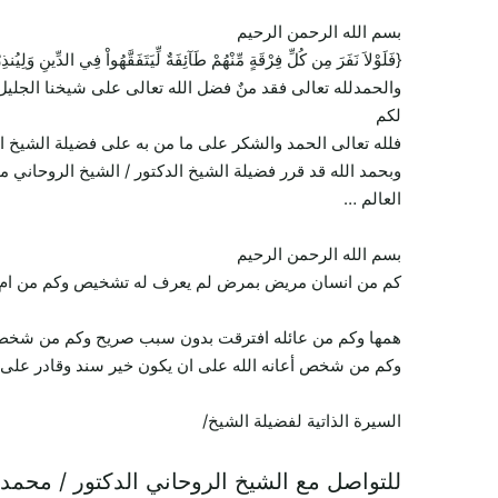
بسم الله الرحمن الرحيم
{فَلَوْلاَ نَفَرَ مِن كُلِّ فِرْقَةٍ مِّنْهُمْ طَآئِفَةٌ لِّيَتَفَقَّهُواْ فِي الدِّينِ وَل
والحمدلله تعالى فقد منٌ فضل الله تعالى على شيخنا الجليل
لكم
فلله تعالى الحمد والشكر على ما من به على فضيلة الشيخ ا
وبحمد الله قد قرر فضيلة الشيخ الدكتور / الشيخ الروحاني 
العالم …
بسم الله الرحمن الرحيم
كم من انسان مريض بمرض لم يعرف له تشخيص وكم من ام تعا
همها وكم من عائله افترقت بدون سبب صريح وكم من شخص يح
وكم من شخص أعانه الله على ان يكون خير سند وقادر على ت
السيرة الذاتية لفضيلة الشيخ/
للتواصل مع الشيخ الروحاني الدكتور / محمد