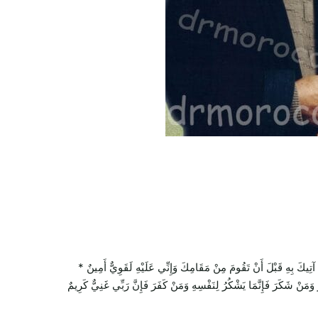
بِهِ قَبْلَ أَنْ تَقُومَ مِنْ مَقَامِكَ وَإِنِّي عَلَيْهِ لَقَوِيٌّ أَمِينٌ *
ُ وَمَنْ شَكَرَ فَإِنَّمَا يَشْكُرُ لِنَفْسِهِ وَمَنْ كَفَرَ فَإِنَّ رَبِّي غَنِيٌّ كَرِيمٌ