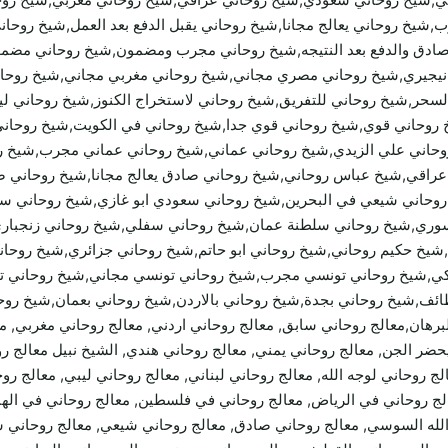
خ روحاني يعالج مجانا,شيخ روحاني يقبل الدفع بعد العمل,شيخ روحان
 صادق والدفع بعد النتيجه,شيخ روحاني مجرب ومضمون,شيخ روحاني مضمو
نيجيري,شيخ روحاني مصري مجاني,شيخ روحاني مغربي مجاني,شيخ روحان
سحر,شيخ روحاني للتفريق,شيخ روحاني لاستخراج الكنوز,شيخ روحاني ليب
روحاني قوي,شيخ روحاني قوي جدا,شيخ روحاني في الكويت,شيخ روحاني
روحاني علي الزيدي,شيخ روحاني عماني,شيخ روحاني عماني مجرب,شيخ 
عراقي,شيخ عباس روحاني,شيخ روحاني صادق يعالج مجانا,شيخ روحاني
روحاني شيعي في البحرين,شيخ روحاني سعودي ابو غازي,شيخ روحاني س
,شيخ روحاني سلطنة عمان,شيخ روحاني سفلي,شيخ روحاني زنجباري,ش
شيخ حكيم روحاني,شيخ روحاني ابو حاتم,شيخ روحاني جزائري,شيخ روح
ركي,شيخ روحاني تونسي مجرب,شيخ روحاني تونسي مجاني,شيخ روحاني تو
ائف,شيخ روحاني بجدة,شيخ روحاني بالاردن,شيخ روحاني بعمان,شيخ روح
يحضر الجن, معالج روحاني يمني, معالج روحاني هندي, الشيخ نبيل معالج 
ج روحاني لوجه الله, معالج روحاني لبناني, معالج روحاني ليبي, معالج ر
ج روحاني في الرياض, معالج روحاني في فلسطين, معالج روحاني في الهند,
لله السوسي, معالج روحاني صادق, معالج روحاني شيعي, معالج روحاني س