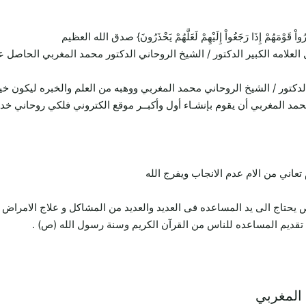
ِيُنذِرُواْ قَوْمَهُمْ إِذَا رَجَعُواْ إِلَيْهِمْ لَعَلَّهُمْ يَحْذَرُونَ} صدق الله العظيم
 العلامه الكبير الدكتور / الشيخ الروحاني الدكتور محمد المغربي الحاص
لدكتور / الشيخ الروحاني محمد المغربي ووهبه من العلم والخبره ليكون خ
محمد المغربي أن يقوم بإنشـاء أول وأكبــر موقع الكتروني فلكي روحاني خ
ني من الام عدم الانجاب ويفرج الله
تاج الى يد المساعده فى العديد والعديد من المشاكل و علاج الامراض 
قديم المساعده للناس من القرآن الكريم وسنة رسول الله (ص) .
 المغربي