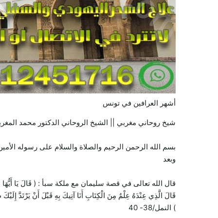
أشهر العرافين في تونس
شيخ روحاني مغربي || الشيخ الروحاني الدكتور محمد المغرب
بسم الله الرحمن الرحيم والصلاة والسلام على رسوله الأمين 
وبعد
قال الله تعالى في قصة سليمان مع ملكة سبأ : ( قَالَ يَا أَيُّهَا الْمَلَأُ أَيُّكُمْ 
قَالَ الَّذِي عِنْدَهُ عِلْمٌ مِنَ الْكِتَابِ أَنَا آتِيكَ بِهِ قَبْلَ أَنْ يَرْتَدَّ إِلَيْكَ
) النمل/38- 40