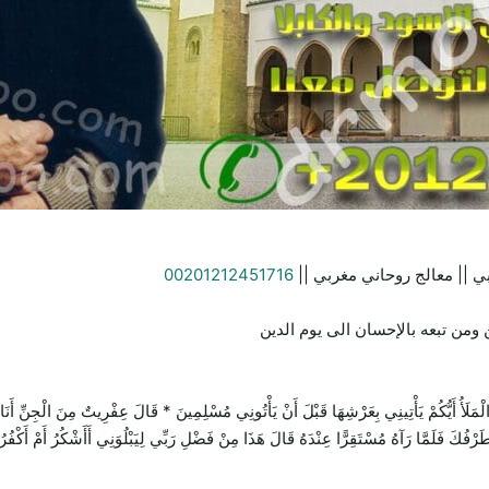
ي || معالج روحاني مغربي ||
00201212451716
ومن تبعه بالإحسان الى يوم الدين
يَأْتِينِي بِعَرْشِهَا قَبْلَ أَنْ يَأْتُونِي مُسْلِمِينَ * قَالَ عِفْرِيتٌ مِنَ الْجِنِّ أَنَا آتِيكَ 
 طَرْفُكَ فَلَمَّا رَآهُ مُسْتَقِرًّا عِنْدَهُ قَالَ هَذَا مِنْ فَضْلِ رَبِّي لِيَبْلُوَنِي أَأَشْكُرُ أَمْ أَكْفُر