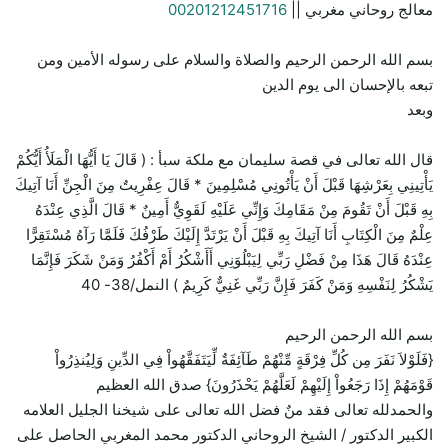
معالج روحاني مغربي ||
00201212451716
بسم الله الرحمن الرحيم والصلاة والسلام على رسوله الأمين ومن
تبعه بالإحسان الى يوم الدين
وبعد
قال الله تعالى في قصة سليمان مع ملكة سبأ : ( قَالَ يَا أَيُّهَا الْمَلَأُ أَيُّكُمْ
يَأْتِينِي بِعَرْشِهَا قَبْلَ أَنْ يَأْتُونِي مُسْلِمِينَ * قَالَ عِفْرِيتٌ مِنَ الْجِنِّ أَنَا آتِيكَ
بِهِ قَبْلَ أَنْ تَقُومَ مِنْ مَقَامِكَ وَإِنِّي عَلَيْهِ لَقَوِيٌّ أَمِينٌ * قَالَ الَّذِي عِنْدَهُ
عِلْمٌ مِنَ الْكِتَابِ أَنَا آتِيكَ بِهِ قَبْلَ أَنْ يَرْتَدَّ إِلَيْكَ طَرْفُكَ فَلَمَّا رَآهُ مُسْتَقِرًّا
عِنْدَهُ قَالَ هَذَا مِنْ فَضْلِ رَبِّي لِيَبْلُوَنِي أَأَشْكُرُ أَمْ أَكْفُرُ وَمَنْ شَكَرَ فَإِنَّمَا
يَشْكُرُ لِنَفْسِهِ وَمَنْ كَفَرَ فَإِنَّ رَبِّي غَنِيٌّ كَرِيمٌ ) النمل/38- 40
بسم الله الرحمن الرحيم
{فَلَوْلاَ نَفَرَ مِن كُلِّ فِرْقَةٍ مِّنْهُمْ طَآئِفَةٌ لِّيَتَفَقَّهُواْ فِي الدِّينِ وَلِيُنذِرُواْ
قَوْمَهُمْ إِذَا رَجَعُواْ إِلَيْهِمْ لَعَلَّهُمْ يَحْذَرُونَ} صدق الله العظيم
والحمدلله تعالى فقد منٌ فضل الله تعالى على شيخنا الجليل العلامه
الكبير الدكتور / الشيخ الروحاني الدكتور محمد المغربي الحاصل على