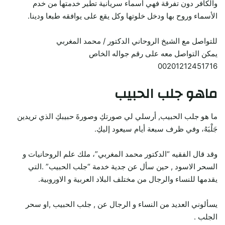
والكافر دون تفرقة فهي أسماء سريانية تطير خدمتها من خدم
الأسماء وروح بها ودخل خلوتها وكل يقع على يوافقه طبعا ودينا.
للتواصل مع الشيخ الروحاني الدكتور / محمد المغربي
يمكن التواصل معه على رقم جواله الخاص
00201212451716
ماهو جلب الحبيب
ما هو جلب الحبيب, أرسلي لي صورتكِ وصورةَ حبيبكِ الذي تريدين
جَلْبَهُ، وفي ظرف سبعة أيام سيعود إليكِ.
وقد قال الفقيه “الدكتور محمد المغربي”، ملك علم الروحانيات و
السحر الاسود , حين سأل عن جدية خدمة “جلب الحبيب” .التي
يقدمها للنساء والرجال من مختلف البلاد العربية و الاوروبية.
يسألوني العديد من النساء و الرجال عن , جلب الحبيب ,او سحر
الجلب .