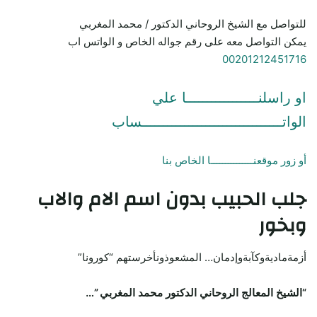
للتواصل مع الشيخ الروحاني الدكتور / محمد المغربي
يمكن التواصل معه على رقم جواله الخاص و الواتس اب
00201212451716
او راسلنـــــــــــــــــا علي
الواتـــــــــــــــــــــــــــــــــساب
أو زور موقعنـــــــــــــــا الخاص بنا
جلب الحبيب
بدون اسم الام والاب
وبخور
أزمةماديةوكآبةوإدمان… المشعوذونأخرستهم “كورونا”
“الشيخ المعالج الروحاني الدكتور محمد المغربي ”…