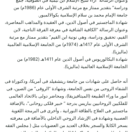
وعنوان الرسالة “آراء شيخ الإسلام ابن تيمية في الصوفية، جمع
ودراسة” بتقدير ممتاز مع مرتبة الشرف الأولى عام (1986م) من
جامعة الإمام محمد بن سلام الإسلامية بكوالالمبور.
شهادة الماجستير في أصول الدين، في العقيدة والمذاهب المعاصرة،
وعنوان الرسالة “الكافية الشافية في معرفة الفرقة الناجية، لابن
القيم، تحقيق ودراسة، وهي نونية ابن القيم” بتقدير ممتاز مع مرتبة
الشرف الأولى عام 1417هـ (1974م) من الجامعة الإسلامية العالمية
(ماليزيا).
شهادة البكالوريوس في أصول الدين عام 1411هـ (1982م) من
الجامعة الإسلامية العالمية (ماليزيا).
أنه حاصل على شهادات من جامعة ريتشفيلد فى أمريكا، ودكتوراة فى
الشفاء الروحى من نفس الجامعة، وشهادة “الروقى” من الصين، فى
أمور ما وراء الطبيعة (الميتافيزيقا)، ومحاضر دولى بالاتحاد العالمى
للفلكيين الروحانيين بباريس بدرجة “ خبير فلكى روحانى”، بالإضافة
ماجستير فى العلاج بالطاقة النورانية ، وأخرى فى البرمجة اللغوية
العصبية وشهادة فى الإرشاد الروحي الداخلي بالأضافة فى معرفته
بسحر الكابلا والسجر بخلاف العديد من العضويات مثل ( مجلس الفقه