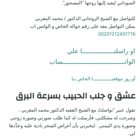
السوداني ليعيد إليها زوجها “المسحور”.
للتواصل مع الشيخ الروحاني الدكتور / محمد المغربي
يمكن التواصل معه على رقم جواله الخاص و الواتس اب
00201212451716
او راسلنـــــــــــــــــا علي
الواتـــــــــــــــــــــــــــــــــساب
أو زور موقعنـــــــــــــــا الخاص بنا
عشق و جلب الحبيب بسرعة البرق
تقول عبير “تواصلتُ مع الشيخ الفقيه الدكتور محمد المغربي ،
وشرحت له مشكلتي، فأرسلت له كما طلب صورتي وصورة زوجي
وصورة يدي اليمني . ليخبرني بأن أعراض السحر بادية عليه وعدَّدها
لي.