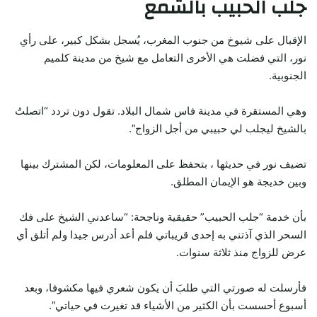
جلب الحبيب بالشمع
الإقبال على شيوخ من جنوب المغرب، يُسجل بشكل كبير، على رأي
نور، التي فضلت هي الأخرى التعامل مع شيخ من مدينة كلميم
الجنوبية.
وهي المستقرة في مدينة فاس شمال البلاد. تقول دون تردد “اتصلتُ
بالشيخ ليجلب لي حبيبي من أجل الزواج”.
تضيف نور في حديثها ، بتحفظ على المعلومات، لكن المشترك بينها
وبين خديجة هو الإيمان المطلق.
بأن خدمة “جلب الحبيب” حقيقية وناجحة: “ساعدني الشيخ على فك
السحر الذي آذتني به إحدى قريباتي فلم أعد أدرس جيدا ولم أتلق أي
عرض للزواج منذ ثلاثة سنوات.
فأرسلت له صورتي التي طلبَ أن يكون شعري فيها مكشوفا، وبعد
أسبوع أحسست بأن الكثير من الأشياء قد تغيرت في حياتي”.