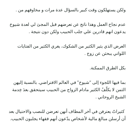
ولكن يستهلكون وقت كبير بالسؤال عدة مرات و مخاوفهم من .
عدم نجاح العمل وهذا ناتج عن تعرضهم قبل المجئ لي لعدة شيوخ
يدعون انهم قادرين علي جلب الحبيب ولكن دون نتيجة .
العرض الذي يثير الكثير من الشكوك، يغري الكثير من الفتايات
اللواتي يبحثن عن زوج .
بكل الطرق الممكنة.
بما فيها اللجوء إلى “شيوخ” في العالم الافتراضي. بالنسبة إليهن
الثمن لا يكلّفُ الكثير مادام الزواج من الحبيب سيتحقق بعدَ خِدمة
الشيخ الروحاني .
كثيراتٌ يعترفن في آخر المطاف أنهن تعرضن للنصب والاحتيال بعد
أن أرسلن مبالغ مالية لأشخاص يدّعون أنهم فقهاء يجلبون الحبيب.