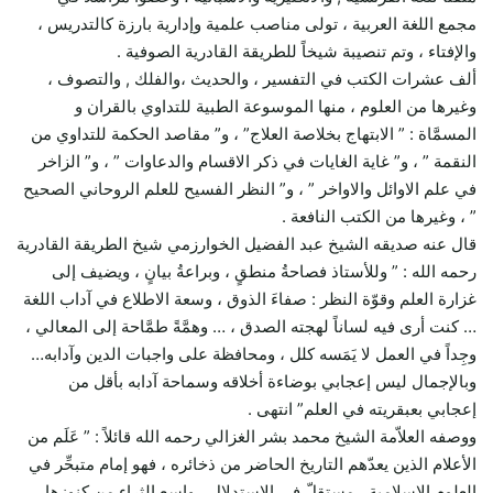
مجمع اللغة العربية ، تولى مناصب علمية وإدارية بارزة كالتدريس ،
والإفتاء ، وتم تنصيبة شيخاً للطريقة القادرية الصوفية .
ألف عشرات الكتب في التفسير ، والحديث ،والفلك , والتصوف ،
وغيرها من العلوم ، منها الموسوعة الطبية للتداوي بالقران و
المسمَّاة : ” الابتهاج بخلاصة العلاج” ، و” مقاصد الحكمة للتداوي من
النقمة ” ، و” غاية الغايات في ذكر الاقسام والدعاوات ” ، و” الزاخر
في علم الاوائل والاواخر ” ، و” النظر الفسيح للعلم الروحاني الصحيح
” ، وغيرها من الكتب النافعة .
قال عنه صديقه الشيخ عبد الفضيل الخوارزمي شيخ الطريقة القادرية
رحمه الله : ” وللأستاذ فصاحةُ منطقٍ ، وبراعةُ بيانٍ ، ويضيف إلى
غزارة العلم وقوّة النظر : صفاءَ الذوق ، وسعة الاطلاع في آداب اللغة
… كنت أرى فيه لساناً لهجته الصدق ، … وهمَّةً طمَّاحة إلى المعالي ،
وجِداً في العمل لا يَمَسه كلل ، ومحافظة على واجبات الدين وآدابه…
وبالإجمال ليس إعجابي بوضاءة أخلاقه وسماحة آدابه بأقل من
إعجابي بعبقريته في العلم” انتهى .
ووصفه العلاّمة الشيخ محمد بشر الغزالي رحمه الله قائلاً : ” عَلَم من
الأعلام الذين يعدّهم التاريخ الحاضر من ذخائره ، فهو إمام متبحِّر في
العلوم الإسلامية ، مستقلّ في الاستدلال ، واسع الثراء من كنوزها ،