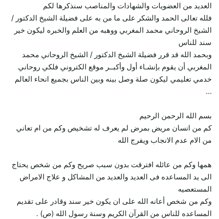
العديد من العضويات والشهادات والمناصب سنذكرها لكم
فلله تعالى الحمد والشكر على ما من به على فضيلة الشيخ الدكتور /
الشيخ الروحاني محمد المغربي ووهبه من العلم والخبره ليكون خير
سند للناس
وبحمد الله قد قرر فضيلة الشيخ الدكتور / الشيخ الروحاني محمد
المغربي أن يقوم بإنشـاء أول وأكبــر موقع الكتروني فلكي روحاني
خدمي تعليمي ليكون صلة وصل بينه وبين الناس بجميع انحاء العالم
…
بسم الله الرحمن الرحيم
كم من انسان مريض بمرض لم يعرف له تشخيص وكم من ام تعاني
من الام عدم الانجاب ويفرج الله
همها وكم من عائله افترقت بدون سبب صريح وكم من شخص يحتاج
الى يد المساعده فى العديد والعديد من المشاكل و علاج الامراض
المستعصيه
وكم من شخص أعانه الله على ان يكون خير سند وقادر على تقديم
المساعده للناس من القرآن الكريم وسنة رسول الله (ص) .