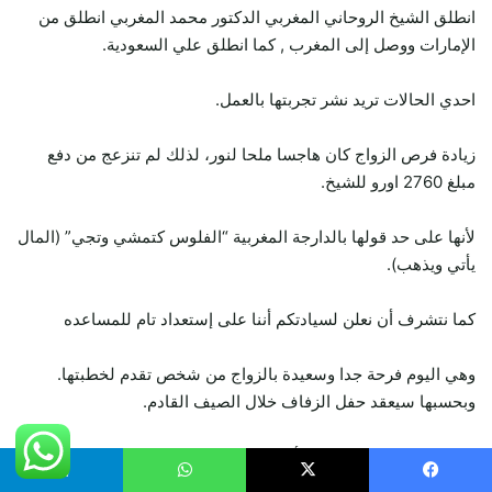
انطلق الشيخ الروحاني المغربي الدكتور محمد المغربي انطلق من
الإمارات ووصل إلى المغرب , كما انطلق علي السعودية.
احدي الحالات تريد نشر تجربتها بالعمل.
زيادة فرص الزواج كان هاجسا ملحا لنور، لذلك لم تنزعج من دفع
مبلغ 2760 اورو للشيخ.
لأنها على حد قولها بالدارجة المغربية “الفلوس كتمشي وتجي” (المال
يأتي ويذهب).
كما نتشرف أن نعلن لسيادتكم أننا على إستعداد تام للمساعده
وهي اليوم فرحة جدا وسعيدة بالزواج من شخص تقدم لخطبتها.
وبحسبها سيعقد حفل الزفاف خلال الصيف القادم.
المشعوذون يذبحون طائرا أسودَ للتقرب للجن.