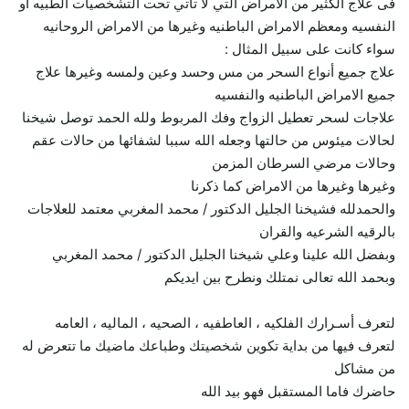
فى علاج الكثير من الامراض التي لا تاتي تحت التشخصيات الطبيه او
النفسيه ومعظم الامراض الباطنيه وغيرها من الامراض الروحانيه
سواء كانت على سبيل المثال :
علاج جميع أنواع السحر من مس وحسد وعين ولمسه وغيرها علاج
جميع الامراض الباطنيه والنفسيه
علاجات لسحر تعطيل الزواج وفك المربوط ولله الحمد توصل شيخنا
لحالات ميئوس من حالتها وجعله الله سببا لشفائها من حالات عقم
وحالات مرضي السرطان المزمن
وغيرها وغيرها من الامراض كما ذكرنا
والحمدلله فشيخنا الجليل الدكتور / محمد المغربي معتمد للعلاجات
بالرقيه الشرعيه والقران
وبفضل الله علينا وعلي شيخنا الجليل الدكتور / محمد المغربي
وبحمد الله تعالى نمتلك ونطرح بين ايديكم
لتعرف أسـرارك الفلكيه ، العاطفيه ، الصحيه ، الماليه ، العامه
لتعرف فيها من بداية تكوين شخصيتك وطباعك ماضيك ما تتعرض له
من مشاكل
حاضرك فاما المستقبل فهو بيد الله