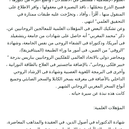
فسيح الذرع بتحمّلها ، نافذ البصيرة في معقولها ، وافر الاطلاع على
المنقول منها ، أقْرَأ ، وأفاد ، وتخرَّجت عليه طبقات ممتازة في
التحقيق العلمي” انتهى .
وعن تشكيك البعض فى المؤهلات العلمية للمعالجين الروحانيين عن،
ذكر “محمد المغربي” أنه حاصل على شهادات من جامعة ريتشفيلد
فى أمريكا، ودكتوراة فى الشفاء الروحى من نفس الجامعة، وشهادة
“الروقى” من الصين، فى أمور ما وراء الطبيعة (الميتافيزيقا)،
ومحاضر دولى بالاتحاد العالمى للفلكيين الروحانيين بباريس بدرجة “
خبير فلكى روحانى”، بالإضافة ماجستير فى العلاج بالطاقة النورانية ،
وأخرى فى البرمجة اللغوية العصبية وشهادة فى الإرشاد الروحي
الداخلي بالأضافة فى معرفته بسحر الكابلا والسجر الصابئي وجميع
أنواع السحر المغربي الروحاني الشهير .
كانت هذه نبذة عن سيرة حياته .
المؤهلات العلمية:
شهادة الدكتوراه في أصول الدين، في العقيدة والمذاهب المعاصرة،