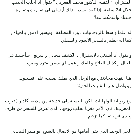
المثيرُ أن “الفقيه الدكتور محمد المغربي ” يقول أنا أجلب الحبيب
خلال 24 ساعة. إذا كنت تريدين ذلك أرسلي لي صورتك وصورة
حبيبك واسمكما معا”.
له علما واسعا بالروحانيات ، ورد المطلقة , وتيسير الامور بالحياة ,
كما انه خطير بالسحر الاسود والسفلي .
و يقول أنا أشتغل بالاستنزال ، الكشف مجاني و سريع . سأجيبك في
الحال و كذلك العلاج و الفك و عمل اي سحر بفترة وجيزة .
هنا انتهت محادثتي مع الرجل الذي يملك صفحة على فيسبوك
ويتواصل عبر التقنيات الحديثة.
مع زبوناته الولهانات، لكن بالنسبة إلى خديجة من مدينة أكادير (جنوب
المغرب)، كان الأمر مغريا لجلب زوجها، الذي تعرض للسحر من طرف
إحدى قريباته، كما تزعم.
الحل الوحيد الذي بقي أمامها هو الاتصال بالشيخ ابو منذر التيجاني