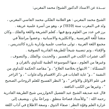
نبـــذة عن الاستاذ الدكتور الشيخ/ محمد المغربي:
الشيخ محمد المغربي : هو العلامة الفلكي محمد الفاسي المغربي ،
ولد في المغرب سنة (1939) م ، وهو من أسرة علمية عريقة .
برز في عدد من العلوم ونبغ فيها ، كعلم الشريعة واللغة والفلك ، وكان
متقنا للُّغة الفرنسية , والانكليزية والاسبانية ، وعضواَ مراسَلاً في
مجمع اللغة العربية ، تولى مناصب علمية وإدارية بارزة كالتدريس ،
والإفتاء ، وتم تنصيبة شيخاً للطريقة القادرية الصوفية .
ألف عشرات الكتب في التفسير ، والحديث ،والفلك , والتصوف ،
وغيرها من العلوم ، منها الموسوعة الطبية للتداوي بالقران و
المسمَّاة : ” الابتهاج بخلاصة العلاج” ، و” مقاصد الحكمة للتداوي من
النقمة ” ، و” غاية الغايات في ذكر الاقسام والدعاوات ” ، و” الزاخر
في علم الاوائل والاواخر ” ، و” النظر الفسيح للعلم الروحاني الصحيح
” ، وغيرها من الكتب النافعة .
قال عنه صديقه الشيخ عبد الفضيل الخوارزمي شيخ الطريقة القادرية
رحمه الله : ” وللأستاذ فصاحةُ منطقٍ ، وبراعةُ بيانٍ ، ويضيف إلى
غزارة العلم وقوّة النظر : صفاءَ الذوق ، وسعة الاطلاع في آداب اللغة