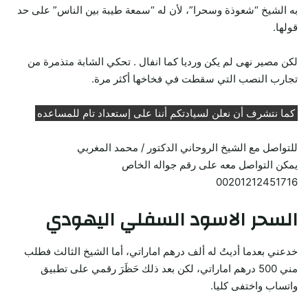
به الشيخ “شعوذة وسحرا”، لأن له “سمعة طيبة بين الناس” على حد
قولها.
لكن مصير نهى لم يكن ورديا كما انفال . تحكي الشابة متذمرة من
تجارب النصب التي سقطت في فخاخها أكثر مرة.
كما نتشرف أن نعلن لسيادتكم أننا على إستعداد تام للمساعده
للتواصل مع الشيخ الروحاني الدكتور / محمد المغربي
يمكن التواصل معه على رقم جواله الخاص
00201212451716
السحر الاسود السفلي اليهودي
خدعني بعدما أديتُ له ألف درهم اماراتي، أما الشيخ الثالث فطلب
مني 500 درهم اماراتي، لكن بعد ذلك حَظَرَ رقمي على تطبيق
واتساب واختفى كليا.