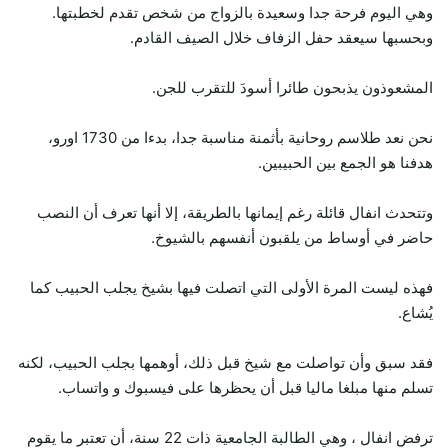
وهي اليوم فرحة جدا وسعيدة بالزواج من شخص تقدم لخطبتها.
وبحسبها سيعقد حفل الزفاف خلال الصيف القادم.
المشعوذون يذبحون طائرا أسودَ للتقرب للجن.
نحن نعد طلاسم روحانية بأثمنة مناسبة جدا، بدءا من 1730 اورو،
هدفنا هو الجمع بين الحبيبين.
وتتحدث انفال قائلة رغم إيمانها بالطريقة، إلا أنها تعرف أن النصب
حاضر في أوساط من يلقبون أنفسهم بالشيوخ.
فهذه ليست المرة الأولى التي اتصلت فيها بشيخ يجلب الحبيب كما
يُشاع.
فقد سبق وأن تواصلت مع شيخ قبل ذلك، أوهمها بجلب الحبيب، لكنه
تسلم منها مبلغا ماليا قبل أن يحظرها على فيسبوك و واتساب.
ترفض انفال ، وهي الطالبة الجامعية ذات 22 سنة، أن تعتبر ما يقوم