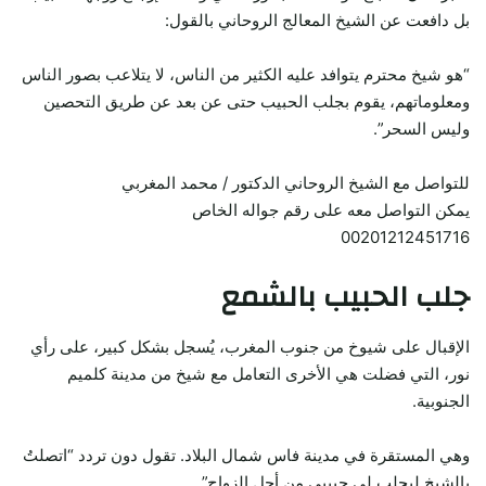
بل دافعت عن الشيخ المعالج الروحاني بالقول:
“هو شيخ محترم يتوافد عليه الكثير من الناس، لا يتلاعب بصور الناس
ومعلوماتهم، يقوم بجلب الحبيب حتى عن بعد عن طريق التحصين
وليس السحر”.
للتواصل مع الشيخ الروحاني الدكتور / محمد المغربي
يمكن التواصل معه على رقم جواله الخاص
00201212451716
جلب الحبيب بالشمع
الإقبال على شيوخ من جنوب المغرب، يُسجل بشكل كبير، على رأي
نور، التي فضلت هي الأخرى التعامل مع شيخ من مدينة كلميم
الجنوبية.
وهي المستقرة في مدينة فاس شمال البلاد. تقول دون تردد “اتصلتُ
بالشيخ ليجلب لي حبيبي من أجل الزواج”.