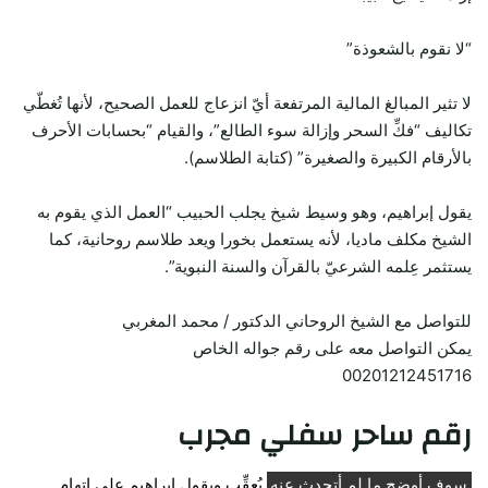
“لا نقوم بالشعوذة”
لا تثير المبالغ المالية المرتفعة أيّ انزعاج للعمل الصحيح، لأنها تُغطّي
تكاليف “فكِّ السحر وإزالة سوء الطالع”، والقيام “بحسابات الأحرف
بالأرقام الكبيرة والصغيرة” (كتابة الطلاسم).
يقول إبراهيم، وهو وسيط شيخ يجلب الحبيب “العمل الذي يقوم به
الشيخ مكلف ماديا، لأنه يستعمل بخورا ويعد طلاسم روحانية، كما
يستثمر عِلمه الشرعيّ بالقرآن والسنة النبوية”.
للتواصل مع الشيخ الروحاني الدكتور / محمد المغربي
يمكن التواصل معه على رقم جواله الخاص
00201212451716
رقم ساحر
سفلي مجرب
سوف أوضح ما لم أتحدث عنه
يُعقِّب ويقول إبراهيم على اتهام