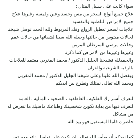
سواء كانت على سبيل المثال :
علاج جميع أنواع السحر من مس وحسد وعين ولمسه وغيرها علاج
جميع الامراض الباطنيه والنفسيه
علاجات لسحر تعطيل الزواج وفك المربوط ولله الحمد توصل شيخنا
لحالات ميئوس من حالتها وجعله الله سببا لشفائها من حالات عقم
وحالات مرضي السرطان المزمن
وغيرها وغيرها من الامراض كما ذكرنا
والحمدلله فشيخنا الجليل الدكتور / محمد المغربي معتمد للعلاجات
بالرقيه الشرعيه والقران
وبفضل الله علينا وعلي شيخنا الجليل الدكتور / محمد المغربي
وبحمد الله تعالى نمتلك ونطرح بين ايديكم
لتعرف أسـرارك الفلكيه ، العاطفيه ، الصحيه ، الماليه ، العامه
لتعرف فيها من بداية تكوين شخصيتك وطباعك ماضيك ما تتعرض له
من مشاكل
حاضرك فاما المستقبل فهو بيد الله
كما نعدكم أنه وبأمر الله تعالى ان نكون على تواصل دائم ومستمر