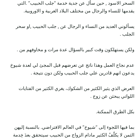
السحر الاسود , حين سأل عن جدية خدمة “جلب الحبيب” .التي
يقدمها للنساء والرجال من مختلف البلاد العربية و الاوروبية.
يسألوني العديد من النساء و الرجال عن , جلب الحبيب ,او سحر
الجلب .
ولكن يستهلكون وقت كبير بالسؤال عدة مرات و مخاوفهم من .
عدم نجاح العمل وهذا ناتج عن تعرضهم قبل المجئ لي لعدة شيوخ
يدعون انهم قادرين علي جلب الحبيب ولكن دون نتيجة .
العرض الذي يثير الكثير من الشكوك، يغري الكثير من الفتايات
اللواتي يبحثن عن زوج .
بكل الطرق الممكنة.
بما فيها اللجوء إلى “شيوخ” في العالم الافتراضي. بالنسبة إليهن
الثمن لا يكلّفُ الكثير مادام الزواج من الحبيب سيتحقق بعدَ خِدمة