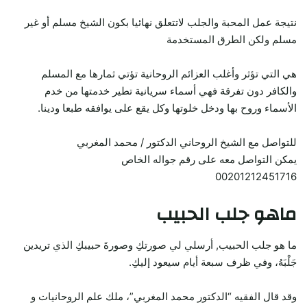
نتيجة عمل المحبة والجلب لاتتعلق نهائيا بكون الشيخ مسلم أو غير
مسلم ولكن الطرق المستخدمة
هي التي تؤثر وأغلب العزائم الروحانية تؤتي ثمارها مع المسلم
والكافر دون تفرقة فهي أسماء سريانية تطير خدمتها من خدم
الأسماء وروح بها ودخل خلوتها وكل يقع على يوافقه طبعا ودينا.
للتواصل مع الشيخ الروحاني الدكتور / محمد المغربي
يمكن التواصل معه على رقم جواله الخاص
00201212451716
ماهو جلب الحبيب
ما هو جلب الحبيب, أرسلي لي صورتكِ وصورةَ حبيبكِ الذي تريدين
جَلْبَهُ، وفي ظرف سبعة أيام سيعود إليكِ.
وقد قال الفقيه “الدكتور محمد المغربي”، ملك علم الروحانيات و