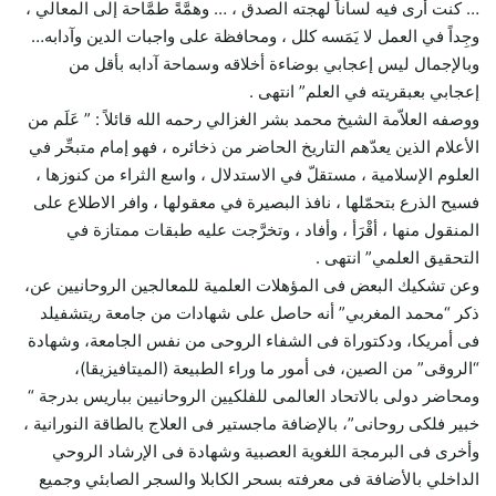
… كنت أرى فيه لساناً لهجته الصدق ، … وهمَّةً طمَّاحة إلى المعالي ،
وجِداً في العمل لا يَمَسه كلل ، ومحافظة على واجبات الدين وآدابه…
وبالإجمال ليس إعجابي بوضاءة أخلاقه وسماحة آدابه بأقل من
إعجابي بعبقريته في العلم” انتهى .
ووصفه العلاّمة الشيخ محمد بشر الغزالي رحمه الله قائلاً : ” عَلَم من
الأعلام الذين يعدّهم التاريخ الحاضر من ذخائره ، فهو إمام متبحِّر في
العلوم الإسلامية ، مستقلّ في الاستدلال ، واسع الثراء من كنوزها ،
فسيح الذرع بتحمّلها ، نافذ البصيرة في معقولها ، وافر الاطلاع على
المنقول منها ، أقْرَأ ، وأفاد ، وتخرَّجت عليه طبقات ممتازة في
التحقيق العلمي” انتهى .
وعن تشكيك البعض فى المؤهلات العلمية للمعالجين الروحانيين عن،
ذكر “محمد المغربي” أنه حاصل على شهادات من جامعة ريتشفيلد
فى أمريكا، ودكتوراة فى الشفاء الروحى من نفس الجامعة، وشهادة
“الروقى” من الصين، فى أمور ما وراء الطبيعة (الميتافيزيقا)،
ومحاضر دولى بالاتحاد العالمى للفلكيين الروحانيين بباريس بدرجة “
خبير فلكى روحانى”، بالإضافة ماجستير فى العلاج بالطاقة النورانية ،
وأخرى فى البرمجة اللغوية العصبية وشهادة فى الإرشاد الروحي
الداخلي بالأضافة فى معرفته بسحر الكابلا والسجر الصابئي وجميع