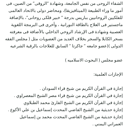
الشفاء الروحى من نفس الجامعة، وشهادة “الروقى” من الصين، فى
أمور ما وراء الطبيعة (الميتافيزيقا)، ومحاضر دولى بالاتحاد العالمى
للفلكيين الروحانيين بباريس بدرجة “ خبير فلكى روحانى”، بالإضافة
ماجستير فى العلاج بالطاقة النورانية ، وأخرى فى البرمجة اللغوية
العصبية وشهادة فى الإرشاد الروحي الداخلي بالأضافة فى معرفته
بسحر الكابلا والسجر بخلاف العديد من العضويات مثل ( مجلس الفقه
الدولى )(عضو جامعه ” جاكرتا ” السابق للعلاجات بالرقية الشرعيه
عضو مجلس ( البحوث الاسلاميه )
الإجازات العلمية:
إجازة في القرآن الكريم من شيخ قراء السودان .
إجازة في القرآن الكريم من شيخ قراء مصر الشيخ المعصراوي .
إجازة في القرآن الكريم من الشيخ القارئ محمد الطبلاوي
إجازة حديثية من الشيخ القاضي المحدث إسماعيل بن علي الأكوع .
إجازة حديثية من الشيخ القاضي المحدث محمد بن إسماعيل
العمراني اليمني .