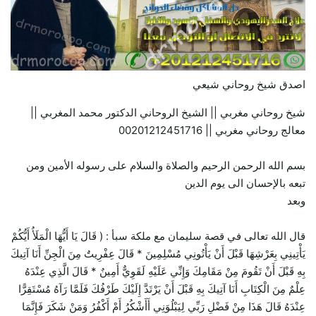
اصدق شيخ روحاني شيعي
شيخ روحاني مغربي || الشيخ الروحاني الدكتور محمد المغربي ||
معالج روحاني مغربي || 00201212451716
بسم الله الرحمن الرحيم والصلاة والسلام على رسوله الأمين ومن
تبعه بالإحسان الى يوم الدين
وبعد
قال الله تعالى في قصة سليمان مع ملكة سبأ : ( قَالَ يَا أَيُّهَا الْمَلَأُ أَيُّكُمْ
يَأْتِينِي بِعَرْشِهَا قَبْلَ أَنْ يَأْتُونِي مُسْلِمِينَ * قَالَ عِفْرِيتٌ مِنَ الْجِنِّ أَنَا آتِيكَ
بِهِ قَبْلَ أَنْ تَقُومَ مِنْ مَقَامِكَ وَإِنِّي عَلَيْهِ لَقَوِيٌّ أَمِينٌ * قَالَ الَّذِي عِنْدَهُ
عِلْمٌ مِنَ الْكِتَابِ أَنَا آتِيكَ بِهِ قَبْلَ أَنْ يَرْتَدَّ إِلَيْكَ طَرْفُكَ فَلَمَّا رَآهُ مُسْتَقِرًّا
عِنْدَهُ قَالَ هَذَا مِنْ فَضْلِ رَبِّي لِيَبْلُوَنِي أَأَشْكُرُ أَمْ أَكْفُرُ وَمَنْ شَكَرَ فَإِنَّمَا