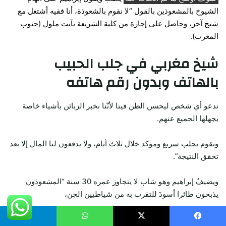
الشيوخ بالمشعوذين بالقول “لا نقوم بالشعوذة، أنا فقيه أشتغل مع
شيخ آخر، وحاصل على إجازة من كلية الشريعة بآيت ملول (جنوب
المغرب).
شيخ مغربي في جلب الحبيب
بالهاتف وبدون رقم هاتفه
ندعو أي شخص ليحسن الظن فينا لأنّنا نخبر الزبائن بأشياء خاصة
يجهلها الجميع عنهم.
ونقوم بجلب سريع ومؤكد خلال ثلاث أيام، ولا يدفعون لنا المال إلا بعد
تحقق النتيجة”.
ويضيفُ إبراهيم وهو شاب لا يتجاوز عمره 30 سنة “المشعوذون
يذبحون طائرا أسودَ للتقرب به من شياطيين الجن،
ولكن نحن نعد طلاسم روحانية بأثمنة مناسبة جدا، هدفنا هو الجمع بين