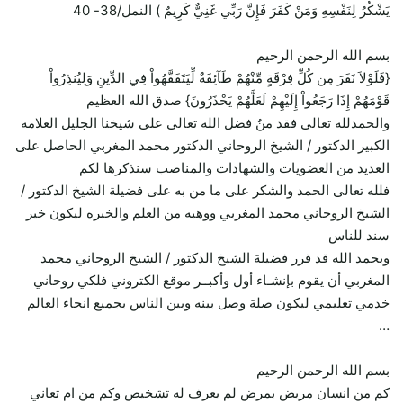
يَشْكُرُ لِنَفْسِهِ وَمَنْ كَفَرَ فَإِنَّ رَبِّي غَنِيٌّ كَرِيمٌ ) النمل/38- 40
بسم الله الرحمن الرحيم
{فَلَوْلاَ نَفَرَ مِن كُلِّ فِرْقَةٍ مِّنْهُمْ طَآئِفَةٌ لِّيَتَفَقَّهُواْ فِي الدِّينِ وَلِيُنذِرُواْ
قَوْمَهُمْ إِذَا رَجَعُواْ إِلَيْهِمْ لَعَلَّهُمْ يَحْذَرُونَ} صدق الله العظيم
والحمدلله تعالى فقد منٌ فضل الله تعالى على شيخنا الجليل العلامه
الكبير الدكتور / الشيخ الروحاني الدكتور محمد المغربي الحاصل على
العديد من العضويات والشهادات والمناصب سنذكرها لكم
فلله تعالى الحمد والشكر على ما من به على فضيلة الشيخ الدكتور /
الشيخ الروحاني محمد المغربي ووهبه من العلم والخبره ليكون خير
سند للناس
وبحمد الله قد قرر فضيلة الشيخ الدكتور / الشيخ الروحاني محمد
المغربي أن يقوم بإنشـاء أول وأكبــر موقع الكتروني فلكي روحاني
خدمي تعليمي ليكون صلة وصل بينه وبين الناس بجميع انحاء العالم
…
بسم الله الرحمن الرحيم
كم من انسان مريض بمرض لم يعرف له تشخيص وكم من ام تعاني