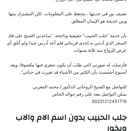
تضيف نور في حديثها ، بتحفظ على المعلومات، لكن المشترك بينها
وبين خديجة هو الإيمان المطلق.
بأن خدمة “جلب الحبيب” حقيقية وناجحة: “ساعدني الشيخ على فك
السحر الذي آذتني به إحدى قريباتي فلم أعد أدرس جيدا ولم أتلق أي
عرض للزواج منذ ثلاثة سنوات.
فأرسلت له صورتي التي طلبَ أن يكون شعري فيها مكشوفا، وبعد
أسبوع أحسست بأن الكثير من الأشياء قد تغيرت في حياتي”.
للتواصل مع الشيخ الروحاني الدكتور / محمد المغربي
يمكن التواصل معه على رقم جواله الخاص
00201212451716
جلب الحبيب
بدون اسم الام والاب
وبخور