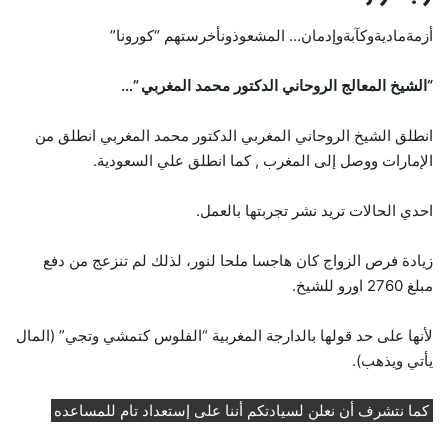
أزمةماديةوكآبةوإدمان… المشعوذونأخرستهم “كورونا”
“الشيخ المعالج الروحاني الدكتور محمد المغربي ”…
انطلق الشيخ الروحاني المغربي الدكتور محمد المغربي انطلق من
الإمارات ووصل إلى المغرب , كما انطلق علي السعودية.
احدي الحالات تريد نشر تجربتها بالعمل.
زيادة فرص الزواج كان هاجسا ملحا لنور، لذلك لم تنزعج من دفع
مبلغ 2760 اورو للشيخ.
لأنها على حد قولها بالدارجة المغربية “الفلوس كتمشي وتجي” (المال
يأتي ويذهب).
كما نتشرف أن نعلن لسيادتكم أننا على إستعداد تام للمساعده