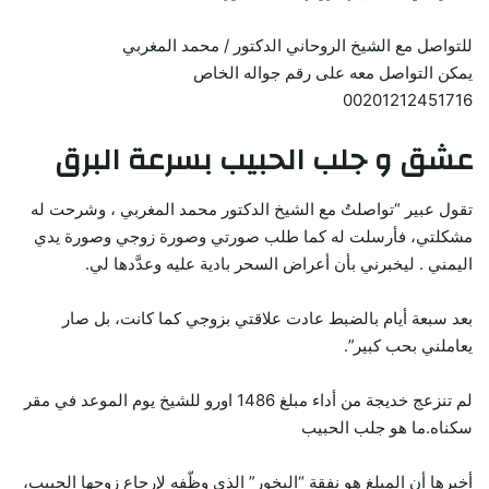
للتواصل مع الشيخ الروحاني الدكتور / محمد المغربي
يمكن التواصل معه على رقم جواله الخاص
00201212451716
عشق و جلب الحبيب بسرعة البرق
تقول عبير “تواصلتُ مع الشيخ الدكتور محمد المغربي ، وشرحت له
مشكلتي، فأرسلت له كما طلب صورتي وصورة زوجي وصورة يدي
اليمني . ليخبرني بأن أعراض السحر بادية عليه وعدَّدها لي.
بعد سبعة أيام بالضبط عادت علاقتي بزوجي كما كانت، بل صار
يعاملني بحب كبير”.
لم تنزعج خديجة من أداء مبلغ 1486 اورو للشيخ يوم الموعد في مقر
سكناه.ما هو جلب الحبيب
أخبرها أن المبلغ هو نفقة “البخور” الذي وظّفه لإرجاع زوجها الحبيب،