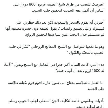
“تعرضتُ للنصب من طرق شيخ أعطيته عربون 800 دولار على
أساس أن أكمل معه الحديث لتحقيق جلب الحبيب.
أخبرني أنه يقوم بالسحر والشعوذة لكن بعد ذلك حظرني على
فيسبوك وعلى تطبيق واتساب”، تقول لطيفة دون حسرة مضيفة أنها
لم تستسلم خلال البحث عمن يساعدها لتحقيق الزواج.
وهو ما دفعها للتواصل مع الشيخ المعالج الروحاني “يَسَّرَ لي جلب
الحبيب بالمحبّة والقَبُول.”
هذه المرة كانت الشابة أكثر حذرا في التعامل مع الشيخ وتقول “أدَّيتُ
له 1500 اورو ، بعد أن أنهى عمله”.
اما العمل بالطلاسم يحتاج الي صورا عارية اقوم قوم بكتابة طلاسم
على الجسد
بأدوات وطقوس خاصة لتكليف الجنّ السفلي لجلب الحبيب وسلب
إرادته ليطيع حبيبته.