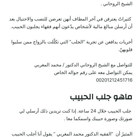
الشيخ الروحاني .
كثيراتٌ يعترفن في آخر المطاف أنهن تعرضن للنصب والاحتيال بعد
أن أرسلن مبالغ مالية لأشخاص يدّعون أنهم فقهاء يجلبون الحبيب.
أخريات يدافعن عن تجربة “الجلب” التي تكلّلت بالزواج ممن سلبوا
قلوبهنّ.
للتواصل مع الشيخ الروحاني الدكتور / محمد المغربي
يمكن التواصل معه على رقم جواله الخاص
00201212451716
ماهو جلب الحبيب
جلب الحبيب خلال 24 ساعة. إذا كنت تريدين ذلك أرسلي لي
صورتك وصورة حبيبك واسمكما معا .
المثيرُ أن “الفقيه الدكتور محمد المغربي ” يقول أنا أجلب الحبيب