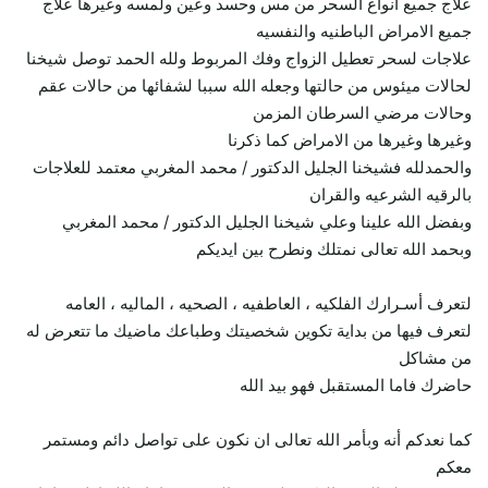
علاج جميع أنواع السحر من مس وحسد وعين ولمسه وغيرها علاج
جميع الامراض الباطنيه والنفسيه
علاجات لسحر تعطيل الزواج وفك المربوط ولله الحمد توصل شيخنا
لحالات ميئوس من حالتها وجعله الله سببا لشفائها من حالات عقم
وحالات مرضي السرطان المزمن
وغيرها وغيرها من الامراض كما ذكرنا
والحمدلله فشيخنا الجليل الدكتور / محمد المغربي معتمد للعلاجات
بالرقيه الشرعيه والقران
وبفضل الله علينا وعلي شيخنا الجليل الدكتور / محمد المغربي
وبحمد الله تعالى نمتلك ونطرح بين ايديكم
لتعرف أسـرارك الفلكيه ، العاطفيه ، الصحيه ، الماليه ، العامه
لتعرف فيها من بداية تكوين شخصيتك وطباعك ماضيك ما تتعرض له
من مشاكل
حاضرك فاما المستقبل فهو بيد الله
كما نعدكم أنه وبأمر الله تعالى ان نكون على تواصل دائم ومستمر
معكم