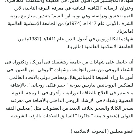
شهادة الماجستير في أصول الدين، في العقيدة والمذاهب المعاصرة،
وعنوان الرسالة “الكافية الشافية في معرفة الفرقة الناجية، لابن
القيم، تحقيق ودراسة، وهي نونية ابن القيم” بتقدير ممتاز مع مرتبة
الشرف الأولى عام 1417هـ (1974م) من الجامعة الإسلامية العالمية
(ماليزيا).
شهادة البكالوريوس في أصول الدين عام 1411هـ (1982م) من
الجامعة الإسلامية العالمية (ماليزيا).
أنه حاصل على شهادات من جامعة ريتشفيلد فى أمريكا، ودكتوراة فى
الشفاء الروحى من نفس الجامعة، وشهادة “الروقى” من الصين، فى
أمور ما وراء الطبيعة (الميتافيزيقا)، ومحاضر دولى بالاتحاد العالمى
للفلكيين الروحانيين بباريس بدرجة “ خبير فلكى روحانى”، بالإضافة
ماجستير فى العلاج بالطاقة النورانية ، وأخرى فى البرمجة اللغوية
العصبية وشهادة فى الإرشاد الروحي الداخلي بالأضافة فى معرفته
بسحر الكابلا والسجر بخلاف العديد من العضويات مثل ( مجلس الفقه
الدولى )(عضو جامعه ” جاكرتا ” السابق للعلاجات بالرقية الشرعيه
عضو مجلس ( البحوث الاسلاميه )