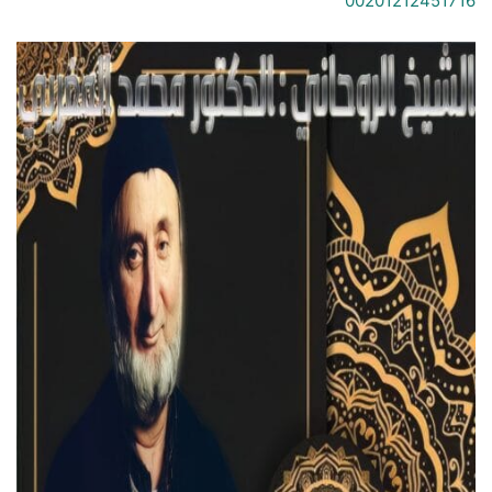
00201212451716