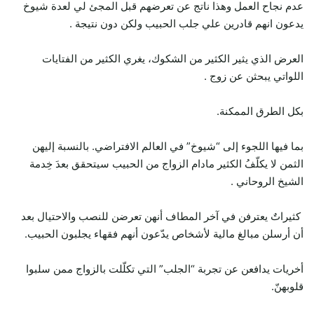
عدم نجاح العمل وهذا ناتج عن تعرضهم قبل المجئ لي لعدة شيوخ
يدعون انهم قادرين علي جلب الحبيب ولكن دون نتيجة .
العرض الذي يثير الكثير من الشكوك، يغري الكثير من الفتايات
اللواتي يبحثن عن زوج .
بكل الطرق الممكنة.
بما فيها اللجوء إلى “شيوخ” في العالم الافتراضي. بالنسبة إليهن
الثمن لا يكلّفُ الكثير مادام الزواج من الحبيب سيتحقق بعدَ خِدمة
الشيخ الروحاني .
كثيراتٌ يعترفن في آخر المطاف أنهن تعرضن للنصب والاحتيال بعد
أن أرسلن مبالغ مالية لأشخاص يدّعون أنهم فقهاء يجلبون الحبيب.
أخريات يدافعن عن تجربة “الجلب” التي تكلّلت بالزواج ممن سلبوا
قلوبهنّ.