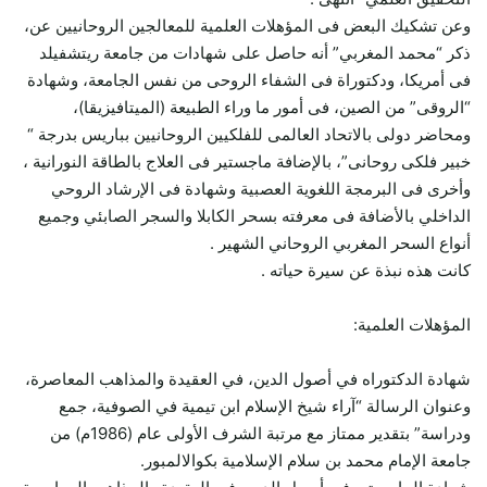
وعن تشكيك البعض فى المؤهلات العلمية للمعالجين الروحانيين عن،
ذكر “محمد المغربي” أنه حاصل على شهادات من جامعة ريتشفيلد
فى أمريكا، ودكتوراة فى الشفاء الروحى من نفس الجامعة، وشهادة
“الروقى” من الصين، فى أمور ما وراء الطبيعة (الميتافيزيقا)،
ومحاضر دولى بالاتحاد العالمى للفلكيين الروحانيين بباريس بدرجة “
خبير فلكى روحانى”، بالإضافة ماجستير فى العلاج بالطاقة النورانية ،
وأخرى فى البرمجة اللغوية العصبية وشهادة فى الإرشاد الروحي
الداخلي بالأضافة فى معرفته بسحر الكابلا والسجر الصابئي وجميع
أنواع السحر المغربي الروحاني الشهير .
كانت هذه نبذة عن سيرة حياته .
المؤهلات العلمية:
شهادة الدكتوراه في أصول الدين، في العقيدة والمذاهب المعاصرة،
وعنوان الرسالة “آراء شيخ الإسلام ابن تيمية في الصوفية، جمع
ودراسة” بتقدير ممتاز مع مرتبة الشرف الأولى عام (1986م) من
جامعة الإمام محمد بن سلام الإسلامية بكوالالمبور.