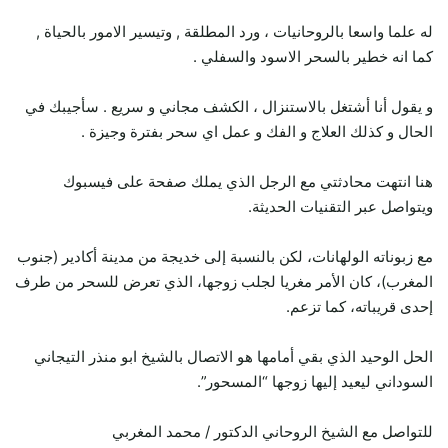
له علما واسعا بالروحانيات ، ورد المطلقة , وتيسير الامور بالحياة ,
كما انه خطير بالسحر الاسود والسفلي .
و يقول أنا أشتغل بالاستنزال ، الكشف مجاني و سريع . سأجيبك في
الحال و كذلك العلاج و الفك و عمل اي سحر بفترة وجيزة .
هنا انتهت محادثتي مع الرجل الذي يملك صفحة على فيسبوك
ويتواصل عبر التقنيات الحديثة.
مع زبوناته الولهانات، لكن بالنسبة إلى خديجة من مدينة أكادير (جنوب
المغرب)، كان الأمر مغريا لجلب زوجها، الذي تعرض للسحر من طرف
إحدى قريباته، كما تزعم.
الحل الوحيد الذي بقي أمامها هو الاتصال بالشيخ ابو منذر التيجاني
السوداني ليعيد إليها زوجها “المسحور”.
للتواصل مع الشيخ الروحاني الدكتور / محمد المغربي