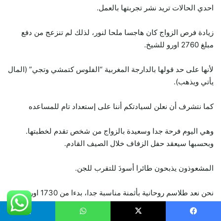
احدي الحالات تريد نشر تجربتها بالعمل.
زيادة فرص الزواج كان هاجسا ملحا لنور، لذلك لم تنزعج من دفع
مبلغ 2760 اورو للشيخ.
لأنها على حد قولها بالدارجة المغربية “الفلوس كتمشي وتجي” (المال
يأتي ويذهب).
كما نتشرف أن نعلن لسيادتكم أننا على إستعداد تام للمساعده
وهي اليوم فرحة جدا وسعيدة بالزواج من شخص تقدم لخطبتها.
وبحسبها سيعقد حفل الزفاف خلال الصيف القادم.
المشعوذون يذبحون طائرا أسودَ للتقرب للجن.
نحن نعد طلاسم روحانية بأثمنة مناسبة جدا، بدءا من 1730 اورو،
هدفنا هو الجمع بين الحبيبين.