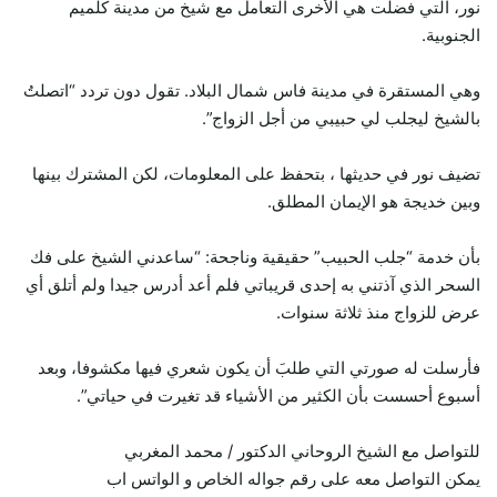
نور، التي فضلت هي الأخرى التعامل مع شيخ من مدينة كلميم
الجنوبية.
وهي المستقرة في مدينة فاس شمال البلاد. تقول دون تردد “اتصلتُ
بالشيخ ليجلب لي حبيبي من أجل الزواج”.
تضيف نور في حديثها ، بتحفظ على المعلومات، لكن المشترك بينها
وبين خديجة هو الإيمان المطلق.
بأن خدمة “جلب الحبيب” حقيقية وناجحة: “ساعدني الشيخ على فك
السحر الذي آذتني به إحدى قريباتي فلم أعد أدرس جيدا ولم أتلق أي
عرض للزواج منذ ثلاثة سنوات.
فأرسلت له صورتي التي طلبَ أن يكون شعري فيها مكشوفا، وبعد
أسبوع أحسست بأن الكثير من الأشياء قد تغيرت في حياتي”.
للتواصل مع الشيخ الروحاني الدكتور / محمد المغربي
يمكن التواصل معه على رقم جواله الخاص و الواتس اب