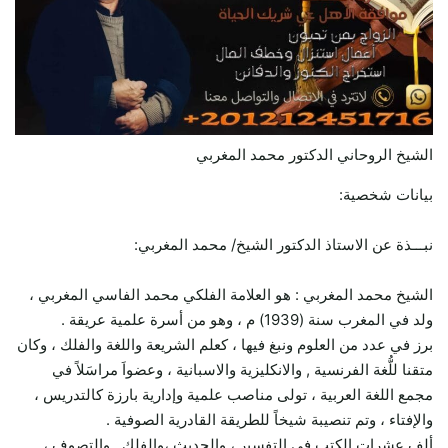
الشيخ الروحاني الدكتور محمد المغربي
بيانات شخصية:
نبـــذة عن الاستاذ الدكتور الشيخ/ محمد المغربي:
الشيخ محمد المغربي : هو العلامة الفلكي محمد الفاسي المغربي ،
ولد في المغرب سنة (1939) م ، وهو من أسرة علمية عريقة .
برز في عدد من العلوم ونبغ فيها ، كعلم الشريعة واللغة والفلك ، وكان
متقنا للُّغة الفرنسية , والانكليزية والاسبانية ، وعضواَ مراسَلاً في
مجمع اللغة العربية ، تولى مناصب علمية وإدارية بارزة كالتدريس ،
والإفتاء ، وتم تنصيبة شيخاً للطريقة القادرية الصوفية .
ألف عشرات الكتب في التفسير ، والحديث ،والفلك , والتصوف ،