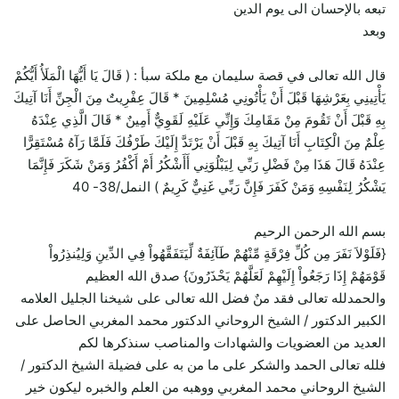
تبعه بالإحسان الى يوم الدين
وبعد
قال الله تعالى في قصة سليمان مع ملكة سبأ : ( قَالَ يَا أَيُّهَا الْمَلَأُ أَيُّكُمْ
يَأْتِينِي بِعَرْشِهَا قَبْلَ أَنْ يَأْتُونِي مُسْلِمِينَ * قَالَ عِفْرِيتٌ مِنَ الْجِنِّ أَنَا آتِيكَ
بِهِ قَبْلَ أَنْ تَقُومَ مِنْ مَقَامِكَ وَإِنِّي عَلَيْهِ لَقَوِيٌّ أَمِينٌ * قَالَ الَّذِي عِنْدَهُ
عِلْمٌ مِنَ الْكِتَابِ أَنَا آتِيكَ بِهِ قَبْلَ أَنْ يَرْتَدَّ إِلَيْكَ طَرْفُكَ فَلَمَّا رَآهُ مُسْتَقِرًّا
عِنْدَهُ قَالَ هَذَا مِنْ فَضْلِ رَبِّي لِيَبْلُوَنِي أَأَشْكُرُ أَمْ أَكْفُرُ وَمَنْ شَكَرَ فَإِنَّمَا
يَشْكُرُ لِنَفْسِهِ وَمَنْ كَفَرَ فَإِنَّ رَبِّي غَنِيٌّ كَرِيمٌ ) النمل/38- 40
بسم الله الرحمن الرحيم
{فَلَوْلاَ نَفَرَ مِن كُلِّ فِرْقَةٍ مِّنْهُمْ طَآئِفَةٌ لِّيَتَفَقَّهُواْ فِي الدِّينِ وَلِيُنذِرُواْ
قَوْمَهُمْ إِذَا رَجَعُواْ إِلَيْهِمْ لَعَلَّهُمْ يَحْذَرُونَ} صدق الله العظيم
والحمدلله تعالى فقد منٌ فضل الله تعالى على شيخنا الجليل العلامه
الكبير الدكتور / الشيخ الروحاني الدكتور محمد المغربي الحاصل على
العديد من العضويات والشهادات والمناصب سنذكرها لكم
فلله تعالى الحمد والشكر على ما من به على فضيلة الشيخ الدكتور /
الشيخ الروحاني محمد المغربي ووهبه من العلم والخبره ليكون خير