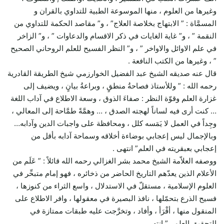
وغيرها من العلوم ، منها الموسوعة الطبية للتداوي بالقران و
المسمَّاة : ” الابتهاج بخلاصة العلاج” ، و” مقاصد الحكمة للتداوي من
النقمة ” ، و” غاية الغايات في ذكر الاقسام والدعاوات ” ، و” الزاخر
في علم الاوائل والاواخر ” ، و” النظر الفسيح للعلم الروحاني الصحيح
” ، وغيرها من الكتب النافعة .
قال عنه صديقه الشيخ عبد الفضيل الخوارزمي شيخ الطريقة القادرية
رحمه الله : ” وللأستاذ فصاحةُ منطقٍ ، وبراعةُ بيانٍ ، ويضيف إلى
غزارة العلم وقوّة النظر : صفاءَ الذوق ، وسعة الاطلاع في آداب اللغة
… كنت أرى فيه لساناً لهجته الصدق ، … وهمَّةً طمَّاحة إلى المعالي ،
وجِداً في العمل لا يَمَسه كلل ، ومحافظة على واجبات الدين وآدابه…
وبالإجمال ليس إعجابي بوضاءة أخلاقه وسماحة آدابه بأقل من
إعجابي بعبقريته في العلم” انتهى .
ووصفه العلاّمة الشيخ محمد بشر الغزالي رحمه الله قائلاً : ” عَلَم من
الأعلام الذين يعدّهم التاريخ الحاضر من ذخائره ، فهو إمام متبحِّر في
العلوم الإسلامية ، مستقلّ في الاستدلال ، واسع الثراء من كنوزها ،
فسيح الذرع بتحمّلها ، نافذ البصيرة في معقولها ، وافر الاطلاع على
المنقول منها ، أقْرَأ ، وأفاد ، وتخرَّجت عليه طبقات ممتازة في
التحقيق العلمي” انتهى .