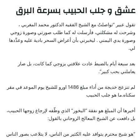
عشق و جلب الحبيب بسرعة البرق
تقول عبير “تواصلتُ مع الشيخ الفقيه الدكتور محمد المغربي ،
وشرحت له مشكلتي، فأرسلت له كما طلب صورتي وصورة زوجي
وصورة يدي اليمني . ليخبرني بأن أعراض السحر بادية عليه وعدَّدها
لي.
بعد سبعة أيام بالضبط عادت علاقتي بزوجي كما كانت، بل صار
يعاملني بحب كبير”.
لم تنزعج خديجة من أداء مبلغ 1486 اورو للشيخ يوم الموعد في مقر
سكناه.ما هو جلب الحبيب
أخبرها أن المبلغ هو نفقة “البخور” الذي وظّفه لإرجاع زوجها الحبيب،
بل دافعت عن الشيخ المعالج الروحاني بالقول:
“هو شيخ محترم يتوافد عليه الكثير من الناس، لا يتلاعب بصور الناس