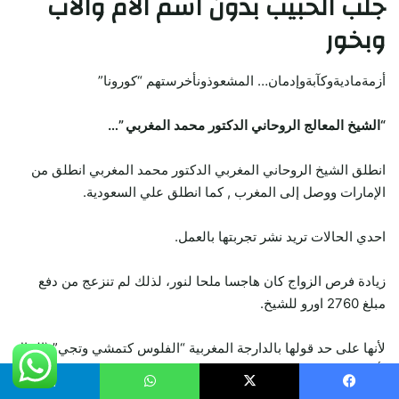
جلب الحبيب
بدون اسم الام والاب
وبخور
أزمةماديةوكآبةوإدمان… المشعوذونأخرستهم “كورونا”
“الشيخ المعالج الروحاني الدكتور محمد المغربي ”…
انطلق الشيخ الروحاني المغربي الدكتور محمد المغربي انطلق من
الإمارات ووصل إلى المغرب , كما انطلق علي السعودية.
احدي الحالات تريد نشر تجربتها بالعمل.
زيادة فرص الزواج كان هاجسا ملحا لنور، لذلك لم تنزعج من دفع
مبلغ 2760 اورو للشيخ.
لأنها على حد قولها بالدارجة المغربية “الفلوس كتمشي وتجي” (المال
يأتي ويذهب).