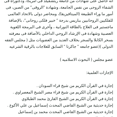
أنه حاصل على شهادات من جامعة ريتشفيلد فى أمريكا، ودكتوراة فى
الشفاء الروحى من نفس الجامعة، وشهادة “الروقى” من الصين، فى
أمور ما وراء الطبيعة (الميتافيزيقا)، ومحاضر دولى بالاتحاد العالمى
للفلكيين الروحانيين بباريس بدرجة “ خبير فلكى روحانى”، بالإضافة
ماجستير فى العلاج بالطاقة النورانية ، وأخرى فى البرمجة اللغوية
العصبية وشهادة فى الإرشاد الروحي الداخلي بالأضافة فى معرفته
بسحر الكابلا والسجر بخلاف العديد من العضويات مثل ( مجلس الفقه
الدولى )(عضو جامعه ” جاكرتا ” السابق للعلاجات بالرقية الشرعيه
عضو مجلس ( البحوث الاسلاميه )
الإجازات العلمية:
إجازة في القرآن الكريم من شيخ قراء السودان .
إجازة في القرآن الكريم من شيخ قراء مصر الشيخ المعصراوي .
إجازة في القرآن الكريم من الشيخ القارئ محمد الطبلاوي
إجازة حديثية من الشيخ القاضي المحدث إسماعيل بن علي الأكوع .
إجازة حديثية من الشيخ القاضي المحدث محمد بن إسماعيل