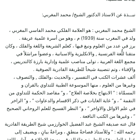
نبـــذة عن الاستاذ الدكتور الشيخ/ محمد المغربي:
الشيخ محمد المغربي : هو العلامة الفلكي محمد الفاسي المغربي ،
ولد في المغرب سنة (1939) م ، وهو من أسرة علمية عريقة .
برز في عدد من العلوم ونبغ فيها ، كعلم الشريعة واللغة والفلك ، وكان
متقنا للُّغة الفرنسية , والانكليزية والاسبانية ، وعضواَ مراسَلاً في
مجمع اللغة العربية ، تولى مناصب علمية وإدارية بارزة كالتدريس ،
والإفتاء ، وتم تنصيبة شيخاً للطريقة القادرية الصوفية .
ألف عشرات الكتب في التفسير ، والحديث ،والفلك , والتصوف ،
وغيرها من العلوم ، منها الموسوعة الطبية للتداوي بالقران و
المسمَّاة : ” الابتهاج بخلاصة العلاج” ، و” مقاصد الحكمة للتداوي من
النقمة ” ، و” غاية الغايات في ذكر الاقسام والدعاوات ” ، و” الزاخر
في علم الاوائل والاواخر ” ، و” النظر الفسيح للعلم الروحاني الصحيح
” ، وغيرها من الكتب النافعة .
قال عنه صديقه الشيخ عبد الفضيل الخوارزمي شيخ الطريقة القادرية
رحمه الله : ” وللأستاذ فصاحةُ منطقٍ ، وبراعةُ بيانٍ ، ويضيف إلى
غزارة العلم وقوّة النظر : صفاءَ الذوق ، وسعة الاطلاع في آداب اللغة