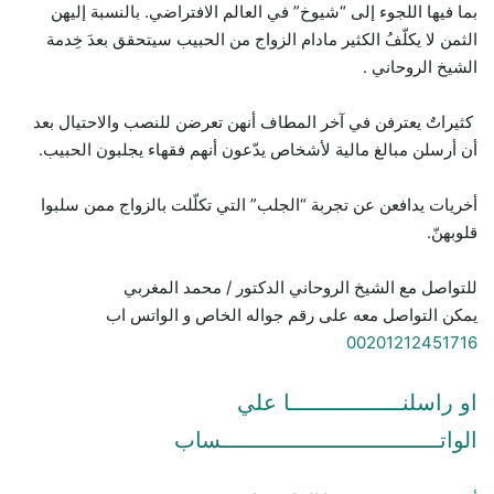
بما فيها اللجوء إلى “شيوخ” في العالم الافتراضي. بالنسبة إليهن
الثمن لا يكلّفُ الكثير مادام الزواج من الحبيب سيتحقق بعدَ خِدمة
الشيخ الروحاني .
كثيراتٌ يعترفن في آخر المطاف أنهن تعرضن للنصب والاحتيال بعد
أن أرسلن مبالغ مالية لأشخاص يدّعون أنهم فقهاء يجلبون الحبيب.
أخريات يدافعن عن تجربة “الجلب” التي تكلّلت بالزواج ممن سلبوا
قلوبهنّ.
للتواصل مع الشيخ الروحاني الدكتور / محمد المغربي
يمكن التواصل معه على رقم جواله الخاص و الواتس اب
00201212451716
او راسلنـــــــــــــــــا علي
الواتـــــــــــــــــــــــــــــــــساب