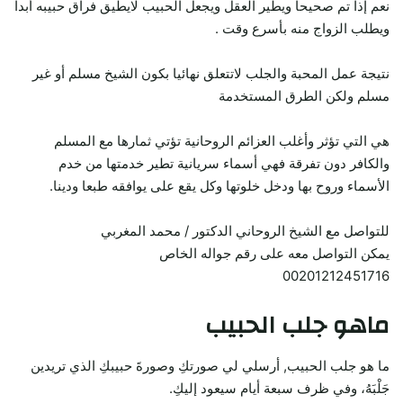
نعم إذا تم صحيحا ويطير العقل ويجعل الحبيب لايطيق فراق حبيبه أبدا
ويطلب الزواج منه بأسرع وقت .
نتيجة عمل المحبة والجلب لاتتعلق نهائيا بكون الشيخ مسلم أو غير
مسلم ولكن الطرق المستخدمة
هي التي تؤثر وأغلب العزائم الروحانية تؤتي ثمارها مع المسلم
والكافر دون تفرقة فهي أسماء سريانية تطير خدمتها من خدم
الأسماء وروح بها ودخل خلوتها وكل يقع على يوافقه طبعا ودينا.
للتواصل مع الشيخ الروحاني الدكتور / محمد المغربي
يمكن التواصل معه على رقم جواله الخاص
00201212451716
ماهو جلب الحبيب
ما هو جلب الحبيب, أرسلي لي صورتكِ وصورةَ حبيبكِ الذي تريدين
جَلْبَهُ، وفي ظرف سبعة أيام سيعود إليكِ.