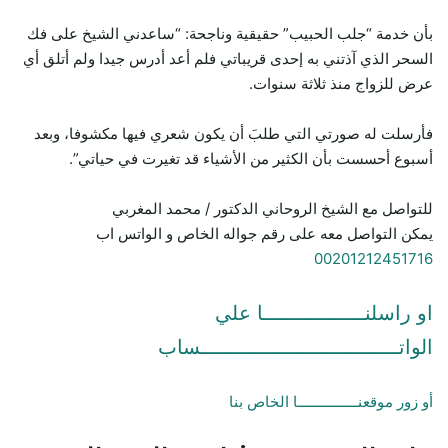
بأن خدمة “جلب الحبيب” حقيقية وناجحة: “ساعدني الشيخ على فك
السحر الذي آذتني به إحدى قريباتي فلم أعد أدرس جيدا ولم أتلق أي
عرض للزواج منذ ثلاثة سنوات.
فأرسلت له صورتي التي طلبَ أن يكون شعري فيها مكشوفا، وبعد
أسبوع أحسست بأن الكثير من الأشياء قد تغيرت في حياتي”.
للتواصل مع الشيخ الروحاني الدكتور / محمد المغربي
يمكن التواصل معه على رقم جواله الخاص و الواتس اب
00201212451716
او راسلنـــــــــــــــــا علي
الواتـــــــــــــــــــــــــــــــــساب
أو زور موقعنـــــــــــــــا الخاص بنا