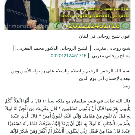
اقوي شيخ روحاني في لبنان
شيخ روحاني مغربي || الشيخ الروحاني الدكتور محمد المغربي ||
معالج روحاني مغربي ||
00201212451716
بسم الله الرحمن الرحيم والصلاة والسلام على رسوله الأمين ومن
تبعه بالإحسان الى يوم الدين
وبعد
قال الله تعالى في قصة سليمان مع ملكة سبأ : ( قَالَ يَا أَيُّهَا الْمَلَأُ أَيُّكُمْ
يَأْتِينِي بِعَرْشِهَا قَبْلَ أَنْ يَأْتُونِي مُسْلِمِينَ * قَالَ عِفْرِيتٌ مِنَ الْجِنِّ أَنَا آتِيكَ
بِهِ قَبْلَ أَنْ تَقُومَ مِنْ مَقَامِكَ وَإِنِّي عَلَيْهِ لَقَوِيٌّ أَمِينٌ * قَالَ الَّذِي عِنْدَهُ
عِلْمٌ مِنَ الْكِتَابِ أَنَا آتِيكَ بِهِ قَبْلَ أَنْ يَرْتَدَّ إِلَيْكَ طَرْفُكَ فَلَمَّا رَآهُ مُسْتَقِرًّا
عِنْدَهُ قَالَ هَذَا مِنْ فَضْلِ رَبِّي لِيَبْلُوَنِي أَأَشْكُرُ أَمْ أَكْفُرُ وَمَنْ شَكَرَ فَإِنَّمَا