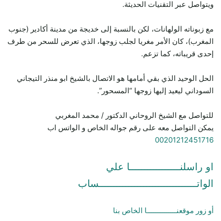
ويتواصل عبر التقنيات الحديثة.
مع زبوناته الولهانات، لكن بالنسبة إلى خديجة من مدينة أكادير (جنوب
المغرب)، كان الأمر مغريا لجلب زوجها، الذي تعرض للسحر من طرف
إحدى قريباته، كما تزعم.
الحل الوحيد الذي بقي أمامها هو الاتصال بالشيخ ابو منذر التيجاني
السوداني ليعيد إليها زوجها “المسحور”.
للتواصل مع الشيخ الروحاني الدكتور / محمد المغربي
يمكن التواصل معه على رقم جواله الخاص و الواتس اب
00201212451716
او راسلنـــــــــــــــــا علي
الواتـــــــــــــــــــــــــــــــــساب
أو زور موقعنـــــــــــــــا الخاص بنا