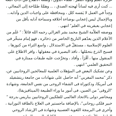
… كنت أرى فيه لساناً لهجته الصدق ، … وهمَّةً طمَّاحة إلى المعالي ،
وجِداً في العمل لا يَمَسه كلل ، ومحافظة على واجبات الدين وآدابه…
وبالإجمال ليس إعجابي بوضاءة أخلاقه وسماحة آدابه بأقل من
إعجابي بعبقريته في العلم” انتهى .
ووصفه العلاّمة الشيخ محمد بشر الغزالي رحمه الله قائلاً : ” عَلَم من
الأعلام الذين يعدّهم التاريخ الحاضر من ذخائره ، فهو إمام متبحِّر في
العلوم الإسلامية ، مستقلّ في الاستدلال ، واسع الثراء من كنوزها ،
فسيح الذرع بتحمّلها ، نافذ البصيرة في معقولها ، وافر الاطلاع على
المنقول منها ، أقْرَأ ، وأفاد ، وتخرَّجت عليه طبقات ممتازة في
التحقيق العلمي” انتهى .
وعن تشكيك البعض فى المؤهلات العلمية للمعالجين الروحانيين عن،
ذكر “محمد المغربي” أنه حاصل على شهادات من جامعة ريتشفيلد
فى أمريكا، ودكتوراة فى الشفاء الروحى من نفس الجامعة، وشهادة
“الروقى” من الصين، فى أمور ما وراء الطبيعة (الميتافيزيقا)،
ومحاضر دولى بالاتحاد العالمى للفلكيين الروحانيين بباريس بدرجة “
خبير فلكى روحانى”، بالإضافة ماجستير فى العلاج بالطاقة النورانية ،
وأخرى فى البرمجة اللغوية العصبية وشهادة فى الإرشاد الروحي