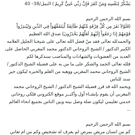
يَشْكُرُ لِنَفْسِهِ وَمَنْ كَفَرَ فَإِنَّ رَبِّي غَنِيٌّ كَرِيمٌ ) النمل/38- 40
بسم الله الرحمن الرحيم
{فَلَوْلاَ نَفَرَ مِن كُلِّ فِرْقَةٍ مِّنْهُمْ طَآئِفَةٌ لِّيَتَفَقَّهُواْ فِي الدِّينِ وَلِيُنذِرُواْ
قَوْمَهُمْ إِذَا رَجَعُواْ إِلَيْهِمْ لَعَلَّهُمْ يَحْذَرُونَ} صدق الله العظيم
والحمدلله تعالى فقد منٌ فضل الله تعالى على شيخنا الجليل العلامه
الكبير الدكتور / الشيخ الروحاني الدكتور محمد المغربي الحاصل على
العديد من العضويات والشهادات والمناصب سنذكرها لكم
فلله تعالى الحمد والشكر على ما من به على فضيلة الشيخ الدكتور /
الشيخ الروحاني محمد المغربي ووهبه من العلم والخبره ليكون خير
سند للناس
وبحمد الله قد قرر فضيلة الشيخ الدكتور / الشيخ الروحاني محمد
المغربي أن يقوم بإنشـاء أول وأكبــر موقع الكتروني فلكي روحاني
خدمي تعليمي ليكون صلة وصل بينه وبين الناس بجميع انحاء العالم
…
بسم الله الرحمن الرحيم
كم من انسان مريض بمرض لم يعرف له تشخيص وكم من ام تعاني