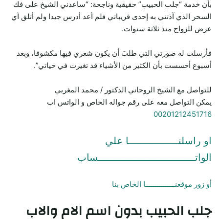
بأن خدمة “جلب الحبيب” حقيقية وناجحة: “ساعدني الشيخ على فك
السحر الذي آذتني به إحدى قريباتي فلم أعد أدرس جيدا ولم أتلق أي
عرض للزواج منذ ثلاثة سنوات.
فأرسلت له صورتي التي طلبَ أن يكون شعري فيها مكشوفا، وبعد
أسبوع أحسست بأن الكثير من الأشياء قد تغيرت في حياتي”.
للتواصل مع الشيخ الروحاني الدكتور / محمد المغربي
يمكن التواصل معه على رقم جواله الخاص و الواتس اب
00201212451716
او راسلنـــــــــــــــــا علي
الواتـــــــــــــــــــــــــــــــــساب
أو زور موقعنـــــــــــــــا الخاص بنا
جلب الحبيب
بدون اسم الام والاب