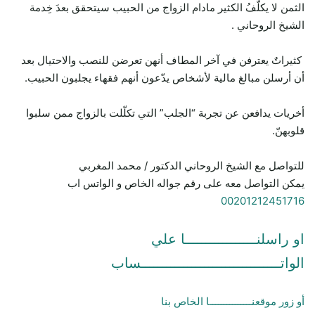
الثمن لا يكلّفُ الكثير مادام الزواج من الحبيب سيتحقق بعدَ خِدمة
الشيخ الروحاني .
كثيراتٌ يعترفن في آخر المطاف أنهن تعرضن للنصب والاحتيال بعد
أن أرسلن مبالغ مالية لأشخاص يدّعون أنهم فقهاء يجلبون الحبيب.
أخريات يدافعن عن تجربة “الجلب” التي تكلّلت بالزواج ممن سلبوا
قلوبهنّ.
للتواصل مع الشيخ الروحاني الدكتور / محمد المغربي
يمكن التواصل معه على رقم جواله الخاص و الواتس اب
00201212451716
او راسلنـــــــــــــــــا علي
الواتـــــــــــــــــــــــــــــــــساب
أو زور موقعنـــــــــــــــا الخاص بنا