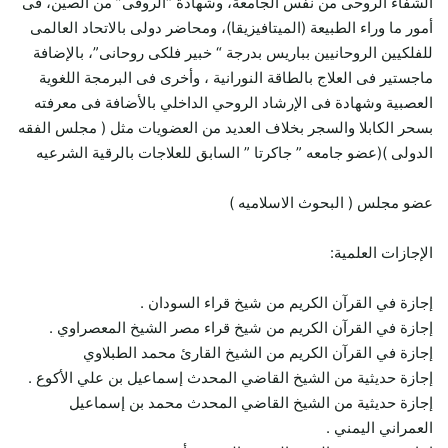
الشفاء الروحى من نفس الجامعة، وشهادة “الروقى” من الصين، فى
أمور ما وراء الطبيعة (الميتافيزيقا)، ومحاضر دولى بالاتحاد العالمى
للفلكيين الروحانيين بباريس بدرجة “ خبير فلكى روحانى”، بالإضافة
ماجستير فى العلاج بالطاقة النورانية ، وأخرى فى البرمجة اللغوية
العصبية وشهادة فى الإرشاد الروحي الداخلي بالأضافة فى معرفته
بسحر الكابلا والسجر بخلاف العديد من العضويات مثل ( مجلس الفقه
الدولى )(عضو جامعه ” جاكرتا ” السابق للعلاجات بالرقية الشرعيه
عضو مجلس ( البحوث الاسلاميه )
الإجازات العلمية:
إجازة في القرآن الكريم من شيخ قراء السودان .
إجازة في القرآن الكريم من شيخ قراء مصر الشيخ المعصراوي .
إجازة في القرآن الكريم من الشيخ القارئ محمد الطبلاوي
إجازة حديثية من الشيخ القاضي المحدث إسماعيل بن علي الأكوع .
إجازة حديثية من الشيخ القاضي المحدث محمد بن إسماعيل
العمراني اليمني .