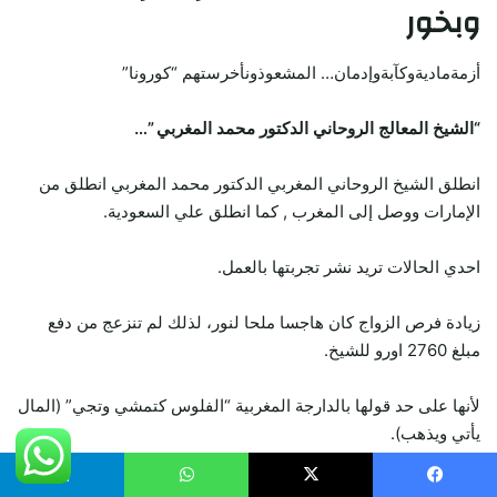
وبخور
أزمةماديةوكآبةوإدمان… المشعوذونأخرستهم “كورونا”
“الشيخ المعالج الروحاني الدكتور محمد المغربي ”…
انطلق الشيخ الروحاني المغربي الدكتور محمد المغربي انطلق من
الإمارات ووصل إلى المغرب , كما انطلق علي السعودية.
احدي الحالات تريد نشر تجربتها بالعمل.
زيادة فرص الزواج كان هاجسا ملحا لنور، لذلك لم تنزعج من دفع
مبلغ 2760 اورو للشيخ.
لأنها على حد قولها بالدارجة المغربية “الفلوس كتمشي وتجي” (المال
يأتي ويذهب).
كما نتشرف أن نعلن لسيادتكم أننا على إستعداد تام للمساعده