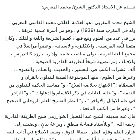
نبـــذة عن الاستاذ الدكتور الشيخ/ محمد المغربي:
الشيخ محمد المغربي : هو العلامة الفلكي محمد الفاسي المغربي ،
ولد في المغرب سنة (1939) م ، وهو من أسرة علمية عريقة .
برز في عدد من العلوم ونبغ فيها ، كعلم الشريعة واللغة والفلك ، وكان
متقنا للُّغة الفرنسية , والانكليزية والاسبانية ، وعضواَ مراسَلاً في
مجمع اللغة العربية ، تولى مناصب علمية وإدارية بارزة كالتدريس ،
والإفتاء ، وتم تنصيبة شيخاً للطريقة القادرية الصوفية .
ألف عشرات الكتب في التفسير ، والحديث ،والفلك , والتصوف ،
وغيرها من العلوم ، منها الموسوعة الطبية للتداوي بالقران و
المسمَّاة : ” الابتهاج بخلاصة العلاج” ، و” مقاصد الحكمة للتداوي من
النقمة ” ، و” غاية الغايات في ذكر الاقسام والدعاوات ” ، و” الزاخر
في علم الاوائل والاواخر ” ، و” النظر الفسيح للعلم الروحاني الصحيح
” ، وغيرها من الكتب النافعة .
قال عنه صديقه الشيخ عبد الفضيل الخوارزمي شيخ الطريقة القادرية
رحمه الله : ” وللأستاذ فصاحةُ منطقٍ ، وبراعةُ بيانٍ ، ويضيف إلى
غزارة العلم وقوّة النظر : صفاءَ الذوق ، وسعة الاطلاع في آداب اللغة
… كنت أرى فيه لساناً لهجته الصدق ، … وهمَّةً طمَّاحة إلى المعالي ،