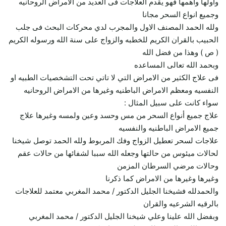
وأولها وأهمها فهو يقدم العلاجات فى العديد من الامراض الروحانيه
وجميع انواع السحر مجانا
ولله الحمد المصنف الاول والمجرب لدي محركات البحث فى جلب
الحبيب بالقران الكريم للخطبه والزواج على سنة الله ورسوله الكريم
( ص ) وهذا من فضل الله
وبحمد الله تعالى المساعده
فى علاج الكثير من الامراض التي لا تاتي تحت التشخصيات الطبيه او
النفسيه ومعظم الامراض الباطنيه وغيرها من الامراض الروحانيه
سواء كانت على سبيل المثال :
علاج جميع أنواع السحر من مس وحسد وعين ولمسه وغيرها علاج
جميع الامراض الباطنيه والنفسيه
علاجات لسحر تعطيل الزواج وفك المربوط ولله الحمد توصل شيخنا
لحالات ميئوس من حالتها وجعله الله سببا لشفائها من حالات عقم
وحالات مرضي السرطان المزمن
وغيرها وغيرها من الامراض كما ذكرنا
والحمدلله فشيخنا الجليل الدكتور / محمد المغربي معتمد للعلاجات
بالرقيه الشرعيه والقران
وبفضل الله علينا وعلي شيخنا الجليل الدكتور / محمد المغربي