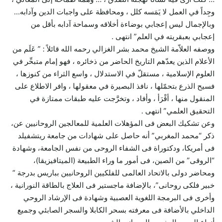
وجِداً في العمل لا يَمَسه كلل ، ومحافظة على واجبات الدين وآدابه…
وبالإجمال ليس إعجابي بوضاءة أخلاقه وسماحة آدابه بأقل من
إعجابي بعبقريته في العلم” انتهى .
ووصفه العلاّمة الشيخ محمد بشر الغزالي رحمه الله قائلاً : ” عَلَم من
الأعلام الذين يعدّهم التاريخ الحاضر من ذخائره ، فهو إمام متبحِّر في
العلوم الإسلامية ، مستقلّ في الاستدلال ، واسع الثراء من كنوزها ،
فسيح الذرع بتحمّلها ، نافذ البصيرة في معقولها ، وافر الاطلاع على
المنقول منها ، أقْرَأ ، وأفاد ، وتخرَّجت عليه طبقات ممتازة في
التحقيق العلمي” انتهى .
وعن تشكيك البعض فى المؤهلات العلمية للمعالجين الروحانيين عن،
ذكر “محمد المغربي” أنه حاصل على شهادات من جامعة ريتشفيلد
فى أمريكا، ودكتوراة فى الشفاء الروحى من نفس الجامعة، وشهادة
“الروقى” من الصين، فى أمور ما وراء الطبيعة (الميتافيزيقا)،
ومحاضر دولى بالاتحاد العالمى للفلكيين الروحانيين بباريس بدرجة “
خبير فلكى روحانى”، بالإضافة ماجستير فى العلاج بالطاقة النورانية ،
وأخرى فى البرمجة اللغوية العصبية وشهادة فى الإرشاد الروحي
الداخلي بالأضافة فى معرفته بسحر الكابلا والسجر الصابئي وجميع