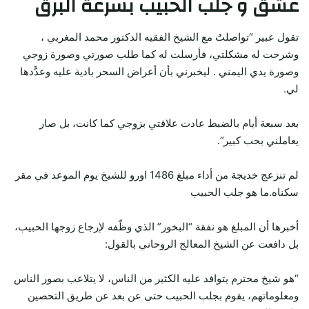
عشق و جلب الحبيب بسرعة البرق
تقول عبير “تواصلتُ مع الشيخ الفقيه الدكتور محمد المغربي ،
وشرحت له مشكلتي، فأرسلت له كما طلب صورتي وصورة زوجي
وصورة يدي اليمني . ليخبرني بأن أعراض السحر بادية عليه وعدَّدها
لي.
بعد سبعة أيام بالضبط عادت علاقتي بزوجي كما كانت، بل صار
يعاملني بحب كبير”.
لم تنزعج خديجة من أداء مبلغ 1486 اورو للشيخ يوم الموعد في مقر
سكناه.ما هو جلب الحبيب
أخبرها أن المبلغ هو نفقة “البخور” الذي وظّفه لإرجاع زوجها الحبيب،
بل دافعت عن الشيخ المعالج الروحاني بالقول:
“هو شيخ محترم يتوافد عليه الكثير من الناس، لا يتلاعب بصور الناس
ومعلوماتهم، يقوم بجلب الحبيب حتى عن بعد عن طريق التحصين