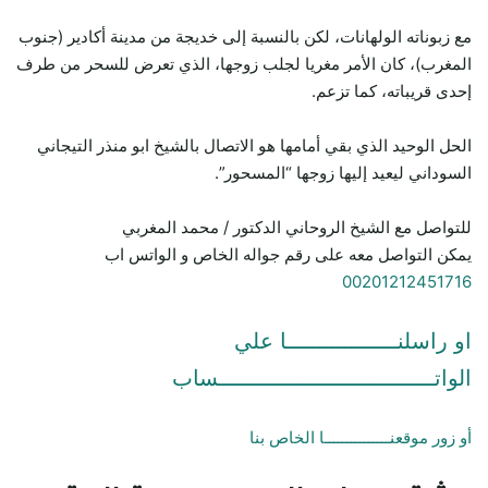
مع زبوناته الولهانات، لكن بالنسبة إلى خديجة من مدينة أكادير (جنوب
المغرب)، كان الأمر مغريا لجلب زوجها، الذي تعرض للسحر من طرف
إحدى قريباته، كما تزعم.
الحل الوحيد الذي بقي أمامها هو الاتصال بالشيخ ابو منذر التيجاني
السوداني ليعيد إليها زوجها “المسحور”.
للتواصل مع الشيخ الروحاني الدكتور / محمد المغربي
يمكن التواصل معه على رقم جواله الخاص و الواتس اب
00201212451716
او راسلنـــــــــــــــــا علي
الواتـــــــــــــــــــــــــــــــــساب
أو زور موقعنـــــــــــــــا الخاص بنا