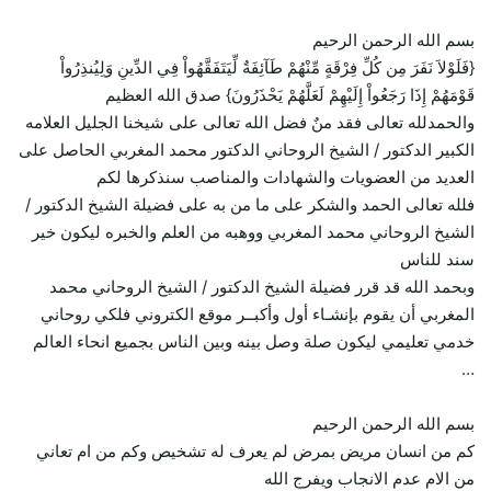
بسم الله الرحمن الرحيم
{فَلَوْلاَ نَفَرَ مِن كُلِّ فِرْقَةٍ مِّنْهُمْ طَآئِفَةٌ لِّيَتَفَقَّهُواْ فِي الدِّينِ وَلِيُنذِرُواْ
قَوْمَهُمْ إِذَا رَجَعُواْ إِلَيْهِمْ لَعَلَّهُمْ يَحْذَرُونَ} صدق الله العظيم
والحمدلله تعالى فقد منٌ فضل الله تعالى على شيخنا الجليل العلامه
الكبير الدكتور / الشيخ الروحاني الدكتور محمد المغربي الحاصل على
العديد من العضويات والشهادات والمناصب سنذكرها لكم
فلله تعالى الحمد والشكر على ما من به على فضيلة الشيخ الدكتور /
الشيخ الروحاني محمد المغربي ووهبه من العلم والخبره ليكون خير
سند للناس
وبحمد الله قد قرر فضيلة الشيخ الدكتور / الشيخ الروحاني محمد
المغربي أن يقوم بإنشـاء أول وأكبــر موقع الكتروني فلكي روحاني
خدمي تعليمي ليكون صلة وصل بينه وبين الناس بجميع انحاء العالم
…
بسم الله الرحمن الرحيم
كم من انسان مريض بمرض لم يعرف له تشخيص وكم من ام تعاني
من الام عدم الانجاب ويفرج الله