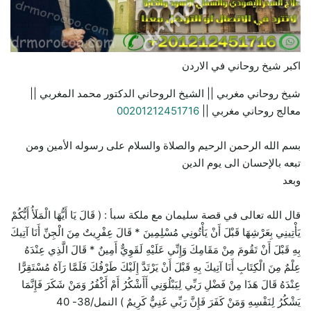
اكبر شيخ روحاني في الاردن
شيخ روحاني مغربي || الشيخ الروحاني الدكتور محمد المغربي ||
معالج روحاني مغربي ||
00201212451716
بسم الله الرحمن الرحيم والصلاة والسلام على رسوله الأمين ومن
تبعه بالإحسان الى يوم الدين
وبعد
قال الله تعالى في قصة سليمان مع ملكة سبأ : ( قَالَ يَا أَيُّهَا الْمَلَأُ أَيُّكُمْ
يَأْتِينِي بِعَرْشِهَا قَبْلَ أَنْ يَأْتُونِي مُسْلِمِينَ * قَالَ عِفْرِيتٌ مِنَ الْجِنِّ أَنَا آتِيكَ
بِهِ قَبْلَ أَنْ تَقُومَ مِنْ مَقَامِكَ وَإِنِّي عَلَيْهِ لَقَوِيٌّ أَمِينٌ * قَالَ الَّذِي عِنْدَهُ
عِلْمٌ مِنَ الْكِتَابِ أَنَا آتِيكَ بِهِ قَبْلَ أَنْ يَرْتَدَّ إِلَيْكَ طَرْفُكَ فَلَمَّا رَآهُ مُسْتَقِرًّا
عِنْدَهُ قَالَ هَذَا مِنْ فَضْلِ رَبِّي لِيَبْلُوَنِي أَأَشْكُرُ أَمْ أَكْفُرُ وَمَنْ شَكَرَ فَإِنَّمَا
يَشْكُرُ لِنَفْسِهِ وَمَنْ كَفَرَ فَإِنَّ رَبِّي غَنِيٌّ كَرِيمٌ ) النمل/38- 40