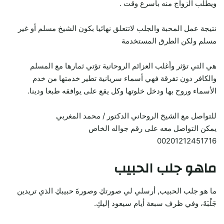
ويطلب الزواج منه بأسرع وقت .
نتيجة عمل المحبة والجلب لاتتعلق نهائيا بكون الشيخ مسلم أو غير
مسلم ولكن الطرق المستخدمة
هي التي تؤثر وأغلب العزائم الروحانية تؤتي ثمارها مع المسلم
والكافر دون تفرقة فهي أسماء سريانية تطير خدمتها من خدم
الأسماء وروح بها ودخل خلوتها وكل يقع على يوافقه طبعا ودينا.
للتواصل مع الشيخ الروحاني الدكتور / محمد المغربي
يمكن التواصل معه على رقم جواله الخاص
00201212451716
ماهو جلب الحبيب
ما هو جلب الحبيب, أرسلي لي صورتكِ وصورةَ حبيبكِ الذي تريدين
جَلْبَهُ، وفي ظرف سبعة أيام سيعود إليكِ.