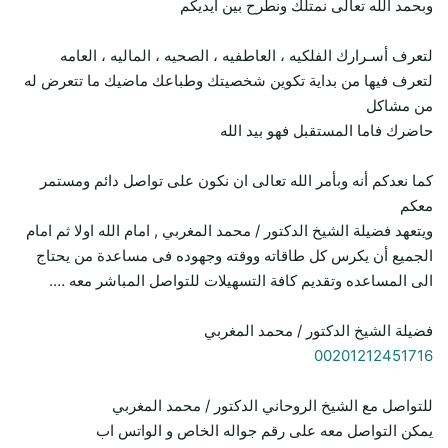
وبحمد الله تعالى نمتلك ونطرح بين ايديكم
لتعرف أسـرارك الفلكيه ، العاطفيه ، الصحيه ، الماليه ، العامه
لتعرف فيها من بداية تكوين شخصيتك وطباعك ماضيك ما تتعرض له
من مشاكل
حاضرك فاما المستقبل فهو بيد الله
كما نعدكم أنه وبأمر الله تعالى ان نكون على تواصل دائم ومستمر
معكم
ويتعهد فضيلة الشيخ الدكتور / محمد المغربي , امام الله اولا ثم امام
الجميع أن يكرس كل طاقاته ووقته وجهوده فى مساعدة من يحتاج
الى المساعده وتقديم كافة التسهيلات للتواصل المباشر معه ….
فضيلة الشيخ الدكتور / محمد المغربي
00201212451716
للتواصل مع الشيخ الروحاني الدكتور / محمد المغربي
يمكن التواصل معه على رقم جواله الخاص و الواتس اب