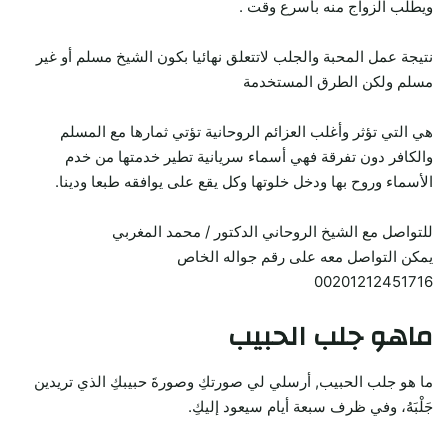
ويطلب الزواج منه بأسرع وقت .
نتيجة عمل المحبة والجلب لاتتعلق نهائيا بكون الشيخ مسلم أو غير
مسلم ولكن الطرق المستخدمة
هي التي تؤثر وأغلب العزائم الروحانية تؤتي ثمارها مع المسلم
والكافر دون تفرقة فهي أسماء سريانية تطير خدمتها من خدم
الأسماء وروح بها ودخل خلوتها وكل يقع على يوافقه طبعا ودينا.
للتواصل مع الشيخ الروحاني الدكتور / محمد المغربي
يمكن التواصل معه على رقم جواله الخاص
00201212451716
ماهو جلب الحبيب
ما هو جلب الحبيب, أرسلي لي صورتكِ وصورةَ حبيبكِ الذي تريدين
جَلْبَهُ، وفي ظرف سبعة أيام سيعود إليكِ.