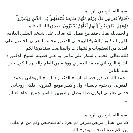
بسم الله الرحمن الرحيم
{فَلَوْلاَ نَفَرَ مِن كُلِّ فِرْقَةٍ مِّنْهُمْ طَآئِفَةٌ لِّيَتَفَقَّهُواْ فِي الدِّينِ وَلِيُنذِرُواْ
قَوْمَهُمْ إِذَا رَجَعُواْ إِلَيْهِمْ لَعَلَّهُمْ يَحْذَرُونَ} صدق الله العظيم
والحمدلله تعالى فقد منٌ فضل الله تعالى على شيخنا الجليل العلامه
الكبير الدكتور / الشيخ الروحاني الدكتور محمد المغربي الحاصل على
العديد من العضويات والشهادات والمناصب سنذكرها لكم
فلله تعالى الحمد والشكر على ما من به على فضيلة الشيخ الدكتور /
الشيخ الروحاني محمد المغربي ووهبه من العلم والخبره ليكون خير
سند للناس
وبحمد الله قد قرر فضيلة الشيخ الدكتور / الشيخ الروحاني محمد
المغربي أن يقوم بإنشـاء أول وأكبــر موقع الكتروني فلكي روحاني
خدمي تعليمي ليكون صلة وصل بينه وبين الناس بجميع انحاء العالم
…
بسم الله الرحمن الرحيم
كم من انسان مريض بمرض لم يعرف له تشخيص وكم من ام تعاني
من الام عدم الانجاب ويفرج الله