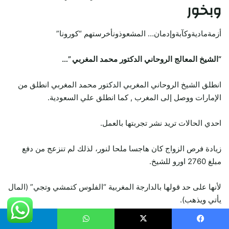
وبخور
أزمةماديةوكآبةوإدمان… المشعوذونأخرستهم “كورونا”
“الشيخ المعالج الروحاني الدكتور محمد المغربي ”…
انطلق الشيخ الروحاني المغربي الدكتور محمد المغربي انطلق من
الإمارات ووصل إلى المغرب , كما انطلق علي السعودية.
احدي الحالات تريد نشر تجربتها بالعمل.
زيادة فرص الزواج كان هاجسا ملحا لنور، لذلك لم تنزعج من دفع
مبلغ 2760 اورو للشيخ.
لأنها على حد قولها بالدارجة المغربية “الفلوس كتمشي وتجي” (المال
يأتي ويذهب).
كما نتشرف أن نعلن لسيادتكم أننا على إستعداد تام للمساعده