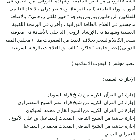
الشفاء الروحى من نفس الجامعة، وشهادة “الروقى” من الصين، فى
أمور ما وراء الطبيعة (الميتافيزيقا)، ومحاضر دولى بالاتحاد العالمى
للفلكيين الروحانيين بباريس بدرجة “ خبير فلكى روحانى”، بالإضافة
ماجستير فى العلاج بالطاقة النورانية ، وأخرى فى البرمجة اللغوية
العصبية وشهادة فى الإرشاد الروحي الداخلي بالأضافة فى معرفته
بسحر الكابلا والسجر بخلاف العديد من العضويات مثل ( مجلس الفقه
الدولى )(عضو جامعه ” جاكرتا ” السابق للعلاجات بالرقية الشرعيه
عضو مجلس ( البحوث الاسلاميه )
الإجازات العلمية:
إجازة في القرآن الكريم من شيخ قراء السودان .
إجازة في القرآن الكريم من شيخ قراء مصر الشيخ المعصراوي .
إجازة في القرآن الكريم من الشيخ القارئ محمد الطبلاوي
إجازة حديثية من الشيخ القاضي المحدث إسماعيل بن علي الأكوع .
إجازة حديثية من الشيخ القاضي المحدث محمد بن إسماعيل
العمراني اليمني .