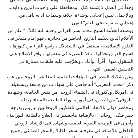
وجِداً في العمل لا يَمَسه كلل ، ومحافظة على واجبات الدين وآدابه…
وبالإجمال ليس إعجابي بوضاءة أخلاقه وسماحة آدابه بأقل من
إعجابي بعبقريته في العلم” انتهى .
ووصفه العلاّمة الشيخ محمد بشر الغزالي رحمه الله قائلاً : ” عَلَم من
الأعلام الذين يعدّهم التاريخ الحاضر من ذخائره ، فهو إمام متبحِّر في
العلوم الإسلامية ، مستقلّ في الاستدلال ، واسع الثراء من كنوزها ،
فسيح الذرع بتحمّلها ، نافذ البصيرة في معقولها ، وافر الاطلاع على
المنقول منها ، أقْرَأ ، وأفاد ، وتخرَّجت عليه طبقات ممتازة في
التحقيق العلمي” انتهى .
وعن تشكيك البعض فى المؤهلات العلمية للمعالجين الروحانيين عن،
ذكر “محمد المغربي” أنه حاصل على شهادات من جامعة ريتشفيلد
فى أمريكا، ودكتوراة فى الشفاء الروحى من نفس الجامعة، وشهادة
“الروقى” من الصين، فى أمور ما وراء الطبيعة (الميتافيزيقا)،
ومحاضر دولى بالاتحاد العالمى للفلكيين الروحانيين بباريس بدرجة “
خبير فلكى روحانى”، بالإضافة ماجستير فى العلاج بالطاقة النورانية ،
وأخرى فى البرمجة اللغوية العصبية وشهادة فى الإرشاد الروحي
الداخلي بالأضافة فى معرفته بسحر الكابلا والسجر الصابئي وجميع