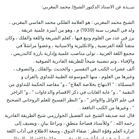
نبـــذة عن الاستاذ الدكتور الشيخ/ محمد المغربي:
الشيخ محمد المغربي : هو العلامة الفلكي محمد الفاسي المغربي ،
ولد في المغرب سنة (1939) م ، وهو من أسرة علمية عريقة .
برز في عدد من العلوم ونبغ فيها ، كعلم الشريعة واللغة والفلك ، وكان
متقنا للُّغة الفرنسية , والانكليزية والاسبانية ، وعضواَ مراسَلاً في
مجمع اللغة العربية ، تولى مناصب علمية وإدارية بارزة كالتدريس ،
والإفتاء ، وتم تنصيبة شيخاً للطريقة القادرية الصوفية .
ألف عشرات الكتب في التفسير ، والحديث ،والفلك , والتصوف ،
وغيرها من العلوم ، منها الموسوعة الطبية للتداوي بالقران و
المسمَّاة : ” الابتهاج بخلاصة العلاج” ، و” مقاصد الحكمة للتداوي من
النقمة ” ، و” غاية الغايات في ذكر الاقسام والدعاوات ” ، و” الزاخر
في علم الاوائل والاواخر ” ، و” النظر الفسيح للعلم الروحاني الصحيح
” ، وغيرها من الكتب النافعة .
قال عنه صديقه الشيخ عبد الفضيل الخوارزمي شيخ الطريقة القادرية
رحمه الله : ” وللأستاذ فصاحةُ منطقٍ ، وبراعةُ بيانٍ ، ويضيف إلى
غزارة العلم وقوّة النظر : صفاءَ الذوق ، وسعة الاطلاع في آداب اللغة
… كنت أرى فيه لساناً لهجته الصدق ، … وهمَّةً طمَّاحة إلى المعالي ،