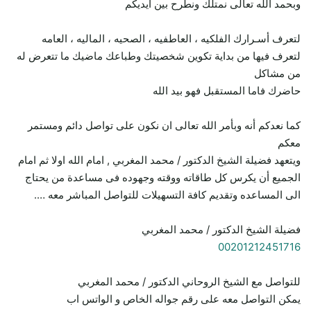
وبحمد الله تعالى نمتلك ونطرح بين ايديكم
لتعرف أسـرارك الفلكيه ، العاطفيه ، الصحيه ، الماليه ، العامه
لتعرف فيها من بداية تكوين شخصيتك وطباعك ماضيك ما تتعرض له
من مشاكل
حاضرك فاما المستقبل فهو بيد الله
كما نعدكم أنه وبأمر الله تعالى ان نكون على تواصل دائم ومستمر
معكم
ويتعهد فضيلة الشيخ الدكتور / محمد المغربي , امام الله اولا ثم امام
الجميع أن يكرس كل طاقاته ووقته وجهوده فى مساعدة من يحتاج
الى المساعده وتقديم كافة التسهيلات للتواصل المباشر معه ….
فضيلة الشيخ الدكتور / محمد المغربي
00201212451716
للتواصل مع الشيخ الروحاني الدكتور / محمد المغربي
يمكن التواصل معه على رقم جواله الخاص و الواتس اب