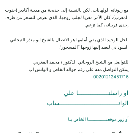
مع زبوناته الولهانات، لكن بالنسبة إلى خديجة من مدينة أكادير (جنوب
المغرب)، كان الأمر مغريا لجلب زوجها، الذي تعرض للسحر من طرف
إحدى قريباته، كما تزعم.
الحل الوحيد الذي بقي أمامها هو الاتصال بالشيخ ابو منذر التيجاني
السوداني ليعيد إليها زوجها “المسحور”.
للتواصل مع الشيخ الروحاني الدكتور / محمد المغربي
يمكن التواصل معه على رقم جواله الخاص و الواتس اب
00201212451716
او راسلنـــــــــــــــــا علي
الواتـــــــــــــــــــــــــــــــــساب
أو زور موقعنـــــــــــــــا الخاص بنا