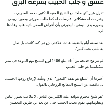
عشق و جلب الحبيب بسرعة البرق
تقول عبير “تواصلتُ مع الشيخ الفقيه الدكتور محمد المغربي ،
وشرحت له مشكلتي، فأرسلت له كما طلب صورتي وصورة زوجي
وصورة يدي اليمني . ليخبرني بأن أعراض السحر بادية عليه وعدَّدها
لي.
بعد سبعة أيام بالضبط عادت علاقتي بزوجي كما كانت، بل صار
يعاملني بحب كبير”.
لم تنزعج خديجة من أداء مبلغ 1486 اورو للشيخ يوم الموعد في مقر
سكناه.ما هو جلب الحبيب
أخبرها أن المبلغ هو نفقة “البخور” الذي وظّفه لإرجاع زوجها الحبيب،
بل دافعت عن الشيخ المعالج الروحاني بالقول:
“هو شيخ محترم يتوافد عليه الكثير من الناس، لا يتلاعب بصور الناس
ومعلوماتهم، يقوم بجلب الحبيب حتى عن بعد عن طريق التحصين