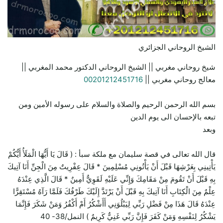
الشيخ الروحاني الجزائري
شيخ روحاني مغربي || الشيخ الروحاني الدكتور محمد المغربي ||
معالج روحاني مغربي ||
00201212451716
بسم الله الرحمن الرحيم والصلاة والسلام على رسوله الأمين ومن
تبعه بالإحسان الى يوم الدين
وبعد
قال الله تعالى في قصة سليمان مع ملكة سبأ : ( قَالَ يَا أَيُّهَا الْمَلَأُ أَيُّكُمْ
يَأْتِينِي بِعَرْشِهَا قَبْلَ أَنْ يَأْتُونِي مُسْلِمِينَ * قَالَ عِفْرِيتٌ مِنَ الْجِنِّ أَنَا آتِيكَ
بِهِ قَبْلَ أَنْ تَقُومَ مِنْ مَقَامِكَ وَإِنِّي عَلَيْهِ لَقَوِيٌّ أَمِينٌ * قَالَ الَّذِي عِنْدَهُ
عِلْمٌ مِنَ الْكِتَابِ أَنَا آتِيكَ بِهِ قَبْلَ أَنْ يَرْتَدَّ إِلَيْكَ طَرْفُكَ فَلَمَّا رَآهُ مُسْتَقِرًّا
عِنْدَهُ قَالَ هَذَا مِنْ فَضْلِ رَبِّي لِيَبْلُوَنِي أَأَشْكُرُ أَمْ أَكْفُرُ وَمَنْ شَكَرَ فَإِنَّمَا
يَشْكُرُ لِنَفْسِهِ وَمَنْ كَفَرَ فَإِنَّ رَبِّي غَنِيٌّ كَرِيمٌ ) النمل/38- 40