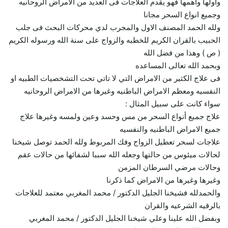
وأولها وأهمها فهو يقدم العلاجات فى العديد من الامراض الروحانيه
وجميع انواع السحر مجانا
ولله الحمد المصنف الاول والمجرب لدي محركات البحث فى جلب
الحبيب بالقران الكريم للخطبه والزواج على سنة الله ورسوله الكريم
( ص ) وهذا من فضل الله
وبحمد الله تعالى المساعده
فى علاج الكثير من الامراض التي لا تاتي تحت التشخصيات الطبيه او
النفسيه ومعظم الامراض الباطنيه وغيرها من الامراض الروحانيه
سواء كانت على سبيل المثال :
علاج جميع أنواع السحر من مس وحسد وعين ولمسه وغيرها علاج
جميع الامراض الباطنيه والنفسيه
علاجات لسحر تعطيل الزواج وفك المربوط ولله الحمد توصل شيخنا
لحالات ميئوس من حالتها وجعله الله سببا لشفائها من حالات عقم
وحالات مرضي السرطان المزمن
وغيرها وغيرها من الامراض كما ذكرنا
والحمدلله فشيخنا الجليل الدكتور / محمد المغربي معتمد للعلاجات
بالرقيه الشرعيه والقران
وبفضل الله علينا وعلي شيخنا الجليل الدكتور / محمد المغربي