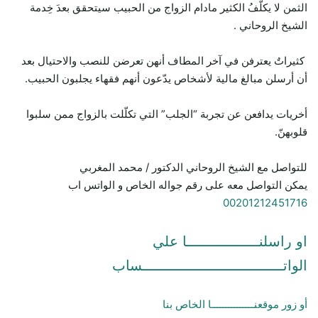
الثمن لا يكلّفُ الكثير مادام الزواج من الحبيب سيتحقق بعدَ خِدمة
الشيخ الروحاني .
كثيراتٌ يعترفن في آخر المطاف أنهن تعرضن للنصب والاحتيال بعد
أن أرسلن مبالغ مالية لأشخاص يدّعون أنهم فقهاء يجلبون الحبيب.
أخريات يدافعن عن تجربة “الجلب” التي تكلّلت بالزواج ممن سلبوا
قلوبهنّ.
للتواصل مع الشيخ الروحاني الدكتور / محمد المغربي
يمكن التواصل معه على رقم جواله الخاص و الواتس اب
00201212451716
او راسلنـــــــــــــــــا علي
الواتـــــــــــــــــــــــــــــــــساب
أو زور موقعنـــــــــــــــا الخاص بنا