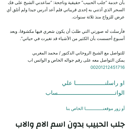
بأن خدمة “جلب الحبيب” حقيقية وناجحة: “ساعدني الشيخ على فك
السحر الذي آذتني به إحدى قريباتي فلم أعد أدرس جيدا ولم أتلق أي
عرض للزواج منذ ثلاثة سنوات.
فأرسلت له صورتي التي طلبَ أن يكون شعري فيها مكشوفا، وبعد
أسبوع أحسست بأن الكثير من الأشياء قد تغيرت في حياتي”.
للتواصل مع الشيخ الروحاني الدكتور / محمد المغربي
يمكن التواصل معه على رقم جواله الخاص و الواتس اب
00201212451716
او راسلنـــــــــــــــــا علي
الواتـــــــــــــــــــــــــــــــــساب
أو زور موقعنـــــــــــــــا الخاص بنا
جلب الحبيب
بدون اسم الام والاب