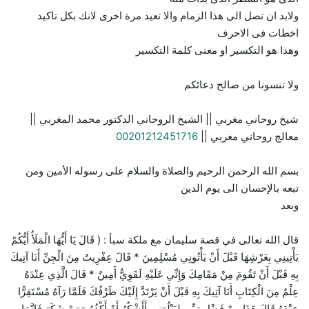
ولابد ان تصل الى هذا الزمام والا تعيد مرة اخرى لانك بكل تاكيد
اخطات فى الاحرف
وهذا هو التكسير او معنى كلمة التكسير
ولا تنسونا من صالح دعائكم
شيخ روحاني مغربي || الشيخ الروحاني الدكتور محمد المغربي ||
معالج روحاني مغربي ||
00201212451716
بسم الله الرحمن الرحيم والصلاة والسلام على رسوله الأمين ومن
تبعه بالإحسان الى يوم الدين
وبعد
قال الله تعالى في قصة سليمان مع ملكة سبأ : ( قَالَ يَا أَيُّهَا الْمَلَأُ أَيُّكُمْ
يَأْتِينِي بِعَرْشِهَا قَبْلَ أَنْ يَأْتُونِي مُسْلِمِينَ * قَالَ عِفْرِيتٌ مِنَ الْجِنِّ أَنَا آتِيكَ
بِهِ قَبْلَ أَنْ تَقُومَ مِنْ مَقَامِكَ وَإِنِّي عَلَيْهِ لَقَوِيٌّ أَمِينٌ * قَالَ الَّذِي عِنْدَهُ
عِلْمٌ مِنَ الْكِتَابِ أَنَا آتِيكَ بِهِ قَبْلَ أَنْ يَرْتَدَّ إِلَيْكَ طَرْفُكَ فَلَمَّا رَآهُ مُسْتَقِرًّا
عِنْدَهُ قَالَ هَذَا مِنْ فَضْلِ رَبِّي لِيَبْلُوَنِي أَأَشْكُرُ أَمْ أَكْفُرُ وَمَنْ شَكَرَ فَإِنَّمَا