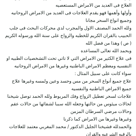
العلاج فى العديد من الامراض المستعصيه
وأولها وأهمها فهو يقدم العلاجات فى العديد من الامراض الروحانيه
وجميع انواع السحر مجانا
ولله الحمد المصنف الاول والمجرب لدي محركات البحث فى جلب
الحبيب بالقران الكريم للخطبه والزواج على سنة الله ورسوله الكريم
( ص ) وهذا من فضل الله
وبحمد الله تعالى المساعده
فى علاج الكثير من الامراض التي لا تاتي تحت التشخصيات الطبيه او
النفسيه ومعظم الامراض الباطنيه وغيرها من الامراض الروحانيه
سواء كانت على سبيل المثال :
علاج جميع أنواع السحر من مس وحسد وعين ولمسه وغيرها علاج
جميع الامراض الباطنيه والنفسيه
علاجات لسحر تعطيل الزواج وفك المربوط ولله الحمد توصل شيخنا
لحالات ميئوس من حالتها وجعله الله سببا لشفائها من حالات عقم
وحالات مرضي السرطان المزمن
وغيرها وغيرها من الامراض كما ذكرنا
والحمدلله فشيخنا الجليل الدكتور / محمد المغربي معتمد للعلاجات
بالرقيه الشرعيه والقران