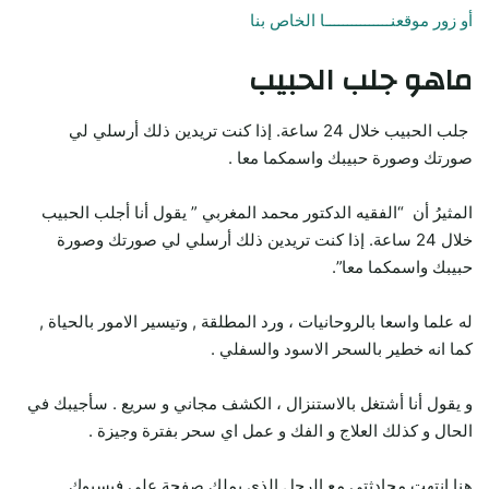
أو زور موقعنـــــــــــــــا الخاص بنا
ماهو جلب الحبيب
جلب الحبيب خلال 24 ساعة. إذا كنت تريدين ذلك أرسلي لي
صورتك وصورة حبيبك واسمكما معا .
المثيرُ أن “الفقيه الدكتور محمد المغربي ” يقول أنا أجلب الحبيب
خلال 24 ساعة. إذا كنت تريدين ذلك أرسلي لي صورتك وصورة
حبيبك واسمكما معا”.
له علما واسعا بالروحانيات ، ورد المطلقة , وتيسير الامور بالحياة ,
كما انه خطير بالسحر الاسود والسفلي .
و يقول أنا أشتغل بالاستنزال ، الكشف مجاني و سريع . سأجيبك في
الحال و كذلك العلاج و الفك و عمل اي سحر بفترة وجيزة .
هنا انتهت محادثتي مع الرجل الذي يملك صفحة على فيسبوك