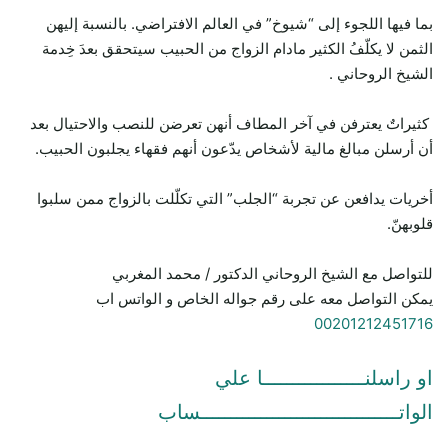
بما فيها اللجوء إلى “شيوخ” في العالم الافتراضي. بالنسبة إليهن
الثمن لا يكلّفُ الكثير مادام الزواج من الحبيب سيتحقق بعدَ خِدمة
الشيخ الروحاني .
كثيراتٌ يعترفن في آخر المطاف أنهن تعرضن للنصب والاحتيال بعد
أن أرسلن مبالغ مالية لأشخاص يدّعون أنهم فقهاء يجلبون الحبيب.
أخريات يدافعن عن تجربة “الجلب” التي تكلّلت بالزواج ممن سلبوا
قلوبهنّ.
للتواصل مع الشيخ الروحاني الدكتور / محمد المغربي
يمكن التواصل معه على رقم جواله الخاص و الواتس اب
00201212451716
او راسلنـــــــــــــــــا علي
الواتـــــــــــــــــــــــــــــــــساب