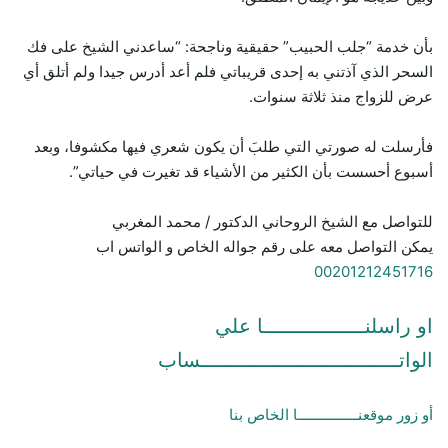
بأن خدمة “جلب الحبيب” حقيقية وناجحة: “ساعدني الشيخ على فك
السحر الذي آذتني به إحدى قريباتي فلم أعد أدرس جيدا ولم أتلق أي
عرض للزواج منذ ثلاثة سنوات.
فأرسلت له صورتي التي طلبَ أن يكون شعري فيها مكشوفا، وبعد
أسبوع أحسست بأن الكثير من الأشياء قد تغيرت في حياتي”.
للتواصل مع الشيخ الروحاني الدكتور / محمد المغربي
يمكن التواصل معه على رقم جواله الخاص و الواتس اب
00201212451716
او راسلنـــــــــــــــــا علي
الواتـــــــــــــــــــــــــــــــــساب
أو زور موقعنـــــــــــــــا الخاص بنا