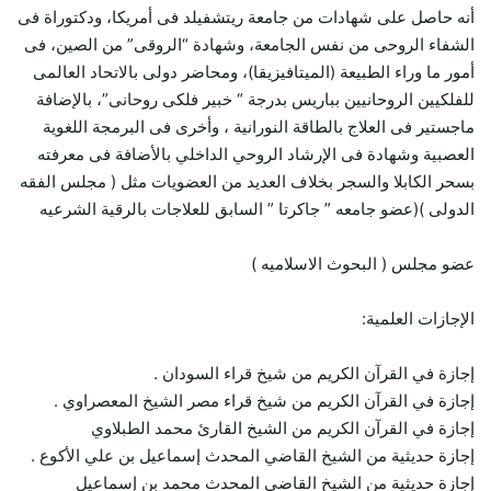
أنه حاصل على شهادات من جامعة ريتشفيلد فى أمريكا، ودكتوراة فى
الشفاء الروحى من نفس الجامعة، وشهادة “الروقى” من الصين، فى
أمور ما وراء الطبيعة (الميتافيزيقا)، ومحاضر دولى بالاتحاد العالمى
للفلكيين الروحانيين بباريس بدرجة “ خبير فلكى روحانى”، بالإضافة
ماجستير فى العلاج بالطاقة النورانية ، وأخرى فى البرمجة اللغوية
العصبية وشهادة فى الإرشاد الروحي الداخلي بالأضافة فى معرفته
بسحر الكابلا والسجر بخلاف العديد من العضويات مثل ( مجلس الفقه
الدولى )(عضو جامعه ” جاكرتا ” السابق للعلاجات بالرقية الشرعيه
عضو مجلس ( البحوث الاسلاميه )
الإجازات العلمية:
إجازة في القرآن الكريم من شيخ قراء السودان .
إجازة في القرآن الكريم من شيخ قراء مصر الشيخ المعصراوي .
إجازة في القرآن الكريم من الشيخ القارئ محمد الطبلاوي
إجازة حديثية من الشيخ القاضي المحدث إسماعيل بن علي الأكوع .
إجازة حديثية من الشيخ القاضي المحدث محمد بن إسماعيل