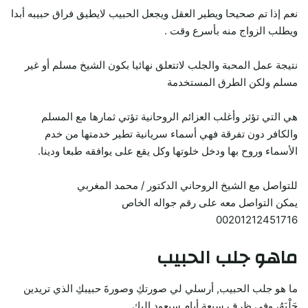
نعم إذا تم صحيحا ويطير العقل ويجعل الحبيب لايطيق فراق حبيبه أبدا
ويطلب الزواج منه بأسرع وقت .
نتيجة عمل المحبة والجلب لاتتعلق نهائيا بكون الشيخ مسلم أو غير
مسلم ولكن الطرق المستخدمة
هي التي تؤثر وأغلب العزائم الروحانية تؤتي ثمارها مع المسلم
والكافر دون تفرقة فهي أسماء سريانية تطير خدمتها من خدم
الأسماء وروح بها ودخل خلوتها وكل يقع على يوافقه طبعا ودينا.
للتواصل مع الشيخ الروحاني الدكتور / محمد المغربي
يمكن التواصل معه على رقم جواله الخاص
00201212451716
ماهو جلب الحبيب
ما هو جلب الحبيب, أرسلي لي صورتكِ وصورةَ حبيبكِ الذي تريدين
جَلْبَهُ، وفي ظرف سبعة أيام سيعود إليكِ.