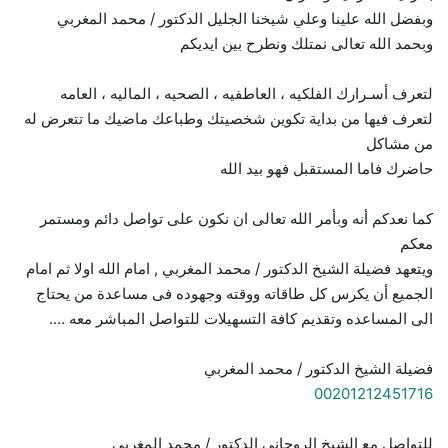
وبفضل الله علينا وعلي شيخنا الجليل الدكتور / محمد المغربي
وبحمد الله تعالى نمتلك ونطرح بين ايديكم
لتعرف أسـرارك الفلكيه ، العاطفيه ، الصحيه ، الماليه ، العامه
لتعرف فيها من بداية تكوين شخصيتك وطباعك ماضيك ما تتعرض له
من مشاكل
حاضرك فاما المستقبل فهو بيد الله
كما نعدكم أنه وبأمر الله تعالى ان نكون على تواصل دائم ومستمر
معكم
ويتعهد فضيلة الشيخ الدكتور / محمد المغربي , امام الله اولا ثم امام
الجميع أن يكرس كل طاقاته ووقته وجهوده فى مساعدة من يحتاج
الى المساعده وتقديم كافة التسهيلات للتواصل المباشر معه ….
فضيلة الشيخ الدكتور / محمد المغربي
00201212451716
للتواصل مع الشيخ الروحاني الدكتور / محمد المغربي