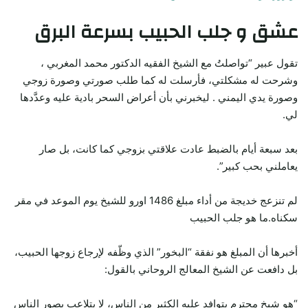
عشق و جلب الحبيب بسرعة البرق
تقول عبير “تواصلتُ مع الشيخ الفقيه الدكتور محمد المغربي ،
وشرحت له مشكلتي، فأرسلت له كما طلب صورتي وصورة زوجي
وصورة يدي اليمني . ليخبرني بأن أعراض السحر بادية عليه وعدَّدها
لي.
بعد سبعة أيام بالضبط عادت علاقتي بزوجي كما كانت، بل صار
يعاملني بحب كبير”.
لم تنزعج خديجة من أداء مبلغ 1486 اورو للشيخ يوم الموعد في مقر
سكناه.ما هو جلب الحبيب
أخبرها أن المبلغ هو نفقة “البخور” الذي وظّفه لإرجاع زوجها الحبيب،
بل دافعت عن الشيخ المعالج الروحاني بالقول:
“هو شيخ محترم يتوافد عليه الكثير من الناس، لا يتلاعب بصور الناس