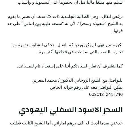
تسلم منها مبلغا ماليا قبل أن يحظرها على فيسبوك و واتساب.
ترفض انفال ، وهي الطالبة الجامعية ذات 22 سنة، أن تعتبر ما يقوم
به الشيخ “شعوذة وسحرا”، لأن له “سمعة طيبة بين الناس” على حد
قولها.
لكن مصير نهى لم يكن ورديا كما انفال . تحكي الشابة متذمرة من
تجارب النصب التي سقطت في فخاخها أكثر مرة.
كما نتشرف أن نعلن لسيادتكم أننا على إستعداد تام للمساعده
للتواصل مع الشيخ الروحاني الدكتور / محمد المغربي
يمكن التواصل معه على رقم جواله الخاص
00201212451716
السحر الاسود السفلي اليهودي
خدعني بعدما أديتُ له ألف درهم اماراتي، أما الشيخ الثالث فطلب