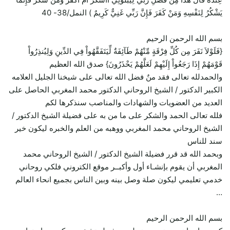
يَشْكُرُ لِنَفْسِهِ وَمَنْ كَفَرَ فَإِنَّ رَبِّي غَنِيٌّ كَرِيمٌ ) النمل/38- 40
بسم الله الرحمن الرحيم
{فَلَوْلاَ نَفَرَ مِن كُلِّ فِرْقَةٍ مِّنْهُمْ طَآئِفَةٌ لِّيَتَفَقَّهُواْ فِي الدِّينِ وَلِيُنذِرُواْ
قَوْمَهُمْ إِذَا رَجَعُواْ إِلَيْهِمْ لَعَلَّهُمْ يَحْذَرُونَ} صدق الله العظيم
والحمدلله تعالى فقد منٌ فضل الله تعالى على شيخنا الجليل العلامه
الكبير الدكتور / الشيخ الروحاني الدكتور محمد المغربي الحاصل على
العديد من العضويات والشهادات والمناصب سنذكرها لكم
فلله تعالى الحمد والشكر على ما من به على فضيلة الشيخ الدكتور /
الشيخ الروحاني محمد المغربي ووهبه من العلم والخبره ليكون خير
سند للناس
وبحمد الله قد قرر فضيلة الشيخ الدكتور / الشيخ الروحاني محمد
المغربي أن يقوم بإنشـاء أول وأكبــر موقع الكتروني فلكي روحاني
خدمي تعليمي ليكون صلة وصل بينه وبين الناس بجميع انحاء العالم
…
بسم الله الرحمن الرحيم