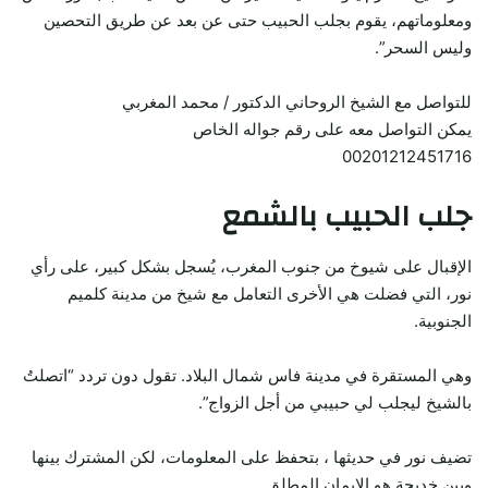
ومعلوماتهم، يقوم بجلب الحبيب حتى عن بعد عن طريق التحصين
وليس السحر”.
للتواصل مع الشيخ الروحاني الدكتور / محمد المغربي
يمكن التواصل معه على رقم جواله الخاص
00201212451716
جلب الحبيب بالشمع
الإقبال على شيوخ من جنوب المغرب، يُسجل بشكل كبير، على رأي
نور، التي فضلت هي الأخرى التعامل مع شيخ من مدينة كلميم
الجنوبية.
وهي المستقرة في مدينة فاس شمال البلاد. تقول دون تردد “اتصلتُ
بالشيخ ليجلب لي حبيبي من أجل الزواج”.
تضيف نور في حديثها ، بتحفظ على المعلومات، لكن المشترك بينها
وبين خديجة هو الإيمان المطلق.