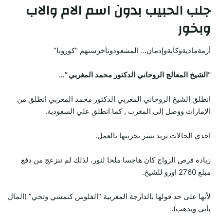
جلب الحبيب
بدون اسم الام والاب
وبخور
أزمةماديةوكآبةوإدمان… المشعوذونأخرستهم “كورونا”
“الشيخ المعالج الروحاني الدكتور محمد المغربي ”…
انطلق الشيخ الروحاني المغربي الدكتور محمد المغربي انطلق من
الإمارات ووصل إلى المغرب , كما انطلق علي السعودية.
احدي الحالات تريد نشر تجربتها بالعمل.
زيادة فرص الزواج كان هاجسا ملحا لنور، لذلك لم تنزعج من دفع
مبلغ 2760 اورو للشيخ.
لأنها على حد قولها بالدارجة المغربية “الفلوس كتمشي وتجي” (المال
يأتي ويذهب).