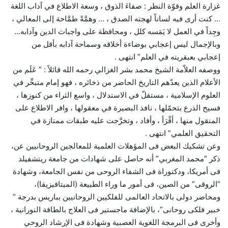
غزارة العلم وقوّة النظر : صفاءَ الذوق ، وسعة الاطلاع في آداب اللغة
… كنت أرى فيه لساناً لهجته الصدق ، … وهمَّةً طمَّاحة إلى المعالي ،
وجِداً في العمل لا يَمَسه كلل ، ومحافظة على واجبات الدين وآدابه…
وبالإجمال ليس إعجابي بوضاءة أخلاقه وسماحة آدابه بأقل من
إعجابي بعبقريته في العلم” انتهى .
ووصفه العلاّمة الشيخ محمد بشر الغزالي رحمه الله قائلاً : ” عَلَم من
الأعلام الذين يعدّهم التاريخ الحاضر من ذخائره ، فهو إمام متبحِّر في
العلوم الإسلامية ، مستقلّ في الاستدلال ، واسع الثراء من كنوزها ،
فسيح الذرع بتحمّلها ، نافذ البصيرة في معقولها ، وافر الاطلاع على
المنقول منها ، أقْرَأ ، وأفاد ، وتخرَّجت عليه طبقات ممتازة في
التحقيق العلمي” انتهى .
وعن تشكيك البعض فى المؤهلات العلمية للمعالجين الروحانيين عن،
ذكر “محمد المغربي” أنه حاصل على شهادات من جامعة ريتشفيلد
فى أمريكا، ودكتوراة فى الشفاء الروحى من نفس الجامعة، وشهادة
“الروقى” من الصين، فى أمور ما وراء الطبيعة (الميتافيزيقا)،
ومحاضر دولى بالاتحاد العالمى للفلكيين الروحانيين بباريس بدرجة “
خبير فلكى روحانى”، بالإضافة ماجستير فى العلاج بالطاقة النورانية ،
وأخرى فى البرمجة اللغوية العصبية وشهادة فى الإرشاد الروحي