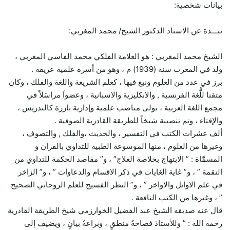
بيانات شخصية:
نبـــذة عن الاستاذ الدكتور الشيخ/ محمد المغربي:
الشيخ محمد المغربي : هو العلامة الفلكي محمد الفاسي المغربي ،
ولد في المغرب سنة (1939) م ، وهو من أسرة علمية عريقة .
برز في عدد من العلوم ونبغ فيها ، كعلم الشريعة واللغة والفلك ، وكان
متقنا للُّغة الفرنسية , والانكليزية والاسبانية ، وعضواَ مراسَلاً في
مجمع اللغة العربية ، تولى مناصب علمية وإدارية بارزة كالتدريس ،
والإفتاء ، وتم تنصيبة شيخاً للطريقة القادرية الصوفية .
ألف عشرات الكتب في التفسير ، والحديث ،والفلك , والتصوف ،
وغيرها من العلوم ، منها الموسوعة الطبية للتداوي بالقران و
المسمَّاة : ” الابتهاج بخلاصة العلاج” ، و” مقاصد الحكمة للتداوي من
النقمة ” ، و” غاية الغايات في ذكر الاقسام والدعاوات ” ، و” الزاخر
في علم الاوائل والاواخر ” ، و” النظر الفسيح للعلم الروحاني الصحيح
” ، وغيرها من الكتب النافعة .
قال عنه صديقه الشيخ عبد الفضيل الخوارزمي شيخ الطريقة القادرية
رحمه الله : ” وللأستاذ فصاحةُ منطقٍ ، وبراعةُ بيانٍ ، ويضيف إلى