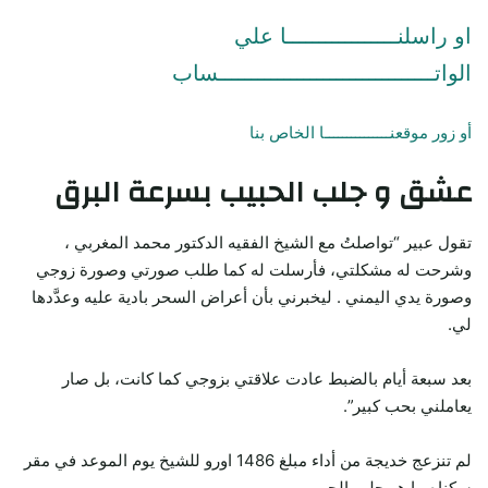
او راسلنـــــــــــــــــا علي
الواتـــــــــــــــــــــــــــــــــساب
أو زور موقعنـــــــــــــــا الخاص بنا
عشق و جلب الحبيب بسرعة البرق
تقول عبير “تواصلتُ مع الشيخ الفقيه الدكتور محمد المغربي ،
وشرحت له مشكلتي، فأرسلت له كما طلب صورتي وصورة زوجي
وصورة يدي اليمني . ليخبرني بأن أعراض السحر بادية عليه وعدَّدها
لي.
بعد سبعة أيام بالضبط عادت علاقتي بزوجي كما كانت، بل صار
يعاملني بحب كبير”.
لم تنزعج خديجة من أداء مبلغ 1486 اورو للشيخ يوم الموعد في مقر
سكناه.ما هو جلب الحبيب