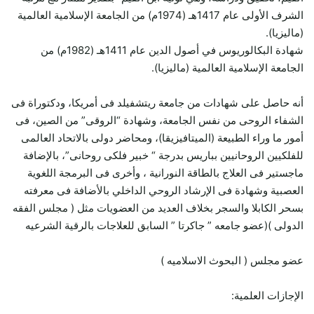
الشرف الأولى عام 1417هـ (1974م) من الجامعة الإسلامية العالمية
(ماليزيا).
شهادة البكالوريوس في أصول الدين عام 1411هـ (1982م) من
الجامعة الإسلامية العالمية (ماليزيا).
أنه حاصل على شهادات من جامعة ريتشفيلد فى أمريكا، ودكتوراة فى
الشفاء الروحى من نفس الجامعة، وشهادة “الروقى” من الصين، فى
أمور ما وراء الطبيعة (الميتافيزيقا)، ومحاضر دولى بالاتحاد العالمى
للفلكيين الروحانيين بباريس بدرجة “ خبير فلكى روحانى”، بالإضافة
ماجستير فى العلاج بالطاقة النورانية ، وأخرى فى البرمجة اللغوية
العصبية وشهادة فى الإرشاد الروحي الداخلي بالأضافة فى معرفته
بسحر الكابلا والسجر بخلاف العديد من العضويات مثل ( مجلس الفقه
الدولى )(عضو جامعه ” جاكرتا ” السابق للعلاجات بالرقية الشرعيه
عضو مجلس ( البحوث الاسلاميه )
الإجازات العلمية: