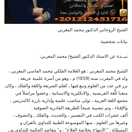
الشيخ الروحاني الدكتور محمد المغربي
بيانات شخصية:
نبـــذة عن الاستاذ الدكتور الشيخ/ محمد المغربي:
الشيخ محمد المغربي : هو العلامة الفلكي محمد الفاسي المغربي ،
ولد في المغرب سنة (1939) م ، وهو من أسرة علمية عريقة .
برز في عدد من العلوم ونبغ فيها ، كعلم الشريعة واللغة والفلك ، وكان
متقنا للُّغة الفرنسية , والانكليزية والاسبانية ، وعضواَ مراسَلاً في
مجمع اللغة العربية ، تولى مناصب علمية وإدارية بارزة كالتدريس ،
والإفتاء ، وتم تنصيبة شيخاً للطريقة القادرية الصوفية .
ألف عشرات الكتب في التفسير ، والحديث ،والفلك , والتصوف ،
وغيرها من العلوم ، منها الموسوعة الطبية للتداوي بالقران و
المسمَّاة : ” الابتهاج بخلاصة العلاج” ، و” مقاصد الحكمة للتداوي من