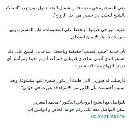
وهي المستقرة في مدينة فاس شمال البلاد. تقول دون تردد “اتصلتُ
بالشيخ ليجلب لي حبيبي من أجل الزواج”.
تضيف نور في حديثها ، بتحفظ على المعلومات، لكن المشترك بينها
وبين خديجة هو الإيمان المطلق.
بأن خدمة “جلب الحبيب” حقيقية وناجحة: “ساعدني الشيخ على فك
السحر الذي آذتني به إحدى قريباتي فلم أعد أدرس جيدا ولم أتلق أي
عرض للزواج منذ ثلاثة سنوات.
فأرسلت له صورتي التي طلبَ أن يكون شعري فيها مكشوفا، وبعد
أسبوع أحسست بأن الكثير من الأشياء قد تغيرت في حياتي”.
للتواصل مع الشيخ الروحاني الدكتور / محمد المغربي
يمكن التواصل معه على رقم جواله الخاص و الواتس اب
00201212451716