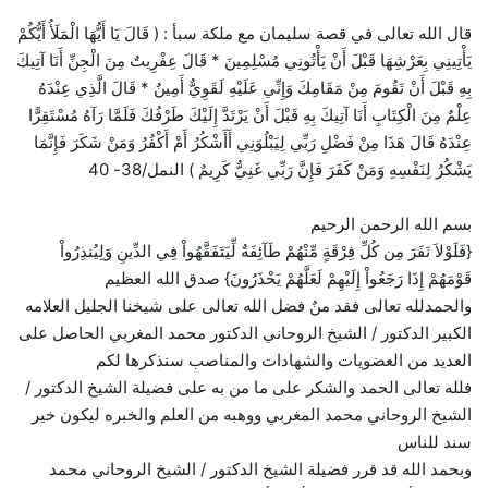
قال الله تعالى في قصة سليمان مع ملكة سبأ : ( قَالَ يَا أَيُّهَا الْمَلَأُ أَيُّكُمْ
يَأْتِينِي بِعَرْشِهَا قَبْلَ أَنْ يَأْتُونِي مُسْلِمِينَ * قَالَ عِفْرِيتٌ مِنَ الْجِنِّ أَنَا آتِيكَ
بِهِ قَبْلَ أَنْ تَقُومَ مِنْ مَقَامِكَ وَإِنِّي عَلَيْهِ لَقَوِيٌّ أَمِينٌ * قَالَ الَّذِي عِنْدَهُ
عِلْمٌ مِنَ الْكِتَابِ أَنَا آتِيكَ بِهِ قَبْلَ أَنْ يَرْتَدَّ إِلَيْكَ طَرْفُكَ فَلَمَّا رَآهُ مُسْتَقِرًّا
عِنْدَهُ قَالَ هَذَا مِنْ فَضْلِ رَبِّي لِيَبْلُوَنِي أَأَشْكُرُ أَمْ أَكْفُرُ وَمَنْ شَكَرَ فَإِنَّمَا
يَشْكُرُ لِنَفْسِهِ وَمَنْ كَفَرَ فَإِنَّ رَبِّي غَنِيٌّ كَرِيمٌ ) النمل/38- 40
بسم الله الرحمن الرحيم
{فَلَوْلاَ نَفَرَ مِن كُلِّ فِرْقَةٍ مِّنْهُمْ طَآئِفَةٌ لِّيَتَفَقَّهُواْ فِي الدِّينِ وَلِيُنذِرُواْ
قَوْمَهُمْ إِذَا رَجَعُواْ إِلَيْهِمْ لَعَلَّهُمْ يَحْذَرُونَ} صدق الله العظيم
والحمدلله تعالى فقد منٌ فضل الله تعالى على شيخنا الجليل العلامه
الكبير الدكتور / الشيخ الروحاني الدكتور محمد المغربي الحاصل على
العديد من العضويات والشهادات والمناصب سنذكرها لكم
فلله تعالى الحمد والشكر على ما من به على فضيلة الشيخ الدكتور /
الشيخ الروحاني محمد المغربي ووهبه من العلم والخبره ليكون خير
سند للناس
وبحمد الله قد قرر فضيلة الشيخ الدكتور / الشيخ الروحاني محمد