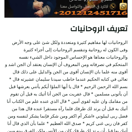
تعريف الروحانيات
الروحانيات لها مفاهيم كثيرة ومتعددة ولكل شئ على وجه الأرض
وفى الكون له روحانية وتنقسم الروحانيات إلى أجزاء كثيرة
والروحانيات معناها هو الإحساس الموجود داخل الشيء نفسه
المتحكم في تصرفاته ومن المعروف أن الإنسان يعتقد أن الجن اشد و
أقوى منه علما بان الإنسان أقوى من الجن والدليل على ذلك قال
تعالى في كتابه الحكيم عندما خاطب سيدنا سليمان عشيرته قال *
بسم الله الرحمن الرحيم * قال يا أيها الملؤا أيكم يأتني بعرشها قبل
أن يأتونى مسلمين * قال عفريت من الجن أنا أتيك به قبل أن تقوم
من مقامك وان عليه لقوى أمين * قال الذي عنده علم من الكتاب أنا
أتيك به قبل أن يرتد لك طرفك فلما رآه مستقرا عنده قال هذا من
فضل ربى ليبلوني ءاشكر أم اكفر ومن شكر فإنما يشكر لنفسه ومن
كفر فان ربى غنى كريم * صدق الله العظيم * علما بأن الذي قال أنا
أتيك بها قبل أن يرتد لك طرفك كان من الأنس ولكن الفرق بينه وبين