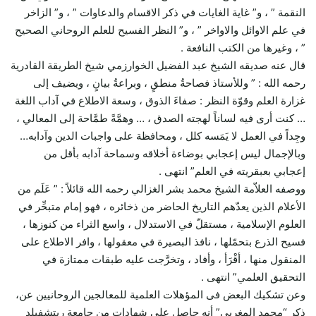
النقمة ” ، و” غاية الغايات في ذكر الاقسام والدعاوات ” ، و” الزاخر
في علم الاوائل والاواخر ” ، و” النظر الفسيح للعلم الروحاني الصحيح
” ، وغيرها من الكتب النافعة .
قال عنه صديقه الشيخ عبد الفضيل الخوارزمي شيخ الطريقة القادرية
رحمه الله : ” وللأستاذ فصاحةُ منطقٍ ، وبراعةُ بيانٍ ، ويضيف إلى
غزارة العلم وقوّة النظر : صفاءَ الذوق ، وسعة الاطلاع في آداب اللغة
… كنت أرى فيه لساناً لهجته الصدق ، … وهمَّةً طمَّاحة إلى المعالي ،
وجِداً في العمل لا يَمَسه كلل ، ومحافظة على واجبات الدين وآدابه…
وبالإجمال ليس إعجابي بوضاءة أخلاقه وسماحة آدابه بأقل من
إعجابي بعبقريته في العلم” انتهى .
ووصفه العلاّمة الشيخ محمد بشر الغزالي رحمه الله قائلاً : ” عَلَم من
الأعلام الذين يعدّهم التاريخ الحاضر من ذخائره ، فهو إمام متبحِّر في
العلوم الإسلامية ، مستقلّ في الاستدلال ، واسع الثراء من كنوزها ،
فسيح الذرع بتحمّلها ، نافذ البصيرة في معقولها ، وافر الاطلاع على
المنقول منها ، أقْرَأ ، وأفاد ، وتخرَّجت عليه طبقات ممتازة في
التحقيق العلمي” انتهى .
وعن تشكيك البعض فى المؤهلات العلمية للمعالجين الروحانيين عن،
ذكر “محمد المغربي” أنه حاصل على شهادات من جامعة ريتشفيلد