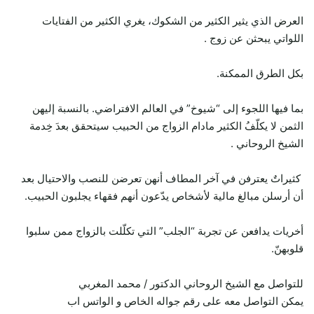
العرض الذي يثير الكثير من الشكوك، يغري الكثير من الفتايات
اللواتي يبحثن عن زوج .
بكل الطرق الممكنة.
بما فيها اللجوء إلى “شيوخ” في العالم الافتراضي. بالنسبة إليهن
الثمن لا يكلّفُ الكثير مادام الزواج من الحبيب سيتحقق بعدَ خِدمة
الشيخ الروحاني .
كثيراتٌ يعترفن في آخر المطاف أنهن تعرضن للنصب والاحتيال بعد
أن أرسلن مبالغ مالية لأشخاص يدّعون أنهم فقهاء يجلبون الحبيب.
أخريات يدافعن عن تجربة “الجلب” التي تكلّلت بالزواج ممن سلبوا
قلوبهنّ.
للتواصل مع الشيخ الروحاني الدكتور / محمد المغربي
يمكن التواصل معه على رقم جواله الخاص و الواتس اب