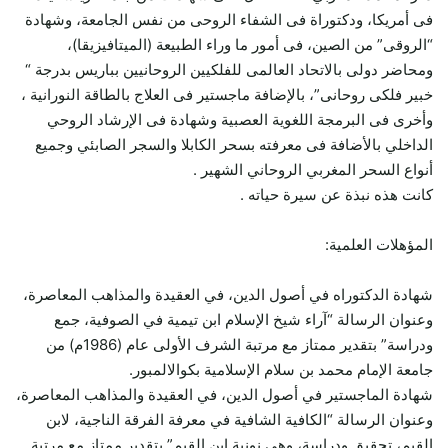
فى أمريكا، ودكتوراة فى الشفاء الروحى من نفس الجامعة، وشهادة
“الروقى” من الصين، فى أمور ما وراء الطبيعة (الميتافيزيقا)،
ومحاضر دولى بالاتحاد العالمى للفلكيين الروحانيين بباريس بدرجة “
خبير فلكى روحانى”، بالإضافة ماجستير فى العلاج بالطاقة النورانية ،
وأخرى فى البرمجة اللغوية العصبية وشهادة فى الإرشاد الروحي
الداخلي بالأضافة فى معرفته بسحر الكابلا والسجر الصابئي وجميع
أنواع السحر المغربي الروحاني الشهير .
كانت هذه نبذة عن سيرة حياته .
المؤهلات العلمية:
شهادة الدكتوراه في أصول الدين، في العقيدة والمذاهب المعاصرة،
وعنوان الرسالة “آراء شيخ الإسلام ابن تيمية في الصوفية، جمع
ودراسة” بتقدير ممتاز مع مرتبة الشرف الأولى عام (1986م) من
جامعة الإمام محمد بن سلام الإسلامية بكوالالمبور.
شهادة الماجستير في أصول الدين، في العقيدة والمذاهب المعاصرة،
وعنوان الرسالة “الكافية الشافية في معرفة الفرقة الناجية، لابن
القيم، تحقيق ودراسة، وهي نونية ابن القيم” بتقدير ممتاز مع مرتبة