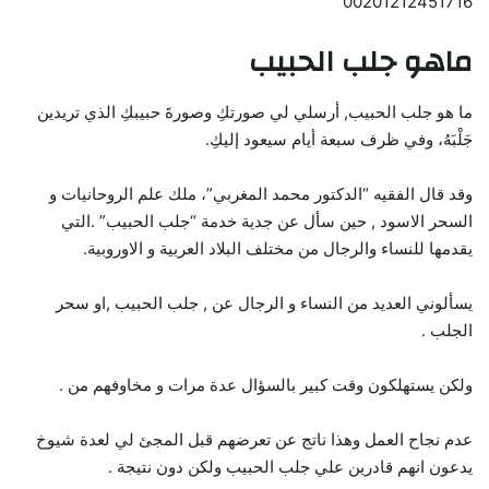
00201212451716
ماهو جلب الحبيب
ما هو جلب الحبيب, أرسلي لي صورتكِ وصورةَ حبيبكِ الذي تريدين
جَلْبَهُ، وفي ظرف سبعة أيام سيعود إليكِ.
وقد قال الفقيه “الدكتور محمد المغربي”، ملك علم الروحانيات و
السحر الاسود , حين سأل عن جدية خدمة “جلب الحبيب” .التي
يقدمها للنساء والرجال من مختلف البلاد العربية و الاوروبية.
يسألوني العديد من النساء و الرجال عن , جلب الحبيب ,او سحر
الجلب .
ولكن يستهلكون وقت كبير بالسؤال عدة مرات و مخاوفهم من .
عدم نجاح العمل وهذا ناتج عن تعرضهم قبل المجئ لي لعدة شيوخ
يدعون انهم قادرين علي جلب الحبيب ولكن دون نتيجة .