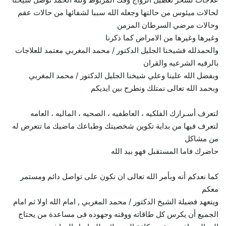
لحالات ميئوس من حالتها وجعله الله سببا لشفائها من حالات عقم
وحالات مرضي السرطان المزمن
وغيرها وغيرها من الامراض كما ذكرنا
والحمدلله فشيخنا الجليل الدكتور / محمد المغربي معتمد للعلاجات
بالرقيه الشرعيه والقران
وبفضل الله علينا وعلي شيخنا الجليل الدكتور / محمد المغربي
وبحمد الله تعالى نمتلك ونطرح بين ايديكم
لتعرف أسـرارك الفلكيه ، العاطفيه ، الصحيه ، الماليه ، العامه
لتعرف فيها من بداية تكوين شخصيتك وطباعك ماضيك ما تتعرض له
من مشاكل
حاضرك فاما المستقبل فهو بيد الله
كما نعدكم أنه وبأمر الله تعالى ان نكون على تواصل دائم ومستمر
معكم
ويتعهد فضيلة الشيخ الدكتور / محمد المغربي , امام الله اولا ثم امام
الجميع أن يكرس كل طاقاته ووقته وجهوده فى مساعدة من يحتاج