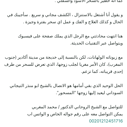
كما انه خطير بالسحر الاسود والسفلي .
و يقول أنا أشتغل بالاستنزال ، الكشف مجاني و سريع . سأجيبك في
الحال و كذلك العلاج و الفك و عمل اي سحر بفترة وجيزة .
هنا انتهت محادثتي مع الرجل الذي يملك صفحة على فيسبوك
ويتواصل عبر التقنيات الحديثة.
مع زبوناته الولهانات، لكن بالنسبة إلى خديجة من مدينة أكادير (جنوب
المغرب)، كان الأمر مغريا لجلب زوجها، الذي تعرض للسحر من طرف
إحدى قريباته، كما تزعم.
الحل الوحيد الذي بقي أمامها هو الاتصال بالشيخ ابو منذر التيجاني
السوداني ليعيد إليها زوجها “المسحور”.
للتواصل مع الشيخ الروحاني الدكتور / محمد المغربي
يمكن التواصل معه على رقم جواله الخاص و الواتس اب
00201212451716