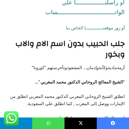
او راسلنـــــــــــــــــا علي
الواتـــــــــــــــــــــــــــــــــساب
أو زور موقعنـــــــــــــــا الخاص بنا
جلب الحبيب
بدون اسم الام والاب
وبخور
أزمةماديةوكآبةوإدمان… المشعوذونأخرستهم “كورونا”
“الشيخ المعالج الروحاني الدكتور محمد المغربي ”…
انطلق الشيخ الروحاني المغربي الدكتور محمد المغربي انطلق من
الإمارات ووصل إلى المغرب , كما انطلق علي السعودية.
احدي الحالات تريد نشر تجربتها بالعمل.