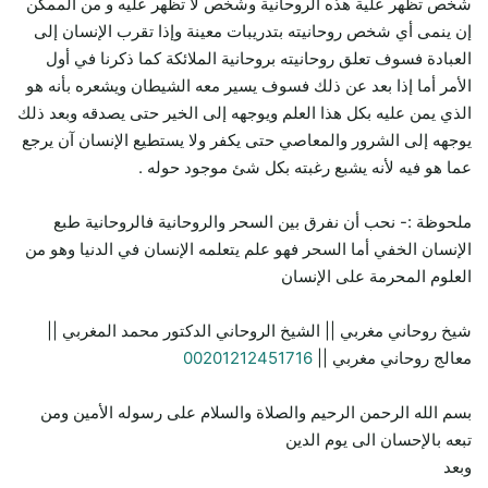
شخص تظهر علية هذه الروحانية وشخص لا تظهر عليه و من الممكن
إن ينمى أي شخص روحانيته بتدريبات معينة وإذا تقرب الإنسان إلى
العبادة فسوف تعلق روحانيته بروحانية الملائكة كما ذكرنا في أول
الأمر أما إذا بعد عن ذلك فسوف يسير معه الشيطان ويشعره بأنه هو
الذي يمن عليه بكل هذا العلم ويوجهه إلى الخير حتى يصدقه وبعد ذلك
يوجهه إلى الشرور والمعاصي حتى يكفر ولا يستطيع الإنسان آن يرجع
عما هو فيه لأنه يشبع رغبته بكل شئ موجود حوله .
ملحوظة :- نحب أن نفرق بين السحر والروحانية فالروحانية طبع
الإنسان الخفي أما السحر فهو علم يتعلمه الإنسان في الدنيا وهو من
العلوم المحرمة على الإنسان
شيخ روحاني مغربي || الشيخ الروحاني الدكتور محمد المغربي ||
معالج روحاني مغربي ||
00201212451716
بسم الله الرحمن الرحيم والصلاة والسلام على رسوله الأمين ومن
تبعه بالإحسان الى يوم الدين
وبعد