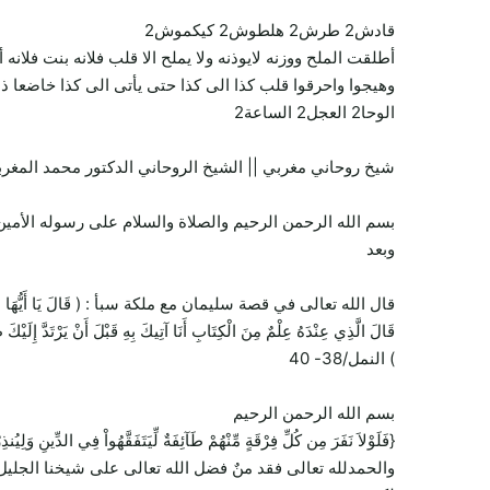
قادش2 طرش2 هلطوش2 كيكموش2
أطلقت الملح ووزنه لايوذنه ولا يملح الا قلب فلانه بنت فلانه
وهيجوا واحرقوا قلب كذا الى كذا حتى يأتى الى كذا خاضعا ذلي
الوحا2 العجل2 الساعة2
شيخ روحاني مغربي || الشيخ الروحاني الدكتور محمد المغرب
بسم الله الرحمن الرحيم والصلاة والسلام على رسوله الأمين 
وبعد
قال الله تعالى في قصة سليمان مع ملكة سبأ : ( قَالَ يَا أَيُّهَا الْمَلَأُ أَيُّكُمْ 
قَالَ الَّذِي عِنْدَهُ عِلْمٌ مِنَ الْكِتَابِ أَنَا آتِيكَ بِهِ قَبْلَ أَنْ يَرْتَدَّ إِلَيْكَ
) النمل/38- 40
بسم الله الرحمن الرحيم
{فَلَوْلاَ نَفَرَ مِن كُلِّ فِرْقَةٍ مِّنْهُمْ طَآئِفَةٌ لِّيَتَفَقَّهُواْ فِي الدِّينِ وَل
والحمدلله تعالى فقد منٌ فضل الله تعالى على شيخنا الجليل