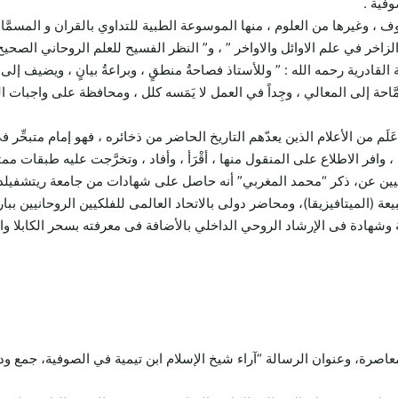
وفية .
 وغيرها من العلوم ، منها الموسوعة الطبية للتداوي بالقران و المسمَّاة :
الزاخر في علم الاوائل والاواخر ” ، و” النظر الفسيح للعلم الروحاني الصحيح
درية رحمه الله : ” وللأستاذ فصاحةُ منطقٍ ، وبراعةُ بيانٍ ، ويضيف إلى غ
َّاحة إلى المعالي ، وجِداً في العمل لا يَمَسه كلل ، ومحافظة على واجبات
َلَم من الأعلام الذين يعدّهم التاريخ الحاضر من ذخائره ، فهو إمام متبحِّر 
 وافر الاطلاع على المنقول منها ، أقْرَأ ، وأفاد ، وتخرَّجت عليه طبقات مم
يين عن، ذكر “محمد المغربي” أنه حاصل على شهادات من جامعة ريتشفيلد
عة (الميتافيزيقا)، ومحاضر دولى بالاتحاد العالمى للفلكيين الروحانيين ب
بية وشهادة فى الإرشاد الروحي الداخلي بالأضافة فى معرفته بسحر الكابلا 