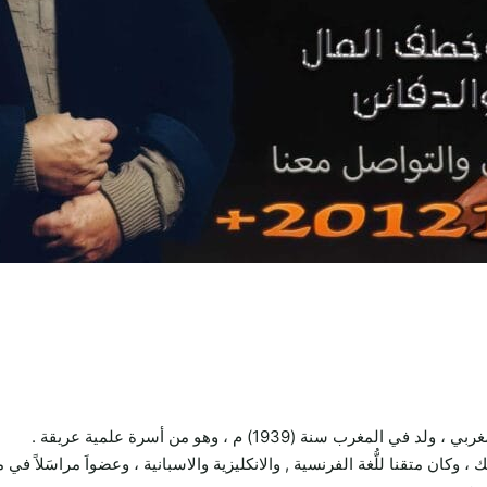
ة (1939) م ، وهو من أسرة علمية عريقة .
، وكان متقنا للُّغة الفرنسية , والانكليزية والاسبانية ، وعضواَ مراسَلاً في