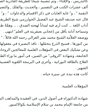
كالتدريس ، والإفتاء ، وتم تنصيبة شيخاً للطريقة القادرية الص
ألف عشرات الكتب في التفسير ، والحديث ،والفلك , والتصوف ،
النقمة ” ، و” غاية الغايات في ذكر الاقسام والدعاوات ” ، و” 
قال عنه صديقه الشيخ عبد الفضيل الخوارزمي شيخ الطريقة القا
آداب اللغة … كنت أرى فيه لساناً لهجته الصدق ، … وهمَّةً طم
وسماحة آدابه بأقل من إعجابي بعبقريته في العلم” انتهى .
ووصفه العلاّمة الشيخ محمد بشر الغزالي رحمه الله قائلاً : ” ع
من كنوزها ، فسيح الذرع بتحمّلها ، نافذ البصيرة في معقولها ،
وعن تشكيك البعض فى المؤهلات العلمية للمعالجين الروحان
الجامعة، وشهادة “الروقى” من الصين، فى أمور ما وراء الطبي
العلاج بالطاقة النورانية ، وأخرى فى البرمجة اللغوية العص
الشهير .
كانت هذه نبذة عن سيرة حياته .
المؤهلات العلمية:
من جامعة الإمام محمد بن سلام الإسلامية بكوالالمبور.