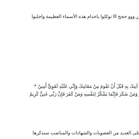
 ووو ححح ااا توكلوا ياخدام هذه الأسماء العظيمة واجلبوا
بِهِ قَبْلَ أَنْ تَقُومَ مِنْ مَقَامِكَ وَإِنِّي عَلَيْهِ لَقَوِيٌّ أَمِينٌ *
ُ وَمَنْ شَكَرَ فَإِنَّمَا يَشْكُرُ لِنَفْسِهِ وَمَنْ كَفَرَ فَإِنَّ رَبِّي غَنِيٌّ كَرِيمٌ
ل على العديد من العضويات والشهادات والمناصب سنذكرها