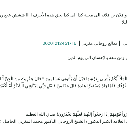
 أو فلان بن فلانه الى محبة كذا الى كذا بحق هذه الأحرف ااااا ششش ععع ررر
لا
ي || معالج روحاني مغربي ||
00201212451716
ومن تبعه بالإحسان الى يوم الدين
يَأْتِينِي بِعَرْشِهَا قَبْلَ أَنْ يَأْتُونِي مُسْلِمِينَ * قَالَ عِفْرِيتٌ مِنَ الْجِنِّ أَنَا آتِيكَ 
 طَرْفُكَ فَلَمَّا رَآهُ مُسْتَقِرًّا عِنْدَهُ قَالَ هَذَا مِنْ فَضْلِ رَبِّي لِيَبْلُوَنِي أَأَشْكُرُ أَمْ أَكْفُر
ِيُنذِرُواْ قَوْمَهُمْ إِذَا رَجَعُواْ إِلَيْهِمْ لَعَلَّهُمْ يَحْذَرُونَ} صدق الله العظيم
 العلامه الكبير الدكتور / الشيخ الروحاني الدكتور محمد المغربي الحاص