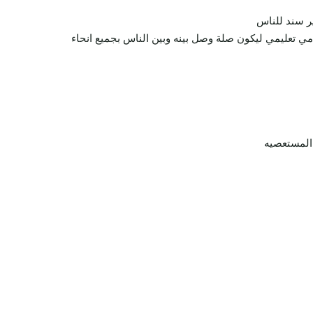
ير سند للناس
دمي تعليمي ليكون صلة وصل بينه وبين الناس بجميع انحاء
المستعصيه