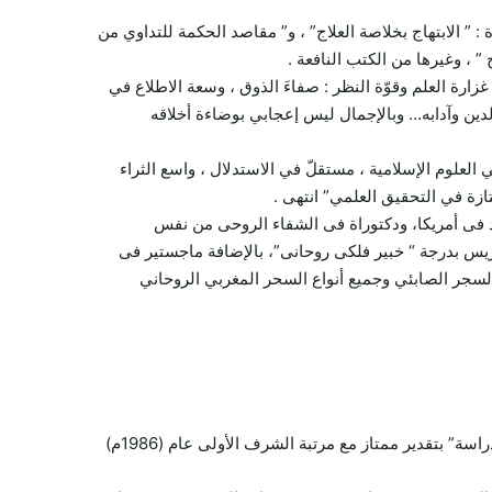
 ” الابتهاج بخلاصة العلاج” ، و” مقاصد الحكمة للتداوي من
 ” ، وغيرها من الكتب النافعة .
زارة العلم وقوّة النظر : صفاءَ الذوق ، وسعة الاطلاع في
 الدين وآدابه… وبالإجمال ليس إعجابي بوضاءة أخلاقه
في العلوم الإسلامية ، مستقلّ في الاستدلال ، واسع الثراء
تازة في التحقيق العلمي” انتهى .
 فى أمريكا، ودكتوراة فى الشفاء الروحى من نفس
باريس بدرجة “ خبير فلكى روحانى”، بالإضافة ماجستير فى
والسجر الصابئي وجميع أنواع السحر المغربي الروحاني
شهادة الدكتوراه في أصول الدين، في العقيدة والمذاهب المعاصرة، وعنوان الرسالة “آراء شيخ الإسلام ابن تيمية في الصوفية، جمع ودراسة” بتقدير ممتاز مع مرتبة الشرف الأولى عام (1986م)