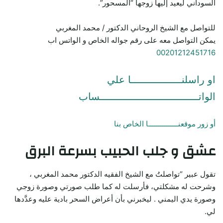
السوداني ليعيد إليها زوجها “المسحور”.
للتواصل مع الشيخ الروحاني الدكتور / محمد المغربي
يمكن التواصل معه على رقم جواله الخاص و الواتس اب
00201212451716
او راسلنـــــــــــــــــا علي
الواتـــــــــــــــــــــــــــــــــساب
أو زور موقعنـــــــــــــــا الخاص بنا
عشق و جلب الحبيب بسرعة البرق
تقول عبير “تواصلتُ مع الشيخ الفقيه الدكتور محمد المغربي ،
وشرحت له مشكلتي، فأرسلت له كما طلب صورتي وصورة زوجي
وصورة يدي اليمني . ليخبرني بأن أعراض السحر بادية عليه وعدَّدها
لي.