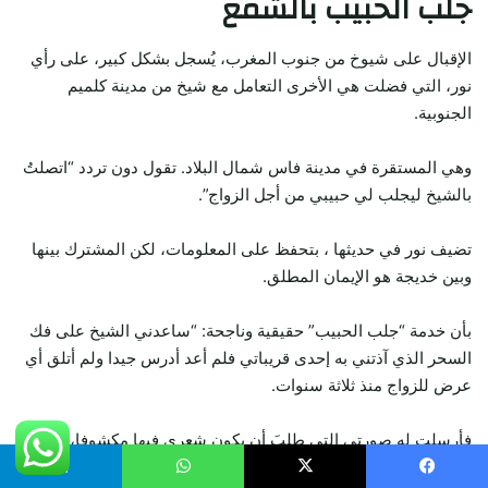
جلب الحبيب بالشمع
الإقبال على شيوخ من جنوب المغرب، يُسجل بشكل كبير، على رأي
نور، التي فضلت هي الأخرى التعامل مع شيخ من مدينة كلميم
الجنوبية.
وهي المستقرة في مدينة فاس شمال البلاد. تقول دون تردد “اتصلتُ
بالشيخ ليجلب لي حبيبي من أجل الزواج”.
تضيف نور في حديثها ، بتحفظ على المعلومات، لكن المشترك بينها
وبين خديجة هو الإيمان المطلق.
بأن خدمة “جلب الحبيب” حقيقية وناجحة: “ساعدني الشيخ على فك
السحر الذي آذتني به إحدى قريباتي فلم أعد أدرس جيدا ولم أتلق أي
عرض للزواج منذ ثلاثة سنوات.
فأرسلت له صورتي التي طلبَ أن يكون شعري فيها مكشوفا، وبعد
أسبوع أحسست بأن الكثير من الأشياء قد تغيرت في حياتي”.