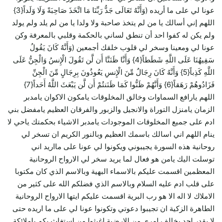
عونا لي على ما أريده (وَأَنَّهُ تَعَالَى جَدُّ رَبِّنَا مَا اتَّخَذَ صَاحِبَةً وَلَا وَلَداً{3}
اللهم إني أسالك يا من لم يتخذ صاحبة ولا ولدا يا من لم يلد ولم يولد
ولم يكن له كفوا احد أن تنطق لساني بالحكمة وقلبي بالمعرفة وكن
عونا لي ومعينا وسخر لي قلوب خلقك أجمعين (وَأَنَّهُ كَانَ يَقُولُ
سَفِيهُنَا عَلَى اللَّهِ شَطَطاً{4} وَأَنَّا ظَنَنَّا أَن لَّن تَقُولَ الْإِنسُ وَالْجِنُّ عَلَى
اللَّهِ كَذِباً{5} وَأَنَّهُ كَانَ رِجَالٌ مِّنَ الْإِنسِ يَعُوذُونَ بِرِجَالٍ مِّنَ الْجِنِّ
فَزَادُوهُمْ رَهَقاً{6} وَأَنَّهُمْ ظَنُّوا كَمَا ظَنَنتُمْ أَن لَّن يَبْعَثَ اللَّهُ أَحَداً{7}
اللهم يارافع السماوات وخالق المخلوقات يامكون الاكوان يامدبر
الزمان يامنزل التوراة والانجيل والزبور والفرقان العظيم يامفضل بني
ادم على جميع المخلوقات الموجودات يامدبر الاشياء بحكمتك ياحي لا
ينام اللهم اني اسالك باسمك العظيم وبالنور الكريم ان تسخر لي
روحانية هذه السورة يجيبوني ويكونوا لي عونا على مااريد اني
توسلت اليك يامن هو فعال لما يريد سخر لي الارواح الروحانية
المعظمين اقسمت عليكم بالاسماء البهية وبالاسم الذي كان مكتوبا
على قلب ادم عليه السلام وبالاسم الذي فضلكم الله على كثير من
الاملاك لا اله الا هو رب البرية اقسمت عليكم ايتها الارواح الروحانية
الطاهرة الزكية ان تجيبوا دعوتي وتكونوا عونا لي على ما اريده حتى
لا يقدر احد يخالف امري من الارضية اغيثوا من استغاث بكم ياملائكة