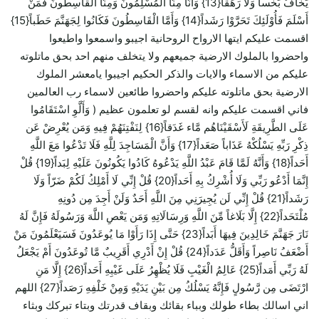
يَخَافُ بَخْساً وَلَا رَهَقاً{13} وَأَنَّا مِنَّا الْمُسْلِمُونَ وَمِنَّا الْقَاسِطُونَ فَمَنْ
أَسْلَمَ فَأُوْلَئِكَ تَحَرَّوْا رَشَداً{14} وَأَمَّا الْقَاسِطُونَ فَكَانُوا لِجَهَنَّمَ حَطَباً{15}
اقسمت عليكم ايتها الارواح الروحانية اجيبو واسمعوا واطيعوا
واحضروا بالملوك الارضية جميعهم ولا يتخلف منهم احد بحق ماتلوته
عليكم من الاسماء والايات والذكر الحكيم اجيبوا يامعشر الملوك
الارضية بحق ماتلوته عليكم واحضروا طائعين لاسماء رب العالمين
فاني اقسمت عليكم وانه لقسم لو تعلمون عظيم ( وَأَلَّوِ اسْتَقَامُوا
عَلَى الطَّرِيقَةِ لَأَسْقَيْنَاهُم مَّاء غَدَقاً{16} لِنَفْتِنَهُمْ فِيهِ وَمَن يُعْرِضْ عَن
ذِكْرِ رَبِّهِ يَسْلُكْهُ عَذَاباً صَعَداً{17} وَأَنَّ الْمَسَاجِدَ لِلَّهِ فَلَا تَدْعُوا مَعَ اللَّهِ
أَحَداً{18} وَأَنَّهُ لَمَّا قَامَ عَبْدُ اللَّهِ يَدْعُوهُ كَادُوا يَكُونُونَ عَلَيْهِ لِبَداً{19} قُلْ
إِنَّمَا أَدْعُو رَبِّي وَلَا أُشْرِكُ بِهِ أَحَداً{20} قُلْ إِنِّي لَا أَمْلِكُ لَكُمْ ضَرّاً وَلَا
رَشَداً{21} قُلْ إِنِّي لَن يُجِيرَنِي مِنَ اللَّهِ أَحَدٌ وَلَنْ أَجِدَ مِن دُونِهِ
مُلْتَحَداً{22} إِلَّا بَلَاغاً مِّنَ اللَّهِ وَرِسَالَاتِهِ وَمَن يَعْصِ اللَّهَ وَرَسُولَهُ فَإِنَّ لَهُ
نَارَ جَهَنَّمَ خَالِدِينَ فِيهَا أَبَداً{23} حَتَّى إِذَا رَأَوْا مَا يُوعَدُونَ فَسَيَعْلَمُونَ مَنْ
أَضْعَفُ نَاصِراً وَأَقَلُّ عَدَداً{24} قُلْ إِنْ أَدْرِي أَقَرِيبٌ مَّا تُوعَدُونَ أَمْ يَجْعَلُ
لَهُ رَبِّي أَمَداً{25} عَالِمُ الْغَيْبِ فَلَا يُظْهِرُ عَلَى غَيْبِهِ أَحَداً{26} إِلَّا مَنِ
ارْتَضَى مِن رَّسُولٍ فَإِنَّهُ يَسْلُكُ مِن بَيْنِ يَدَيْهِ وَمِنْ خَلْفِهِ رَصَداً{27} اللهم
اني اسالك بطاء طولك وبباء بقائك وبقاف قدرتك وبتاء تبركك وبثاء