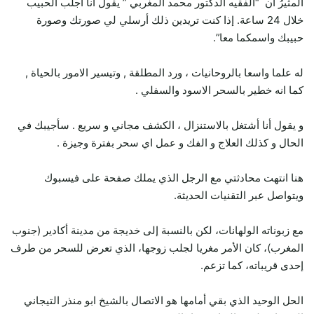
المثيرُ أن “الفقيه الدكتور محمد المغربي ” يقول أنا أجلب الحبيب
خلال 24 ساعة. إذا كنت تريدين ذلك أرسلي لي صورتك وصورة
حبيبك واسمكما معا”.
له علما واسعا بالروحانيات ، ورد المطلقة , وتيسير الامور بالحياة ,
كما انه خطير بالسحر الاسود والسفلي .
و يقول أنا أشتغل بالاستنزال ، الكشف مجاني و سريع . سأجيبك في
الحال و كذلك العلاج و الفك و عمل اي سحر بفترة وجيزة .
هنا انتهت محادثتي مع الرجل الذي يملك صفحة على فيسبوك
ويتواصل عبر التقنيات الحديثة.
مع زبوناته الولهانات، لكن بالنسبة إلى خديجة من مدينة أكادير (جنوب
المغرب)، كان الأمر مغريا لجلب زوجها، الذي تعرض للسحر من طرف
إحدى قريباته، كما تزعم.
الحل الوحيد الذي بقي أمامها هو الاتصال بالشيخ ابو منذر التيجاني