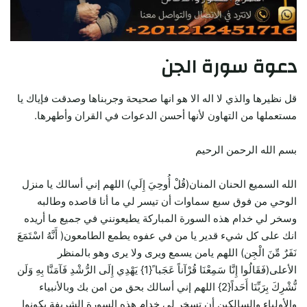
دعوة سورة الجن
قل نظيرها والذي لا اله الا هو انها صحيحة وجربناها وصدقت فإياك يا
مستعملها من التهاون لأنها أحسن الدعوات في القران وأطهرها.
بسم الله الرحمن الرحيم
الله السميع الحنان المنان(قُلْ أُوحِيَ إِلَي) اللهم إني أسالك يا منزل
الوحي من فوق سبع سماوات أن تيسر لي ما أنا قاصده وطالبه
وسخر لي خدام هذه السورة المباركة يطيعونني في جميع ما أريده
انك على كل شيء قدير يا من في عفوه يطمع الطامعون( أَنَّهُ اسْتَمَعَ
نَفَرٌ مِّنَ الْجِن) اللهم يامن يسمع ويرى ولا يرى وهو بالمنظر
الأعلى(فَقَالُوا إِنَّا سَمِعْنَا قُرْآناً عَجَبا ً{1} يَهْدِي إِلَى الرُّشْدِ فَآمَنَّا بِهِ وَلَن
نُّشْرِكَ بِرَبِّنَا أَحَداً{2} اللهم إني أسالك بحق من امن بك وبالأنبياء
والأولياء والسالكين أن تسخر لي خدام هذه السورة الشريفة يكونوا