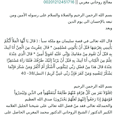
معالج روحاني مغربي ||
00201212451716
بسم الله الرحمن الرحيم والصلاة والسلام على رسوله الأمين ومن
تبعه بالإحسان الى يوم الدين
وبعد
قال الله تعالى في قصة سليمان مع ملكة سبأ : ( قَالَ يَا أَيُّهَا الْمَلَأُ أَيُّكُمْ
يَأْتِينِي بِعَرْشِهَا قَبْلَ أَنْ يَأْتُونِي مُسْلِمِينَ * قَالَ عِفْرِيتٌ مِنَ الْجِنِّ أَنَا آتِيكَ
بِهِ قَبْلَ أَنْ تَقُومَ مِنْ مَقَامِكَ وَإِنِّي عَلَيْهِ لَقَوِيٌّ أَمِينٌ * قَالَ الَّذِي عِنْدَهُ
عِلْمٌ مِنَ الْكِتَابِ أَنَا آتِيكَ بِهِ قَبْلَ أَنْ يَرْتَدَّ إِلَيْكَ طَرْفُكَ فَلَمَّا رَآهُ مُسْتَقِرًّا
عِنْدَهُ قَالَ هَذَا مِنْ فَضْلِ رَبِّي لِيَبْلُوَنِي أَأَشْكُرُ أَمْ أَكْفُرُ وَمَنْ شَكَرَ فَإِنَّمَا
يَشْكُرُ لِنَفْسِهِ وَمَنْ كَفَرَ فَإِنَّ رَبِّي غَنِيٌّ كَرِيمٌ ) النمل/38- 40
بسم الله الرحمن الرحيم
{فَلَوْلاَ نَفَرَ مِن كُلِّ فِرْقَةٍ مِّنْهُمْ طَآئِفَةٌ لِّيَتَفَقَّهُواْ فِي الدِّينِ وَلِيُنذِرُواْ
قَوْمَهُمْ إِذَا رَجَعُواْ إِلَيْهِمْ لَعَلَّهُمْ يَحْذَرُونَ} صدق الله العظيم
والحمدلله تعالى فقد منٌ فضل الله تعالى على شيخنا الجليل العلامه
الكبير الدكتور / الشيخ الروحاني الدكتور محمد المغربي الحاصل على