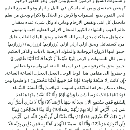
والسموات السبع والارضين السبع ومن فيهن وهو الغفور الرحيم
كهيعص حمعسق وبمن له ماسكن في الليل والنهار وهو السميع العليم
الحي القيوم بديع السموات والارض ذو الجلال والاكرام وبحق من يعلم
ماتحمل كل انثى وتفيض الارحام وماتزداد وكل شيء عنده بمقدار
عالم الغيب والشهادة الكبير المتعال الازلي العظيم اجب ياميمون
انت واهل مملكتك بحق اسم الله الاعظم وبحق الملك الغالب عليك
امره كسفيائيل وبحق ازلي ازلي ازلي (رزرازيم) (رزرازيم) (رزرازيم)
اجيبوا ايتها الارواح الروحانية والملوك الارضية بالايات والذكر الحكيم
وبمن قال للسموات والارض اِئْتِيَا طَوْعاً أَوْ كَرْهاً قَالَتَا أَتَيْنَا طَائِعِينَ{}
اجيبوا بحق ماتعرفونه من قدر اسماء الله تعالى واسمعوا خطابي
واحضروا الى مقامي هذا الوحا الوحا.. العجل العجل.. الساعة الساعة.
{إِن كَانَتْ إلا صَيْحَةً وَاحِدَةً فَإِذَا هُمْ جَمِيعٌ لَّدَيْنَا مُحْضَرُونَ } واطيعوا ومن
يتخلف منكم تحرقه الملائكة بالشهب الثواقب( وَأَنَّا لَمَسْنَا السَّمَاء
فَوَجَدْنَاهَا مُلِئَتْ حَرَساً شَدِيداً وَشُهُباً{8} وَأَنَّا كُنَّا نَقْعُدُ مِنْهَا مَقَاعِدَ
لِلسَّمْعِ فَمَن يَسْتَمِعِ الْآنَ يَجِدْ لَهُ شِهَاباً رَّصَداً{9} وَأَنَّا لَا نَدْرِي أَشَرٌّ أُرِيدَ
بِمَن فِي الْأَرْضِ أَمْ أَرَادَ بِهِمْ رَبُّهُمْ رَشَداً{10} وَأَنَّا مِنَّا الصَّالِحُونَ وَمِنَّا
دُونَ ذَلِكَ كُنَّا طَرَائِقَ قِدَداً{11} وَأَنَّا ظَنَنَّا أَن لَّن نُّعجِزَ اللَّهَ فِي الْأَرْضِ
وَلَن نُّعْجِزَهُ هَرَباً{12} وَأَنَّا لَمَّا سَمِعْنَا الْهُدَى آمَنَّا بِهِ فَمَن يُؤْمِن بِرَبِّهِ فَلَا