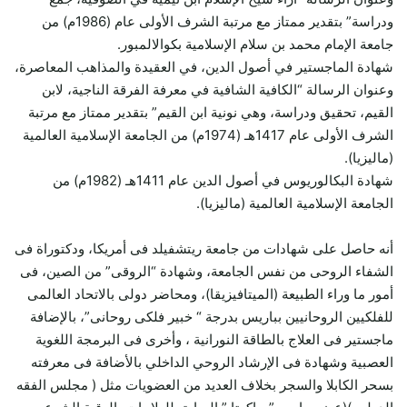
ودراسة” بتقدير ممتاز مع مرتبة الشرف الأولى عام (1986م) من
جامعة الإمام محمد بن سلام الإسلامية بكوالالمبور.
شهادة الماجستير في أصول الدين، في العقيدة والمذاهب المعاصرة،
وعنوان الرسالة “الكافية الشافية في معرفة الفرقة الناجية، لابن
القيم، تحقيق ودراسة، وهي نونية ابن القيم” بتقدير ممتاز مع مرتبة
الشرف الأولى عام 1417هـ (1974م) من الجامعة الإسلامية العالمية
(ماليزيا).
شهادة البكالوريوس في أصول الدين عام 1411هـ (1982م) من
الجامعة الإسلامية العالمية (ماليزيا).
أنه حاصل على شهادات من جامعة ريتشفيلد فى أمريكا، ودكتوراة فى
الشفاء الروحى من نفس الجامعة، وشهادة “الروقى” من الصين، فى
أمور ما وراء الطبيعة (الميتافيزيقا)، ومحاضر دولى بالاتحاد العالمى
للفلكيين الروحانيين بباريس بدرجة “ خبير فلكى روحانى”، بالإضافة
ماجستير فى العلاج بالطاقة النورانية ، وأخرى فى البرمجة اللغوية
العصبية وشهادة فى الإرشاد الروحي الداخلي بالأضافة فى معرفته
بسحر الكابلا والسجر بخلاف العديد من العضويات مثل ( مجلس الفقه