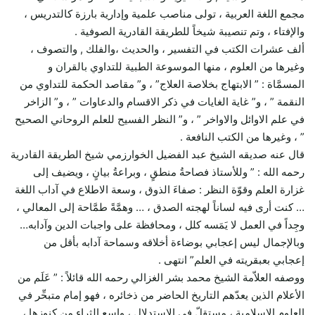
مجمع اللغة العربية ، تولى مناصب علمية وإدارية بارزة كالتدريس ،
والإفتاء ، وتم تنصيبة شيخاً للطريقة القادرية الصوفية .
ألف عشرات الكتب في التفسير ، والحديث ،والفلك , والتصوف ،
وغيرها من العلوم ، منها الموسوعة الطبية للتداوي بالقران و
المسمَّاة : ” الابتهاج بخلاصة العلاج” ، و” مقاصد الحكمة للتداوي من
النقمة ” ، و” غاية الغايات في ذكر الاقسام والدعاوات ” ، و” الزاخر
في علم الاوائل والاواخر ” ، و” النظر الفسيح للعلم الروحاني الصحيح
” ، وغيرها من الكتب النافعة .
قال عنه صديقه الشيخ عبد الفضيل الخوارزمي شيخ الطريقة القادرية
رحمه الله : ” وللأستاذ فصاحةُ منطقٍ ، وبراعةُ بيانٍ ، ويضيف إلى
غزارة العلم وقوّة النظر : صفاءَ الذوق ، وسعة الاطلاع في آداب اللغة
… كنت أرى فيه لساناً لهجته الصدق ، … وهمَّةً طمَّاحة إلى المعالي ،
وجِداً في العمل لا يَمَسه كلل ، ومحافظة على واجبات الدين وآدابه…
وبالإجمال ليس إعجابي بوضاءة أخلاقه وسماحة آدابه بأقل من
إعجابي بعبقريته في العلم” انتهى .
ووصفه العلاّمة الشيخ محمد بشر الغزالي رحمه الله قائلاً : ” عَلَم من
الأعلام الذين يعدّهم التاريخ الحاضر من ذخائره ، فهو إمام متبحِّر في
العلوم الإسلامية ، مستقلّ في الاستدلال ، واسع الثراء من كنوزها ،