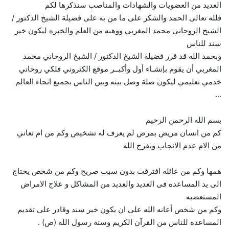
العديد من العضويات والشهادات والمناصب سنذكرها لكم
فلله تعالى الحمد والشكر على ما من به على فضيلة الشيخ الدكتور /
الشيخ الروحاني محمد المغربي ووهبه من العلم والخبره ليكون خير
سند للناس
وبحمد الله قد قرر فضيلة الشيخ الدكتور / الشيخ الروحاني محمد
المغربي أن يقوم بإنشـاء أول وأكبــر موقع الكتروني فلكي روحاني
خدمي تعليمي ليكون صلة وصل بينه وبين الناس بجميع انحاء العالم
…
بسم الله الرحمن الرحيم
كم من انسان مريض بمرض لم يعرف له تشخيص وكم من ام تعاني
من الام عدم الانجاب ويفرج الله
همها وكم من عائله افترقت بدون سبب صريح وكم من شخص يحتاج
الى يد المساعده فى العديد والعديد من المشاكل و علاج الامراض
المستعصيه
وكم من شخص أعانه الله على ان يكون خير سند وقادر على تقديم
المساعده للناس من القرآن الكريم وسنة رسول الله (ص) .