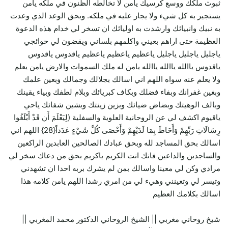
ثبوث ملكك ووسع كرسيك يامن لا تخالطه الظنون في ملكه يامن
يستجير به كل شيء ولا يجار عليه في ملكه. وبحق الوعد الذي وعدت
به نبيك وانبيائك وارشدت به اوليائك ان تسخر لي خدام هذه الدعوة
العظيمة حتى اراهم بعيني واكلمهم بلساني ويقضون لي حوائجي
ياجليل ياجليل ياجليل ياعظيم ياعظيم ياعظيم ياقدوس ياقدوس
ياقدوس ياالله ياالله ياالله يامن له ملك السموات والارض يامن يعلم
ولا يعلم عنه سواه اللهم اني اسالك بجلالك وجمالك وبعين علمك
وبغين غفرانك وبفاء فضلك وبكاف كبريائك وبلام لطفك وبياء يقينك
وبالف الوهيتك وبضاض ضيائك وبزين زينتك وبشين شفائك ياحي
ياقيوم اكشف لي عن الروحانية العلوية والسفلية (لِيَعْلَمَ أَن قَدْ أَبْلَغُوا
رِسَالَاتِ رَبِّهِمْ وَأَحَاطَ بِمَا لَدَيْهِمْ وَأَحْصَى كُلَّ شَيْءٍ عَدَداً{28} اللهم اني
اسالك بحق المساجد لله وبحق عبادك الصالحين العابدين الراكعين
والساجدين والداعين فانك انت الكريم ياكريم بحق من دعاك سخر لي
مرادي وكن لي معينا واسالك بمن لم يشرك بربه احدا ان تشهدني
وتيسر لي وتعينني وهيء لي من امري رشدا اللهم يامن كلامه هذا
اسالك بكلامك العظيم
شيخ روحاني مغربي || الشيخ الروحاني الدكتور محمد المغربي ||