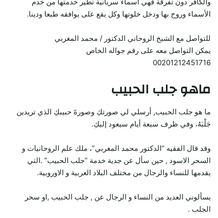
والكافر دون تفرقة فهي أسماء سريانية تطير خدمتها من خدم
الأسماء وروح بها ودخل خلوتها وكل يقع على يوافقه طبعا ودينا.
للتواصل مع الشيخ الروحاني الدكتور / محمد المغربي
يمكن التواصل معه على رقم جواله الخاص
00201212451716
ماهو جلب الحبيب
ما هو جلب الحبيب, أرسلي لي صورتكِ وصورةَ حبيبكِ الذي تريدين
جَلْبَهُ، وفي ظرف سبعة أيام سيعود إليكِ.
وقد قال الفقيه “الدكتور محمد المغربي”، ملك علم الروحانيات و
السحر الاسود , حين سأل عن جدية خدمة “جلب الحبيب” .التي
يقدمها للنساء والرجال من مختلف البلاد العربية و الاوروبية.
يسألوني العديد من النساء و الرجال عن , جلب الحبيب ,او سحر
الجلب .