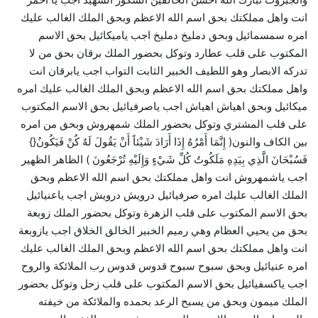
انت واهل مملكتك بحق اسم الله الاعظم وبحق الملك الغالب عليك
امره سمسمائيل وبحق دمليخ دمليخ اجب ياميكائيل بحق الاسم
المكتوب على قلب عطارد وتوكل بحضور الملك برقان بحق من لا
تدركه الابصار وهو اللطيف الخبير الثابت التواب اجب يابرقان انت
واهل مملكتك بحق اسم الله الاعظم وبحق الملك الغالب عليك امره
ميكائيل وبحق اهياش اهياش اجب ياصرفيائيل بحق الاسم المكتوب
على قلب المشتري وتوكل بحضور الملك شمهروش وبحق من امره
بين الكاف والنون( إِنَّمَا أَمْرُهُ إِذَا أَرَادَ شَيْئاً أَنْ يَقُولَ لَهُ كُنْ فَيَكُونُ{}
فَسُبْحَانَ الَّذِي بِيَدِهِ مَلَكُوتُ كُلِّ شَيْءٍ وَإِلَيْهِ تُرْجَعُونَ ) الظاهر الظهير
اجب ياشمهروش انت واهل مملكتك بحق اسم الله الاعظم وبحق
الملك الغالب عليك امره صرفيائيل درويش درويش اجب ياعنيائيل
بحق الاسم المكتوب على قلب الزهرة وتوكل بحضور الملك زوبعة
بحق من يحيي العظام وهي رميم الخبير الخالق الخلاق اجب يازوبعة
انت واهل مملكتك بحق اسم الله الاعظم وبحق الملك الغالب عليك
امره عنيائيل وبحق سبوح سبوح قدوس قدوس رب الملائكة والروح
اجب ياكسفيائيل بحق الاسم المكتوب على قلب زحل وتوكل بحضور
الملك ميمون وبحق من يسبح الرعد بحمده والملائكة من خيفته