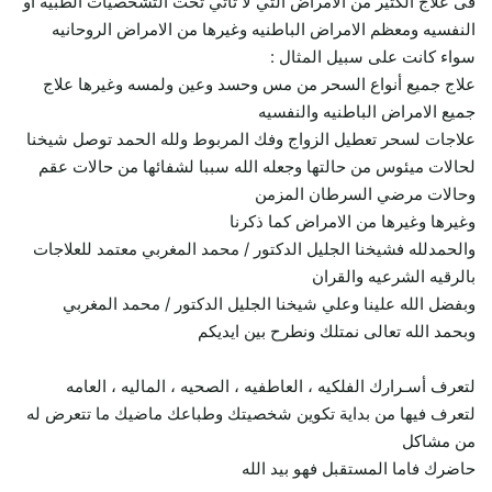
فى علاج الكثير من الامراض التي لا تاتي تحت التشخصيات الطبيه او
النفسيه ومعظم الامراض الباطنيه وغيرها من الامراض الروحانيه
سواء كانت على سبيل المثال :
علاج جميع أنواع السحر من مس وحسد وعين ولمسه وغيرها علاج
جميع الامراض الباطنيه والنفسيه
علاجات لسحر تعطيل الزواج وفك المربوط ولله الحمد توصل شيخنا
لحالات ميئوس من حالتها وجعله الله سببا لشفائها من حالات عقم
وحالات مرضي السرطان المزمن
وغيرها وغيرها من الامراض كما ذكرنا
والحمدلله فشيخنا الجليل الدكتور / محمد المغربي معتمد للعلاجات
بالرقيه الشرعيه والقران
وبفضل الله علينا وعلي شيخنا الجليل الدكتور / محمد المغربي
وبحمد الله تعالى نمتلك ونطرح بين ايديكم
لتعرف أسـرارك الفلكيه ، العاطفيه ، الصحيه ، الماليه ، العامه
لتعرف فيها من بداية تكوين شخصيتك وطباعك ماضيك ما تتعرض له
من مشاكل
حاضرك فاما المستقبل فهو بيد الله