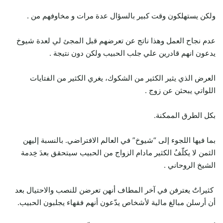
ولكن يستهلكون وقت كبير بالسؤال عدة مرات و مخاوفهم من .
عدم نجاح العمل وهذا ناتج عن تعرضهم قبل المجئ لي لعدة شيوخ
يدعون انهم قادرين علي جلب الحبيب ولكن دون نتيجة .
العرض الذي يثير الكثير من الشكوك، يغري الكثير من الفتايات
اللواتي يبحثن عن زوج .
بكل الطرق الممكنة.
بما فيها اللجوء إلى “شيوخ” في العالم الافتراضي. بالنسبة إليهن
الثمن لا يكلّفُ الكثير مادام الزواج من الحبيب سيتحقق بعدَ خِدمة
الشيخ الروحاني .
كثيراتٌ يعترفن في آخر المطاف أنهن تعرضن للنصب والاحتيال بعد
أن أرسلن مبالغ مالية لأشخاص يدّعون أنهم فقهاء يجلبون الحبيب.