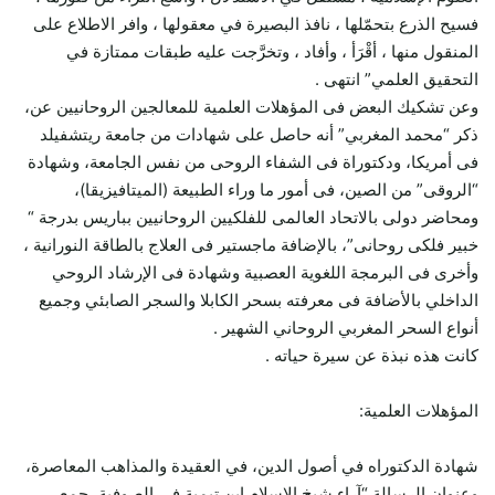
فسيح الذرع بتحمّلها ، نافذ البصيرة في معقولها ، وافر الاطلاع على
المنقول منها ، أقْرَأ ، وأفاد ، وتخرَّجت عليه طبقات ممتازة في
التحقيق العلمي” انتهى .
وعن تشكيك البعض فى المؤهلات العلمية للمعالجين الروحانيين عن،
ذكر “محمد المغربي” أنه حاصل على شهادات من جامعة ريتشفيلد
فى أمريكا، ودكتوراة فى الشفاء الروحى من نفس الجامعة، وشهادة
“الروقى” من الصين، فى أمور ما وراء الطبيعة (الميتافيزيقا)،
ومحاضر دولى بالاتحاد العالمى للفلكيين الروحانيين بباريس بدرجة “
خبير فلكى روحانى”، بالإضافة ماجستير فى العلاج بالطاقة النورانية ،
وأخرى فى البرمجة اللغوية العصبية وشهادة فى الإرشاد الروحي
الداخلي بالأضافة فى معرفته بسحر الكابلا والسجر الصابئي وجميع
أنواع السحر المغربي الروحاني الشهير .
كانت هذه نبذة عن سيرة حياته .
المؤهلات العلمية:
شهادة الدكتوراه في أصول الدين، في العقيدة والمذاهب المعاصرة،
وعنوان الرسالة “آراء شيخ الإسلام ابن تيمية في الصوفية، جمع