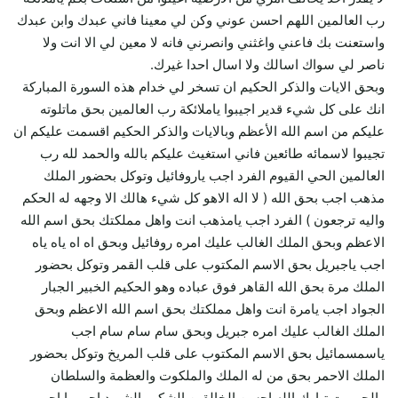
رب العالمين اللهم احسن عوني وكن لي معينا فاني عبدك وابن عبدك
واستعنت بك فاعني واغثني وانصرني فانه لا معين لي الا انت ولا
ناصر لي سواك اسالك ولا اسال احدا غيرك.
وبحق الايات والذكر الحكيم ان تسخر لي خدام هذه السورة المباركة
انك على كل شيء قدير اجيبوا ياملائكة رب العالمين بحق ماتلوته
عليكم من اسم الله الأعظم وبالايات والذكر الحكيم اقسمت عليكم ان
تجيبوا لاسمائه طائعين فاني استغيث عليكم بالله والحمد لله رب
العالمين الحي القيوم الفرد اجب ياروفائيل وتوكل بحضور الملك
مذهب اجب بحق الله ( لا اله الاهو كل شيء هالك الا وجهه له الحكم
واليه ترجعون ) الفرد اجب يامذهب انت واهل مملكتك بحق اسم الله
الاعظم وبحق الملك الغالب عليك امره روفائيل وبحق اه اه ياه ياه
اجب ياجبريل بحق الاسم المكتوب على قلب القمر وتوكل بحضور
الملك مرة بحق الله القاهر فوق عباده وهو الحكيم الخبير الجبار
الجواد اجب يامرة انت واهل مملكتك بحق اسم الله الاعظم وبحق
الملك الغالب عليك امره جبريل وبحق سام سام سام اجب
ياسمسمائيل بحق الاسم المكتوب على قلب المريخ وتوكل بحضور
الملك الاحمر بحق من له الملك والملكوت والعظمة والسلطان
والجبروت تبارك الله احسن الخالقين الشكور الشهيد اجب يا احمر