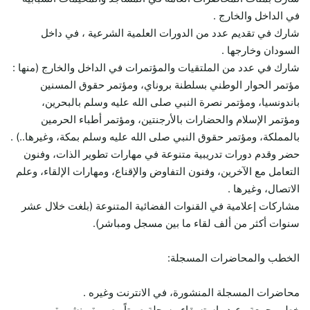
في الداخل والخارج .
شارك في تقديم عدد من الدورات العلمية الشرعية ، في داخل
السودان وخارجها .
شارك في عدد من الملتقيات والمؤتمرات في الداخل والخارج (منها :
مؤتمر الحوار الوطني بسلطنة بروناي، ومؤتمر حقوق المسنين
باندونسيا، ومؤتمر نصرة النبي صلى الله عليه وسلم بالبحرين،
ومؤتمر الإسلام والحضارات بالأرجنتين، ومؤتمر أطباء الحرمين
بالمملكة، ومؤتمر حقوق النبي صلى الله عليه وسلم بمكة، وغيرها..) .
حضر وقدم دورات تدريبية متنوعة في مهارات تطوير الذات، وفنون
التعامل مع الآخرين، وفنون التفاوض والإقناع، ومهارات الإلقاء، وعلم
الاتصال، وغيرها .
مشاركات إعلامية في القنوات الفضائية المتنوعة (بلغت خلال عشر
سنوات أكثر من ألف لقاء ما بين مسجل ومباشر).
الخطب والمحاضرات المسجلة:
محاضرات المسجلة المنشورة، في الانترنت وغيره .
خطب جمعة وعيد واستسقاء مسجلة صوتاً وصورة منشورة .