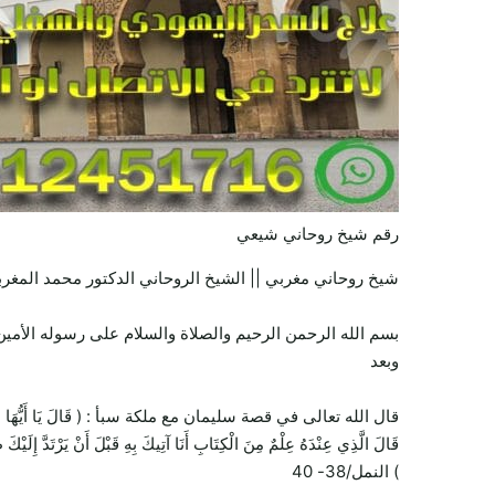
رقم شيخ روحاني شيعي
شيخ روحاني مغربي || الشيخ الروحاني الدكتور محمد المغربي || معالج
بسم الله الرحمن الرحيم والصلاة والسلام على رسوله الأمين 
وبعد
قال الله تعالى في قصة سليمان مع ملكة سبأ : ( قَالَ يَا أَيُّهَا الْمَلَأُ أَيُّكُمْ 
قَالَ الَّذِي عِنْدَهُ عِلْمٌ مِنَ الْكِتَابِ أَنَا آتِيكَ بِهِ قَبْلَ أَنْ يَرْتَدَّ إِلَيْكَ
) النمل/38- 40