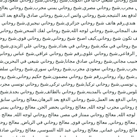
مجرب,شيخ روحاني مصري,شيخ روحاني يمني مجرب,شيخ روحاني يعالج مجا
الدفع بعد النتيجه,شيخ روحاني واتس اب,شيخ روحاني صادق والدفع بعد
ني هندي,رقم هاتف شيخ روحاني جزائري,شيخ روحاني نيجيري,شيخ روحان
ف المجاني,شيخ روحاني لوجه الله,شيخ روحاني لفك السحر,شيخ روحاني 
كيف تكون شيخ روحاني,كيف اصبح شيخ روحاني,شيخ روحاني قوي,شيخ روح
شيخ روحاني في مكه,شيخ روحاني في بغداد,شيخ روحاني علي الزيدي,شي
الرفاعي,شيخ روحاني علوي,رقم شيخ روحاني عراقي,شيخ عباس روحاني,
بيب مجاني,شيخ روحاني صادق مجانا,شيخ روحاني شيعي في البحرين,ش
مجرب,شيخ روحاني سعودي مجرب,شيخ روحاني سوري,شيخ روحاني سلطن
ي,شيخ رواد روحاني,رقم شيخ روحاني مضمون,شيخ حكيم روحاني,شيخ روحا
ي تونسي,شيخ روحاني تركيا,شيخ روحاني تركي,شيخ روحاني تونسي مجر
لوس,شيخ روحاني بالمدينه,شيخ روحاني بالطائف,شيخ روحاني بجدة,شيخ 
ني الدفع بعد العمل,شيخ روحاني الدفع بعد البرهان,معالج روحاني سابق,
اني على الهواء, معالج روحاني مجرب لوجه الله, معالج روحاني يحضر الجن, معالج روحا
جه الله, معالج روحاني ممتاز في مصر, معالج روحاني لوجه الله, معالج ر
معالج روحاني, معالج روحاني قوي, معالج روحاني في الرياض, معالج روح
عالج روحاني عماني, معالج روحاني عبد الله السوسي, معالج روحاني صاد