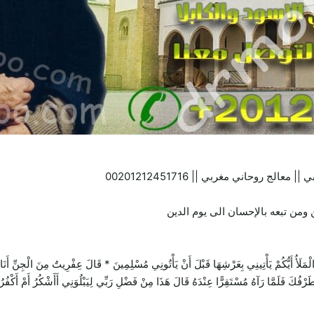
 روحاني مغربي || 00201212451716
ومن تبعه بالإحسان الى يوم الدين
يَأْتِينِي بِعَرْشِهَا قَبْلَ أَنْ يَأْتُونِي مُسْلِمِينَ * قَالَ عِفْرِيتٌ مِنَ الْجِنِّ أَنَا آتِيكَ 
 طَرْفُكَ فَلَمَّا رَآهُ مُسْتَقِرًّا عِنْدَهُ قَالَ هَذَا مِنْ فَضْلِ رَبِّي لِيَبْلُوَنِي أَأَشْكُرُ أَمْ أَكْفُر