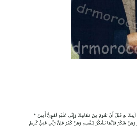
بِهِ قَبْلَ أَنْ تَقُومَ مِنْ مَقَامِكَ وَإِنِّي عَلَيْهِ لَقَوِيٌّ أَمِينٌ *
ُ وَمَنْ شَكَرَ فَإِنَّمَا يَشْكُرُ لِنَفْسِهِ وَمَنْ كَفَرَ فَإِنَّ رَبِّي غَنِيٌّ كَرِيمٌ