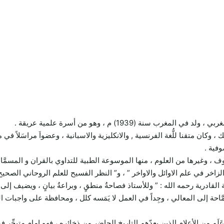
ة (1939) م ، وهو من أسرة علمية عريقة .
، وكان متقنا للُّغة الفرنسية , والانكليزية والاسبانية ، وعضواَ مراسَلاً في
وفية .
 وغيرها من العلوم ، منها الموسوعة الطبية للتداوي بالقران و المسمَّاة :
الزاخر في علم الاوائل والاواخر ” ، و” النظر الفسيح للعلم الروحاني الصحيح
درية رحمه الله : ” وللأستاذ فصاحةُ منطقٍ ، وبراعةُ بيانٍ ، ويضيف إلى غ
َّاحة إلى المعالي ، وجِداً في العمل لا يَمَسه كلل ، ومحافظة على واجبات
َلَم من الأعلام الذين يعدّهم التاريخ الحاضر من ذخائره ، فهو إمام متبحِّر 