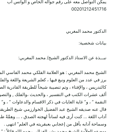
يمكن التواصل معه على رقم جواله الخاص و الواتس اب
00201212451716
الدكتور محمد المغربي
بيانات شخصية:
نبـــذة عن الاستاذ الدكتور الشيخ/ محمد المغربي:
الشيخ محمد المغربي : هو العلامة الفلكي محمد الفاسي المغربي ، ولد في المغرب سن
برز في عدد من العلوم ونبغ فيها ، كعلم الشريعة واللغة والفلك 
كالتدريس ، والإفتاء ، وتم تنصيبة شيخاً للطريقة القادرية الص
ألف عشرات الكتب في التفسير ، والحديث ،والفلك , والتصوف ،
النقمة ” ، و” غاية الغايات في ذكر الاقسام والدعاوات ” ، و” 
قال عنه صديقه الشيخ عبد الفضيل الخوارزمي شيخ الطريقة القا
آداب اللغة … كنت أرى فيه لساناً لهجته الصدق ، … وهمَّةً طم
وسماحة آدابه بأقل من إعجابي بعبقريته في العلم” انتهى .
ووصفه العلاّمة الشيخ محمد بشر الغزالي رحمه الله قائلاً : ” ع