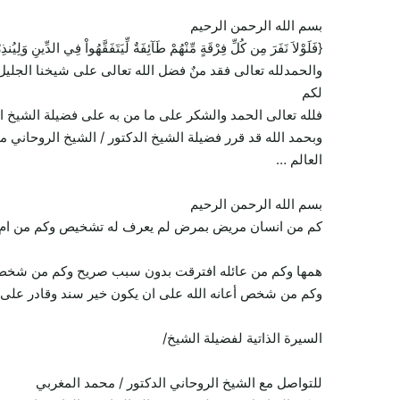
بسم الله الرحمن الرحيم
{فَلَوْلاَ نَفَرَ مِن كُلِّ فِرْقَةٍ مِّنْهُمْ طَآئِفَةٌ لِّيَتَفَقَّهُواْ فِي الدِّينِ وَل
والحمدلله تعالى فقد منٌ فضل الله تعالى على شيخنا الجليل
لكم
فلله تعالى الحمد والشكر على ما من به على فضيلة الشيخ ا
وبحمد الله قد قرر فضيلة الشيخ الدكتور / الشيخ الروحاني 
العالم …
بسم الله الرحمن الرحيم
كم من انسان مريض بمرض لم يعرف له تشخيص وكم من ام تعا
همها وكم من عائله افترقت بدون سبب صريح وكم من شخص يح
وكم من شخص أعانه الله على ان يكون خير سند وقادر على ت
السيرة الذاتية لفضيلة الشيخ/
للتواصل مع الشيخ الروحاني الدكتور / محمد المغربي