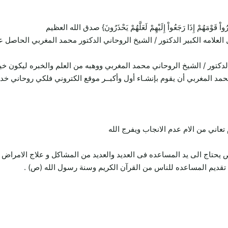
ِيُنذِرُواْ قَوْمَهُمْ إِذَا رَجَعُواْ إِلَيْهِمْ لَعَلَّهُمْ يَحْذَرُونَ} صدق الله العظيم
 العلامه الكبير الدكتور / الشيخ الروحاني الدكتور محمد المغربي الحاص
لدكتور / الشيخ الروحاني محمد المغربي ووهبه من العلم والخبره ليكون خ
محمد المغربي أن يقوم بإنشـاء أول وأكبــر موقع الكتروني فلكي روحاني خ
ني من الام عدم الانجاب ويفرج الله
تاج الى يد المساعده فى العديد والعديد من المشاكل و علاج الامراض 
قديم المساعده للناس من القرآن الكريم وسنة رسول الله (ص) .