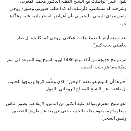
تقول عبير “تواصلتُ مع الشيخ الفقيه الدكتور محمد المغربي ،
وشرحت له مشكلتي، فأرسلت له كما طلب صورتي وصورة زوجي
وصورة يدي اليمني . ليخبرني بأن أعراض السحر بادية عليه وعدَّدها
لي.
بعد سبعة أيام بالضبط عادت علاقتي بزوجي كما كانت، بل صار
يعاملني بحب كبير”.
لم تنزعج خديجة من أداء مبلغ 1486 اورو للشيخ يوم الموعد في مقر
سكناه.ما هو جلب الحبيب
أخبرها أن المبلغ هو نفقة “البخور” الذي وظّفه لإرجاع زوجها الحبيب،
بل دافعت عن الشيخ المعالج الروحاني بالقول:
“هو شيخ محترم يتوافد عليه الكثير من الناس، لا يتلاعب بصور الناس
ومعلوماتهم، يقوم بجلب الحبيب حتى عن بعد عن طريق التحصين
وليس السحر”.