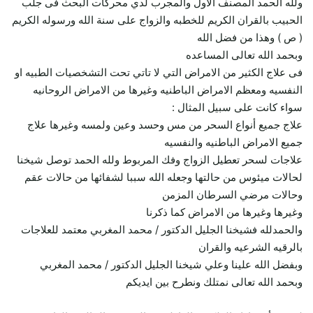
ولله الحمد المصنف الاول والمجرب لدي محركات البحث فى جلب
الحبيب بالقران الكريم للخطبه والزواج على سنة الله ورسوله الكريم
( ص ) وهذا من فضل الله
وبحمد الله تعالى المساعده
فى علاج الكثير من الامراض التي لا تاتي تحت التشخصيات الطبيه او
النفسيه ومعظم الامراض الباطنيه وغيرها من الامراض الروحانيه
سواء كانت على سبيل المثال :
علاج جميع أنواع السحر من مس وحسد وعين ولمسه وغيرها علاج
جميع الامراض الباطنيه والنفسيه
علاجات لسحر تعطيل الزواج وفك المربوط ولله الحمد توصل شيخنا
لحالات ميئوس من حالتها وجعله الله سببا لشفائها من حالات عقم
وحالات مرضي السرطان المزمن
وغيرها وغيرها من الامراض كما ذكرنا
والحمدلله فشيخنا الجليل الدكتور / محمد المغربي معتمد للعلاجات
بالرقيه الشرعيه والقران
وبفضل الله علينا وعلي شيخنا الجليل الدكتور / محمد المغربي
وبحمد الله تعالى نمتلك ونطرح بين ايديكم