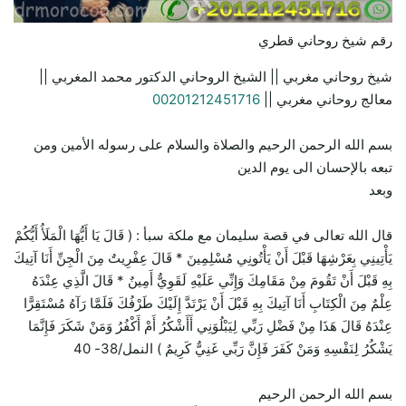
رقم شيخ روحاني قطري
شيخ روحاني مغربي || الشيخ الروحاني الدكتور محمد المغربي ||
معالج روحاني مغربي ||
00201212451716
بسم الله الرحمن الرحيم والصلاة والسلام على رسوله الأمين ومن
تبعه بالإحسان الى يوم الدين
وبعد
قال الله تعالى في قصة سليمان مع ملكة سبأ : ( قَالَ يَا أَيُّهَا الْمَلَأُ أَيُّكُمْ
يَأْتِينِي بِعَرْشِهَا قَبْلَ أَنْ يَأْتُونِي مُسْلِمِينَ * قَالَ عِفْرِيتٌ مِنَ الْجِنِّ أَنَا آتِيكَ
بِهِ قَبْلَ أَنْ تَقُومَ مِنْ مَقَامِكَ وَإِنِّي عَلَيْهِ لَقَوِيٌّ أَمِينٌ * قَالَ الَّذِي عِنْدَهُ
عِلْمٌ مِنَ الْكِتَابِ أَنَا آتِيكَ بِهِ قَبْلَ أَنْ يَرْتَدَّ إِلَيْكَ طَرْفُكَ فَلَمَّا رَآهُ مُسْتَقِرًّا
عِنْدَهُ قَالَ هَذَا مِنْ فَضْلِ رَبِّي لِيَبْلُوَنِي أَأَشْكُرُ أَمْ أَكْفُرُ وَمَنْ شَكَرَ فَإِنَّمَا
يَشْكُرُ لِنَفْسِهِ وَمَنْ كَفَرَ فَإِنَّ رَبِّي غَنِيٌّ كَرِيمٌ ) النمل/38- 40
بسم الله الرحمن الرحيم