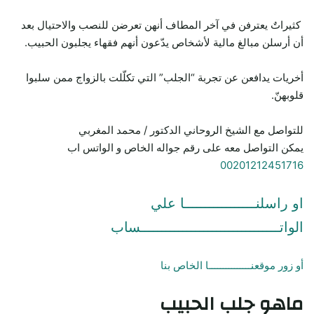
كثيراتٌ يعترفن في آخر المطاف أنهن تعرضن للنصب والاحتيال بعد
أن أرسلن مبالغ مالية لأشخاص يدّعون أنهم فقهاء يجلبون الحبيب.
أخريات يدافعن عن تجربة “الجلب” التي تكلّلت بالزواج ممن سلبوا
قلوبهنّ.
للتواصل مع الشيخ الروحاني الدكتور / محمد المغربي
يمكن التواصل معه على رقم جواله الخاص و الواتس اب
00201212451716
او راسلنـــــــــــــــــا علي
الواتـــــــــــــــــــــــــــــــــساب
أو زور موقعنـــــــــــــــا الخاص بنا
ماهو جلب الحبيب