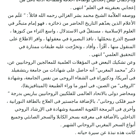
إعجابي بعبقريته في العلم” انتهى .
ووصفه العلاّمة الشيخ محمد بشر الغزالي رحمه الله قائلاً : ” عَلَم من
الأعلام الذين يعدّهم التاريخ الحاضر من ذخائره ، فهو إمام متبحِّر في
العلوم الإسلامية ، مستقلّ في الاستدلال ، واسع الثراء من كنوزها ،
فسيح الذرع بتحمّلها ، نافذ البصيرة في معقولها ، وافر الاطلاع على
المنقول منها ، أقْرَأ ، وأفاد ، وتخرَّجت عليه طبقات ممتازة في
التحقيق العلمي” انتهى .
وعن تشكيك البعض فى المؤهلات العلمية للمعالجين الروحانيين عن،
ذكر “محمد المغربي” أنه حاصل على شهادات من جامعة ريتشفيلد
فى أمريكا، ودكتوراة فى الشفاء الروحى من نفس الجامعة، وشهادة
“الروقى” من الصين، فى أمور ما وراء الطبيعة (الميتافيزيقا)،
ومحاضر دولى بالاتحاد العالمى للفلكيين الروحانيين بباريس بدرجة “
خبير فلكى روحانى”، بالإضافة ماجستير فى العلاج بالطاقة النورانية ،
وأخرى فى البرمجة اللغوية العصبية وشهادة فى الإرشاد الروحي
الداخلي بالأضافة فى معرفته بسحر الكابلا والسجر الصابئي وجميع
أنواع السحر المغربي الروحاني الشهير .
كانت هذه نبذة عن سيرة حياته .