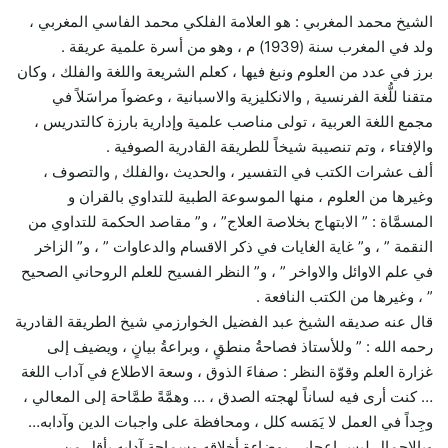
الشيخ محمد المغربي : هو العلامة الفلكي محمد الفاسي المغربي ،
ولد في المغرب سنة (1939) م ، وهو من أسرة علمية عريقة .
برز في عدد من العلوم ونبغ فيها ، كعلم الشريعة واللغة والفلك ، وكان
متقنا للُّغة الفرنسية , والانكليزية والاسبانية ، وعضواَ مراسَلاً في
مجمع اللغة العربية ، تولى مناصب علمية وإدارية بارزة كالتدريس ،
والإفتاء ، وتم تنصيبة شيخاً للطريقة القادرية الصوفية .
ألف عشرات الكتب في التفسير ، والحديث ،والفلك , والتصوف ،
وغيرها من العلوم ، منها الموسوعة الطبية للتداوي بالقران و
المسمَّاة : ” الابتهاج بخلاصة العلاج” ، و” مقاصد الحكمة للتداوي من
النقمة ” ، و” غاية الغايات في ذكر الاقسام والدعاوات ” ، و” الزاخر
في علم الاوائل والاواخر ” ، و” النظر الفسيح للعلم الروحاني الصحيح
” ، وغيرها من الكتب النافعة .
قال عنه صديقه الشيخ عبد الفضيل الخوارزمي شيخ الطريقة القادرية
رحمه الله : ” وللأستاذ فصاحةُ منطقٍ ، وبراعةُ بيانٍ ، ويضيف إلى
غزارة العلم وقوّة النظر : صفاءَ الذوق ، وسعة الاطلاع في آداب اللغة
… كنت أرى فيه لساناً لهجته الصدق ، … وهمَّةً طمَّاحة إلى المعالي ،
وجِداً في العمل لا يَمَسه كلل ، ومحافظة على واجبات الدين وآدابه…
وبالإجمال ليس إعجابي بوضاءة أخلاقه وسماحة آدابه بأقل من