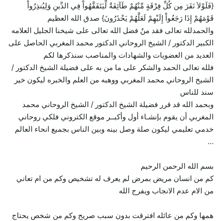
{فَلَوْلاَ نَفَرَ مِن كُلِّ فِرْقَةٍ مِّنْهُمْ طَآئِفَةٌ لِّيَتَفَقَّهُواْ فِي الدِّينِ وَلِيُنذِرُواْ
قَوْمَهُمْ إِذَا رَجَعُواْ إِلَيْهِمْ لَعَلَّهُمْ يَحْذَرُونَ} صدق الله العظيم
والحمدلله تعالى فقد منٌ فضل الله تعالى على شيخنا الجليل العلامه
الكبير الدكتور / الشيخ الروحاني الدكتور محمد المغربي الحاصل على
العديد من العضويات والشهادات والمناصب سنذكرها لكم
فلله تعالى الحمد والشكر على ما من به على فضيلة الشيخ الدكتور /
الشيخ الروحاني محمد المغربي ووهبه من العلم والخبره ليكون خير
سند للناس
وبحمد الله قد قرر فضيلة الشيخ الدكتور / الشيخ الروحاني محمد
المغربي أن يقوم بإنشـاء أول وأكبــر موقع الكتروني فلكي روحاني
خدمي تعليمي ليكون صلة وصل بينه وبين الناس بجميع انحاء العالم
…
بسم الله الرحمن الرحيم
كم من انسان مريض بمرض لم يعرف له تشخيص وكم من ام تعاني
من الام عدم الانجاب ويفرج الله
همها وكم من عائله افترقت بدون سبب صريح وكم من شخص يحتاج