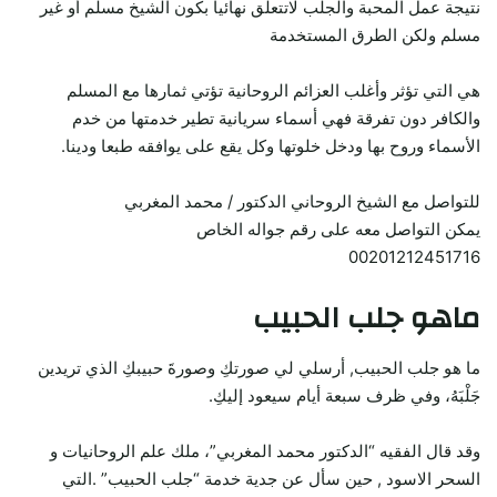
نتيجة عمل المحبة والجلب لاتتعلق نهائيا بكون الشيخ مسلم أو غير
مسلم ولكن الطرق المستخدمة
هي التي تؤثر وأغلب العزائم الروحانية تؤتي ثمارها مع المسلم
والكافر دون تفرقة فهي أسماء سريانية تطير خدمتها من خدم
الأسماء وروح بها ودخل خلوتها وكل يقع على يوافقه طبعا ودينا.
للتواصل مع الشيخ الروحاني الدكتور / محمد المغربي
يمكن التواصل معه على رقم جواله الخاص
00201212451716
ماهو جلب الحبيب
ما هو جلب الحبيب, أرسلي لي صورتكِ وصورةَ حبيبكِ الذي تريدين
جَلْبَهُ، وفي ظرف سبعة أيام سيعود إليكِ.
وقد قال الفقيه “الدكتور محمد المغربي”، ملك علم الروحانيات و
السحر الاسود , حين سأل عن جدية خدمة “جلب الحبيب” .التي