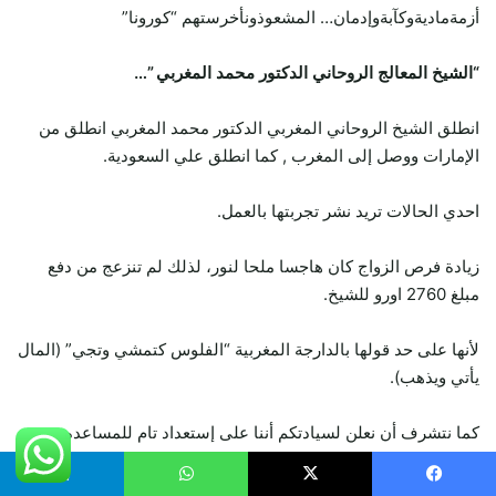
أزمةماديةوكآبةوإدمان… المشعوذونأخرستهم “كورونا”
“الشيخ المعالج الروحاني الدكتور محمد المغربي ”…
انطلق الشيخ الروحاني المغربي الدكتور محمد المغربي انطلق من
الإمارات ووصل إلى المغرب , كما انطلق علي السعودية.
احدي الحالات تريد نشر تجربتها بالعمل.
زيادة فرص الزواج كان هاجسا ملحا لنور، لذلك لم تنزعج من دفع
مبلغ 2760 اورو للشيخ.
لأنها على حد قولها بالدارجة المغربية “الفلوس كتمشي وتجي” (المال
يأتي ويذهب).
كما نتشرف أن نعلن لسيادتكم أننا على إستعداد تام للمساعده
وهي اليوم فرحة جدا وسعيدة بالزواج من شخص تقدم لخطبتها.