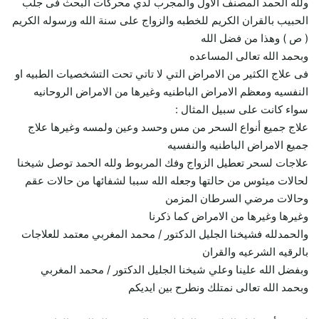
ولله الحمد المصنف الاول والمجرب لدي محركات البحث فى جلب
الحبيب بالقران الكريم للخطبه والزواج على سنة الله ورسوله الكريم
( ص ) وهذا من فضل الله
وبحمد الله تعالى المساعده
فى علاج الكثير من الامراض التي لا تاتي تحت التشخصيات الطبيه او
النفسيه ومعظم الامراض الباطنيه وغيرها من الامراض الروحانيه
سواء كانت على سبيل المثال :
علاج جميع أنواع السحر من مس وحسد وعين ولمسه وغيرها علاج
جميع الامراض الباطنيه والنفسيه
علاجات لسحر تعطيل الزواج وفك المربوط ولله الحمد توصل شيخنا
لحالات ميئوس من حالتها وجعله الله سببا لشفائها من حالات عقم
وحالات مرضي السرطان المزمن
وغيرها وغيرها من الامراض كما ذكرنا
والحمدلله فشيخنا الجليل الدكتور / محمد المغربي معتمد للعلاجات
بالرقيه الشرعيه والقران
وبفضل الله علينا وعلي شيخنا الجليل الدكتور / محمد المغربي
وبحمد الله تعالى نمتلك ونطرح بين ايديكم