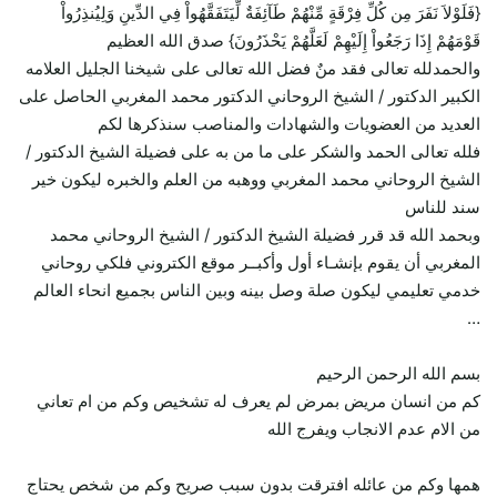
{فَلَوْلاَ نَفَرَ مِن كُلِّ فِرْقَةٍ مِّنْهُمْ طَآئِفَةٌ لِّيَتَفَقَّهُواْ فِي الدِّينِ وَلِيُنذِرُواْ
قَوْمَهُمْ إِذَا رَجَعُواْ إِلَيْهِمْ لَعَلَّهُمْ يَحْذَرُونَ} صدق الله العظيم
والحمدلله تعالى فقد منٌ فضل الله تعالى على شيخنا الجليل العلامه
الكبير الدكتور / الشيخ الروحاني الدكتور محمد المغربي الحاصل على
العديد من العضويات والشهادات والمناصب سنذكرها لكم
فلله تعالى الحمد والشكر على ما من به على فضيلة الشيخ الدكتور /
الشيخ الروحاني محمد المغربي ووهبه من العلم والخبره ليكون خير
سند للناس
وبحمد الله قد قرر فضيلة الشيخ الدكتور / الشيخ الروحاني محمد
المغربي أن يقوم بإنشـاء أول وأكبــر موقع الكتروني فلكي روحاني
خدمي تعليمي ليكون صلة وصل بينه وبين الناس بجميع انحاء العالم
…
بسم الله الرحمن الرحيم
كم من انسان مريض بمرض لم يعرف له تشخيص وكم من ام تعاني
من الام عدم الانجاب ويفرج الله
همها وكم من عائله افترقت بدون سبب صريح وكم من شخص يحتاج