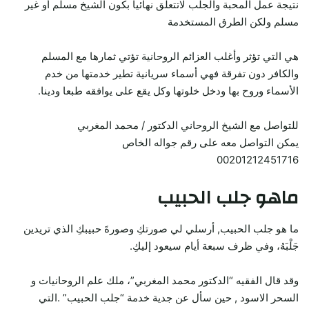
نتيجة عمل المحبة والجلب لاتتعلق نهائيا بكون الشيخ مسلم أو غير
مسلم ولكن الطرق المستخدمة
هي التي تؤثر وأغلب العزائم الروحانية تؤتي ثمارها مع المسلم
والكافر دون تفرقة فهي أسماء سريانية تطير خدمتها من خدم
الأسماء وروح بها ودخل خلوتها وكل يقع على يوافقه طبعا ودينا.
للتواصل مع الشيخ الروحاني الدكتور / محمد المغربي
يمكن التواصل معه على رقم جواله الخاص
00201212451716
ماهو جلب الحبيب
ما هو جلب الحبيب, أرسلي لي صورتكِ وصورةَ حبيبكِ الذي تريدين
جَلْبَهُ، وفي ظرف سبعة أيام سيعود إليكِ.
وقد قال الفقيه “الدكتور محمد المغربي”، ملك علم الروحانيات و
السحر الاسود , حين سأل عن جدية خدمة “جلب الحبيب” .التي