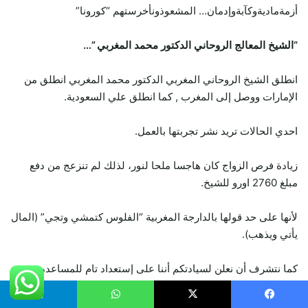
أزمةماديةوكآبةوإدمان… المشعوذونأخرستهم “كورونا”
“الشيخ المعالج الروحاني الدكتور محمد المغربي ”…
انطلق الشيخ الروحاني المغربي الدكتور محمد المغربي انطلق من
الإمارات ووصل إلى المغرب , كما انطلق علي السعودية.
احدي الحالات تريد نشر تجربتها بالعمل.
زيادة فرص الزواج كان هاجسا ملحا لنور، لذلك لم تنزعج من دفع
مبلغ 2760 اورو للشيخ.
لأنها على حد قولها بالدارجة المغربية “الفلوس كتمشي وتجي” (المال
يأتي ويذهب).
كما نتشرف أن نعلن لسيادتكم أننا على إستعداد تام للمساعده
وهي اليوم فرحة جدا وسعيدة بالزواج من شخص تقدم لخطبتها.