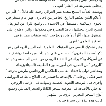
إعجابي بعبقريته في العلم” انتهى .
ووصفه العلاّمة الشيخ محمد بشر الغزالي رحمه الله قائلاً : ” عَلَم من
الأعلام الذين يعدّهم التاريخ الحاضر من ذخائره ، فهو إمام متبحِّر في
العلوم الإسلامية ، مستقلّ في الاستدلال ، واسع الثراء من كنوزها ،
فسيح الذرع بتحمّلها ، نافذ البصيرة في معقولها ، وافر الاطلاع على
المنقول منها ، أقْرَأ ، وأفاد ، وتخرَّجت عليه طبقات ممتازة في
التحقيق العلمي” انتهى .
وعن تشكيك البعض فى المؤهلات العلمية للمعالجين الروحانيين عن،
ذكر “محمد المغربي” أنه حاصل على شهادات من جامعة ريتشفيلد
فى أمريكا، ودكتوراة فى الشفاء الروحى من نفس الجامعة، وشهادة
“الروقى” من الصين، فى أمور ما وراء الطبيعة (الميتافيزيقا)،
ومحاضر دولى بالاتحاد العالمى للفلكيين الروحانيين بباريس بدرجة “
خبير فلكى روحانى”، بالإضافة ماجستير فى العلاج بالطاقة النورانية ،
وأخرى فى البرمجة اللغوية العصبية وشهادة فى الإرشاد الروحي
الداخلي بالأضافة فى معرفته بسحر الكابلا والسجر الصابئي وجميع
أنواع السحر المغربي الروحاني الشهير .
كانت هذه نبذة عن سيرة حياته .