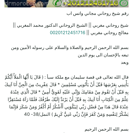
رقم شيخ روحاني مجاني واتس اب
شيخ روحاني مغربي || الشيخ الروحاني الدكتور محمد المغربي ||
معالج روحاني مغربي ||
00201212451716
بسم الله الرحمن الرحيم والصلاة والسلام على رسوله الأمين ومن
تبعه بالإحسان الى يوم الدين
وبعد
قال الله تعالى في قصة سليمان مع ملكة سبأ : ( قَالَ يَا أَيُّهَا الْمَلَأُ أَيُّكُمْ
يَأْتِينِي بِعَرْشِهَا قَبْلَ أَنْ يَأْتُونِي مُسْلِمِينَ * قَالَ عِفْرِيتٌ مِنَ الْجِنِّ أَنَا آتِيكَ
بِهِ قَبْلَ أَنْ تَقُومَ مِنْ مَقَامِكَ وَإِنِّي عَلَيْهِ لَقَوِيٌّ أَمِينٌ * قَالَ الَّذِي عِنْدَهُ
عِلْمٌ مِنَ الْكِتَابِ أَنَا آتِيكَ بِهِ قَبْلَ أَنْ يَرْتَدَّ إِلَيْكَ طَرْفُكَ فَلَمَّا رَآهُ مُسْتَقِرًّا
عِنْدَهُ قَالَ هَذَا مِنْ فَضْلِ رَبِّي لِيَبْلُوَنِي أَأَشْكُرُ أَمْ أَكْفُرُ وَمَنْ شَكَرَ فَإِنَّمَا
يَشْكُرُ لِنَفْسِهِ وَمَنْ كَفَرَ فَإِنَّ رَبِّي غَنِيٌّ كَرِيمٌ ) النمل/38- 40
بسم الله الرحمن الرحيم