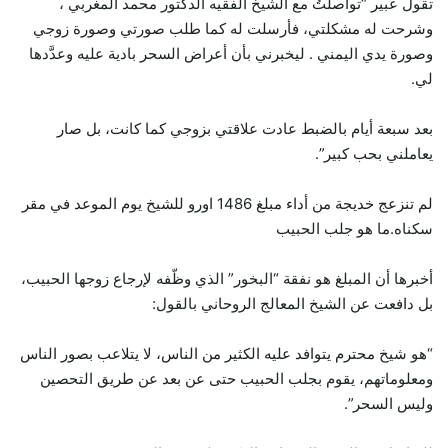
تقول عبير “تواصلتُ مع الشيخ الفقيه الدكتور محمد المغربي ،
وشرحت له مشكلتي، فأرسلت له كما طلب صورتي وصورة زوجي
وصورة يدي اليمني . ليخبرني بأن أعراض السحر بادية عليه وعدَّدها
لي.
بعد سبعة أيام بالضبط عادت علاقتي بزوجي كما كانت، بل صار
يعاملني بحب كبير”.
لم تنزعج خديجة من أداء مبلغ 1486 اورو للشيخ يوم الموعد في مقر
سكناه.ما هو جلب الحبيب
أخبرها أن المبلغ هو نفقة “البخور” الذي وظّفه لإرجاع زوجها الحبيب،
بل دافعت عن الشيخ المعالج الروحاني بالقول:
“هو شيخ محترم يتوافد عليه الكثير من الناس، لا يتلاعب بصور الناس
ومعلوماتهم، يقوم بجلب الحبيب حتى عن بعد عن طريق التحصين
وليس السحر”.