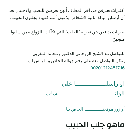
كثيراتٌ يعترفن في آخر المطاف أنهن تعرضن للنصب والاحتيال بعد
أن أرسلن مبالغ مالية لأشخاص يدّعون أنهم فقهاء يجلبون الحبيب.
أخريات يدافعن عن تجربة “الجلب” التي تكلّلت بالزواج ممن سلبوا
قلوبهنّ.
للتواصل مع الشيخ الروحاني الدكتور / محمد المغربي
يمكن التواصل معه على رقم جواله الخاص و الواتس اب
00201212451716
او راسلنـــــــــــــــــا علي
الواتـــــــــــــــــــــــــــــــــساب
أو زور موقعنـــــــــــــــا الخاص بنا
ماهو جلب الحبيب