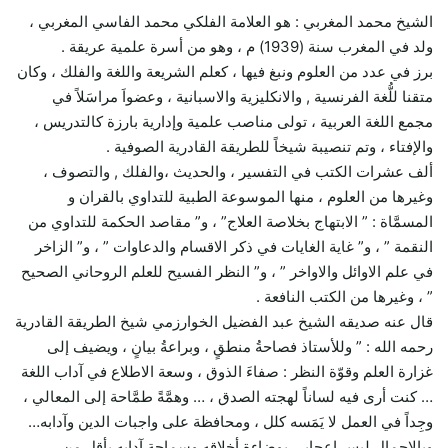
الشيخ محمد المغربي : هو العلامة الفلكي محمد الفاسي المغربي ،
ولد في المغرب سنة (1939) م ، وهو من أسرة علمية عريقة .
برز في عدد من العلوم ونبغ فيها ، كعلم الشريعة واللغة والفلك ، وكان
متقنا للُّغة الفرنسية , والانكليزية والاسبانية ، وعضواَ مراسَلاً في
مجمع اللغة العربية ، تولى مناصب علمية وإدارية بارزة كالتدريس ،
والإفتاء ، وتم تنصيبة شيخاً للطريقة القادرية الصوفية .
ألف عشرات الكتب في التفسير ، والحديث ،والفلك , والتصوف ،
وغيرها من العلوم ، منها الموسوعة الطبية للتداوي بالقران و
المسمَّاة : ” الابتهاج بخلاصة العلاج” ، و” مقاصد الحكمة للتداوي من
النقمة ” ، و” غاية الغايات في ذكر الاقسام والدعاوات ” ، و” الزاخر
في علم الاوائل والاواخر ” ، و” النظر الفسيح للعلم الروحاني الصحيح
” ، وغيرها من الكتب النافعة .
قال عنه صديقه الشيخ عبد الفضيل الخوارزمي شيخ الطريقة القادرية
رحمه الله : ” وللأستاذ فصاحةُ منطقٍ ، وبراعةُ بيانٍ ، ويضيف إلى
غزارة العلم وقوّة النظر : صفاءَ الذوق ، وسعة الاطلاع في آداب اللغة
… كنت أرى فيه لساناً لهجته الصدق ، … وهمَّةً طمَّاحة إلى المعالي ،
وجِداً في العمل لا يَمَسه كلل ، ومحافظة على واجبات الدين وآدابه…
وبالإجمال ليس إعجابي بوضاءة أخلاقه وسماحة آدابه بأقل من