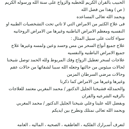
الحبيب بالقران الكريم للخطبه والزواج على سنة الله ورسوله الكريم
( ص ) وهذا من فضل الله
وبحمد الله تعالى المساعده
فى علاج الكثير من الامراض التي لا تاتي تحت التشخصيات الطبيه او
النفسيه ومعظم الامراض الباطنيه وغيرها من الامراض الروحانيه
سواء كانت على سبيل المثال :
علاج جميع أنواع السحر من مس وحسد وعين ولمسه وغيرها علاج
جميع الامراض الباطنيه والنفسيه
علاجات لسحر تعطيل الزواج وفك المربوط ولله الحمد توصل شيخنا
لحالات ميئوس من حالتها وجعله الله سببا لشفائها من حالات عقم
وحالات مرضي السرطان المزمن
وغيرها وغيرها من الامراض كما ذكرنا
والحمدلله فشيخنا الجليل الدكتور / محمد المغربي معتمد للعلاجات
بالرقيه الشرعيه والقران
وبفضل الله علينا وعلي شيخنا الجليل الدكتور / محمد المغربي
وبحمد الله تعالى نمتلك ونطرح بين ايديكم
لتعرف أسـرارك الفلكيه ، العاطفيه ، الصحيه ، الماليه ، العامه