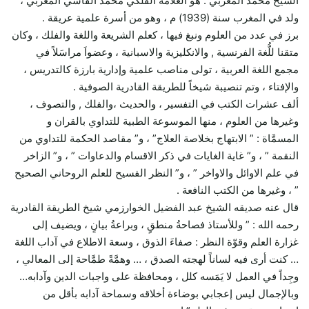
الشيخ محمد المغربي : هو العلامة الفلكي محمد الفاسي المغربي ،
ولد في المغرب سنة (1939) م ، وهو من أسرة علمية عريقة .
برز في عدد من العلوم ونبغ فيها ، كعلم الشريعة واللغة والفلك ، وكان
متقنا للُّغة الفرنسية , والانكليزية والاسبانية ، وعضواَ مراسَلاً في
مجمع اللغة العربية ، تولى مناصب علمية وإدارية بارزة كالتدريس ،
والإفتاء ، وتم تنصيبة شيخاً للطريقة القادرية الصوفية .
ألف عشرات الكتب في التفسير ، والحديث ،والفلك , والتصوف ،
وغيرها من العلوم ، منها الموسوعة الطبية للتداوي بالقران و
المسمَّاة : ” الابتهاج بخلاصة العلاج” ، و” مقاصد الحكمة للتداوي من
النقمة ” ، و” غاية الغايات في ذكر الاقسام والدعاوات ” ، و” الزاخر
في علم الاوائل والاواخر ” ، و” النظر الفسيح للعلم الروحاني الصحيح
” ، وغيرها من الكتب النافعة .
قال عنه صديقه الشيخ عبد الفضيل الخوارزمي شيخ الطريقة القادرية
رحمه الله : ” وللأستاذ فصاحةُ منطقٍ ، وبراعةُ بيانٍ ، ويضيف إلى
غزارة العلم وقوّة النظر : صفاءَ الذوق ، وسعة الاطلاع في آداب اللغة
… كنت أرى فيه لساناً لهجته الصدق ، … وهمَّةً طمَّاحة إلى المعالي ،
وجِداً في العمل لا يَمَسه كلل ، ومحافظة على واجبات الدين وآدابه…
وبالإجمال ليس إعجابي بوضاءة أخلاقه وسماحة آدابه بأقل من