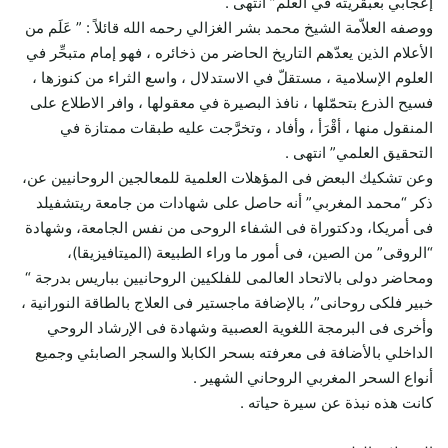
إعجابي بعبقريته في العلم” انتهى .
ووصفه العلاّمة الشيخ محمد بشر الغزالي رحمه الله قائلاً : ” عَلَم من
الأعلام الذين يعدّهم التاريخ الحاضر من ذخائره ، فهو إمام متبحِّر في
العلوم الإسلامية ، مستقلّ في الاستدلال ، واسع الثراء من كنوزها ،
فسيح الذرع بتحمّلها ، نافذ البصيرة في معقولها ، وافر الاطلاع على
المنقول منها ، أقْرَأ ، وأفاد ، وتخرَّجت عليه طبقات ممتازة في
التحقيق العلمي” انتهى .
وعن تشكيك البعض فى المؤهلات العلمية للمعالجين الروحانيين عن،
ذكر “محمد المغربي” أنه حاصل على شهادات من جامعة ريتشفيلد
فى أمريكا، ودكتوراة فى الشفاء الروحى من نفس الجامعة، وشهادة
“الروقى” من الصين، فى أمور ما وراء الطبيعة (الميتافيزيقا)،
ومحاضر دولى بالاتحاد العالمى للفلكيين الروحانيين بباريس بدرجة “
خبير فلكى روحانى”، بالإضافة ماجستير فى العلاج بالطاقة النورانية ،
وأخرى فى البرمجة اللغوية العصبية وشهادة فى الإرشاد الروحي
الداخلي بالأضافة فى معرفته بسحر الكابلا والسجر الصابئي وجميع
أنواع السحر المغربي الروحاني الشهير .
كانت هذه نبذة عن سيرة حياته .