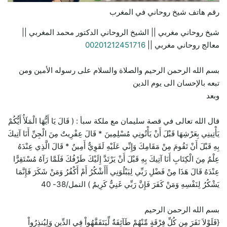
رقم هاتف شيخ روحاني في المغرب
شيخ روحاني مغربي || الشيخ الروحاني الدكتور محمد المغربي ||
معالج روحاني مغربي ||
00201212451716
بسم الله الرحمن الرحيم والصلاة والسلام على رسوله الأمين ومن
تبعه بالإحسان الى يوم الدين
وبعد
قال الله تعالى في قصة سليمان مع ملكة سبأ : ( قَالَ يَا أَيُّهَا الْمَلَأُ أَيُّكُمْ
يَأْتِينِي بِعَرْشِهَا قَبْلَ أَنْ يَأْتُونِي مُسْلِمِينَ * قَالَ عِفْرِيتٌ مِنَ الْجِنِّ أَنَا آتِيكَ
بِهِ قَبْلَ أَنْ تَقُومَ مِنْ مَقَامِكَ وَإِنِّي عَلَيْهِ لَقَوِيٌّ أَمِينٌ * قَالَ الَّذِي عِنْدَهُ
عِلْمٌ مِنَ الْكِتَابِ أَنَا آتِيكَ بِهِ قَبْلَ أَنْ يَرْتَدَّ إِلَيْكَ طَرْفُكَ فَلَمَّا رَآهُ مُسْتَقِرًّا
عِنْدَهُ قَالَ هَذَا مِنْ فَضْلِ رَبِّي لِيَبْلُوَنِي أَأَشْكُرُ أَمْ أَكْفُرُ وَمَنْ شَكَرَ فَإِنَّمَا
يَشْكُرُ لِنَفْسِهِ وَمَنْ كَفَرَ فَإِنَّ رَبِّي غَنِيٌّ كَرِيمٌ ) النمل/38- 40
بسم الله الرحمن الرحيم
{فَلَوْلاَ نَفَرَ مِن كُلِّ فِرْقَةٍ مِّنْهُمْ طَآئِفَةٌ لِّيَتَفَقَّهُواْ فِي الدِّينِ وَلِيُنذِرُواْ