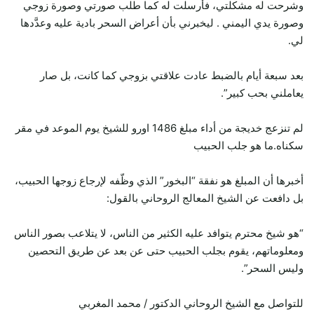
وشرحت له مشكلتي، فأرسلت له كما طلب صورتي وصورة زوجي
وصورة يدي اليمني . ليخبرني بأن أعراض السحر بادية عليه وعدَّدها
لي.
بعد سبعة أيام بالضبط عادت علاقتي بزوجي كما كانت، بل صار
يعاملني بحب كبير”.
لم تنزعج خديجة من أداء مبلغ 1486 اورو للشيخ يوم الموعد في مقر
سكناه.ما هو جلب الحبيب
أخبرها أن المبلغ هو نفقة “البخور” الذي وظّفه لإرجاع زوجها الحبيب،
بل دافعت عن الشيخ المعالج الروحاني بالقول:
“هو شيخ محترم يتوافد عليه الكثير من الناس، لا يتلاعب بصور الناس
ومعلوماتهم، يقوم بجلب الحبيب حتى عن بعد عن طريق التحصين
وليس السحر”.
للتواصل مع الشيخ الروحاني الدكتور / محمد المغربي