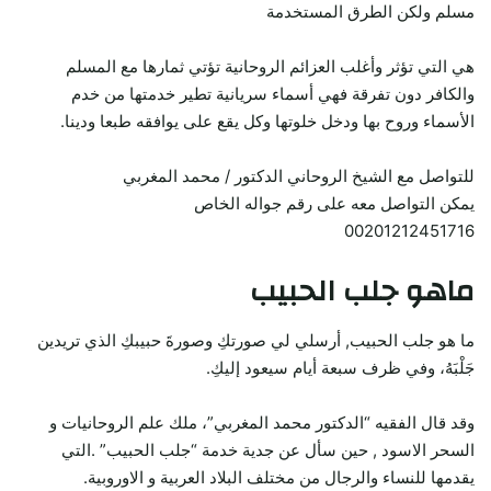
مسلم ولكن الطرق المستخدمة
هي التي تؤثر وأغلب العزائم الروحانية تؤتي ثمارها مع المسلم
والكافر دون تفرقة فهي أسماء سريانية تطير خدمتها من خدم
الأسماء وروح بها ودخل خلوتها وكل يقع على يوافقه طبعا ودينا.
للتواصل مع الشيخ الروحاني الدكتور / محمد المغربي
يمكن التواصل معه على رقم جواله الخاص
00201212451716
ماهو جلب الحبيب
ما هو جلب الحبيب, أرسلي لي صورتكِ وصورةَ حبيبكِ الذي تريدين
جَلْبَهُ، وفي ظرف سبعة أيام سيعود إليكِ.
وقد قال الفقيه “الدكتور محمد المغربي”، ملك علم الروحانيات و
السحر الاسود , حين سأل عن جدية خدمة “جلب الحبيب” .التي
يقدمها للنساء والرجال من مختلف البلاد العربية و الاوروبية.