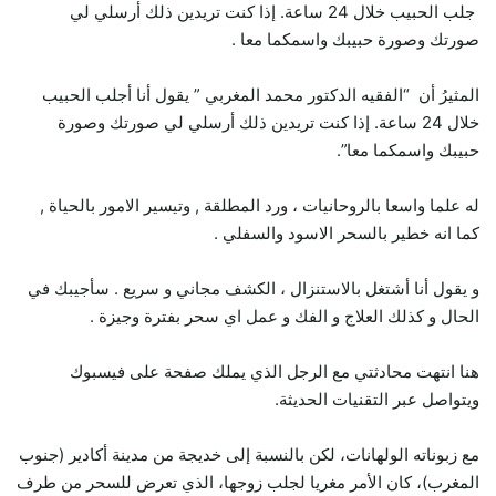
جلب الحبيب خلال 24 ساعة. إذا كنت تريدين ذلك أرسلي لي
صورتك وصورة حبيبك واسمكما معا .
المثيرُ أن “الفقيه الدكتور محمد المغربي ” يقول أنا أجلب الحبيب
خلال 24 ساعة. إذا كنت تريدين ذلك أرسلي لي صورتك وصورة
حبيبك واسمكما معا”.
له علما واسعا بالروحانيات ، ورد المطلقة , وتيسير الامور بالحياة ,
كما انه خطير بالسحر الاسود والسفلي .
و يقول أنا أشتغل بالاستنزال ، الكشف مجاني و سريع . سأجيبك في
الحال و كذلك العلاج و الفك و عمل اي سحر بفترة وجيزة .
هنا انتهت محادثتي مع الرجل الذي يملك صفحة على فيسبوك
ويتواصل عبر التقنيات الحديثة.
مع زبوناته الولهانات، لكن بالنسبة إلى خديجة من مدينة أكادير (جنوب
المغرب)، كان الأمر مغريا لجلب زوجها، الذي تعرض للسحر من طرف