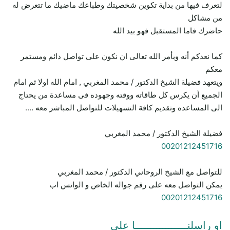
لتعرف فيها من بداية تكوين شخصيتك وطباعك ماضيك ما تتعرض له
من مشاكل
حاضرك فاما المستقبل فهو بيد الله
كما نعدكم أنه وبأمر الله تعالى ان نكون على تواصل دائم ومستمر
معكم
ويتعهد فضيلة الشيخ الدكتور / محمد المغربي , امام الله اولا ثم امام
الجميع أن يكرس كل طاقاته ووقته وجهوده فى مساعدة من يحتاج
الى المساعده وتقديم كافة التسهيلات للتواصل المباشر معه ….
فضيلة الشيخ الدكتور / محمد المغربي
00201212451716
للتواصل مع الشيخ الروحاني الدكتور / محمد المغربي
يمكن التواصل معه على رقم جواله الخاص و الواتس اب
00201212451716
او راسلنـــــــــــــــــا علي