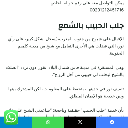
يمكن التواصل معه على رقم جواله الخاص
00201212451716
جلب الحبيب بالشمع
الإقبال على شيوخ من جنوب المغرب، يُسجل بشكل كبير، على رأي
نور، التي فضلت هي الأخرى التعامل مع شيخ من مدينة كلميم
الجنوبية.
وهي المستقرة في مدينة فاس شمال البلاد. تقول دون تردد “اتصلتُ
بالشيخ ليجلب لي حبيبي من أجل الزواج”.
تضيف نور في حديثها ، بتحفظ على المعلومات، لكن المشترك بينها
وبين خديجة هو الإيمان المطلق.
بأن خدمة “جلب الحبيب” حقيقية وناجحة: “ساعدني الشيخ على فك
السحر الذي آذتني به إحدى قريباتي فلم أعد أدرس جيدا ولم أتلق أي
عرض للزواج منذ ثلاثة سنوات.