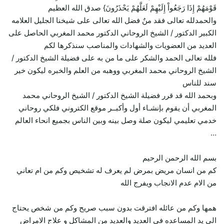
قَوْمَهُمْ إِذَا رَجَعُواْ إِلَيْهِمْ لَعَلَّهُمْ يَحْذَرُونَ} صدق الله العظيم
والحمدلله تعالى فقد منٌ فضل الله تعالى على شيخنا الجليل العلامه
الكبير الدكتور / الشيخ الروحاني الدكتور محمد المغربي الحاصل على
العديد من العضويات والشهادات والمناصب سنذكرها لكم
فلله تعالى الحمد والشكر على ما من به على فضيلة الشيخ الدكتور /
الشيخ الروحاني محمد المغربي ووهبه من العلم والخبره ليكون خير
سند للناس
وبحمد الله قد قرر فضيلة الشيخ الدكتور / الشيخ الروحاني محمد
المغربي أن يقوم بإنشـاء أول وأكبــر موقع الكتروني فلكي روحاني
خدمي تعليمي ليكون صلة وصل بينه وبين الناس بجميع انحاء العالم
…
بسم الله الرحمن الرحيم
كم من انسان مريض بمرض لم يعرف له تشخيص وكم من ام تعاني
من الام عدم الانجاب ويفرج الله
همها وكم من عائله افترقت بدون سبب صريح وكم من شخص يحتاج
الى يد المساعده فى العديد والعديد من المشاكل و علاج الامراض