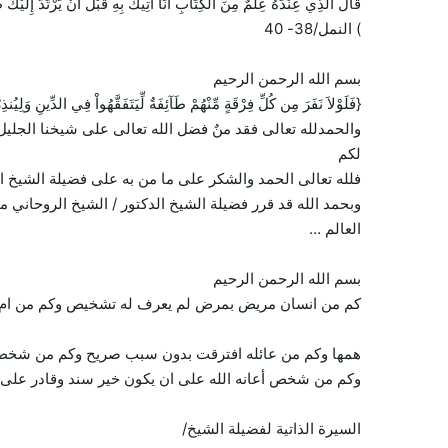
قَالَ الَّذِي عِنْدَهُ عِلْمٌ مِنَ الْكِتَابِ أَنَا آتِيكَ بِهِ قَبْلَ أَنْ يَرْتَدَّ إِلَيْكَ
) النمل/38- 40
بسم الله الرحمن الرحيم
{فَلَوْلاَ نَفَرَ مِن كُلِّ فِرْقَةٍ مِّنْهُمْ طَآئِفَةٌ لِّيَتَفَقَّهُواْ فِي الدِّينِ وَل
والحمدلله تعالى فقد منٌ فضل الله تعالى على شيخنا الجليل
لكم
فلله تعالى الحمد والشكر على ما من به على فضيلة الشيخ ا
وبحمد الله قد قرر فضيلة الشيخ الدكتور / الشيخ الروحاني 
العالم …
بسم الله الرحمن الرحيم
كم من انسان مريض بمرض لم يعرف له تشخيص وكم من ام تعا
همها وكم من عائله افترقت بدون سبب صريح وكم من شخص يح
وكم من شخص أعانه الله على ان يكون خير سند وقادر على ت
السيرة الذاتية لفضيلة الشيخ/