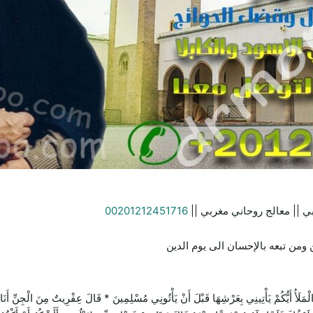
ي || معالج روحاني مغربي ||
00201212451716
ومن تبعه بالإحسان الى يوم الدين
يَأْتِينِي بِعَرْشِهَا قَبْلَ أَنْ يَأْتُونِي مُسْلِمِينَ * قَالَ عِفْرِيتٌ مِنَ الْجِنِّ أَنَا آتِيكَ 