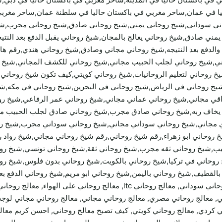
ليا في عمان,ساحر مغربي في باكستان حاليا في سلطنة عمان,ساحر مغربي
ني سوداني,شيخ روحاني يمني,شيخ روحاني صادق,شيخ روحاني مجرب,ش
ي يمني صادق,شيخ روحاني يعالج بالمجان,شيخ روحاني يقبل الدفع بعد الن
لدفع بعد النتيجه,شيخ روحاني مجاني وصادق,شيخ روحاني هندي,رقم ها
ي,شيخ روحاني لجلب الحبيب مجاني,شيخ روحاني للكشف المجاني,شيخ رو
شيخ روحاني لتعليم الروحانيات,شيخ روحاني كويتي,كيف تكون شيخ روحا
يخ روحاني في الرياض,شيخ روحاني في البحرين,شيخ روحاني في مكه,شي
قي مجاني,شيخ روحاني عماني مجاني,شيخ روحاني عمر الرفاعي,شيخ ر
ق يخاف ربه,شيخ روحاني صادق مجرب,شيخ روحاني صادق لجلب الحبيب م
دي مجاني,شيخ روحاني سوداني مجاني,شيخ روحاني سوداني مجرب,شيخ 
روحاني ابو زهراء,رقم شيخ روحاني,رقم شيخ روحاني مجاني,شيخ رواد
يب,شيخ روحاني ثقه مجرب,شيخ روحاني ثقة,شيخ روحاني تونسي,شيخ روح
حاني في تركيا,شيخ روحاني بالكويت,شيخ روحاني بدون فلوس,شيخ روحا
القطيف,شيخ روحاني باليمن,شيخ روحاني ابو مريم,شيخ روحاني الدفع بعد 
سابق, معالج روحاني اردني, معالج روحاني مغربي, معالج روحاني سوداني, معالج ر
ي, معالج روحاني مصري, معالج روحاني مجاني, معالج روحاني مجاني لوجه 
حاني كردي, معالج روحاني كويتي, كيف تصبح معالج روحاني, احسن كريم معا