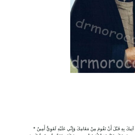
بِهِ قَبْلَ أَنْ تَقُومَ مِنْ مَقَامِكَ وَإِنِّي عَلَيْهِ لَقَوِيٌّ أَمِينٌ *