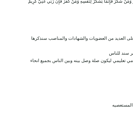
ُ وَمَنْ شَكَرَ فَإِنَّمَا يَشْكُرُ لِنَفْسِهِ وَمَنْ كَفَرَ فَإِنَّ رَبِّي غَنِيٌّ كَرِيمٌ
ل على العديد من العضويات والشهادات والمناصب سنذكرها
ير سند للناس
دمي تعليمي ليكون صلة وصل بينه وبين الناس بجميع انحاء
المستعصيه