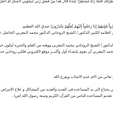
 طَرْفُكَ فَلَمَّا رَآهُ مُسْتَقِرًّا عِنْدَهُ قَالَ هَذَا مِنْ فَضْلِ رَبِّي لِيَبْلُوَنِي أَأَشْكُرُ أَمْ أَكْفُر
ِيُنذِرُواْ قَوْمَهُمْ إِذَا رَجَعُواْ إِلَيْهِمْ لَعَلَّهُمْ يَحْذَرُونَ} صدق الله العظيم
 العلامه الكبير الدكتور / الشيخ الروحاني الدكتور محمد المغربي الحاص
لدكتور / الشيخ الروحاني محمد المغربي ووهبه من العلم والخبره ليكون خ
محمد المغربي أن يقوم بإنشـاء أول وأكبــر موقع الكتروني فلكي روحاني خ
ني من الام عدم الانجاب ويفرج الله
تاج الى يد المساعده فى العديد والعديد من المشاكل و علاج الامراض 
قديم المساعده للناس من القرآن الكريم وسنة رسول الله (ص) .