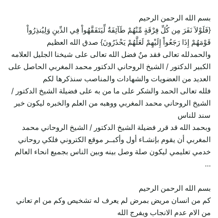
بسم الله الرحمن الرحيم
{فَلَوْلاَ نَفَرَ مِن كُلِّ فِرْقَةٍ مِّنْهُمْ طَآئِفَةٌ لِّيَتَفَقَّهُواْ فِي الدِّينِ وَلِيُنذِرُواْ
قَوْمَهُمْ إِذَا رَجَعُواْ إِلَيْهِمْ لَعَلَّهُمْ يَحْذَرُونَ} صدق الله العظيم
والحمدلله تعالى فقد منٌ فضل الله تعالى على شيخنا الجليل العلامه
الكبير الدكتور / الشيخ الروحاني الدكتور محمد المغربي الحاصل على
العديد من العضويات والشهادات والمناصب سنذكرها لكم
فلله تعالى الحمد والشكر على ما من به على فضيلة الشيخ الدكتور /
الشيخ الروحاني محمد المغربي ووهبه من العلم والخبره ليكون خير
سند للناس
وبحمد الله قد قرر فضيلة الشيخ الدكتور / الشيخ الروحاني محمد
المغربي أن يقوم بإنشـاء أول وأكبــر موقع الكتروني فلكي روحاني
خدمي تعليمي ليكون صلة وصل بينه وبين الناس بجميع انحاء العالم
…
بسم الله الرحمن الرحيم
كم من انسان مريض بمرض لم يعرف له تشخيص وكم من ام تعاني
من الام عدم الانجاب ويفرج الله