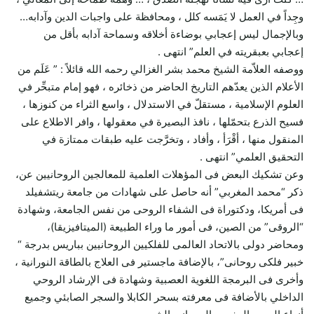
وجِداً في العمل لا يَمَسه كلل ، ومحافظة على واجبات الدين وآدابه…
وبالإجمال ليس إعجابي بوضاءة أخلاقه وسماحة آدابه بأقل من
إعجابي بعبقريته في العلم” انتهى .
ووصفه العلاّمة الشيخ محمد بشر الغزالي رحمه الله قائلاً : ” عَلَم من
الأعلام الذين يعدّهم التاريخ الحاضر من ذخائره ، فهو إمام متبحِّر في
العلوم الإسلامية ، مستقلّ في الاستدلال ، واسع الثراء من كنوزها ،
فسيح الذرع بتحمّلها ، نافذ البصيرة في معقولها ، وافر الاطلاع على
المنقول منها ، أقْرَأ ، وأفاد ، وتخرَّجت عليه طبقات ممتازة في
التحقيق العلمي” انتهى .
وعن تشكيك البعض فى المؤهلات العلمية للمعالجين الروحانيين عن،
ذكر “محمد المغربي” أنه حاصل على شهادات من جامعة ريتشفيلد
فى أمريكا، ودكتوراة فى الشفاء الروحى من نفس الجامعة، وشهادة
“الروقى” من الصين، فى أمور ما وراء الطبيعة (الميتافيزيقا)،
ومحاضر دولى بالاتحاد العالمى للفلكيين الروحانيين بباريس بدرجة “
خبير فلكى روحانى”، بالإضافة ماجستير فى العلاج بالطاقة النورانية ،
وأخرى فى البرمجة اللغوية العصبية وشهادة فى الإرشاد الروحي
الداخلي بالأضافة فى معرفته بسحر الكابلا والسجر الصابئي وجميع