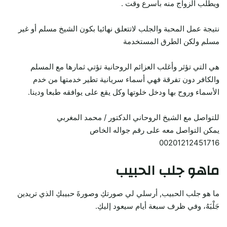
ويطلب الزواج منه بأسرع وقت .
نتيجة عمل المحبة والجلب لاتتعلق نهائيا بكون الشيخ مسلم أو غير
مسلم ولكن الطرق المستخدمة
هي التي تؤثر وأغلب العزائم الروحانية تؤتي ثمارها مع المسلم
والكافر دون تفرقة فهي أسماء سريانية تطير خدمتها من خدم
الأسماء وروح بها ودخل خلوتها وكل يقع على يوافقه طبعا ودينا.
للتواصل مع الشيخ الروحاني الدكتور / محمد المغربي
يمكن التواصل معه على رقم جواله الخاص
00201212451716
ماهو جلب الحبيب
ما هو جلب الحبيب, أرسلي لي صورتكِ وصورةَ حبيبكِ الذي تريدين
جَلْبَهُ، وفي ظرف سبعة أيام سيعود إليكِ.