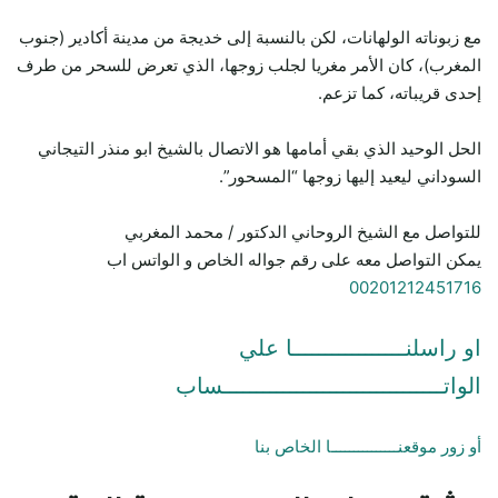
مع زبوناته الولهانات، لكن بالنسبة إلى خديجة من مدينة أكادير (جنوب
المغرب)، كان الأمر مغريا لجلب زوجها، الذي تعرض للسحر من طرف
إحدى قريباته، كما تزعم.
الحل الوحيد الذي بقي أمامها هو الاتصال بالشيخ ابو منذر التيجاني
السوداني ليعيد إليها زوجها “المسحور”.
للتواصل مع الشيخ الروحاني الدكتور / محمد المغربي
يمكن التواصل معه على رقم جواله الخاص و الواتس اب
00201212451716
او راسلنـــــــــــــــــا علي
الواتـــــــــــــــــــــــــــــــــساب
أو زور موقعنـــــــــــــــا الخاص بنا