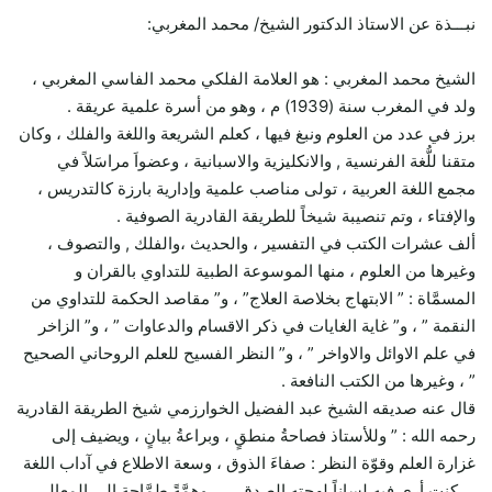
نبـــذة عن الاستاذ الدكتور الشيخ/ محمد المغربي:
الشيخ محمد المغربي : هو العلامة الفلكي محمد الفاسي المغربي ،
ولد في المغرب سنة (1939) م ، وهو من أسرة علمية عريقة .
برز في عدد من العلوم ونبغ فيها ، كعلم الشريعة واللغة والفلك ، وكان
متقنا للُّغة الفرنسية , والانكليزية والاسبانية ، وعضواَ مراسَلاً في
مجمع اللغة العربية ، تولى مناصب علمية وإدارية بارزة كالتدريس ،
والإفتاء ، وتم تنصيبة شيخاً للطريقة القادرية الصوفية .
ألف عشرات الكتب في التفسير ، والحديث ،والفلك , والتصوف ،
وغيرها من العلوم ، منها الموسوعة الطبية للتداوي بالقران و
المسمَّاة : ” الابتهاج بخلاصة العلاج” ، و” مقاصد الحكمة للتداوي من
النقمة ” ، و” غاية الغايات في ذكر الاقسام والدعاوات ” ، و” الزاخر
في علم الاوائل والاواخر ” ، و” النظر الفسيح للعلم الروحاني الصحيح
” ، وغيرها من الكتب النافعة .
قال عنه صديقه الشيخ عبد الفضيل الخوارزمي شيخ الطريقة القادرية
رحمه الله : ” وللأستاذ فصاحةُ منطقٍ ، وبراعةُ بيانٍ ، ويضيف إلى
غزارة العلم وقوّة النظر : صفاءَ الذوق ، وسعة الاطلاع في آداب اللغة
… كنت أرى فيه لساناً لهجته الصدق ، … وهمَّةً طمَّاحة إلى المعالي ،