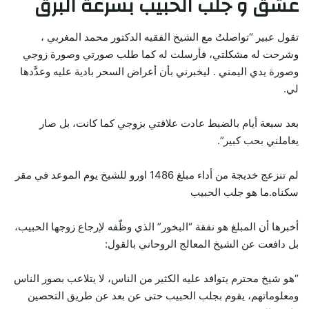
عشق و جلب الحبيب بسرعة البرق
تقول عبير “تواصلتُ مع الشيخ الفقيه الدكتور محمد المغربي ،
وشرحت له مشكلتي، فأرسلت له كما طلب صورتي وصورة زوجي
وصورة يدي اليمني . ليخبرني بأن أعراض السحر بادية عليه وعدَّدها
لي.
بعد سبعة أيام بالضبط عادت علاقتي بزوجي كما كانت، بل صار
يعاملني بحب كبير”.
لم تنزعج خديجة من أداء مبلغ 1486 اورو للشيخ يوم الموعد في مقر
سكناه.ما هو جلب الحبيب
أخبرها أن المبلغ هو نفقة “البخور” الذي وظّفه لإرجاع زوجها الحبيب،
بل دافعت عن الشيخ المعالج الروحاني بالقول:
“هو شيخ محترم يتوافد عليه الكثير من الناس، لا يتلاعب بصور الناس
ومعلوماتهم، يقوم بجلب الحبيب حتى عن بعد عن طريق التحصين