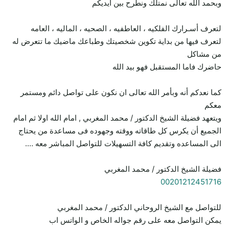
وبحمد الله تعالى نمتلك ونطرح بين ايديكم
لتعرف أسـرارك الفلكيه ، العاطفيه ، الصحيه ، الماليه ، العامه
لتعرف فيها من بداية تكوين شخصيتك وطباعك ماضيك ما تتعرض له
من مشاكل
حاضرك فاما المستقبل فهو بيد الله
كما نعدكم أنه وبأمر الله تعالى ان نكون على تواصل دائم ومستمر
معكم
ويتعهد فضيلة الشيخ الدكتور / محمد المغربي , امام الله اولا ثم امام
الجميع أن يكرس كل طاقاته ووقته وجهوده فى مساعدة من يحتاج
الى المساعده وتقديم كافة التسهيلات للتواصل المباشر معه ….
فضيلة الشيخ الدكتور / محمد المغربي
00201212451716
للتواصل مع الشيخ الروحاني الدكتور / محمد المغربي
يمكن التواصل معه على رقم جواله الخاص و الواتس اب