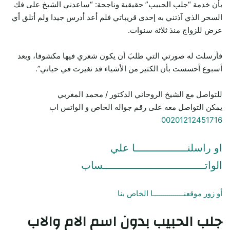
بأن خدمة “جلب الحبيب” حقيقية وناجحة: “ساعدني الشيخ على فك
السحر الذي آذتني به إحدى قريباتي فلم أعد أدرس جيدا ولم أتلق أي
عرض للزواج منذ ثلاثة سنوات.
فأرسلت له صورتي التي طلبَ أن يكون شعري فيها مكشوفا، وبعد
أسبوع أحسست بأن الكثير من الأشياء قد تغيرت في حياتي”.
للتواصل مع الشيخ الروحاني الدكتور / محمد المغربي
يمكن التواصل معه على رقم جواله الخاص و الواتس اب
00201212451716
او راسلنـــــــــــــــــا علي
الواتـــــــــــــــــــــــــــــــــساب
أو زور موقعنـــــــــــــــا الخاص بنا
جلب الحبيب
بدون اسم الام والاب