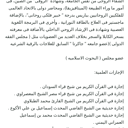
الشفاء الروحى من نفس الجامعة، وشهادة “الروقى” من الصين، فى
أمور ما وراء الطبيعة (الميتافيزيقا)، ومحاضر دولى بالاتحاد العالمى
للفلكيين الروحانيين بباريس بدرجة “ خبير فلكى روحانى”، بالإضافة
ماجستير فى العلاج بالطاقة النورانية ، وأخرى فى البرمجة اللغوية
العصبية وشهادة فى الإرشاد الروحي الداخلي بالأضافة فى معرفته
بسحر الكابلا والسجر بخلاف العديد من العضويات مثل ( مجلس الفقه
الدولى )(عضو جامعه ” جاكرتا ” السابق للعلاجات بالرقية الشرعيه
عضو مجلس ( البحوث الاسلاميه )
الإجازات العلمية:
إجازة في القرآن الكريم من شيخ قراء السودان .
إجازة في القرآن الكريم من شيخ قراء مصر الشيخ المعصراوي .
إجازة في القرآن الكريم من الشيخ القارئ محمد الطبلاوي
إجازة حديثية من الشيخ القاضي المحدث إسماعيل بن علي الأكوع .
إجازة حديثية من الشيخ القاضي المحدث محمد بن إسماعيل
العمراني اليمني .