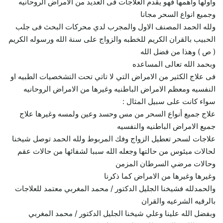
وأولها وأهمها فهو يقدم العلاجات فى العديد من الامراض الروحانيه
وجميع انواع السحر مجانا
ولله الحمد المصنف الاول والمجرب لدي محركات البحث فى جلب
الحبيب بالقران الكريم للخطبه والزواج على سنة الله ورسوله الكريم
( ص ) وهذا من فضل الله
وبحمد الله تعالى المساعده
فى علاج الكثير من الامراض التي لا تاتي تحت التشخصيات الطبيه او
النفسيه ومعظم الامراض الباطنيه وغيرها من الامراض الروحانيه
سواء كانت على سبيل المثال :
علاج جميع أنواع السحر من مس وحسد وعين ولمسه وغيرها علاج
جميع الامراض الباطنيه والنفسيه
علاجات لسحر تعطيل الزواج وفك المربوط ولله الحمد توصل شيخنا
لحالات ميئوس من حالتها وجعله الله سببا لشفائها من حالات عقم
وحالات مرضي السرطان المزمن
وغيرها وغيرها من الامراض كما ذكرنا
والحمدلله فشيخنا الجليل الدكتور / محمد المغربي معتمد للعلاجات
بالرقيه الشرعيه والقران
وبفضل الله علينا وعلي شيخنا الجليل الدكتور / محمد المغربي