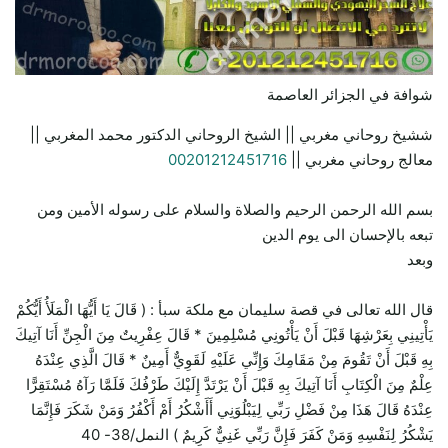
شوافة في الجزائر العاصمة
ششيخ روحاني مغربي || الشيخ الروحاني الدكتور محمد المغربي ||
معالج روحاني مغربي ||
00201212451716
بسم الله الرحمن الرحيم والصلاة والسلام على رسوله الأمين ومن
تبعه بالإحسان الى يوم الدين
وبعد
قال الله تعالى في قصة سليمان مع ملكة سبأ : ( قَالَ يَا أَيُّهَا الْمَلَأُ أَيُّكُمْ
يَأْتِينِي بِعَرْشِهَا قَبْلَ أَنْ يَأْتُونِي مُسْلِمِينَ * قَالَ عِفْرِيتٌ مِنَ الْجِنِّ أَنَا آتِيكَ
بِهِ قَبْلَ أَنْ تَقُومَ مِنْ مَقَامِكَ وَإِنِّي عَلَيْهِ لَقَوِيٌّ أَمِينٌ * قَالَ الَّذِي عِنْدَهُ
عِلْمٌ مِنَ الْكِتَابِ أَنَا آتِيكَ بِهِ قَبْلَ أَنْ يَرْتَدَّ إِلَيْكَ طَرْفُكَ فَلَمَّا رَآهُ مُسْتَقِرًّا
عِنْدَهُ قَالَ هَذَا مِنْ فَضْلِ رَبِّي لِيَبْلُوَنِي أَأَشْكُرُ أَمْ أَكْفُرُ وَمَنْ شَكَرَ فَإِنَّمَا
يَشْكُرُ لِنَفْسِهِ وَمَنْ كَفَرَ فَإِنَّ رَبِّي غَنِيٌّ كَرِيمٌ ) النمل/38- 40