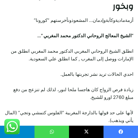
وبخور
أزمةماديةوكآبةوإدمان… المشعوذونأخرستهم “كورونا”
“الشيخ المعالج الروحاني الدكتور محمد المغربي ”…
انطلق الشيخ الروحاني المغربي الدكتور محمد المغربي انطلق من
الإمارات ووصل إلى المغرب , كما انطلق علي السعودية.
احدي الحالات تريد نشر تجربتها بالعمل.
زيادة فرص الزواج كان هاجسا ملحا لنور، لذلك لم تنزعج من دفع
مبلغ 2760 اورو للشيخ.
لأنها على حد قولها بالدارجة المغربية “الفلوس كتمشي وتجي” (المال
يأتي ويذهب).
كما نتشرف أن نعلن لسيادتكم أننا على إستعداد تام للمساعده