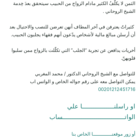
الثمن لا يكلّفُ الكثير مادام الزواج من الحبيب سيتحقق بعدَ خِدمة
الشيخ الروحاني .
كثيراتٌ يعترفن في آخر المطاف أنهن تعرضن للنصب والاحتيال بعد
أن أرسلن مبالغ مالية لأشخاص يدّعون أنهم فقهاء يجلبون الحبيب.
أخريات يدافعن عن تجربة “الجلب” التي تكلّلت بالزواج ممن سلبوا
قلوبهنّ.
للتواصل مع الشيخ الروحاني الدكتور / محمد المغربي
يمكن التواصل معه على رقم جواله الخاص و الواتس اب
00201212451716
او راسلنـــــــــــــــــا علي
الواتـــــــــــــــــــــــــــــــــساب
أو زور موقعنـــــــــــــــا الخاص بنا