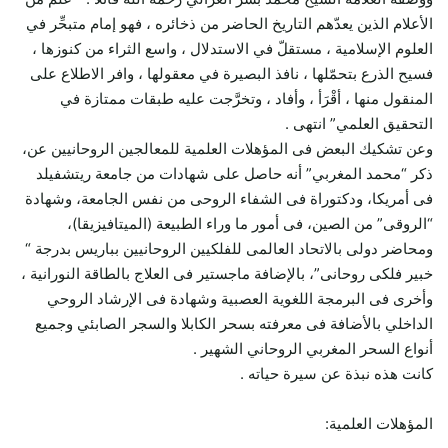
الأعلام الذين يعدّهم التاريخ الحاضر من ذخائره ، فهو إمام متبحِّر في
العلوم الإسلامية ، مستقلّ في الاستدلال ، واسع الثراء من كنوزها ،
فسيح الذرع بتحمّلها ، نافذ البصيرة في معقولها ، وافر الاطلاع على
المنقول منها ، أقْرَأ ، وأفاد ، وتخرَّجت عليه طبقات ممتازة في
التحقيق العلمي” انتهى .
وعن تشكيك البعض فى المؤهلات العلمية للمعالجين الروحانيين عن،
ذكر “محمد المغربي” أنه حاصل على شهادات من جامعة ريتشفيلد
فى أمريكا، ودكتوراة فى الشفاء الروحى من نفس الجامعة، وشهادة
“الروقى” من الصين، فى أمور ما وراء الطبيعة (الميتافيزيقا)،
ومحاضر دولى بالاتحاد العالمى للفلكيين الروحانيين بباريس بدرجة “
خبير فلكى روحانى”، بالإضافة ماجستير فى العلاج بالطاقة النورانية ،
وأخرى فى البرمجة اللغوية العصبية وشهادة فى الإرشاد الروحي
الداخلي بالأضافة فى معرفته بسحر الكابلا والسجر الصابئي وجميع
أنواع السحر المغربي الروحاني الشهير .
كانت هذه نبذة عن سيرة حياته .
المؤهلات العلمية: