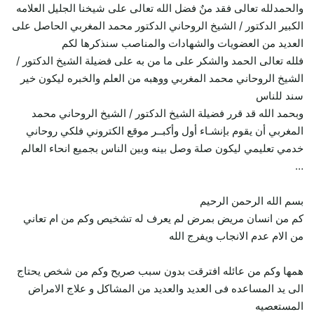
والحمدلله تعالى فقد منٌ فضل الله تعالى على شيخنا الجليل العلامه
الكبير الدكتور / الشيخ الروحاني الدكتور محمد المغربي الحاصل على
العديد من العضويات والشهادات والمناصب سنذكرها لكم
فلله تعالى الحمد والشكر على ما من به على فضيلة الشيخ الدكتور /
الشيخ الروحاني محمد المغربي ووهبه من العلم والخبره ليكون خير
سند للناس
وبحمد الله قد قرر فضيلة الشيخ الدكتور / الشيخ الروحاني محمد
المغربي أن يقوم بإنشـاء أول وأكبــر موقع الكتروني فلكي روحاني
خدمي تعليمي ليكون صلة وصل بينه وبين الناس بجميع انحاء العالم
…
بسم الله الرحمن الرحيم
كم من انسان مريض بمرض لم يعرف له تشخيص وكم من ام تعاني
من الام عدم الانجاب ويفرج الله
همها وكم من عائله افترقت بدون سبب صريح وكم من شخص يحتاج
الى يد المساعده فى العديد والعديد من المشاكل و علاج الامراض
المستعصيه