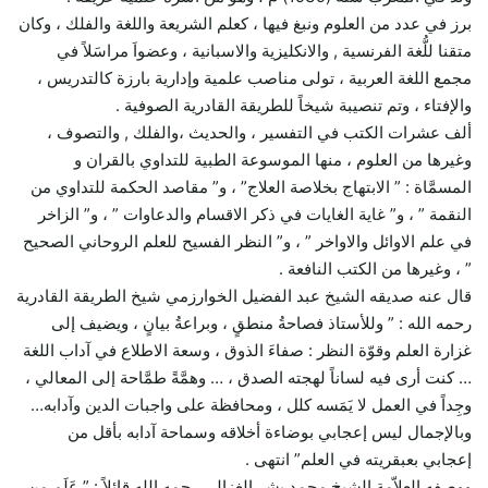
برز في عدد من العلوم ونبغ فيها ، كعلم الشريعة واللغة والفلك ، وكان
متقنا للُّغة الفرنسية , والانكليزية والاسبانية ، وعضواَ مراسَلاً في
مجمع اللغة العربية ، تولى مناصب علمية وإدارية بارزة كالتدريس ،
والإفتاء ، وتم تنصيبة شيخاً للطريقة القادرية الصوفية .
ألف عشرات الكتب في التفسير ، والحديث ،والفلك , والتصوف ،
وغيرها من العلوم ، منها الموسوعة الطبية للتداوي بالقران و
المسمَّاة : ” الابتهاج بخلاصة العلاج” ، و” مقاصد الحكمة للتداوي من
النقمة ” ، و” غاية الغايات في ذكر الاقسام والدعاوات ” ، و” الزاخر
في علم الاوائل والاواخر ” ، و” النظر الفسيح للعلم الروحاني الصحيح
” ، وغيرها من الكتب النافعة .
قال عنه صديقه الشيخ عبد الفضيل الخوارزمي شيخ الطريقة القادرية
رحمه الله : ” وللأستاذ فصاحةُ منطقٍ ، وبراعةُ بيانٍ ، ويضيف إلى
غزارة العلم وقوّة النظر : صفاءَ الذوق ، وسعة الاطلاع في آداب اللغة
… كنت أرى فيه لساناً لهجته الصدق ، … وهمَّةً طمَّاحة إلى المعالي ،
وجِداً في العمل لا يَمَسه كلل ، ومحافظة على واجبات الدين وآدابه…
وبالإجمال ليس إعجابي بوضاءة أخلاقه وسماحة آدابه بأقل من
إعجابي بعبقريته في العلم” انتهى .
ووصفه العلاّمة الشيخ محمد بشر الغزالي رحمه الله قائلاً : ” عَلَم من