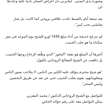
وصورة يدي اليمني . ليخبرني بأن أعراض السحر بادية عليه وعدَّدها
لي.
بعد سبعة أيام بالضبط عادت علاقتي بزوجي كما كانت، بل صار
يعاملني بحب كبير”.
لم تنزعج خديجة من أداء مبلغ 1486 اورو للشيخ يوم الموعد في مقر
سكناه.ما هو جلب الحبيب
أخبرها أن المبلغ هو نفقة “البخور” الذي وظّفه لإرجاع زوجها الحبيب،
بل دافعت عن الشيخ المعالج الروحاني بالقول:
“هو شيخ محترم يتوافد عليه الكثير من الناس، لا يتلاعب بصور الناس
ومعلوماتهم، يقوم بجلب الحبيب حتى عن بعد عن طريق التحصين
وليس السحر”.
للتواصل مع الشيخ الروحاني الدكتور / محمد المغربي
يمكن التواصل معه على رقم جواله الخاص