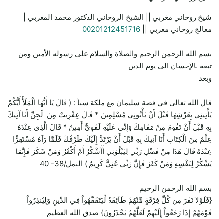
شيخ روحاني مغربي || الشيخ الروحاني الدكتور محمد المغربي ||
معالج روحاني مغربي ||
00201212451716
بسم الله الرحمن الرحيم والصلاة والسلام على رسوله الأمين ومن
تبعه بالإحسان الى يوم الدين
وبعد
قال الله تعالى في قصة سليمان مع ملكة سبأ : ( قَالَ يَا أَيُّهَا الْمَلَأُ أَيُّكُمْ
يَأْتِينِي بِعَرْشِهَا قَبْلَ أَنْ يَأْتُونِي مُسْلِمِينَ * قَالَ عِفْرِيتٌ مِنَ الْجِنِّ أَنَا آتِيكَ
بِهِ قَبْلَ أَنْ تَقُومَ مِنْ مَقَامِكَ وَإِنِّي عَلَيْهِ لَقَوِيٌّ أَمِينٌ * قَالَ الَّذِي عِنْدَهُ
عِلْمٌ مِنَ الْكِتَابِ أَنَا آتِيكَ بِهِ قَبْلَ أَنْ يَرْتَدَّ إِلَيْكَ طَرْفُكَ فَلَمَّا رَآهُ مُسْتَقِرًّا
عِنْدَهُ قَالَ هَذَا مِنْ فَضْلِ رَبِّي لِيَبْلُوَنِي أَأَشْكُرُ أَمْ أَكْفُرُ وَمَنْ شَكَرَ فَإِنَّمَا
يَشْكُرُ لِنَفْسِهِ وَمَنْ كَفَرَ فَإِنَّ رَبِّي غَنِيٌّ كَرِيمٌ ) النمل/38- 40
بسم الله الرحمن الرحيم
{فَلَوْلاَ نَفَرَ مِن كُلِّ فِرْقَةٍ مِّنْهُمْ طَآئِفَةٌ لِّيَتَفَقَّهُواْ فِي الدِّينِ وَلِيُنذِرُواْ
قَوْمَهُمْ إِذَا رَجَعُواْ إِلَيْهِمْ لَعَلَّهُمْ يَحْذَرُونَ} صدق الله العظيم