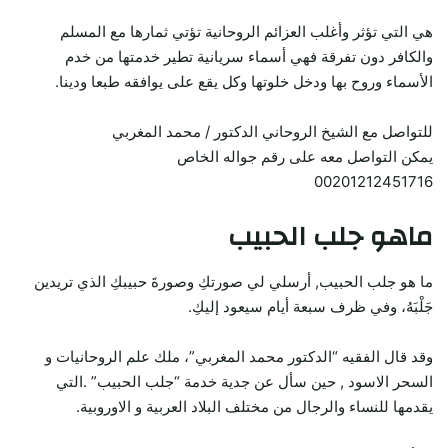
هي التي تؤثر وأغلب العزائم الروحانية تؤتي ثمارها مع المسلم
والكافر دون تفرقة فهي أسماء سريانية تطير خدمتها من خدم
الأسماء وروح بها ودخل خلوتها وكل يقع على يوافقه طبعا ودينا.
للتواصل مع الشيخ الروحاني الدكتور / محمد المغربي
يمكن التواصل معه على رقم جواله الخاص
00201212451716
ماهو جلب الحبيب
ما هو جلب الحبيب, أرسلي لي صورتكِ وصورةَ حبيبكِ الذي تريدين
جَلْبَهُ، وفي ظرف سبعة أيام سيعود إليكِ.
وقد قال الفقيه “الدكتور محمد المغربي”، ملك علم الروحانيات و
السحر الاسود , حين سأل عن جدية خدمة “جلب الحبيب” .التي
يقدمها للنساء والرجال من مختلف البلاد العربية و الاوروبية.