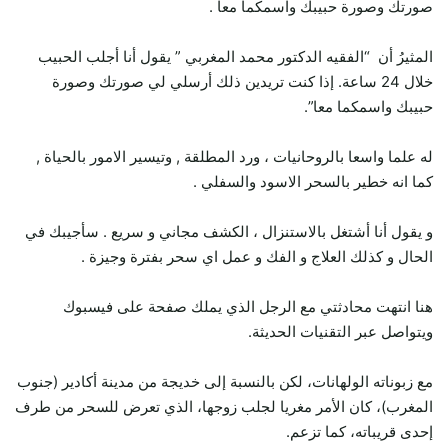
صورتك وصورة حبيبك واسمكما معا .
المثيرُ أن “الفقيه الدكتور محمد المغربي ” يقول أنا أجلب الحبيب
خلال 24 ساعة. إذا كنت تريدين ذلك أرسلي لي صورتك وصورة
حبيبك واسمكما معا”.
له علما واسعا بالروحانيات ، ورد المطلقة , وتيسير الامور بالحياة ,
كما انه خطير بالسحر الاسود والسفلي .
و يقول أنا أشتغل بالاستنزال ، الكشف مجاني و سريع . سأجيبك في
الحال و كذلك العلاج و الفك و عمل اي سحر بفترة وجيزة .
هنا انتهت محادثتي مع الرجل الذي يملك صفحة على فيسبوك
ويتواصل عبر التقنيات الحديثة.
مع زبوناته الولهانات، لكن بالنسبة إلى خديجة من مدينة أكادير (جنوب
المغرب)، كان الأمر مغريا لجلب زوجها، الذي تعرض للسحر من طرف
إحدى قريباته، كما تزعم.