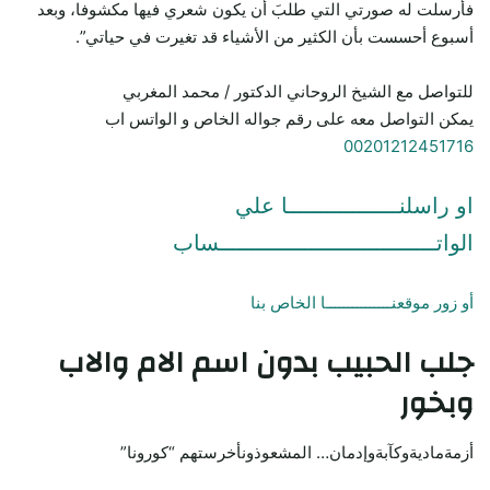
فأرسلت له صورتي التي طلبَ أن يكون شعري فيها مكشوفا، وبعد
أسبوع أحسست بأن الكثير من الأشياء قد تغيرت في حياتي”.
للتواصل مع الشيخ الروحاني الدكتور / محمد المغربي
يمكن التواصل معه على رقم جواله الخاص و الواتس اب
00201212451716
او راسلنـــــــــــــــــا علي
الواتـــــــــــــــــــــــــــــــــساب
أو زور موقعنـــــــــــــــا الخاص بنا
جلب الحبيب
بدون اسم الام والاب
وبخور
أزمةماديةوكآبةوإدمان… المشعوذونأخرستهم “كورونا”