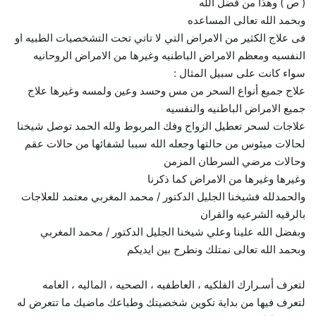
( ص ) وهذا من فضل الله
وبحمد الله تعالى المساعده
فى علاج الكثير من الامراض التي لا تاتي تحت التشخصيات الطبيه او
النفسيه ومعظم الامراض الباطنيه وغيرها من الامراض الروحانيه
سواء كانت على سبيل المثال :
علاج جميع أنواع السحر من مس وحسد وعين ولمسه وغيرها علاج
جميع الامراض الباطنيه والنفسيه
علاجات لسحر تعطيل الزواج وفك المربوط ولله الحمد توصل شيخنا
لحالات ميئوس من حالتها وجعله الله سببا لشفائها من حالات عقم
وحالات مرضي السرطان المزمن
وغيرها وغيرها من الامراض كما ذكرنا
والحمدلله فشيخنا الجليل الدكتور / محمد المغربي معتمد للعلاجات
بالرقيه الشرعيه والقران
وبفضل الله علينا وعلي شيخنا الجليل الدكتور / محمد المغربي
وبحمد الله تعالى نمتلك ونطرح بين ايديكم
لتعرف أسـرارك الفلكيه ، العاطفيه ، الصحيه ، الماليه ، العامه
لتعرف فيها من بداية تكوين شخصيتك وطباعك ماضيك ما تتعرض له