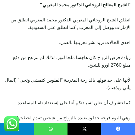
“الشيخ المعالج الروحاني الدكتور محمد المغربي ”…
انطلق الشيخ الروحاني المغربي الدكتور محمد المغربي انطلق من
الإمارات ووصل إلى المغرب , كما انطلق علي السعودية.
احدي الحالات تريد نشر تجربتها بالعمل.
زيادة فرص الزواج كان هاجسا ملحا لنور، لذلك لم تنزعج من دفع
مبلغ 2760 اورو للشيخ.
لأنها على حد قولها بالدارجة المغربية “الفلوس كتمشي وتجي” (المال
يأتي ويذهب).
كما نتشرف أن نعلن لسيادتكم أننا على إستعداد تام للمساعده
وهي اليوم فرحة جدا وسعيدة بالزواج من شخص تقدم لخطبتها.
وبحسبها سيعقد حفل الزفاف خلال الصيف القادم.