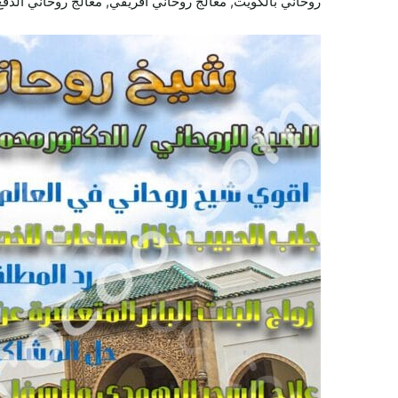
روحاني بالكويت, معالج روحاني افريقي, معالج روحاني الدفع 