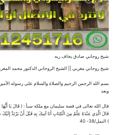
شيخ روحاني صادق يخاف ربه
شيخ روحاني مغربي || الشيخ الروحاني الدكتور محمد المغرب
بسم الله الرحمن الرحيم والصلاة والسلام على رسوله الأمين 
وبعد
قال الله تعالى في قصة سليمان مع ملكة سبأ : ( قَالَ يَا أَيُّهَا الْمَلَأُ أَيُّكُمْ 
قَالَ الَّذِي عِنْدَهُ عِلْمٌ مِنَ الْكِتَابِ أَنَا آتِيكَ بِهِ قَبْلَ أَنْ يَرْتَدَّ إِلَيْكَ
) النمل/38- 40