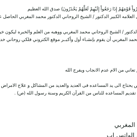
ِيُنذِرُواْ قَوْمَهُمْ إِذَا رَجَعُواْ إِلَيْهِمْ لَعَلَّهُمْ يَحْذَرُونَ} صدق الله العظيم
 العلامه الكبير الدكتور / الشيخ الروحاني الدكتور محمد المغربي الحاص
لدكتور / الشيخ الروحاني محمد المغربي ووهبه من العلم والخبره ليكون خ
محمد المغربي أن يقوم بإنشـاء أول وأكبــر موقع الكتروني فلكي روحاني خ
ني من الام عدم الانجاب ويفرج الله
تاج الى يد المساعده فى العديد والعديد من المشاكل و علاج الامراض 
قديم المساعده للناس من القرآن الكريم وسنة رسول الله (ص) .
 المغربي
 الواتس اب