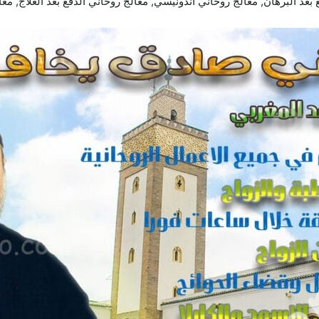
بعد البرهان, معالج روحاني اندونيسي, معالج روحاني الدفع بعد العلاج, مع