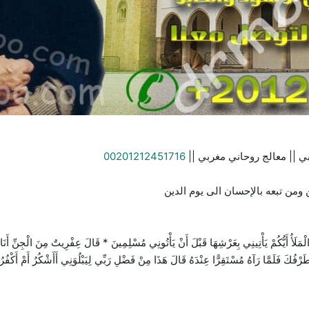
ي || معالج روحاني مغربي ||
00201212451716
ومن تبعه بالإحسان الى يوم الدين
يَأْتِينِي بِعَرْشِهَا قَبْلَ أَنْ يَأْتُونِي مُسْلِمِينَ * قَالَ عِفْرِيتٌ مِنَ الْجِنِّ أَنَا آتِيكَ 
 طَرْفُكَ فَلَمَّا رَآهُ مُسْتَقِرًّا عِنْدَهُ قَالَ هَذَا مِنْ فَضْلِ رَبِّي لِيَبْلُوَنِي أَأَشْكُرُ أَمْ أَكْفُر