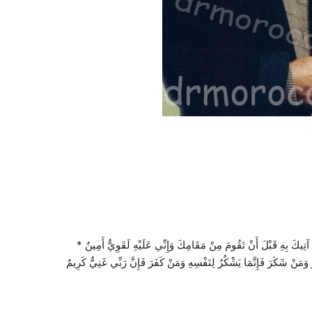
بِهِ قَبْلَ أَنْ تَقُومَ مِنْ مَقَامِكَ وَإِنِّي عَلَيْهِ لَقَوِيٌّ أَمِينٌ *
ُ وَمَنْ شَكَرَ فَإِنَّمَا يَشْكُرُ لِنَفْسِهِ وَمَنْ كَفَرَ فَإِنَّ رَبِّي غَنِيٌّ كَرِيمٌ