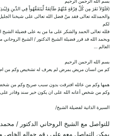
بسم الله الرحمن الرحيم
{فَلَوْلاَ نَفَرَ مِن كُلِّ فِرْقَةٍ مِّنْهُمْ طَآئِفَةٌ لِّيَتَفَقَّهُواْ فِي الدِّينِ وَل
والحمدلله تعالى فقد منٌ فضل الله تعالى على شيخنا الجليل
لكم
فلله تعالى الحمد والشكر على ما من به على فضيلة الشيخ ا
وبحمد الله قد قرر فضيلة الشيخ الدكتور / الشيخ الروحاني 
العالم …
بسم الله الرحمن الرحيم
كم من انسان مريض بمرض لم يعرف له تشخيص وكم من ام تعا
همها وكم من عائله افترقت بدون سبب صريح وكم من شخص يح
وكم من شخص أعانه الله على ان يكون خير سند وقادر على ت
السيرة الذاتية لفضيلة الشيخ/
للتواصل مع الشيخ الروحاني الدكتور / محمد
يمكن التواصل معه على رقم جواله الخاص و