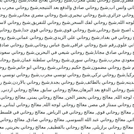
روحاني واتس اب,شيخ روحاني صادق والدفع بعد النتيجه,شيخ روحاني مجرب
حاني جزائري,شيخ روحاني نيجيري,شيخ روحاني مصري مجاني,شيخ روحان
ه الله,شيخ روحاني لفك السحر,شيخ روحاني للتفريق,شيخ روحاني لاستخ
ف اصبح شيخ روحاني,شيخ روحاني قوي,شيخ روحاني قوي جدا,شيخ روحاني
 روحاني في بغداد,شيخ روحاني علي الزيدي,شيخ روحاني عماني,شيخ ر
ني علوي,رقم شيخ روحاني عراقي,شيخ عباس روحاني,شيخ روحاني صادق 
وحاني صادق مجانا,شيخ روحاني شيعي في البحرين,شيخ روحاني سعودي
ودي مجرب,شيخ روحاني سوري,شيخ روحاني سلطنة عمان,شيخ روحاني س
م شيخ روحاني مضمون,شيخ حكيم روحاني,شيخ روحاني ابو حاتم,شيخ روح
ركيا,شيخ روحاني تركي,شيخ روحاني تونسي مجرب,شيخ روحاني تونسي م
دينه,شيخ روحاني بالطائف,شيخ روحاني بجدة,شيخ روحاني بالاردن,شيخ 
شيخ روحاني الدفع بعد البرهان,معالج روحاني سابق, معالج روحاني اردني,
ني مجرب لوجه الله, معالج روحاني يحضر الجن, معالج روحاني يمني, معالج روح
 روحاني ممتاز في مصر, معالج روحاني لوجه الله, معالج روحاني لبناني, 
معالج روحاني قوي, معالج روحاني في الرياض, معالج روحاني في فلسطين, 
ني, معالج روحاني عبد الله السوسي, معالج روحاني صادق, معالج روحاني
عالج روحاني برازيلي, معالج روحاني بالقطيف, معالج روحاني بحريني, معا