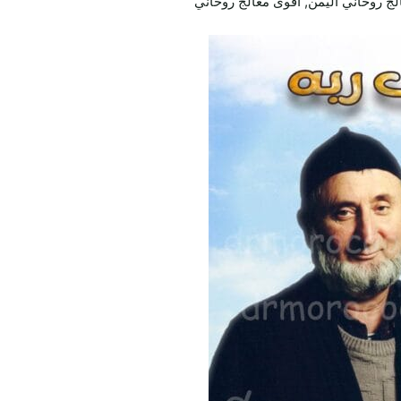
الج روحاني اليمن, اقوى معالج روحاني