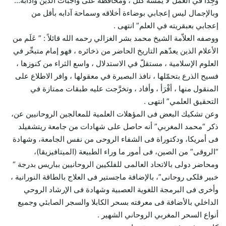
وجِداً في العمل لا يَمَسه كلل ، ومحافظة على واجبات الدين وآدابه…
وبالإجمال ليس إعجابي بوضاءة أخلاقه وسماحة آدابه بأقل من
إعجابي بعبقريته في العلم” انتهى .
ووصفه العلاّمة الشيخ محمد بشر الغزالي رحمه الله قائلاً : ” عَلَم من
الأعلام الذين يعدّهم التاريخ الحاضر من ذخائره ، فهو إمام متبحِّر في
العلوم الإسلامية ، مستقلّ في الاستدلال ، واسع الثراء من كنوزها ،
فسيح الذرع بتحمّلها ، نافذ البصيرة في معقولها ، وافر الاطلاع على
المنقول منها ، أقْرَأ ، وأفاد ، وتخرَّجت عليه طبقات ممتازة في
التحقيق العلمي” انتهى .
وعن تشكيك البعض فى المؤهلات العلمية للمعالجين الروحانيين عن،
ذكر “محمد المغربي” أنه حاصل على شهادات من جامعة ريتشفيلد
فى أمريكا، ودكتوراة فى الشفاء الروحى من نفس الجامعة، وشهادة
“الروقى” من الصين، فى أمور ما وراء الطبيعة (الميتافيزيقا)،
ومحاضر دولى بالاتحاد العالمى للفلكيين الروحانيين بباريس بدرجة “
خبير فلكى روحانى”، بالإضافة ماجستير فى العلاج بالطاقة النورانية ،
وأخرى فى البرمجة اللغوية العصبية وشهادة فى الإرشاد الروحي
الداخلي بالأضافة فى معرفته بسحر الكابلا والسجر الصابئي وجميع
أنواع السحر المغربي الروحاني الشهير .