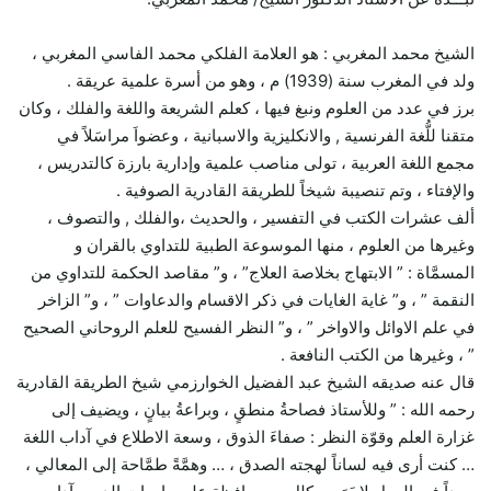
الشيخ محمد المغربي : هو العلامة الفلكي محمد الفاسي المغربي ،
ولد في المغرب سنة (1939) م ، وهو من أسرة علمية عريقة .
برز في عدد من العلوم ونبغ فيها ، كعلم الشريعة واللغة والفلك ، وكان
متقنا للُّغة الفرنسية , والانكليزية والاسبانية ، وعضواَ مراسَلاً في
مجمع اللغة العربية ، تولى مناصب علمية وإدارية بارزة كالتدريس ،
والإفتاء ، وتم تنصيبة شيخاً للطريقة القادرية الصوفية .
ألف عشرات الكتب في التفسير ، والحديث ،والفلك , والتصوف ،
وغيرها من العلوم ، منها الموسوعة الطبية للتداوي بالقران و
المسمَّاة : ” الابتهاج بخلاصة العلاج” ، و” مقاصد الحكمة للتداوي من
النقمة ” ، و” غاية الغايات في ذكر الاقسام والدعاوات ” ، و” الزاخر
في علم الاوائل والاواخر ” ، و” النظر الفسيح للعلم الروحاني الصحيح
” ، وغيرها من الكتب النافعة .
قال عنه صديقه الشيخ عبد الفضيل الخوارزمي شيخ الطريقة القادرية
رحمه الله : ” وللأستاذ فصاحةُ منطقٍ ، وبراعةُ بيانٍ ، ويضيف إلى
غزارة العلم وقوّة النظر : صفاءَ الذوق ، وسعة الاطلاع في آداب اللغة
… كنت أرى فيه لساناً لهجته الصدق ، … وهمَّةً طمَّاحة إلى المعالي ،