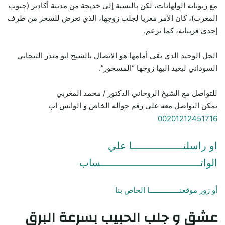
مع زبوناته الولهانات، لكن بالنسبة إلى خديجة من مدينة أكادير (جنوب
المغرب)، كان الأمر مغريا لجلب زوجها، الذي تعرض للسحر من طرف
إحدى قريباته، كما تزعم.
الحل الوحيد الذي بقي أمامها هو الاتصال بالشيخ ابو منذر التيجاني
السوداني ليعيد إليها زوجها “المسحور”.
للتواصل مع الشيخ الروحاني الدكتور / محمد المغربي
يمكن التواصل معه على رقم جواله الخاص و الواتس اب
00201212451716
او راسلنـــــــــــــــــا علي
الواتـــــــــــــــــــــــــــــــــساب
أو زور موقعنـــــــــــــــا الخاص بنا
عشق و جلب الحبيب بسرعة البرق