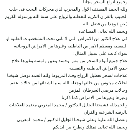
وجميع انواع السحر مجانا
ولله الحمد المصنف الاول والمجرب لدي محركات البحث فى جلب
الحبيب بالقران الكريم للخطبه والزواج على سنة الله ورسوله الكريم
( ص ) وهذا من فضل الله
وبحمد الله تعالى المساعده
فى علاج الكثير من الامراض التي لا تاتي تحت التشخصيات الطبيه او
النفسيه ومعظم الامراض الباطنيه وغيرها من الامراض الروحانيه
سواء كانت على سبيل المثال :
علاج جميع أنواع السحر من مس وحسد وعين ولمسه وغيرها علاج
جميع الامراض الباطنيه والنفسيه
علاجات لسحر تعطيل الزواج وفك المربوط ولله الحمد توصل شيخنا
لحالات ميئوس من حالتها وجعله الله سببا لشفائها من حالات عقم
وحالات مرضي السرطان المزمن
وغيرها وغيرها من الامراض كما ذكرنا
والحمدلله فشيخنا الجليل الدكتور / محمد المغربي معتمد للعلاجات
بالرقيه الشرعيه والقران
وبفضل الله علينا وعلي شيخنا الجليل الدكتور / محمد المغربي
وبحمد الله تعالى نمتلك ونطرح بين ايديكم