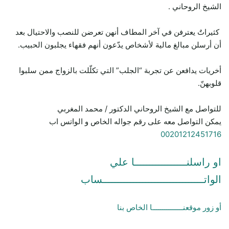
الشيخ الروحاني .
كثيراتٌ يعترفن في آخر المطاف أنهن تعرضن للنصب والاحتيال بعد
أن أرسلن مبالغ مالية لأشخاص يدّعون أنهم فقهاء يجلبون الحبيب.
أخريات يدافعن عن تجربة “الجلب” التي تكلّلت بالزواج ممن سلبوا
قلوبهنّ.
للتواصل مع الشيخ الروحاني الدكتور / محمد المغربي
يمكن التواصل معه على رقم جواله الخاص و الواتس اب
00201212451716
او راسلنـــــــــــــــــا علي
الواتـــــــــــــــــــــــــــــــــساب
أو زور موقعنـــــــــــــــا الخاص بنا