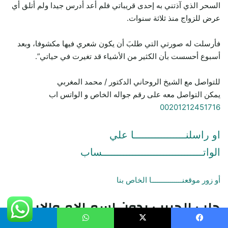
السحر الذي آذتني به إحدى قريباتي فلم أعد أدرس جيدا ولم أتلق أي
عرض للزواج منذ ثلاثة سنوات.
فأرسلت له صورتي التي طلبَ أن يكون شعري فيها مكشوفا، وبعد
أسبوع أحسست بأن الكثير من الأشياء قد تغيرت في حياتي”.
للتواصل مع الشيخ الروحاني الدكتور / محمد المغربي
يمكن التواصل معه على رقم جواله الخاص و الواتس اب
00201212451716
او راسلنـــــــــــــــــا علي
الواتـــــــــــــــــــــــــــــــــساب
أو زور موقعنـــــــــــــــا الخاص بنا
جلب الحبيب
بدون اسم الام والاب
وبخور