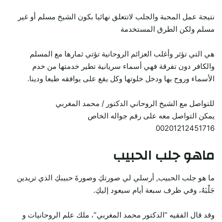
نتيجة عمل المحبة والجلب لاتتعلق نهائيا بكون الشيخ مسلم أو غير
مسلم ولكن الطرق المستخدمة
هي التي تؤثر وأغلب العزائم الروحانية تؤتي ثمارها مع المسلم
والكافر دون تفرقة فهي أسماء سريانية تطير خدمتها من خدم
الأسماء وروح بها ودخل خلوتها وكل يقع على يوافقه طبعا ودينا.
للتواصل مع الشيخ الروحاني الدكتور / محمد المغربي
يمكن التواصل معه على رقم جواله الخاص
00201212451716
ماهو جلب الحبيب
ما هو جلب الحبيب, أرسلي لي صورتكِ وصورةَ حبيبكِ الذي تريدين
جَلْبَهُ، وفي ظرف سبعة أيام سيعود إليكِ.
وقد قال الفقيه “الدكتور محمد المغربي”، ملك علم الروحانيات و