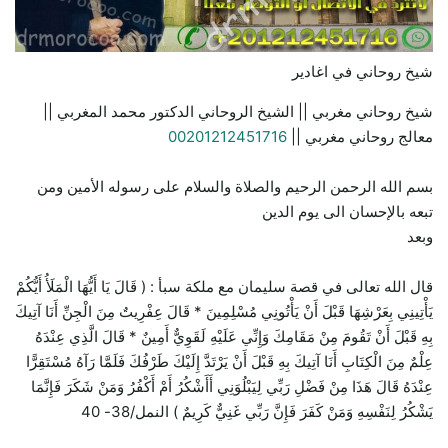
شيخ روحاني في اغادير
شيخ روحاني مغربي || الشيخ الروحاني الدكتور محمد المغربي ||
معالج روحاني مغربي ||
00201212451716
بسم الله الرحمن الرحيم والصلاة والسلام على رسوله الأمين ومن
تبعه بالإحسان الى يوم الدين
وبعد
قال الله تعالى في قصة سليمان مع ملكة سبأ : ( قَالَ يَا أَيُّهَا الْمَلَأُ أَيُّكُمْ
يَأْتِينِي بِعَرْشِهَا قَبْلَ أَنْ يَأْتُونِي مُسْلِمِينَ * قَالَ عِفْرِيتٌ مِنَ الْجِنِّ أَنَا آتِيكَ
بِهِ قَبْلَ أَنْ تَقُومَ مِنْ مَقَامِكَ وَإِنِّي عَلَيْهِ لَقَوِيٌّ أَمِينٌ * قَالَ الَّذِي عِنْدَهُ
عِلْمٌ مِنَ الْكِتَابِ أَنَا آتِيكَ بِهِ قَبْلَ أَنْ يَرْتَدَّ إِلَيْكَ طَرْفُكَ فَلَمَّا رَآهُ مُسْتَقِرًّا
عِنْدَهُ قَالَ هَذَا مِنْ فَضْلِ رَبِّي لِيَبْلُوَنِي أَأَشْكُرُ أَمْ أَكْفُرُ وَمَنْ شَكَرَ فَإِنَّمَا
يَشْكُرُ لِنَفْسِهِ وَمَنْ كَفَرَ فَإِنَّ رَبِّي غَنِيٌّ كَرِيمٌ ) النمل/38- 40