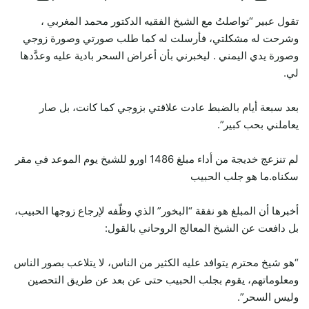
تقول عبير “تواصلتُ مع الشيخ الفقيه الدكتور محمد المغربي ،
وشرحت له مشكلتي، فأرسلت له كما طلب صورتي وصورة زوجي
وصورة يدي اليمني . ليخبرني بأن أعراض السحر بادية عليه وعدَّدها
لي.
بعد سبعة أيام بالضبط عادت علاقتي بزوجي كما كانت، بل صار
يعاملني بحب كبير”.
لم تنزعج خديجة من أداء مبلغ 1486 اورو للشيخ يوم الموعد في مقر
سكناه.ما هو جلب الحبيب
أخبرها أن المبلغ هو نفقة “البخور” الذي وظّفه لإرجاع زوجها الحبيب،
بل دافعت عن الشيخ المعالج الروحاني بالقول:
“هو شيخ محترم يتوافد عليه الكثير من الناس، لا يتلاعب بصور الناس
ومعلوماتهم، يقوم بجلب الحبيب حتى عن بعد عن طريق التحصين
وليس السحر”.