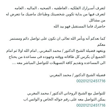
لتعرف أسـرارك الفلكيه ، العاطفيه ، الصحيه ، الماليه ، العامه
لتعرف فيها من بداية تكوين شخصيتك وطباعك ماضيك ما تتعرض له
من مشاكل
حاضرك فاما المستقبل فهو بيد الله
كما نعدكم أنه وبأمر الله تعالى ان نكون على تواصل دائم ومستمر
معكم
ويتعهد فضيلة الشيخ الدكتور / محمد المغربي , امام الله اولا ثم امام
الجميع أن يكرس كل طاقاته ووقته وجهوده فى مساعدة من يحتاج
الى المساعده وتقديم كافة التسهيلات للتواصل المباشر معه ….
فضيلة الشيخ الدكتور / محمد المغربي
00201212451716
للتواصل مع الشيخ الروحاني الدكتور / محمد المغربي
يمكن التواصل معه على رقم جواله الخاص و الواتس اب
00201212451716