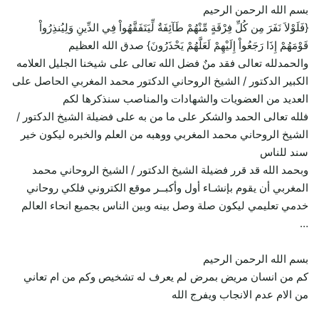
بسم الله الرحمن الرحيم
{فَلَوْلاَ نَفَرَ مِن كُلِّ فِرْقَةٍ مِّنْهُمْ طَآئِفَةٌ لِّيَتَفَقَّهُواْ فِي الدِّينِ وَلِيُنذِرُواْ
قَوْمَهُمْ إِذَا رَجَعُواْ إِلَيْهِمْ لَعَلَّهُمْ يَحْذَرُونَ} صدق الله العظيم
والحمدلله تعالى فقد منٌ فضل الله تعالى على شيخنا الجليل العلامه
الكبير الدكتور / الشيخ الروحاني الدكتور محمد المغربي الحاصل على
العديد من العضويات والشهادات والمناصب سنذكرها لكم
فلله تعالى الحمد والشكر على ما من به على فضيلة الشيخ الدكتور /
الشيخ الروحاني محمد المغربي ووهبه من العلم والخبره ليكون خير
سند للناس
وبحمد الله قد قرر فضيلة الشيخ الدكتور / الشيخ الروحاني محمد
المغربي أن يقوم بإنشـاء أول وأكبــر موقع الكتروني فلكي روحاني
خدمي تعليمي ليكون صلة وصل بينه وبين الناس بجميع انحاء العالم
…
بسم الله الرحمن الرحيم
كم من انسان مريض بمرض لم يعرف له تشخيص وكم من ام تعاني
من الام عدم الانجاب ويفرج الله