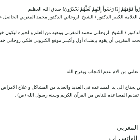
ِيُنذِرُواْ قَوْمَهُمْ إِذَا رَجَعُواْ إِلَيْهِمْ لَعَلَّهُمْ يَحْذَرُونَ} صدق الله العظيم
 العلامه الكبير الدكتور / الشيخ الروحاني الدكتور محمد المغربي الحاص
لدكتور / الشيخ الروحاني محمد المغربي ووهبه من العلم والخبره ليكون خ
محمد المغربي أن يقوم بإنشـاء أول وأكبــر موقع الكتروني فلكي روحاني خ
ني من الام عدم الانجاب ويفرج الله
تاج الى يد المساعده فى العديد والعديد من المشاكل و علاج الامراض 
قديم المساعده للناس من القرآن الكريم وسنة رسول الله (ص) .
 المغربي
 الواتس اب