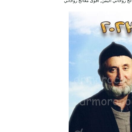
الج روحاني اليمن, اقوى معالج روحاني