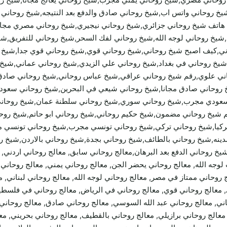
جه,شيخ روحاني واتس اب,شيخ روحاني صادق والدفع بعد النتيجه,شيخ روح
 هاتف شيخ روحاني جزائري,شيخ روحاني نيجيري,شيخ روحاني مصري مجان
يخ روحاني لوجه الله,شيخ روحاني لفك السحر,شيخ روحاني للتفريق,شيخ
اني,كيف اصبح شيخ روحاني,شيخ روحاني قوي,شيخ روحاني قوي جدا,شيخ 
شيخ روحاني في بغداد,شيخ روحاني علي الزيدي,شيخ روحاني عماني,شي
ني علوي,رقم شيخ روحاني عراقي,شيخ عباس روحاني,شيخ روحاني صادق 
وحاني صادق مجانا,شيخ روحاني شيعي في البحرين,شيخ روحاني سعودي
ودي مجرب,شيخ روحاني سوري,شيخ روحاني سلطنة عمان,شيخ روحاني س
م شيخ روحاني مضمون,شيخ حكيم روحاني,شيخ روحاني ابو حاتم,شيخ روح
ركيا,شيخ روحاني تركي,شيخ روحاني تونسي مجرب,شيخ روحاني تونسي م
دينه,شيخ روحاني بالطائف,شيخ روحاني بجدة,شيخ روحاني بالاردن,شيخ 
شيخ روحاني الدفع بعد البرهان,معالج روحاني سابق, معالج روحاني اردني,
ني مجرب لوجه الله, معالج روحاني يحضر الجن, معالج روحاني يمني, معالج روح
 روحاني ممتاز في مصر, معالج روحاني لوجه الله, معالج روحاني لبناني, 
معالج روحاني قوي, معالج روحاني في الرياض, معالج روحاني في فلسطين, 
ني, معالج روحاني عبد الله السوسي, معالج روحاني صادق, معالج روحاني
عالج روحاني برازيلي, معالج روحاني بالقطيف, معالج روحاني بحريني, معا