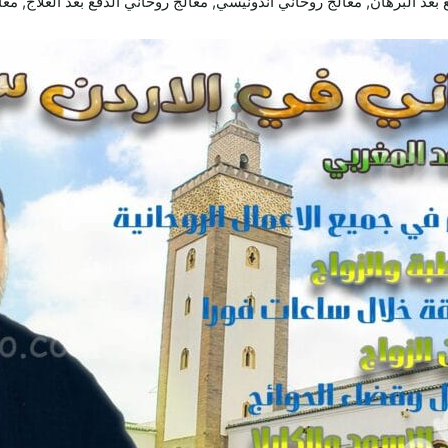
بعد البرهان, معالج روحاني اندونيسي, معالج روحاني الدفع بعد العلاج, مع