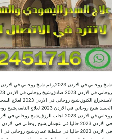
روحاني يمني,شيخ روحاني صادق,شيخ روحاني مجرب,شيخ رو