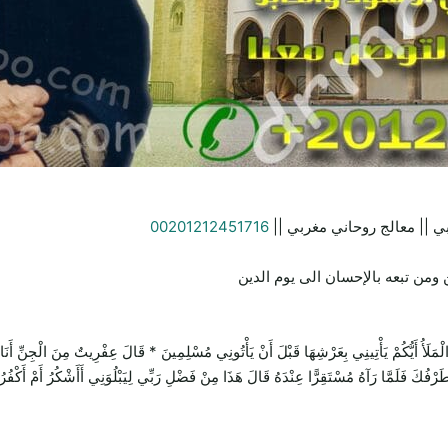
ي || معالج روحاني مغربي ||
00201212451716
ومن تبعه بالإحسان الى يوم الدين
يَأْتِينِي بِعَرْشِهَا قَبْلَ أَنْ يَأْتُونِي مُسْلِمِينَ * قَالَ عِفْرِيتٌ مِنَ الْجِنِّ أَنَا آتِيكَ 
 طَرْفُكَ فَلَمَّا رَآهُ مُسْتَقِرًّا عِنْدَهُ قَالَ هَذَا مِنْ فَضْلِ رَبِّي لِيَبْلُوَنِي أَأَشْكُرُ أَمْ أَكْفُر