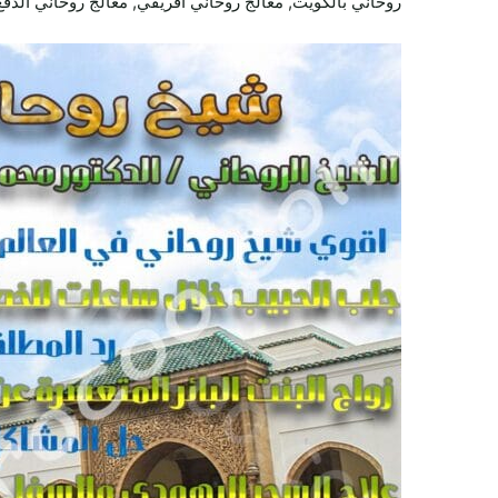
روحاني بالكويت, معالج روحاني افريقي, معالج روحاني الدفع 