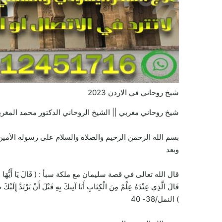
شيخ روحاني في الاردن 2023
شيخ روحاني مغربي || الشيخ الروحاني الدكتور محمد المغرب
بسم الله الرحمن الرحيم والصلاة والسلام على رسوله الأمين 
وبعد
قال الله تعالى في قصة سليمان مع ملكة سبأ : ( قَالَ يَا أَيُّهَا الْمَلَأُ أَيُّكُمْ 
قَالَ الَّذِي عِنْدَهُ عِلْمٌ مِنَ الْكِتَابِ أَنَا آتِيكَ بِهِ قَبْلَ أَنْ يَرْتَدَّ إِلَيْكَ
) النمل/38- 40