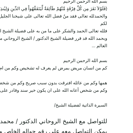
بسم الله الرحمن الرحيم
{فَلَوْلاَ نَفَرَ مِن كُلِّ فِرْقَةٍ مِّنْهُمْ طَآئِفَةٌ لِّيَتَفَقَّهُواْ فِي الدِّينِ وَل
والحمدلله تعالى فقد منٌ فضل الله تعالى على شيخنا الجليل
لكم
فلله تعالى الحمد والشكر على ما من به على فضيلة الشيخ ا
وبحمد الله قد قرر فضيلة الشيخ الدكتور / الشيخ الروحاني 
العالم …
بسم الله الرحمن الرحيم
كم من انسان مريض بمرض لم يعرف له تشخيص وكم من ام تعا
همها وكم من عائله افترقت بدون سبب صريح وكم من شخص يح
وكم من شخص أعانه الله على ان يكون خير سند وقادر على ت
السيرة الذاتية لفضيلة الشيخ/
للتواصل مع الشيخ الروحاني الدكتور / محمد
يمكن التواصل معه على رقم جواله الخاص و