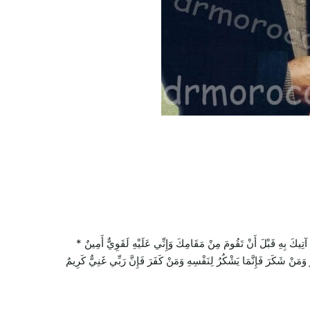
بِهِ قَبْلَ أَنْ تَقُومَ مِنْ مَقَامِكَ وَإِنِّي عَلَيْهِ لَقَوِيٌّ أَمِينٌ *
ُ وَمَنْ شَكَرَ فَإِنَّمَا يَشْكُرُ لِنَفْسِهِ وَمَنْ كَفَرَ فَإِنَّ رَبِّي غَنِيٌّ كَرِيمٌ