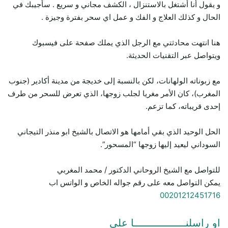
و يقول أنا أشتغل بالاستنزال ، الكشف مجاني و سريع . سأجيبك في
الحال و كذلك العلاج و الفك و عمل اي سحر بفترة وجيزة .
هنا انتهت محادثتي مع الرجل الذي يملك صفحة على فيسبوك
ويتواصل عبر التقنيات الحديثة.
مع زبوناته الولهانات، لكن بالنسبة إلى خديجة من مدينة أكادير (جنوب
المغرب)، كان الأمر مغريا لجلب زوجها، الذي تعرض للسحر من طرف
إحدى قريباته، كما تزعم.
الحل الوحيد الذي بقي أمامها هو الاتصال بالشيخ ابو منذر التيجاني
السوداني ليعيد إليها زوجها “المسحور”.
للتواصل مع الشيخ الروحاني الدكتور / محمد المغربي
يمكن التواصل معه على رقم جواله الخاص و الواتس اب
00201212451716
او راسلنـــــــــــــــــا علي