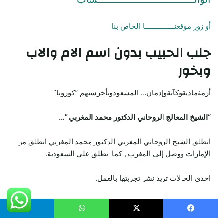
أو زور موقعنـــــــــــــــا الخاص بنا
جلب الحبيب
بدون اسم الام والاب
وبخور
أزمةماديةوكآبةوإدمان… المشعوذونأخرستهم “كورونا”
“الشيخ المعالج الروحاني الدكتور محمد المغربي ”…
انطلق الشيخ الروحاني المغربي الدكتور محمد المغربي انطلق من
الإمارات ووصل إلى المغرب , كما انطلق علي السعودية.
احدي الحالات تريد نشر تجربتها بالعمل.
زيادة فرص الزواج كان هاجسا ملحا لنور، لذلك لم تنزعج من دفع
مبلغ 2760 اورو للشيخ.