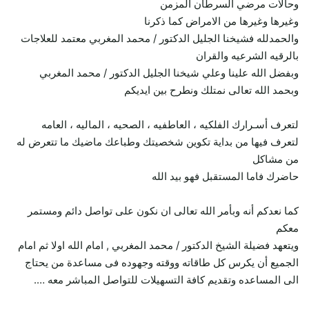
وحالات مرضي السرطان المزمن
وغيرها وغيرها من الامراض كما ذكرنا
والحمدلله فشيخنا الجليل الدكتور / محمد المغربي معتمد للعلاجات
بالرقيه الشرعيه والقران
وبفضل الله علينا وعلي شيخنا الجليل الدكتور / محمد المغربي
وبحمد الله تعالى نمتلك ونطرح بين ايديكم
لتعرف أسـرارك الفلكيه ، العاطفيه ، الصحيه ، الماليه ، العامه
لتعرف فيها من بداية تكوين شخصيتك وطباعك ماضيك ما تتعرض له
من مشاكل
حاضرك فاما المستقبل فهو بيد الله
كما نعدكم أنه وبأمر الله تعالى ان نكون على تواصل دائم ومستمر
معكم
ويتعهد فضيلة الشيخ الدكتور / محمد المغربي , امام الله اولا ثم امام
الجميع أن يكرس كل طاقاته ووقته وجهوده فى مساعدة من يحتاج
الى المساعده وتقديم كافة التسهيلات للتواصل المباشر معه ….