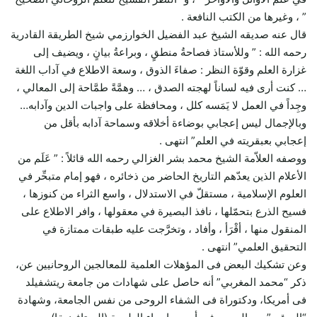
” ، وغيرها من الكتب النافعة .
قال عنه صديقه الشيخ عبد الفضيل الخوارزمي شيخ الطريقة القادرية
رحمه الله : ” وللأستاذ فصاحةُ منطقٍ ، وبراعةُ بيانٍ ، ويضيف إلى
غزارة العلم وقوّة النظر : صفاءَ الذوق ، وسعة الاطلاع في آداب اللغة
… كنت أرى فيه لساناً لهجته الصدق ، … وهمَّةً طمَّاحة إلى المعالي ،
وجِداً في العمل لا يَمَسه كلل ، ومحافظة على واجبات الدين وآدابه…
وبالإجمال ليس إعجابي بوضاءة أخلاقه وسماحة آدابه بأقل من
إعجابي بعبقريته في العلم” انتهى .
ووصفه العلاّمة الشيخ محمد بشر الغزالي رحمه الله قائلاً : ” عَلَم من
الأعلام الذين يعدّهم التاريخ الحاضر من ذخائره ، فهو إمام متبحِّر في
العلوم الإسلامية ، مستقلّ في الاستدلال ، واسع الثراء من كنوزها ،
فسيح الذرع بتحمّلها ، نافذ البصيرة في معقولها ، وافر الاطلاع على
المنقول منها ، أقْرَأ ، وأفاد ، وتخرَّجت عليه طبقات ممتازة في
التحقيق العلمي” انتهى .
وعن تشكيك البعض فى المؤهلات العلمية للمعالجين الروحانيين عن،
ذكر “محمد المغربي” أنه حاصل على شهادات من جامعة ريتشفيلد
فى أمريكا، ودكتوراة فى الشفاء الروحى من نفس الجامعة، وشهادة