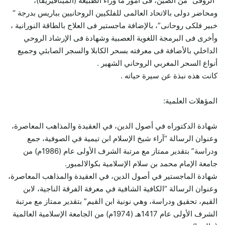
“الروقى” من الصين، فى أمور ما وراء الطبيعة (الميتافيزيقا)،
ومحاضر دولى بالاتحاد العالمى للفلكيين الروحانيين بباريس بدرجة “
خبير فلكى روحانى”، بالإضافة ماجستير فى العلاج بالطاقة النورانية ،
وأخرى فى البرمجة اللغوية العصبية وشهادة فى الإرشاد الروحي
الداخلي بالأضافة فى معرفته بسحر الكابلا والسجر الصابئي وجميع
أنواع السحر المغربي الروحاني الشهير .
كانت هذه نبذة عن سيرة حياته .
المؤهلات العلمية:
شهادة الدكتوراه في أصول الدين، في العقيدة والمذاهب المعاصرة،
وعنوان الرسالة “آراء شيخ الإسلام ابن تيمية في الصوفية، جمع
ودراسة” بتقدير ممتاز مع مرتبة الشرف الأولى عام (1986م) من
جامعة الإمام محمد بن سلام الإسلامية بكوالالمبور.
شهادة الماجستير في أصول الدين، في العقيدة والمذاهب المعاصرة،
وعنوان الرسالة “الكافية الشافية في معرفة الفرقة الناجية، لابن
القيم، تحقيق ودراسة، وهي نونية ابن القيم” بتقدير ممتاز مع مرتبة
الشرف الأولى عام 1417هـ (1974م) من الجامعة الإسلامية العالمية