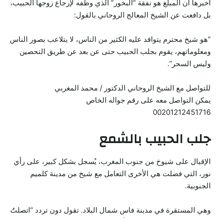
أخبرها أن المبلغ هو نفقة “البخور” الذي وظّفه لإرجاع زوجها الحبيب،
بل دافعت عن الشيخ المعالج الروحاني بالقول:
“هو شيخ محترم يتوافد عليه الكثير من الناس، لا يتلاعب بصور الناس
ومعلوماتهم، يقوم بجلب الحبيب حتى عن بعد عن طريق التحصين
وليس السحر”.
للتواصل مع الشيخ الروحاني الدكتور / محمد المغربي
يمكن التواصل معه على رقم جواله الخاص
00201212451716
جلب الحبيب بالشمع
الإقبال على شيوخ من جنوب المغرب، يُسجل بشكل كبير، على رأي
نور، التي فضلت هي الأخرى التعامل مع شيخ من مدينة كلميم
الجنوبية.
وهي المستقرة في مدينة فاس شمال البلاد. تقول دون تردد “اتصلتُ