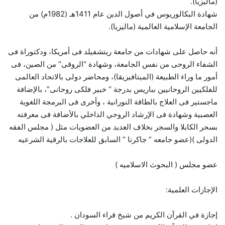
(ماليزيا).
شهادة البكالوريوس في أصول الدين عام 1411هـ (1982م) من
الجامعة الإسلامية العالمية (ماليزيا).
أنه حاصل على شهادات من جامعة ريتشفيلد فى أمريكا، ودكتوراة فى
الشفاء الروحى من نفس الجامعة، وشهادة “الروقى” من الصين، فى
أمور ما وراء الطبيعة (الميتافيزيقا)، ومحاضر دولى بالاتحاد العالمى
للفلكيين الروحانيين بباريس بدرجة “ خبير فلكى روحانى”، بالإضافة
ماجستير فى العلاج بالطاقة النورانية ، وأخرى فى البرمجة اللغوية
العصبية وشهادة فى الإرشاد الروحي الداخلي بالأضافة فى معرفته
بسحر الكابلا والسجر بخلاف العديد من العضويات مثل ( مجلس الفقه
الدولى )(عضو جامعه ” جاكرتا ” السابق للعلاجات بالرقية الشرعيه
عضو مجلس ( البحوث الاسلاميه )
الإجازات العلمية:
إجازة في القرآن الكريم من شيخ قراء السودان .