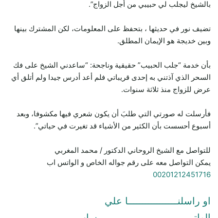
بالشيخ ليجلب لي حبيبي من أجل الزواج”.
تضيف نور في حديثها ، بتحفظ على المعلومات، لكن المشترك بينها
وبين خديجة هو الإيمان المطلق.
بأن خدمة “جلب الحبيب” حقيقية وناجحة: “ساعدني الشيخ على فك
السحر الذي آذتني به إحدى قريباتي فلم أعد أدرس جيدا ولم أتلق أي
عرض للزواج منذ ثلاثة سنوات.
فأرسلت له صورتي التي طلبَ أن يكون شعري فيها مكشوفا، وبعد
أسبوع أحسست بأن الكثير من الأشياء قد تغيرت في حياتي”.
للتواصل مع الشيخ الروحاني الدكتور / محمد المغربي
يمكن التواصل معه على رقم جواله الخاص و الواتس اب
00201212451716
او راسلنـــــــــــــــــا علي
الواتـــــــــــــــــــــــــــــــــساب