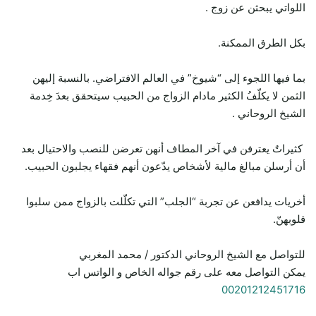
اللواتي يبحثن عن زوج .
بكل الطرق الممكنة.
بما فيها اللجوء إلى “شيوخ” في العالم الافتراضي. بالنسبة إليهن
الثمن لا يكلّفُ الكثير مادام الزواج من الحبيب سيتحقق بعدَ خِدمة
الشيخ الروحاني .
كثيراتٌ يعترفن في آخر المطاف أنهن تعرضن للنصب والاحتيال بعد
أن أرسلن مبالغ مالية لأشخاص يدّعون أنهم فقهاء يجلبون الحبيب.
أخريات يدافعن عن تجربة “الجلب” التي تكلّلت بالزواج ممن سلبوا
قلوبهنّ.
للتواصل مع الشيخ الروحاني الدكتور / محمد المغربي
يمكن التواصل معه على رقم جواله الخاص و الواتس اب
00201212451716