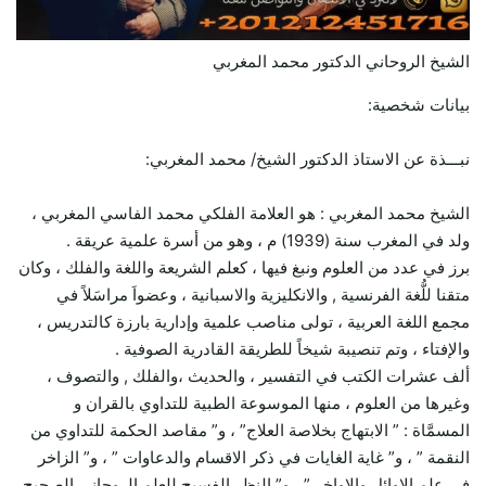
الشيخ الروحاني الدكتور محمد المغربي
بيانات شخصية:
نبـــذة عن الاستاذ الدكتور الشيخ/ محمد المغربي:
الشيخ محمد المغربي : هو العلامة الفلكي محمد الفاسي المغربي ،
ولد في المغرب سنة (1939) م ، وهو من أسرة علمية عريقة .
برز في عدد من العلوم ونبغ فيها ، كعلم الشريعة واللغة والفلك ، وكان
متقنا للُّغة الفرنسية , والانكليزية والاسبانية ، وعضواَ مراسَلاً في
مجمع اللغة العربية ، تولى مناصب علمية وإدارية بارزة كالتدريس ،
والإفتاء ، وتم تنصيبة شيخاً للطريقة القادرية الصوفية .
ألف عشرات الكتب في التفسير ، والحديث ،والفلك , والتصوف ،
وغيرها من العلوم ، منها الموسوعة الطبية للتداوي بالقران و
المسمَّاة : ” الابتهاج بخلاصة العلاج” ، و” مقاصد الحكمة للتداوي من
النقمة ” ، و” غاية الغايات في ذكر الاقسام والدعاوات ” ، و” الزاخر
في علم الاوائل والاواخر ” ، و” النظر الفسيح للعلم الروحاني الصحيح