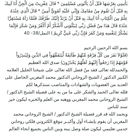
يَأْتِينِي بِعَرْشِهَا قَبْلَ أَنْ يَأْتُونِي مُسْلِمِينَ * قَالَ عِفْرِيتٌ مِنَ الْجِنِّ أَنَا آتِيكَ
بِهِ قَبْلَ أَنْ تَقُومَ مِنْ مَقَامِكَ وَإِنِّي عَلَيْهِ لَقَوِيٌّ أَمِينٌ * قَالَ الَّذِي عِنْدَهُ
عِلْمٌ مِنَ الْكِتَابِ أَنَا آتِيكَ بِهِ قَبْلَ أَنْ يَرْتَدَّ إِلَيْكَ طَرْفُكَ فَلَمَّا رَآهُ مُسْتَقِرًّا
عِنْدَهُ قَالَ هَذَا مِنْ فَضْلِ رَبِّي لِيَبْلُوَنِي أَأَشْكُرُ أَمْ أَكْفُرُ وَمَنْ شَكَرَ فَإِنَّمَا
يَشْكُرُ لِنَفْسِهِ وَمَنْ كَفَرَ فَإِنَّ رَبِّي غَنِيٌّ كَرِيمٌ ) النمل/38- 40
بسم الله الرحمن الرحيم
{فَلَوْلاَ نَفَرَ مِن كُلِّ فِرْقَةٍ مِّنْهُمْ طَآئِفَةٌ لِّيَتَفَقَّهُواْ فِي الدِّينِ وَلِيُنذِرُواْ
قَوْمَهُمْ إِذَا رَجَعُواْ إِلَيْهِمْ لَعَلَّهُمْ يَحْذَرُونَ} صدق الله العظيم
والحمدلله تعالى فقد منٌ فضل الله تعالى على شيخنا الجليل العلامه
الكبير الدكتور / الشيخ الروحاني الدكتور محمد المغربي الحاصل على
العديد من العضويات والشهادات والمناصب سنذكرها لكم
فلله تعالى الحمد والشكر على ما من به على فضيلة الشيخ الدكتور /
الشيخ الروحاني محمد المغربي ووهبه من العلم والخبره ليكون خير
سند للناس
وبحمد الله قد قرر فضيلة الشيخ الدكتور / الشيخ الروحاني محمد
المغربي أن يقوم بإنشـاء أول وأكبــر موقع الكتروني فلكي روحاني
خدمي تعليمي ليكون صلة وصل بينه وبين الناس بجميع انحاء العالم