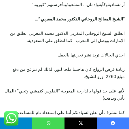
أزمةماديةوكآبةوإدمان… المشعوذونأخرستهم “كورونا”
“الشيخ المعالج الروحاني الدكتور محمد المغربي ”…
انطلق الشيخ الروحاني المغربي الدكتور محمد المغربي انطلق من
الإمارات ووصل إلى المغرب , كما انطلق علي السعودية.
احدي الحالات تريد نشر تجربتها بالعمل.
زيادة فرص الزواج كان هاجسا ملحا لنور، لذلك لم تنزعج من دفع
مبلغ 2760 اورو للشيخ.
لأنها على حد قولها بالدارجة المغربية “الفلوس كتمشي وتجي” (المال
يأتي ويذهب).
كما نتشرف أن نعلن لسيادتكم أننا على إستعداد تام للمساعده
وهي اليوم فرحة جدا وسعيدة بالزواج من شخص تقدم لخطبتها.