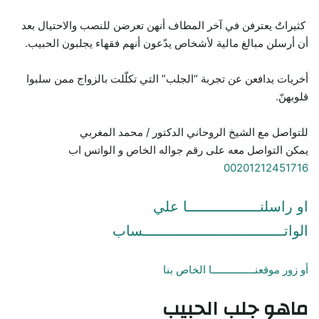
كثيراتٌ يعترفن في آخر المطاف أنهن تعرضن للنصب والاحتيال بعد
أن أرسلن مبالغ مالية لأشخاص يدّعون أنهم فقهاء يجلبون الحبيب.
أخريات يدافعن عن تجربة “الجلب” التي تكلّلت بالزواج ممن سلبوا
قلوبهنّ.
للتواصل مع الشيخ الروحاني الدكتور / محمد المغربي
يمكن التواصل معه على رقم جواله الخاص و الواتس اب
00201212451716
او راسلنـــــــــــــــــا علي
الواتـــــــــــــــــــــــــــــــــساب
أو زور موقعنـــــــــــــــا الخاص بنا
ماهو جلب الحبيب