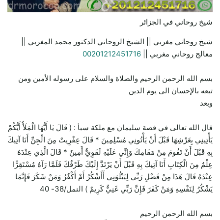
شيخ روحاني في الجزائر
شيخ روحاني مغربي || الشيخ الروحاني الدكتور محمد المغربي ||
معالج روحاني مغربي ||
00201212451716
بسم الله الرحمن الرحيم والصلاة والسلام على رسوله الأمين ومن
تبعه بالإحسان الى يوم الدين
وبعد
قال الله تعالى في قصة سليمان مع ملكة سبأ : ( قَالَ يَا أَيُّهَا الْمَلَأُ أَيُّكُمْ
يَأْتِينِي بِعَرْشِهَا قَبْلَ أَنْ يَأْتُونِي مُسْلِمِينَ * قَالَ عِفْرِيتٌ مِنَ الْجِنِّ أَنَا آتِيكَ
بِهِ قَبْلَ أَنْ تَقُومَ مِنْ مَقَامِكَ وَإِنِّي عَلَيْهِ لَقَوِيٌّ أَمِينٌ * قَالَ الَّذِي عِنْدَهُ
عِلْمٌ مِنَ الْكِتَابِ أَنَا آتِيكَ بِهِ قَبْلَ أَنْ يَرْتَدَّ إِلَيْكَ طَرْفُكَ فَلَمَّا رَآهُ مُسْتَقِرًّا
عِنْدَهُ قَالَ هَذَا مِنْ فَضْلِ رَبِّي لِيَبْلُوَنِي أَأَشْكُرُ أَمْ أَكْفُرُ وَمَنْ شَكَرَ فَإِنَّمَا
يَشْكُرُ لِنَفْسِهِ وَمَنْ كَفَرَ فَإِنَّ رَبِّي غَنِيٌّ كَرِيمٌ ) النمل/38- 40
بسم الله الرحمن الرحيم