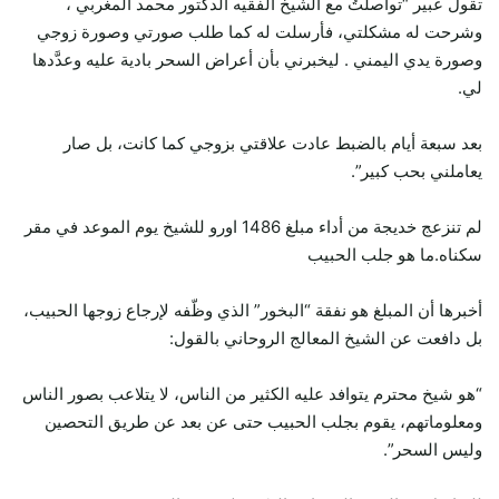
تقول عبير “تواصلتُ مع الشيخ الفقيه الدكتور محمد المغربي ،
وشرحت له مشكلتي، فأرسلت له كما طلب صورتي وصورة زوجي
وصورة يدي اليمني . ليخبرني بأن أعراض السحر بادية عليه وعدَّدها
لي.
بعد سبعة أيام بالضبط عادت علاقتي بزوجي كما كانت، بل صار
يعاملني بحب كبير”.
لم تنزعج خديجة من أداء مبلغ 1486 اورو للشيخ يوم الموعد في مقر
سكناه.ما هو جلب الحبيب
أخبرها أن المبلغ هو نفقة “البخور” الذي وظّفه لإرجاع زوجها الحبيب،
بل دافعت عن الشيخ المعالج الروحاني بالقول:
“هو شيخ محترم يتوافد عليه الكثير من الناس، لا يتلاعب بصور الناس
ومعلوماتهم، يقوم بجلب الحبيب حتى عن بعد عن طريق التحصين
وليس السحر”.