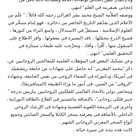
إعجابي بعبقريته في العلم” انتهى .
ووصفه العلاّمة الشيخ محمد بشر الغزالي رحمه الله قائلاً : ” عَلَم من
الأعلام الذين يعدّهم التاريخ الحاضر من ذخائره ، فهو إمام متبحِّر في
العلوم الإسلامية ، مستقلّ في الاستدلال ، واسع الثراء من كنوزها ،
فسيح الذرع بتحمّلها ، نافذ البصيرة في معقولها ، وافر الاطلاع على
المنقول منها ، أقْرَأ ، وأفاد ، وتخرَّجت عليه طبقات ممتازة في
التحقيق العلمي” انتهى .
وعن تشكيك البعض فى المؤهلات العلمية للمعالجين الروحانيين عن،
ذكر “محمد المغربي” أنه حاصل على شهادات من جامعة ريتشفيلد
فى أمريكا، ودكتوراة فى الشفاء الروحى من نفس الجامعة، وشهادة
“الروقى” من الصين، فى أمور ما وراء الطبيعة (الميتافيزيقا)،
ومحاضر دولى بالاتحاد العالمى للفلكيين الروحانيين بباريس بدرجة “
خبير فلكى روحانى”، بالإضافة ماجستير فى العلاج بالطاقة النورانية ،
وأخرى فى البرمجة اللغوية العصبية وشهادة فى الإرشاد الروحي
الداخلي بالأضافة فى معرفته بسحر الكابلا والسجر الصابئي وجميع
أنواع السحر المغربي الروحاني الشهير .
كانت هذه نبذة عن سيرة حياته .