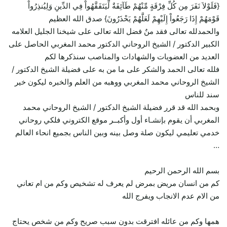
{فَلَوْلاَ نَفَرَ مِن كُلِّ فِرْقَةٍ مِّنْهُمْ طَآئِفَةٌ لِّيَتَفَقَّهُواْ فِي الدِّينِ وَلِيُنذِرُواْ
قَوْمَهُمْ إِذَا رَجَعُواْ إِلَيْهِمْ لَعَلَّهُمْ يَحْذَرُونَ} صدق الله العظيم
والحمدلله تعالى فقد منٌ فضل الله تعالى على شيخنا الجليل العلامه
الكبير الدكتور / الشيخ الروحاني الدكتور محمد المغربي الحاصل على
العديد من العضويات والشهادات والمناصب سنذكرها لكم
فلله تعالى الحمد والشكر على ما من به على فضيلة الشيخ الدكتور /
الشيخ الروحاني محمد المغربي ووهبه من العلم والخبره ليكون خير
سند للناس
وبحمد الله قد قرر فضيلة الشيخ الدكتور / الشيخ الروحاني محمد
المغربي أن يقوم بإنشـاء أول وأكبــر موقع الكتروني فلكي روحاني
خدمي تعليمي ليكون صلة وصل بينه وبين الناس بجميع انحاء العالم
…
بسم الله الرحمن الرحيم
كم من انسان مريض بمرض لم يعرف له تشخيص وكم من ام تعاني
من الام عدم الانجاب ويفرج الله
همها وكم من عائله افترقت بدون سبب صريح وكم من شخص يحتاج