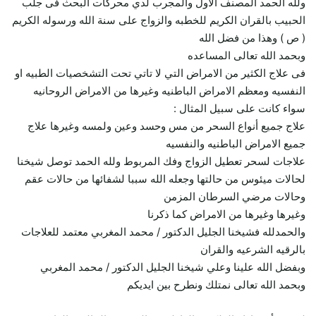
ولله الحمد المصنف الاول والمجرب لدي محركات البحث فى جلب
الحبيب بالقران الكريم للخطبه والزواج على سنة الله ورسوله الكريم
( ص ) وهذا من فضل الله
وبحمد الله تعالى المساعده
فى علاج الكثير من الامراض التي لا تاتي تحت التشخصيات الطبيه او
النفسيه ومعظم الامراض الباطنيه وغيرها من الامراض الروحانيه
سواء كانت على سبيل المثال :
علاج جميع أنواع السحر من مس وحسد وعين ولمسه وغيرها علاج
جميع الامراض الباطنيه والنفسيه
علاجات لسحر تعطيل الزواج وفك المربوط ولله الحمد توصل شيخنا
لحالات ميئوس من حالتها وجعله الله سببا لشفائها من حالات عقم
وحالات مرضي السرطان المزمن
وغيرها وغيرها من الامراض كما ذكرنا
والحمدلله فشيخنا الجليل الدكتور / محمد المغربي معتمد للعلاجات
بالرقيه الشرعيه والقران
وبفضل الله علينا وعلي شيخنا الجليل الدكتور / محمد المغربي
وبحمد الله تعالى نمتلك ونطرح بين ايديكم