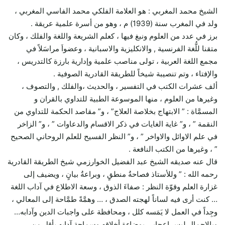
الشيخ محمد المغربي : هو العلامة الفلكي محمد الفاسي المغربي ،
ولد في المغرب سنة (1939) م ، وهو من أسرة علمية عريقة .
برز في عدد من العلوم ونبغ فيها ، كعلم الشريعة واللغة والفلك ، وكان
متقنا للُّغة الفرنسية , والانكليزية والاسبانية ، وعضواَ مراسَلاً في
مجمع اللغة العربية ، تولى مناصب علمية وإدارية بارزة كالتدريس ،
والإفتاء ، وتم تنصيبة شيخاً للطريقة القادرية الصوفية .
ألف عشرات الكتب في التفسير ، والحديث ،والفلك , والتصوف ،
وغيرها من العلوم ، منها الموسوعة الطبية للتداوي بالقران و
المسمَّاة : ” الابتهاج بخلاصة العلاج” ، و” مقاصد الحكمة للتداوي من
النقمة ” ، و” غاية الغايات في ذكر الاقسام والدعاوات ” ، و” الزاخر
في علم الاوائل والاواخر ” ، و” النظر الفسيح للعلم الروحاني الصحيح
” ، وغيرها من الكتب النافعة .
قال عنه صديقه الشيخ عبد الفضيل الخوارزمي شيخ الطريقة القادرية
رحمه الله : ” وللأستاذ فصاحةُ منطقٍ ، وبراعةُ بيانٍ ، ويضيف إلى
غزارة العلم وقوّة النظر : صفاءَ الذوق ، وسعة الاطلاع في آداب اللغة
… كنت أرى فيه لساناً لهجته الصدق ، … وهمَّةً طمَّاحة إلى المعالي ،
وجِداً في العمل لا يَمَسه كلل ، ومحافظة على واجبات الدين وآدابه…
وبالإجمال ليس إعجابي بوضاءة أخلاقه وسماحة آدابه بأقل من