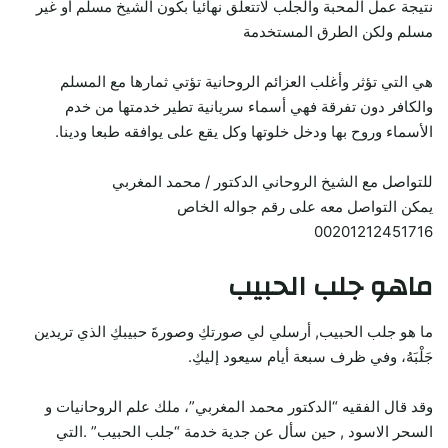
نتيجة عمل المحبة والجلب لاتتعلق نهائيا بكون الشيخ مسلم أو غير
مسلم ولكن الطرق المستخدمة
هي التي تؤثر وأغلب العزائم الروحانية تؤتي ثمارها مع المسلم
والكافر دون تفرقة فهي أسماء سريانية تطير خدمتها من خدم
الأسماء وروح بها ودخل خلوتها وكل يقع على يوافقه طبعا ودينا.
للتواصل مع الشيخ الروحاني الدكتور / محمد المغربي
يمكن التواصل معه على رقم جواله الخاص
00201212451716
ماهو جلب الحبيب
ما هو جلب الحبيب, أرسلي لي صورتكِ وصورةَ حبيبكِ الذي تريدين
جَلْبَهُ، وفي ظرف سبعة أيام سيعود إليكِ.
وقد قال الفقيه “الدكتور محمد المغربي”، ملك علم الروحانيات و
السحر الاسود , حين سأل عن جدية خدمة “جلب الحبيب” .التي