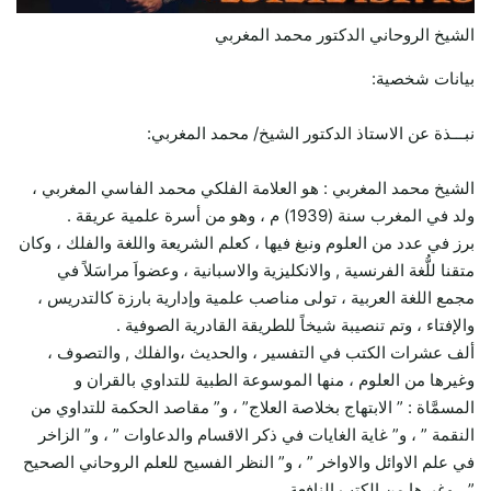
الشيخ الروحاني الدكتور محمد المغربي
بيانات شخصية:
نبـــذة عن الاستاذ الدكتور الشيخ/ محمد المغربي:
الشيخ محمد المغربي : هو العلامة الفلكي محمد الفاسي المغربي ،
ولد في المغرب سنة (1939) م ، وهو من أسرة علمية عريقة .
برز في عدد من العلوم ونبغ فيها ، كعلم الشريعة واللغة والفلك ، وكان
متقنا للُّغة الفرنسية , والانكليزية والاسبانية ، وعضواَ مراسَلاً في
مجمع اللغة العربية ، تولى مناصب علمية وإدارية بارزة كالتدريس ،
والإفتاء ، وتم تنصيبة شيخاً للطريقة القادرية الصوفية .
ألف عشرات الكتب في التفسير ، والحديث ،والفلك , والتصوف ،
وغيرها من العلوم ، منها الموسوعة الطبية للتداوي بالقران و
المسمَّاة : ” الابتهاج بخلاصة العلاج” ، و” مقاصد الحكمة للتداوي من
النقمة ” ، و” غاية الغايات في ذكر الاقسام والدعاوات ” ، و” الزاخر
في علم الاوائل والاواخر ” ، و” النظر الفسيح للعلم الروحاني الصحيح
” ، وغيرها من الكتب النافعة .