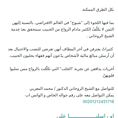
بكل الطرق الممكنة.
بما فيها اللجوء إلى “شيوخ” في العالم الافتراضي. بالنسبة إليهن
الثمن لا يكلّفُ الكثير مادام الزواج من الحبيب سيتحقق بعدَ خِدمة
الشيخ الروحاني .
كثيراتٌ يعترفن في آخر المطاف أنهن تعرضن للنصب والاحتيال بعد
أن أرسلن مبالغ مالية لأشخاص يدّعون أنهم فقهاء يجلبون الحبيب.
أخريات يدافعن عن تجربة “الجلب” التي تكلّلت بالزواج ممن سلبوا
قلوبهنّ.
للتواصل مع الشيخ الروحاني الدكتور / محمد المغربي
يمكن التواصل معه على رقم جواله الخاص و الواتس اب
00201212451716
او راسلنـــــــــــــــــا علي