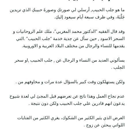
ما هو جلب الحبيب, أرسلي لي صورتكِ وصورةَ حبيبكِ الذي تريدين
جَلْبَهُ، وفي ظرف سبعة أيام سيعود إليكِ.
وقد قال الفقيه “الدكتور محمد المغربي”، ملك علم الروحانيات و
السحر الاسود , حين سأل عن جدية خدمة “جلب الحبيب” .التي
يقدمها للنساء والرجال من مختلف البلاد العربية و الاوروبية.
يسألوني العديد من النساء و الرجال عن , جلب الحبيب ,او سحر
الجلب .
ولكن يستهلكون وقت كبير بالسؤال عدة مرات و مخاوفهم من .
عدم نجاح العمل وهذا ناتج عن تعرضهم قبل المجئ لي لعدة شيوخ
يدعون انهم قادرين علي جلب الحبيب ولكن دون نتيجة .
العرض الذي يثير الكثير من الشكوك، يغري الكثير من الفتايات
اللواتي يبحثن عن زوج .