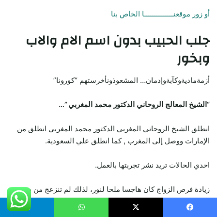
أو زور موقعنـــــــــــــــا الخاص بنا
جلب الحبيب
بدون اسم الام والاب
وبخور
أزمةماديةوكآبةوإدمان… المشعوذونأخرستهم “كورونا”
“الشيخ المعالج الروحاني الدكتور محمد المغربي ”…
انطلق الشيخ الروحاني المغربي الدكتور محمد المغربي انطلق من
الإمارات ووصل إلى المغرب , كما انطلق علي السعودية.
احدي الحالات تريد نشر تجربتها بالعمل.
زيادة فرص الزواج كان هاجسا ملحا لنور، لذلك لم تنزعج من دفع
مبلغ 2760 اورو للشيخ.