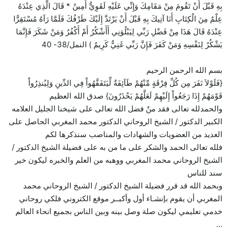
بِهِ قَبْلَ أَنْ تَقُومَ مِنْ مَقَامِكَ وَإِنِّي عَلَيْهِ لَقَوِيٌّ أَمِينٌ * قَالَ الَّذِي عِنْدَهُ
عِلْمٌ مِنَ الْكِتَابِ أَنَا آتِيكَ بِهِ قَبْلَ أَنْ يَرْتَدَّ إِلَيْكَ طَرْفُكَ فَلَمَّا رَآهُ مُسْتَقِرًّا
عِنْدَهُ قَالَ هَذَا مِنْ فَضْلِ رَبِّي لِيَبْلُوَنِي أَأَشْكُرُ أَمْ أَكْفُرُ وَمَنْ شَكَرَ فَإِنَّمَا
يَشْكُرُ لِنَفْسِهِ وَمَنْ كَفَرَ فَإِنَّ رَبِّي غَنِيٌّ كَرِيمٌ ) النمل/38- 40
بسم الله الرحمن الرحيم
{فَلَوْلاَ نَفَرَ مِن كُلِّ فِرْقَةٍ مِّنْهُمْ طَآئِفَةٌ لِّيَتَفَقَّهُواْ فِي الدِّينِ وَلِيُنذِرُواْ
قَوْمَهُمْ إِذَا رَجَعُواْ إِلَيْهِمْ لَعَلَّهُمْ يَحْذَرُونَ} صدق الله العظيم
والحمدلله تعالى فقد منٌ فضل الله تعالى على شيخنا الجليل العلامه
الكبير الدكتور / الشيخ الروحاني الدكتور محمد المغربي الحاصل على
العديد من العضويات والشهادات والمناصب سنذكرها لكم
فلله تعالى الحمد والشكر على ما من به على فضيلة الشيخ الدكتور /
الشيخ الروحاني محمد المغربي ووهبه من العلم والخبره ليكون خير
سند للناس
وبحمد الله قد قرر فضيلة الشيخ الدكتور / الشيخ الروحاني محمد
المغربي أن يقوم بإنشـاء أول وأكبــر موقع الكتروني فلكي روحاني
خدمي تعليمي ليكون صلة وصل بينه وبين الناس بجميع انحاء العالم
…