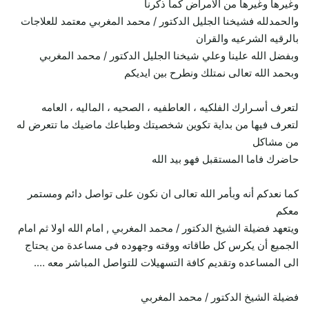
وغيرها وغيرها من الامراض كما ذكرنا
والحمدلله فشيخنا الجليل الدكتور / محمد المغربي معتمد للعلاجات
بالرقيه الشرعيه والقران
وبفضل الله علينا وعلي شيخنا الجليل الدكتور / محمد المغربي
وبحمد الله تعالى نمتلك ونطرح بين ايديكم
لتعرف أسـرارك الفلكيه ، العاطفيه ، الصحيه ، الماليه ، العامه
لتعرف فيها من بداية تكوين شخصيتك وطباعك ماضيك ما تتعرض له
من مشاكل
حاضرك فاما المستقبل فهو بيد الله
كما نعدكم أنه وبأمر الله تعالى ان نكون على تواصل دائم ومستمر
معكم
ويتعهد فضيلة الشيخ الدكتور / محمد المغربي , امام الله اولا ثم امام
الجميع أن يكرس كل طاقاته ووقته وجهوده فى مساعدة من يحتاج
الى المساعده وتقديم كافة التسهيلات للتواصل المباشر معه ….
فضيلة الشيخ الدكتور / محمد المغربي