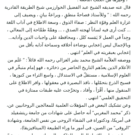
قال عنه صديقه الشيخ عبد الفضيل الخوارزمي شيخ الطريقة القادرية
رحمه الله : ” وللأستاذ فصاحةُ منطقٍ ، وبراعةُ بيانٍ ، ويضيف إلى
غزارة العلم وقوّة النظر : صفاءَ الذوق ، وسعة الاطلاع في آداب اللغة
… كنت أرى فيه لساناً لهجته الصدق ، … وهمَّةً طمَّاحة إلى المعالي ،
وجِداً في العمل لا يَمَسه كلل ، ومحافظة على واجبات الدين وآدابه…
وبالإجمال ليس إعجابي بوضاءة أخلاقه وسماحة آدابه بأقل من
إعجابي بعبقريته في العلم” انتهى .
ووصفه العلاّمة الشيخ محمد بشر الغزالي رحمه الله قائلاً : ” عَلَم من
الأعلام الذين يعدّهم التاريخ الحاضر من ذخائره ، فهو إمام متبحِّر في
العلوم الإسلامية ، مستقلّ في الاستدلال ، واسع الثراء من كنوزها ،
فسيح الذرع بتحمّلها ، نافذ البصيرة في معقولها ، وافر الاطلاع على
المنقول منها ، أقْرَأ ، وأفاد ، وتخرَّجت عليه طبقات ممتازة في
التحقيق العلمي” انتهى .
وعن تشكيك البعض فى المؤهلات العلمية للمعالجين الروحانيين عن،
ذكر “محمد المغربي” أنه حاصل على شهادات من جامعة ريتشفيلد
فى أمريكا، ودكتوراة فى الشفاء الروحى من نفس الجامعة، وشهادة
“الروقى” من الصين، فى أمور ما وراء الطبيعة (الميتافيزيقا)،