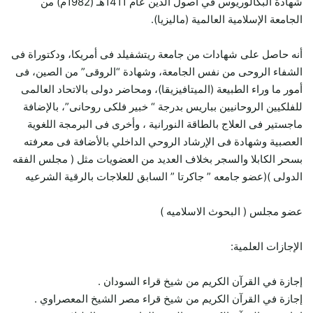
شهادة البكالوريوس في أصول الدين عام 1411هـ (1982م) من
الجامعة الإسلامية العالمية (ماليزيا).
أنه حاصل على شهادات من جامعة ريتشفيلد فى أمريكا، ودكتوراة فى
الشفاء الروحى من نفس الجامعة، وشهادة “الروقى” من الصين، فى
أمور ما وراء الطبيعة (الميتافيزيقا)، ومحاضر دولى بالاتحاد العالمى
للفلكيين الروحانيين بباريس بدرجة “ خبير فلكى روحانى”، بالإضافة
ماجستير فى العلاج بالطاقة النورانية ، وأخرى فى البرمجة اللغوية
العصبية وشهادة فى الإرشاد الروحي الداخلي بالأضافة فى معرفته
بسحر الكابلا والسجر بخلاف العديد من العضويات مثل ( مجلس الفقه
الدولى )(عضو جامعه ” جاكرتا ” السابق للعلاجات بالرقية الشرعيه
عضو مجلس ( البحوث الاسلاميه )
الإجازات العلمية:
إجازة في القرآن الكريم من شيخ قراء السودان .
إجازة في القرآن الكريم من شيخ قراء مصر الشيخ المعصراوي .