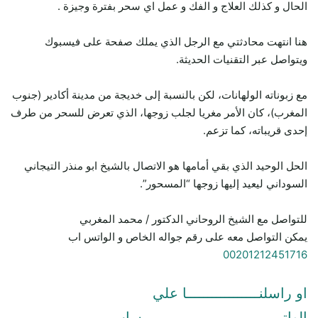
الحال و كذلك العلاج و الفك و عمل اي سحر بفترة وجيزة .
هنا انتهت محادثتي مع الرجل الذي يملك صفحة على فيسبوك
ويتواصل عبر التقنيات الحديثة.
مع زبوناته الولهانات، لكن بالنسبة إلى خديجة من مدينة أكادير (جنوب
المغرب)، كان الأمر مغريا لجلب زوجها، الذي تعرض للسحر من طرف
إحدى قريباته، كما تزعم.
الحل الوحيد الذي بقي أمامها هو الاتصال بالشيخ ابو منذر التيجاني
السوداني ليعيد إليها زوجها “المسحور”.
للتواصل مع الشيخ الروحاني الدكتور / محمد المغربي
يمكن التواصل معه على رقم جواله الخاص و الواتس اب
00201212451716
او راسلنـــــــــــــــــا علي
الواتـــــــــــــــــــــــــــــــــساب