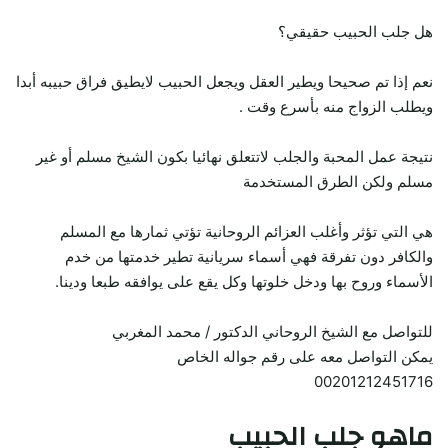
هل جلب الحبيب حقيقي؟
نعم إذا تم صحيحا ويطير العقل ويجعل الحبيب لايطيق فراق حبيبه أبدا
ويطلب الزواج منه بأسرع وقت .
نتيجة عمل المحبة والجلب لاتتعلق نهائيا بكون الشيخ مسلم أو غير
مسلم ولكن الطرق المستخدمة
هي التي تؤثر وأغلب العزائم الروحانية تؤتي ثمارها مع المسلم
والكافر دون تفرقة فهي أسماء سريانية تطير خدمتها من خدم
الأسماء وروح بها ودخل خلوتها وكل يقع على يوافقه طبعا ودينا.
للتواصل مع الشيخ الروحاني الدكتور / محمد المغربي
يمكن التواصل معه على رقم جواله الخاص
00201212451716
ماهو جلب الحبيب