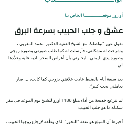
أو زور موقعنـــــــــــــــا الخاص بنا
عشق و جلب الحبيب بسرعة البرق
تقول عبير “تواصلتُ مع الشيخ الفقيه الدكتور محمد المغربي ،
وشرحت له مشكلتي، فأرسلت له كما طلب صورتي وصورة زوجي
وصورة يدي اليمني . ليخبرني بأن أعراض السحر بادية عليه وعدَّدها
لي.
بعد سبعة أيام بالضبط عادت علاقتي بزوجي كما كانت، بل صار
يعاملني بحب كبير”.
لم تنزعج خديجة من أداء مبلغ 1486 اورو للشيخ يوم الموعد في مقر
سكناه.ما هو جلب الحبيب
أخبرها أن المبلغ هو نفقة “البخور” الذي وظّفه لإرجاع زوجها الحبيب،