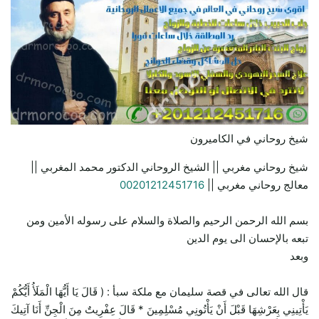
شيخ روحاني في الكاميرون
شيخ روحاني مغربي || الشيخ الروحاني الدكتور محمد المغربي ||
معالج روحاني مغربي ||
00201212451716
بسم الله الرحمن الرحيم والصلاة والسلام على رسوله الأمين ومن
تبعه بالإحسان الى يوم الدين
وبعد
قال الله تعالى في قصة سليمان مع ملكة سبأ : ( قَالَ يَا أَيُّهَا الْمَلَأُ أَيُّكُمْ
يَأْتِينِي بِعَرْشِهَا قَبْلَ أَنْ يَأْتُونِي مُسْلِمِينَ * قَالَ عِفْرِيتٌ مِنَ الْجِنِّ أَنَا آتِيكَ