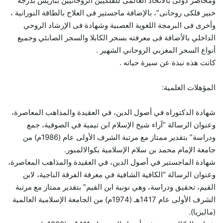
ومحاضر دولى بالاتحاد العالمى للفلكيين الروحانيين بباريس بدرجة “
خبير فلكى روحانى”، بالإضافة ماجستير فى العلاج بالطاقة النورانية ،
وأخرى فى البرمجة اللغوية العصبية وشهادة فى الإرشاد الروحي
الداخلي بالأضافة فى معرفته بسحر الكابلا والسجر الصابئي وجميع
أنواع السحر المغربي الروحاني الشهير .
كانت هذه نبذة عن سيرة حياته .
المؤهلات العلمية:
شهادة الدكتوراه في أصول الدين، في العقيدة والمذاهب المعاصرة،
وعنوان الرسالة “آراء شيخ الإسلام ابن تيمية في الصوفية، جمع
ودراسة” بتقدير ممتاز مع مرتبة الشرف الأولى عام (1986م) من
جامعة الإمام محمد بن سلام الإسلامية بكوالالمبور.
شهادة الماجستير في أصول الدين، في العقيدة والمذاهب المعاصرة،
وعنوان الرسالة “الكافية الشافية في معرفة الفرقة الناجية، لابن
القيم، تحقيق ودراسة، وهي نونية ابن القيم” بتقدير ممتاز مع مرتبة
الشرف الأولى عام 1417هـ (1974م) من الجامعة الإسلامية العالمية
(ماليزيا).