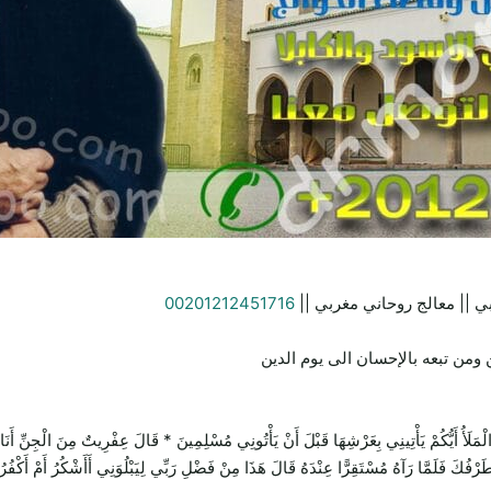
ي || معالج روحاني مغربي ||
00201212451716
ومن تبعه بالإحسان الى يوم الدين
يَأْتِينِي بِعَرْشِهَا قَبْلَ أَنْ يَأْتُونِي مُسْلِمِينَ * قَالَ عِفْرِيتٌ مِنَ الْجِنِّ أَنَا آتِيكَ 
 طَرْفُكَ فَلَمَّا رَآهُ مُسْتَقِرًّا عِنْدَهُ قَالَ هَذَا مِنْ فَضْلِ رَبِّي لِيَبْلُوَنِي أَأَشْكُرُ أَمْ أَكْفُر