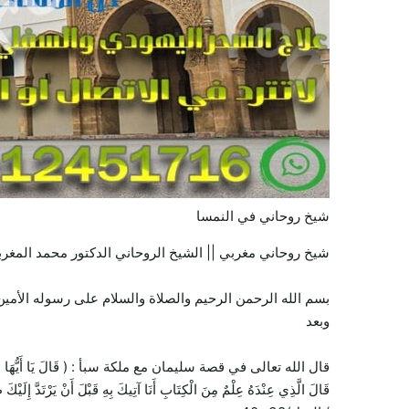
شيخ روحاني في النمسا
شيخ روحاني مغربي || الشيخ الروحاني الدكتور محمد المغرب
بسم الله الرحمن الرحيم والصلاة والسلام على رسوله الأمين 
وبعد
قال الله تعالى في قصة سليمان مع ملكة سبأ : ( قَالَ يَا أَيُّهَا الْمَلَأُ أَيُّكُمْ 
قَالَ الَّذِي عِنْدَهُ عِلْمٌ مِنَ الْكِتَابِ أَنَا آتِيكَ بِهِ قَبْلَ أَنْ يَرْتَدَّ إِلَيْكَ