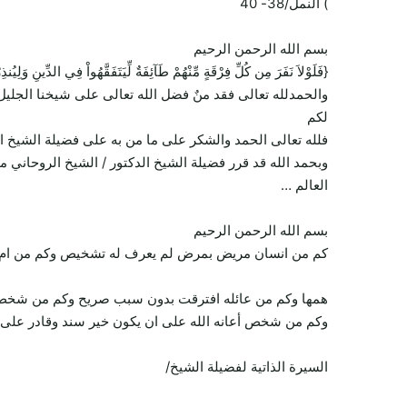
) النمل/38- 40
بسم الله الرحمن الرحيم
{فَلَوْلاَ نَفَرَ مِن كُلِّ فِرْقَةٍ مِّنْهُمْ طَآئِفَةٌ لِّيَتَفَقَّهُواْ فِي الدِّينِ وَل
والحمدلله تعالى فقد منٌ فضل الله تعالى على شيخنا الجليل
لكم
فلله تعالى الحمد والشكر على ما من به على فضيلة الشيخ ا
وبحمد الله قد قرر فضيلة الشيخ الدكتور / الشيخ الروحاني 
العالم …
بسم الله الرحمن الرحيم
كم من انسان مريض بمرض لم يعرف له تشخيص وكم من ام تعا
همها وكم من عائله افترقت بدون سبب صريح وكم من شخص يح
وكم من شخص أعانه الله على ان يكون خير سند وقادر على ت
السيرة الذاتية لفضيلة الشيخ/