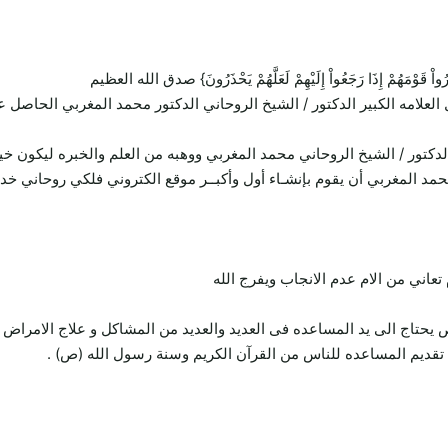
ِيُنذِرُواْ قَوْمَهُمْ إِذَا رَجَعُواْ إِلَيْهِمْ لَعَلَّهُمْ يَحْذَرُونَ} صدق الله العظيم
 العلامه الكبير الدكتور / الشيخ الروحاني الدكتور محمد المغربي الحاص
لدكتور / الشيخ الروحاني محمد المغربي ووهبه من العلم والخبره ليكون خ
محمد المغربي أن يقوم بإنشـاء أول وأكبــر موقع الكتروني فلكي روحاني خ
ني من الام عدم الانجاب ويفرج الله
تاج الى يد المساعده فى العديد والعديد من المشاكل و علاج الامراض 
قديم المساعده للناس من القرآن الكريم وسنة رسول الله (ص) .