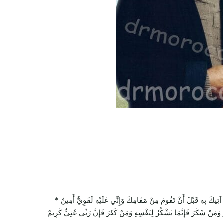
بِهِ قَبْلَ أَنْ تَقُومَ مِنْ مَقَامِكَ وَإِنِّي عَلَيْهِ لَقَوِيٌّ أَمِينٌ *
ُ وَمَنْ شَكَرَ فَإِنَّمَا يَشْكُرُ لِنَفْسِهِ وَمَنْ كَفَرَ فَإِنَّ رَبِّي غَنِيٌّ كَرِيمٌ