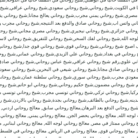
ليا في الكويت,شيخ روحاني,شيخ روحاني سعودي,شيخ روحاني عراقي,شيخ
ري,شيخ روحاني يمني مجرب,شيخ روحاني يعالج مجانا,شيخ روحاني يقبل
روحاني واتس اب,شيخ روحاني صادق والدفع بعد النتيجه,شيخ روحاني مجرب
حاني جزائري,شيخ روحاني نيجيري,شيخ روحاني مصري مجاني,شيخ روحان
ه الله,شيخ روحاني لفك السحر,شيخ روحاني للتفريق,شيخ روحاني لاستخ
ف اصبح شيخ روحاني,شيخ روحاني قوي,شيخ روحاني قوي جدا,شيخ روحاني
 روحاني في بغداد,شيخ روحاني علي الزيدي,شيخ روحاني عماني,شيخ ر
ني علوي,رقم شيخ روحاني عراقي,شيخ عباس روحاني,شيخ روحاني صادق 
وحاني صادق مجانا,شيخ روحاني شيعي في البحرين,شيخ روحاني سعودي
ودي مجرب,شيخ روحاني سوري,شيخ روحاني سلطنة عمان,شيخ روحاني س
م شيخ روحاني مضمون,شيخ حكيم روحاني,شيخ روحاني ابو حاتم,شيخ روح
ركيا,شيخ روحاني تركي,شيخ روحاني تونسي مجرب,شيخ روحاني تونسي م
دينه,شيخ روحاني بالطائف,شيخ روحاني بجدة,شيخ روحاني بالاردن,شيخ 
شيخ روحاني الدفع بعد البرهان,معالج روحاني سابق, معالج روحاني اردني,
ني مجرب لوجه الله, معالج روحاني يحضر الجن, معالج روحاني يمني, معالج روح
 روحاني ممتاز في مصر, معالج روحاني لوجه الله, معالج روحاني لبناني, 
معالج روحاني قوي, معالج روحاني في الرياض, معالج روحاني في فلسطين, 