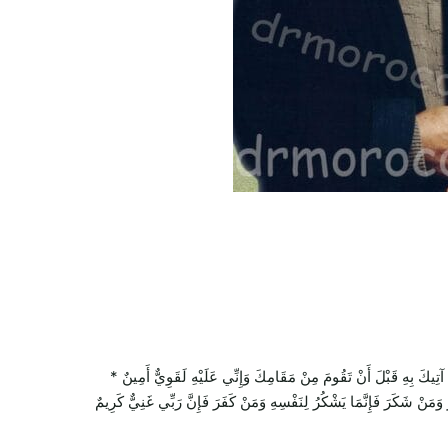
بِهِ قَبْلَ أَنْ تَقُومَ مِنْ مَقَامِكَ وَإِنِّي عَلَيْهِ لَقَوِيٌّ أَمِينٌ *
ُ وَمَنْ شَكَرَ فَإِنَّمَا يَشْكُرُ لِنَفْسِهِ وَمَنْ كَفَرَ فَإِنَّ رَبِّي غَنِيٌّ كَرِيمٌ