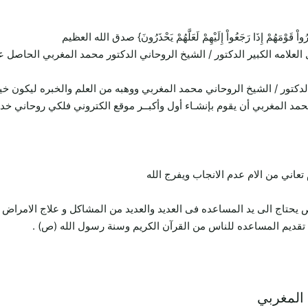
ِيُنذِرُواْ قَوْمَهُمْ إِذَا رَجَعُواْ إِلَيْهِمْ لَعَلَّهُمْ يَحْذَرُونَ} صدق الله العظيم
 العلامه الكبير الدكتور / الشيخ الروحاني الدكتور محمد المغربي الحاص
لدكتور / الشيخ الروحاني محمد المغربي ووهبه من العلم والخبره ليكون خ
محمد المغربي أن يقوم بإنشـاء أول وأكبــر موقع الكتروني فلكي روحاني خ
ني من الام عدم الانجاب ويفرج الله
تاج الى يد المساعده فى العديد والعديد من المشاكل و علاج الامراض 
قديم المساعده للناس من القرآن الكريم وسنة رسول الله (ص) .
 المغربي