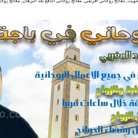
كويت, معالج روحاني افريقي, معالج روحاني الدفع بعد البرهان, معالج روحان