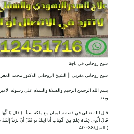
شيخ روحاني في باجة
شيخ روحاني مغربي || الشيخ الروحاني الدكتور محمد المغرب
بسم الله الرحمن الرحيم والصلاة والسلام على رسوله الأمين 
وبعد
قال الله تعالى في قصة سليمان مع ملكة سبأ : ( قَالَ يَا أَيُّهَا الْمَلَأُ أَيُّكُمْ 
قَالَ الَّذِي عِنْدَهُ عِلْمٌ مِنَ الْكِتَابِ أَنَا آتِيكَ بِهِ قَبْلَ أَنْ يَرْتَدَّ إِلَيْكَ
) النمل/38- 40