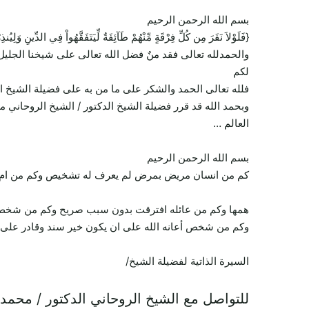
بسم الله الرحمن الرحيم
{فَلَوْلاَ نَفَرَ مِن كُلِّ فِرْقَةٍ مِّنْهُمْ طَآئِفَةٌ لِّيَتَفَقَّهُواْ فِي الدِّينِ وَل
والحمدلله تعالى فقد منٌ فضل الله تعالى على شيخنا الجليل
لكم
فلله تعالى الحمد والشكر على ما من به على فضيلة الشيخ ا
وبحمد الله قد قرر فضيلة الشيخ الدكتور / الشيخ الروحاني 
العالم …
بسم الله الرحمن الرحيم
كم من انسان مريض بمرض لم يعرف له تشخيص وكم من ام تعا
همها وكم من عائله افترقت بدون سبب صريح وكم من شخص يح
وكم من شخص أعانه الله على ان يكون خير سند وقادر على ت
السيرة الذاتية لفضيلة الشيخ/
للتواصل مع الشيخ الروحاني الدكتور / محمد