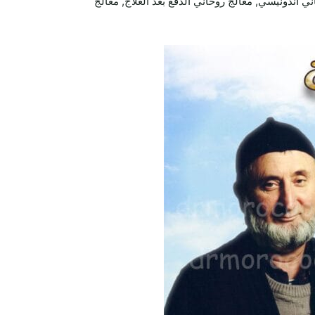
ي اندونيسي, معالج روحاني الدفع بعد العلاج, معالج