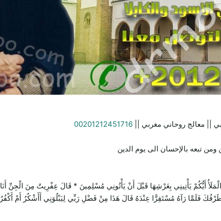
ي || معالج روحاني مغربي ||
00201212451716
ومن تبعه بالإحسان الى يوم الدين
يَأْتِينِي بِعَرْشِهَا قَبْلَ أَنْ يَأْتُونِي مُسْلِمِينَ * قَالَ عِفْرِيتٌ مِنَ الْجِنِّ أَنَا آتِيكَ 
 طَرْفُكَ فَلَمَّا رَآهُ مُسْتَقِرًّا عِنْدَهُ قَالَ هَذَا مِنْ فَضْلِ رَبِّي لِيَبْلُوَنِي أَأَشْكُرُ أَمْ أَكْفُر