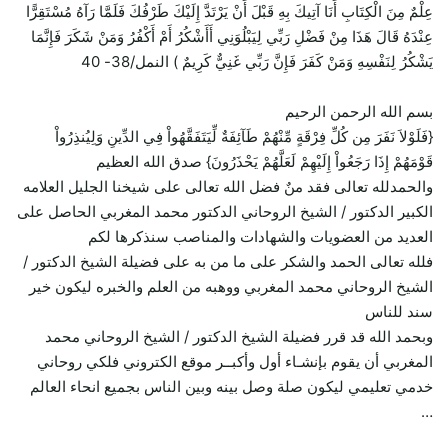
عِلْمٌ مِنَ الْكِتَابِ أَنَا آتِيكَ بِهِ قَبْلَ أَنْ يَرْتَدَّ إِلَيْكَ طَرْفُكَ فَلَمَّا رَآهُ مُسْتَقِرًّا
عِنْدَهُ قَالَ هَذَا مِنْ فَضْلِ رَبِّي لِيَبْلُوَنِي أَأَشْكُرُ أَمْ أَكْفُرُ وَمَنْ شَكَرَ فَإِنَّمَا
يَشْكُرُ لِنَفْسِهِ وَمَنْ كَفَرَ فَإِنَّ رَبِّي غَنِيٌّ كَرِيمٌ ) النمل/38- 40
بسم الله الرحمن الرحيم
{فَلَوْلاَ نَفَرَ مِن كُلِّ فِرْقَةٍ مِّنْهُمْ طَآئِفَةٌ لِّيَتَفَقَّهُواْ فِي الدِّينِ وَلِيُنذِرُواْ
قَوْمَهُمْ إِذَا رَجَعُواْ إِلَيْهِمْ لَعَلَّهُمْ يَحْذَرُونَ} صدق الله العظيم
والحمدلله تعالى فقد منٌ فضل الله تعالى على شيخنا الجليل العلامه
الكبير الدكتور / الشيخ الروحاني الدكتور محمد المغربي الحاصل على
العديد من العضويات والشهادات والمناصب سنذكرها لكم
فلله تعالى الحمد والشكر على ما من به على فضيلة الشيخ الدكتور /
الشيخ الروحاني محمد المغربي ووهبه من العلم والخبره ليكون خير
سند للناس
وبحمد الله قد قرر فضيلة الشيخ الدكتور / الشيخ الروحاني محمد
المغربي أن يقوم بإنشـاء أول وأكبــر موقع الكتروني فلكي روحاني
خدمي تعليمي ليكون صلة وصل بينه وبين الناس بجميع انحاء العالم
…