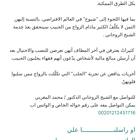
بكل الطرق الممكنة.
بما فيها اللجوء إلى “شيوخ” في العالم الافتراضي. بالنسبة إليهن
الثمن لا يكلّفُ الكثير مادام الزواج من الحبيب سيتحقق بعدَ خِدمة
الشيخ الروحاني .
كثيراتٌ يعترفن في آخر المطاف أنهن تعرضن للنصب والاحتيال بعد
أن أرسلن مبالغ مالية لأشخاص يدّعون أنهم فقهاء يجلبون الحبيب.
أخريات يدافعن عن تجربة “الجلب” التي تكلّلت بالزواج ممن سلبوا
قلوبهنّ.
للتواصل مع الشيخ الروحاني الدكتور / محمد المغربي
يمكن التواصل معه على رقم جواله الخاص و الواتس اب
00201212451716
او راسلنـــــــــــــــــا علي