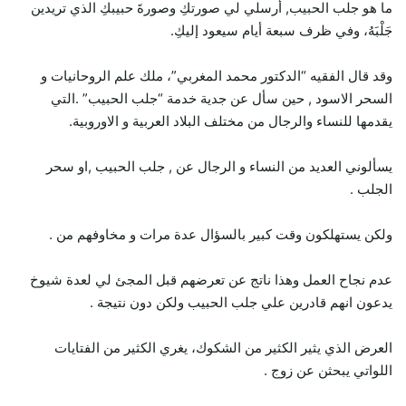
ما هو جلب الحبيب, أرسلي لي صورتكِ وصورةَ حبيبكِ الذي تريدين
جَلْبَهُ، وفي ظرف سبعة أيام سيعود إليكِ.
وقد قال الفقيه “الدكتور محمد المغربي”، ملك علم الروحانيات و
السحر الاسود , حين سأل عن جدية خدمة “جلب الحبيب” .التي
يقدمها للنساء والرجال من مختلف البلاد العربية و الاوروبية.
يسألوني العديد من النساء و الرجال عن , جلب الحبيب ,او سحر
الجلب .
ولكن يستهلكون وقت كبير بالسؤال عدة مرات و مخاوفهم من .
عدم نجاح العمل وهذا ناتج عن تعرضهم قبل المجئ لي لعدة شيوخ
يدعون انهم قادرين علي جلب الحبيب ولكن دون نتيجة .
العرض الذي يثير الكثير من الشكوك، يغري الكثير من الفتايات
اللواتي يبحثن عن زوج .