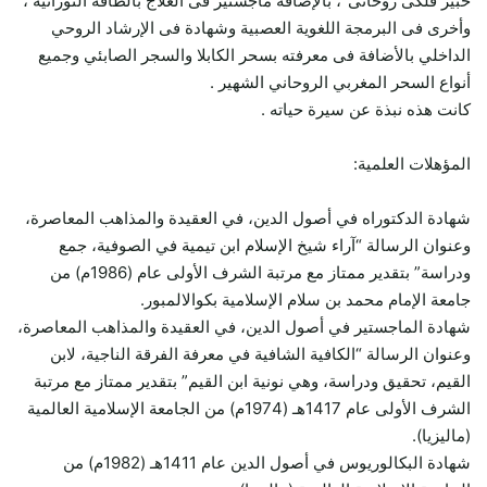
خبير فلكى روحانى”، بالإضافة ماجستير فى العلاج بالطاقة النورانية ،
وأخرى فى البرمجة اللغوية العصبية وشهادة فى الإرشاد الروحي
الداخلي بالأضافة فى معرفته بسحر الكابلا والسجر الصابئي وجميع
أنواع السحر المغربي الروحاني الشهير .
كانت هذه نبذة عن سيرة حياته .
المؤهلات العلمية:
شهادة الدكتوراه في أصول الدين، في العقيدة والمذاهب المعاصرة،
وعنوان الرسالة “آراء شيخ الإسلام ابن تيمية في الصوفية، جمع
ودراسة” بتقدير ممتاز مع مرتبة الشرف الأولى عام (1986م) من
جامعة الإمام محمد بن سلام الإسلامية بكوالالمبور.
شهادة الماجستير في أصول الدين، في العقيدة والمذاهب المعاصرة،
وعنوان الرسالة “الكافية الشافية في معرفة الفرقة الناجية، لابن
القيم، تحقيق ودراسة، وهي نونية ابن القيم” بتقدير ممتاز مع مرتبة
الشرف الأولى عام 1417هـ (1974م) من الجامعة الإسلامية العالمية
(ماليزيا).
شهادة البكالوريوس في أصول الدين عام 1411هـ (1982م) من