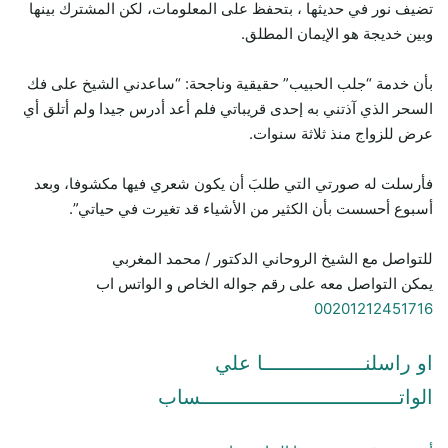
تضيف نور في حديثها ، بتحفظ على المعلومات، لكن المشترك بينها
وبين خديجة هو الإيمان المطلق.
بأن خدمة “جلب الحبيب” حقيقية وناجحة: “ساعدني الشيخ على فك
السحر الذي آذتني به إحدى قريباتي فلم أعد أدرس جيدا ولم أتلق أي
عرض للزواج منذ ثلاثة سنوات.
فأرسلت له صورتي التي طلبَ أن يكون شعري فيها مكشوفا، وبعد
أسبوع أحسست بأن الكثير من الأشياء قد تغيرت في حياتي”.
للتواصل مع الشيخ الروحاني الدكتور / محمد المغربي
يمكن التواصل معه على رقم جواله الخاص و الواتس اب
00201212451716
او راسلنـــــــــــــــــا علي
الواتـــــــــــــــــــــــــــــــــساب