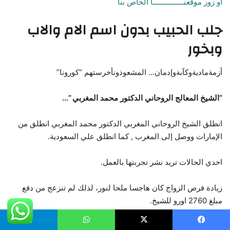
أو زور موقعنـــــــــــــــا الخاص بنا
جلب الحبيب
بدون اسم الام والاب
وبخور
أزمةماديةوكآبةوإدمان… المشعوذونأخرستهم “كورونا”
“الشيخ المعالج الروحاني الدكتور محمد المغربي ”…
انطلق الشيخ الروحاني المغربي الدكتور محمد المغربي انطلق من
الإمارات ووصل إلى المغرب , كما انطلق علي السعودية.
احدي الحالات تريد نشر تجربتها بالعمل.
زيادة فرص الزواج كان هاجسا ملحا لنور، لذلك لم تنزعج من دفع
مبلغ 2760 اورو للشيخ.
لأنها على حد قولها بالدارجة المغربية “الفلوس كتمشي وتجي” (المال