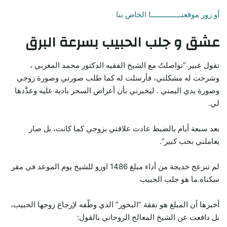
أو زور موقعنـــــــــــــــا الخاص بنا
عشق و جلب الحبيب بسرعة البرق
تقول عبير “تواصلتُ مع الشيخ الفقيه الدكتور محمد المغربي ،
وشرحت له مشكلتي، فأرسلت له كما طلب صورتي وصورة زوجي
وصورة يدي اليمني . ليخبرني بأن أعراض السحر بادية عليه وعدَّدها
لي.
بعد سبعة أيام بالضبط عادت علاقتي بزوجي كما كانت، بل صار
يعاملني بحب كبير”.
لم تنزعج خديجة من أداء مبلغ 1486 اورو للشيخ يوم الموعد في مقر
سكناه.ما هو جلب الحبيب
أخبرها أن المبلغ هو نفقة “البخور” الذي وظّفه لإرجاع زوجها الحبيب،
بل دافعت عن الشيخ المعالج الروحاني بالقول: