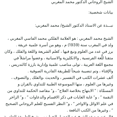
الشيخ الروحاني الدكتور محمد المغربي
بيانات شخصية:
نبـــذة عن الاستاذ الدكتور الشيخ/ محمد المغربي:
الشيخ محمد المغربي : هو العلامة الفلكي محمد الفاسي المغربي ،
ولد في المغرب سنة (1939) م ، وهو من أسرة علمية عريقة .
برز في عدد من العلوم ونبغ فيها ، كعلم الشريعة واللغة والفلك ، وكان
متقنا للُّغة الفرنسية , والانكليزية والاسبانية ، وعضواَ مراسَلاً في
مجمع اللغة العربية ، تولى مناصب علمية وإدارية بارزة كالتدريس ،
والإفتاء ، وتم تنصيبة شيخاً للطريقة القادرية الصوفية .
ألف عشرات الكتب في التفسير ، والحديث ،والفلك , والتصوف ،
وغيرها من العلوم ، منها الموسوعة الطبية للتداوي بالقران و
المسمَّاة : ” الابتهاج بخلاصة العلاج” ، و” مقاصد الحكمة للتداوي من
النقمة ” ، و” غاية الغايات في ذكر الاقسام والدعاوات ” ، و” الزاخر
في علم الاوائل والاواخر ” ، و” النظر الفسيح للعلم الروحاني الصحيح
” ، وغيرها من الكتب النافعة .
قال عنه صديقه الشيخ عبد الفضيل الخوارزمي شيخ الطريقة القادرية