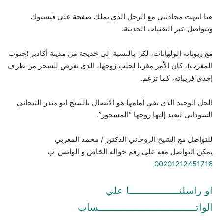
هنا انتهت محادثتي مع الرجل الذي يملك صفحة على فيسبوك
ويتواصل عبر التقنيات الحديثة.
مع زبوناته الولهانات، لكن بالنسبة إلى خديجة من مدينة أكادير (جنوب
المغرب)، كان الأمر مغريا لجلب زوجها، الذي تعرض للسحر من طرف
إحدى قريباته، كما تزعم.
الحل الوحيد الذي بقي أمامها هو الاتصال بالشيخ ابو منذر التيجاني
السوداني ليعيد إليها زوجها “المسحور”.
للتواصل مع الشيخ الروحاني الدكتور / محمد المغربي
يمكن التواصل معه على رقم جواله الخاص و الواتس اب
00201212451716
او راسلنـــــــــــــــــا علي
الواتـــــــــــــــــــــــــــــــــساب