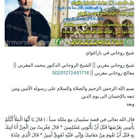
شيخ روحاني في باراغواي
شيخ روحاني مغربي || الشيخ الروحاني الدكتور محمد المغربي ||
معالج روحاني مغربي ||
00201212451716
بسم الله الرحمن الرحيم والصلاة والسلام على رسوله الأمين ومن
تبعه بالإحسان الى يوم الدين
وبعد
قال الله تعالى في قصة سليمان مع ملكة سبأ : ( قَالَ يَا أَيُّهَا الْمَلَأُ أَيُّكُمْ
يَأْتِينِي بِعَرْشِهَا قَبْلَ أَنْ يَأْتُونِي مُسْلِمِينَ * قَالَ عِفْرِيتٌ مِنَ الْجِنِّ أَنَا آتِيكَ
بِهِ قَبْلَ أَنْ تَقُومَ مِنْ مَقَامِكَ وَإِنِّي عَلَيْهِ لَقَوِيٌّ أَمِينٌ * قَالَ الَّذِي عِنْدَهُ