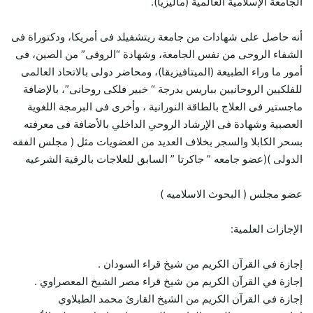
الجامعة الإسلامية العالمية (ماليزيا).
أنه حاصل على شهادات من جامعة ريتشفيلد فى أمريكا، ودكتوراة فى
الشفاء الروحى من نفس الجامعة، وشهادة “الروقى” من الصين، فى
أمور ما وراء الطبيعة (الميتافيزيقا)، ومحاضر دولى بالاتحاد العالمى
للفلكيين الروحانيين بباريس بدرجة “ خبير فلكى روحانى”، بالإضافة
ماجستير فى العلاج بالطاقة النورانية ، وأخرى فى البرمجة اللغوية
العصبية وشهادة فى الإرشاد الروحي الداخلي بالأضافة فى معرفته
بسحر الكابلا والسجر بخلاف العديد من العضويات مثل ( مجلس الفقه
الدولى )(عضو جامعه ” جاكرتا ” السابق للعلاجات بالرقية الشرعيه
عضو مجلس ( البحوث الاسلاميه )
الإجازات العلمية:
إجازة في القرآن الكريم من شيخ قراء السودان .
إجازة في القرآن الكريم من شيخ قراء مصر الشيخ المعصراوي .
إجازة في القرآن الكريم من الشيخ القارئ محمد الطبلاوي