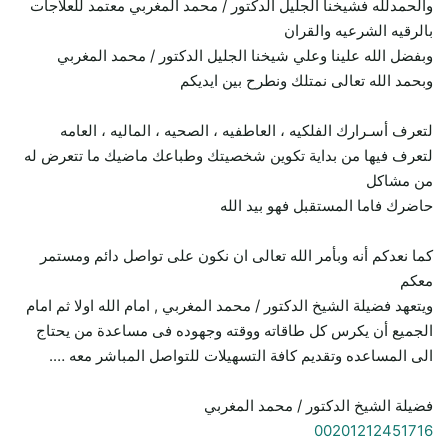
والحمدلله فشيخنا الجليل الدكتور / محمد المغربي معتمد للعلاجات
بالرقيه الشرعيه والقران
وبفضل الله علينا وعلي شيخنا الجليل الدكتور / محمد المغربي
وبحمد الله تعالى نمتلك ونطرح بين ايديكم
لتعرف أسـرارك الفلكيه ، العاطفيه ، الصحيه ، الماليه ، العامه
لتعرف فيها من بداية تكوين شخصيتك وطباعك ماضيك ما تتعرض له
من مشاكل
حاضرك فاما المستقبل فهو بيد الله
كما نعدكم أنه وبأمر الله تعالى ان نكون على تواصل دائم ومستمر
معكم
ويتعهد فضيلة الشيخ الدكتور / محمد المغربي , امام الله اولا ثم امام
الجميع أن يكرس كل طاقاته ووقته وجهوده فى مساعدة من يحتاج
الى المساعده وتقديم كافة التسهيلات للتواصل المباشر معه ….
فضيلة الشيخ الدكتور / محمد المغربي
00201212451716