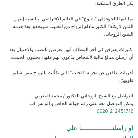
بكل الطرق الممكنة.
بما فيها اللجوء إلى “شيوخ” في العالم الافتراضي. بالنسبة إليهن
الثمن لا يكلّفُ الكثير مادام الزواج من الحبيب سيتحقق بعدَ خِدمة
الشيخ الروحاني .
كثيراتٌ يعترفن في آخر المطاف أنهن تعرضن للنصب والاحتيال بعد
أن أرسلن مبالغ مالية لأشخاص يدّعون أنهم فقهاء يجلبون الحبيب.
أخريات يدافعن عن تجربة “الجلب” التي تكلّلت بالزواج ممن سلبوا
قلوبهنّ.
للتواصل مع الشيخ الروحاني الدكتور / محمد المغربي
يمكن التواصل معه على رقم جواله الخاص و الواتس اب
00201212451716
او راسلنـــــــــــــــــا علي