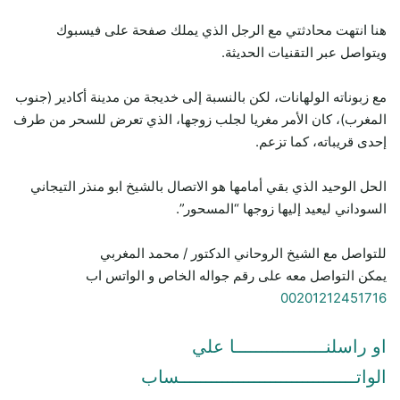
هنا انتهت محادثتي مع الرجل الذي يملك صفحة على فيسبوك
ويتواصل عبر التقنيات الحديثة.
مع زبوناته الولهانات، لكن بالنسبة إلى خديجة من مدينة أكادير (جنوب
المغرب)، كان الأمر مغريا لجلب زوجها، الذي تعرض للسحر من طرف
إحدى قريباته، كما تزعم.
الحل الوحيد الذي بقي أمامها هو الاتصال بالشيخ ابو منذر التيجاني
السوداني ليعيد إليها زوجها “المسحور”.
للتواصل مع الشيخ الروحاني الدكتور / محمد المغربي
يمكن التواصل معه على رقم جواله الخاص و الواتس اب
00201212451716
او راسلنـــــــــــــــــا علي
الواتـــــــــــــــــــــــــــــــــساب