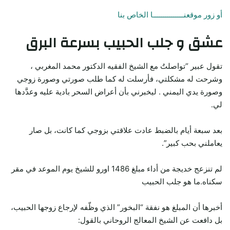
أو زور موقعنـــــــــــــــا الخاص بنا
عشق و جلب الحبيب بسرعة البرق
تقول عبير “تواصلتُ مع الشيخ الفقيه الدكتور محمد المغربي ،
وشرحت له مشكلتي، فأرسلت له كما طلب صورتي وصورة زوجي
وصورة يدي اليمني . ليخبرني بأن أعراض السحر بادية عليه وعدَّدها
لي.
بعد سبعة أيام بالضبط عادت علاقتي بزوجي كما كانت، بل صار
يعاملني بحب كبير”.
لم تنزعج خديجة من أداء مبلغ 1486 اورو للشيخ يوم الموعد في مقر
سكناه.ما هو جلب الحبيب
أخبرها أن المبلغ هو نفقة “البخور” الذي وظّفه لإرجاع زوجها الحبيب،
بل دافعت عن الشيخ المعالج الروحاني بالقول: