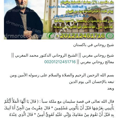
شيخ روحاني في باكستان
شيخ روحاني مغربي || الشيخ الروحاني الدكتور محمد المغربي ||
معالج روحاني مغربي ||
00201212451716
بسم الله الرحمن الرحيم والصلاة والسلام على رسوله الأمين ومن
تبعه بالإحسان الى يوم الدين
وبعد
قال الله تعالى في قصة سليمان مع ملكة سبأ : ( قَالَ يَا أَيُّهَا الْمَلَأُ أَيُّكُمْ
يَأْتِينِي بِعَرْشِهَا قَبْلَ أَنْ يَأْتُونِي مُسْلِمِينَ * قَالَ عِفْرِيتٌ مِنَ الْجِنِّ أَنَا آتِيكَ
بِهِ قَبْلَ أَنْ تَقُومَ مِنْ مَقَامِكَ وَإِنِّي عَلَيْهِ لَقَوِيٌّ أَمِينٌ * قَالَ الَّذِي عِنْدَهُ