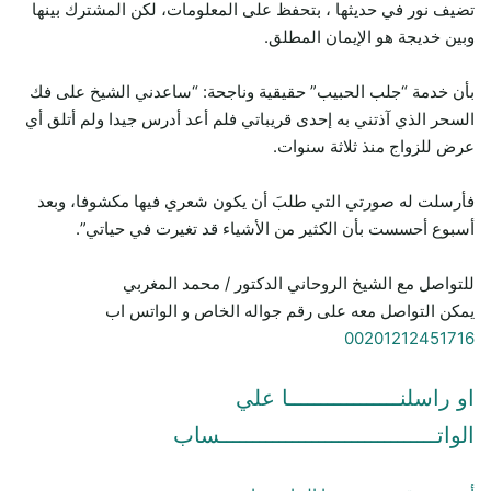
تضيف نور في حديثها ، بتحفظ على المعلومات، لكن المشترك بينها
وبين خديجة هو الإيمان المطلق.
بأن خدمة “جلب الحبيب” حقيقية وناجحة: “ساعدني الشيخ على فك
السحر الذي آذتني به إحدى قريباتي فلم أعد أدرس جيدا ولم أتلق أي
عرض للزواج منذ ثلاثة سنوات.
فأرسلت له صورتي التي طلبَ أن يكون شعري فيها مكشوفا، وبعد
أسبوع أحسست بأن الكثير من الأشياء قد تغيرت في حياتي”.
للتواصل مع الشيخ الروحاني الدكتور / محمد المغربي
يمكن التواصل معه على رقم جواله الخاص و الواتس اب
00201212451716
او راسلنـــــــــــــــــا علي
الواتـــــــــــــــــــــــــــــــــساب