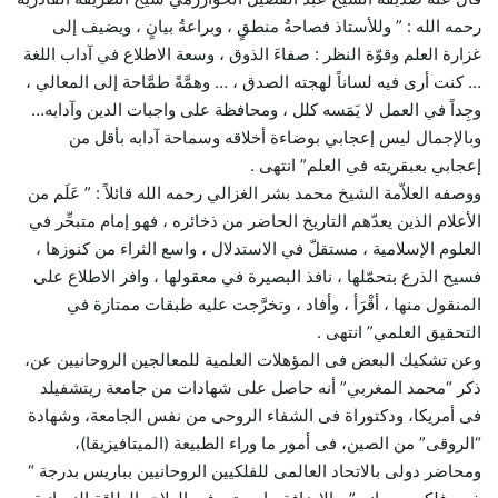
رحمه الله : ” وللأستاذ فصاحةُ منطقٍ ، وبراعةُ بيانٍ ، ويضيف إلى
غزارة العلم وقوّة النظر : صفاءَ الذوق ، وسعة الاطلاع في آداب اللغة
… كنت أرى فيه لساناً لهجته الصدق ، … وهمَّةً طمَّاحة إلى المعالي ،
وجِداً في العمل لا يَمَسه كلل ، ومحافظة على واجبات الدين وآدابه…
وبالإجمال ليس إعجابي بوضاءة أخلاقه وسماحة آدابه بأقل من
إعجابي بعبقريته في العلم” انتهى .
ووصفه العلاّمة الشيخ محمد بشر الغزالي رحمه الله قائلاً : ” عَلَم من
الأعلام الذين يعدّهم التاريخ الحاضر من ذخائره ، فهو إمام متبحِّر في
العلوم الإسلامية ، مستقلّ في الاستدلال ، واسع الثراء من كنوزها ،
فسيح الذرع بتحمّلها ، نافذ البصيرة في معقولها ، وافر الاطلاع على
المنقول منها ، أقْرَأ ، وأفاد ، وتخرَّجت عليه طبقات ممتازة في
التحقيق العلمي” انتهى .
وعن تشكيك البعض فى المؤهلات العلمية للمعالجين الروحانيين عن،
ذكر “محمد المغربي” أنه حاصل على شهادات من جامعة ريتشفيلد
فى أمريكا، ودكتوراة فى الشفاء الروحى من نفس الجامعة، وشهادة
“الروقى” من الصين، فى أمور ما وراء الطبيعة (الميتافيزيقا)،
ومحاضر دولى بالاتحاد العالمى للفلكيين الروحانيين بباريس بدرجة “