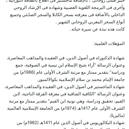
خبير فلكى روحانى”، بالإضافة ماجستير فى العلاج بالطاقة النورانية ،
وأخرى فى البرمجة اللغوية العصبية وشهادة فى الإرشاد الروحي
الداخلي بالأضافة فى معرفته بسحر الكابلا والسجر الصابئي وجميع
أنواع السحر المغربي الروحاني الشهير .
كانت هذه نبذة عن سيرة حياته .
المؤهلات العلمية:
شهادة الدكتوراه في أصول الدين، في العقيدة والمذاهب المعاصرة،
وعنوان الرسالة “آراء شيخ الإسلام ابن تيمية في الصوفية، جمع
ودراسة” بتقدير ممتاز مع مرتبة الشرف الأولى عام (1986م) من
جامعة الإمام محمد بن سلام الإسلامية بكوالالمبور.
شهادة الماجستير في أصول الدين، في العقيدة والمذاهب المعاصرة،
وعنوان الرسالة “الكافية الشافية في معرفة الفرقة الناجية، لابن
القيم، تحقيق ودراسة، وهي نونية ابن القيم” بتقدير ممتاز مع مرتبة
الشرف الأولى عام 1417هـ (1974م) من الجامعة الإسلامية العالمية
(ماليزيا).
شهادة البكالوريوس في أصول الدين عام 1411هـ (1982م) من