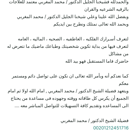
والحمدلله فشيخنا الجليل الدكتور / محمد المغربي معتمد للعلاجات
بالرقيه الشرعيه والقران
وبفضل الله علينا وعلي شيخنا الجليل الدكتور / محمد المغربي
وبحمد الله تعالى نمتلك ونطرح بين ايديكم
لتعرف أسـرارك الفلكيه ، العاطفيه ، الصحيه ، الماليه ، العامه
لتعرف فيها من بداية تكوين شخصيتك وطباعك ماضيك ما تتعرض له
من مشاكل
حاضرك فاما المستقبل فهو بيد الله
كما نعدكم أنه وبأمر الله تعالى ان نكون على تواصل دائم ومستمر
معكم
ويتعهد فضيلة الشيخ الدكتور / محمد المغربي , امام الله اولا ثم امام
الجميع أن يكرس كل طاقاته ووقته وجهوده فى مساعدة من يحتاج
الى المساعده وتقديم كافة التسهيلات للتواصل المباشر معه ….
فضيلة الشيخ الدكتور / محمد المغربي
00201212451716