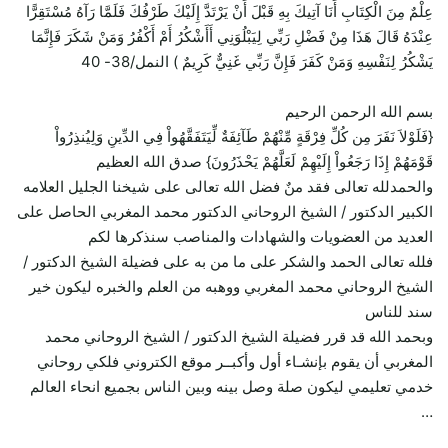
عِلْمٌ مِنَ الْكِتَابِ أَنَا آتِيكَ بِهِ قَبْلَ أَنْ يَرْتَدَّ إِلَيْكَ طَرْفُكَ فَلَمَّا رَآهُ مُسْتَقِرًّا
عِنْدَهُ قَالَ هَذَا مِنْ فَضْلِ رَبِّي لِيَبْلُوَنِي أَأَشْكُرُ أَمْ أَكْفُرُ وَمَنْ شَكَرَ فَإِنَّمَا
يَشْكُرُ لِنَفْسِهِ وَمَنْ كَفَرَ فَإِنَّ رَبِّي غَنِيٌّ كَرِيمٌ ) النمل/38- 40
بسم الله الرحمن الرحيم
{فَلَوْلاَ نَفَرَ مِن كُلِّ فِرْقَةٍ مِّنْهُمْ طَآئِفَةٌ لِّيَتَفَقَّهُواْ فِي الدِّينِ وَلِيُنذِرُواْ
قَوْمَهُمْ إِذَا رَجَعُواْ إِلَيْهِمْ لَعَلَّهُمْ يَحْذَرُونَ} صدق الله العظيم
والحمدلله تعالى فقد منٌ فضل الله تعالى على شيخنا الجليل العلامه
الكبير الدكتور / الشيخ الروحاني الدكتور محمد المغربي الحاصل على
العديد من العضويات والشهادات والمناصب سنذكرها لكم
فلله تعالى الحمد والشكر على ما من به على فضيلة الشيخ الدكتور /
الشيخ الروحاني محمد المغربي ووهبه من العلم والخبره ليكون خير
سند للناس
وبحمد الله قد قرر فضيلة الشيخ الدكتور / الشيخ الروحاني محمد
المغربي أن يقوم بإنشـاء أول وأكبــر موقع الكتروني فلكي روحاني
خدمي تعليمي ليكون صلة وصل بينه وبين الناس بجميع انحاء العالم
…