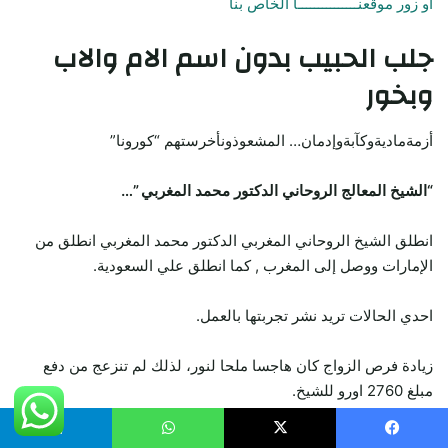
أو زور موقعنـــــــــــــــا الخاص بنا
جلب الحبيب
بدون اسم الام والاب
وبخور
أزمةماديةوكآبةوإدمان… المشعوذونأخرستهم “كورونا”
“الشيخ المعالج الروحاني الدكتور محمد المغربي ”…
انطلق الشيخ الروحاني المغربي الدكتور محمد المغربي انطلق من
الإمارات ووصل إلى المغرب , كما انطلق علي السعودية.
احدي الحالات تريد نشر تجربتها بالعمل.
زيادة فرص الزواج كان هاجسا ملحا لنور، لذلك لم تنزعج من دفع
مبلغ 2760 اورو للشيخ.
لأنها على حد قولها بالدارجة المغربية “الفلوس كتمشي وتجي” (المال