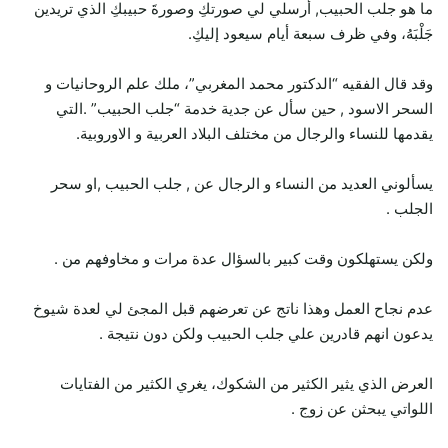
ما هو جلب الحبيب, أرسلي لي صورتكِ وصورةَ حبيبكِ الذي تريدين
جَلْبَهُ، وفي ظرف سبعة أيام سيعود إليكِ.
وقد قال الفقيه “الدكتور محمد المغربي”، ملك علم الروحانيات و
السحر الاسود , حين سأل عن جدية خدمة “جلب الحبيب” .التي
يقدمها للنساء والرجال من مختلف البلاد العربية و الاوروبية.
يسألوني العديد من النساء و الرجال عن , جلب الحبيب ,او سحر
الجلب .
ولكن يستهلكون وقت كبير بالسؤال عدة مرات و مخاوفهم من .
عدم نجاح العمل وهذا ناتج عن تعرضهم قبل المجئ لي لعدة شيوخ
يدعون انهم قادرين علي جلب الحبيب ولكن دون نتيجة .
العرض الذي يثير الكثير من الشكوك، يغري الكثير من الفتايات
اللواتي يبحثن عن زوج .