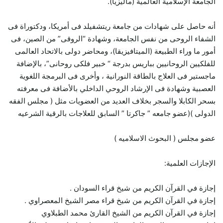
الجامعة الإسلامية العالمية (ماليزيا).
أنه حاصل على شهادات من جامعة ريتشفيلد فى أمريكا، ودكتوراة فى
الشفاء الروحى من نفس الجامعة، وشهادة “الروقى” من الصين، فى
أمور ما وراء الطبيعة (الميتافيزيقا)، ومحاضر دولى بالاتحاد العالمى
للفلكيين الروحانيين بباريس بدرجة “ خبير فلكى روحانى”، بالإضافة
ماجستير فى العلاج بالطاقة النورانية ، وأخرى فى البرمجة اللغوية
العصبية وشهادة فى الإرشاد الروحي الداخلي بالأضافة فى معرفته
بسحر الكابلا والسجر بخلاف العديد من العضويات مثل ( مجلس الفقه
الدولى )(عضو جامعه ” جاكرتا ” السابق للعلاجات بالرقية الشرعيه
عضو مجلس ( البحوث الاسلاميه )
الإجازات العلمية:
إجازة في القرآن الكريم من شيخ قراء السودان .
إجازة في القرآن الكريم من شيخ قراء مصر الشيخ المعصراوي .
إجازة في القرآن الكريم من الشيخ القارئ محمد الطبلاوي