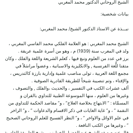
الشيخ الروحاني الدكتور محمد المغربي
بيانات شخصية:
نبـــذة عن الاستاذ الدكتور الشيخ/ محمد المغربي:
الشيخ محمد المغربي : هو العلامة الفلكي محمد الفاسي المغربي ،
ولد في المغرب سنة (1939) م ، وهو من أسرة علمية عريقة .
برز في عدد من العلوم ونبغ فيها ، كعلم الشريعة واللغة والفلك ، وكان
متقنا للُّغة الفرنسية , والانكليزية والاسبانية ، وعضواَ مراسَلاً في
مجمع اللغة العربية ، تولى مناصب علمية وإدارية بارزة كالتدريس ،
والإفتاء ، وتم تنصيبة شيخاً للطريقة القادرية الصوفية .
ألف عشرات الكتب في التفسير ، والحديث ،والفلك , والتصوف ،
وغيرها من العلوم ، منها الموسوعة الطبية للتداوي بالقران و
المسمَّاة : ” الابتهاج بخلاصة العلاج” ، و” مقاصد الحكمة للتداوي من
النقمة ” ، و” غاية الغايات في ذكر الاقسام والدعاوات ” ، و” الزاخر
في علم الاوائل والاواخر ” ، و” النظر الفسيح للعلم الروحاني الصحيح
” ، وغيرها من الكتب النافعة .
قال عنه صديقه الشيخ عبد الفضيل الخوارزمي شيخ الطريقة القادرية