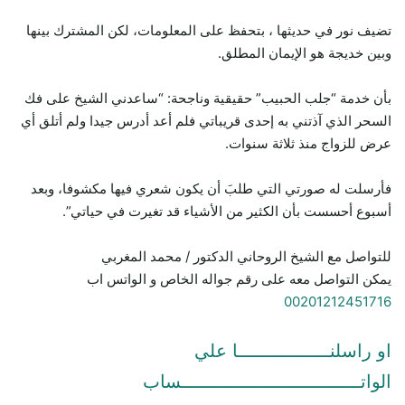
تضيف نور في حديثها ، بتحفظ على المعلومات، لكن المشترك بينها
وبين خديجة هو الإيمان المطلق.
بأن خدمة “جلب الحبيب” حقيقية وناجحة: “ساعدني الشيخ على فك
السحر الذي آذتني به إحدى قريباتي فلم أعد أدرس جيدا ولم أتلق أي
عرض للزواج منذ ثلاثة سنوات.
فأرسلت له صورتي التي طلبَ أن يكون شعري فيها مكشوفا، وبعد
أسبوع أحسست بأن الكثير من الأشياء قد تغيرت في حياتي”.
للتواصل مع الشيخ الروحاني الدكتور / محمد المغربي
يمكن التواصل معه على رقم جواله الخاص و الواتس اب
00201212451716
او راسلنـــــــــــــــــا علي
الواتـــــــــــــــــــــــــــــــــساب