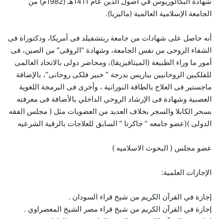
شهادة البكالوريوس في أصول الدين عام 1411هـ (1982م) من
الجامعة الإسلامية العالمية (ماليزيا).
أنه حاصل على شهادات من جامعة ريتشفيلد فى أمريكا، ودكتوراة فى
الشفاء الروحى من نفس الجامعة، وشهادة “الروقى” من الصين، فى
أمور ما وراء الطبيعة (الميتافيزيقا)، ومحاضر دولى بالاتحاد العالمى
للفلكيين الروحانيين بباريس بدرجة “ خبير فلكى روحانى”، بالإضافة
ماجستير فى العلاج بالطاقة النورانية ، وأخرى فى البرمجة اللغوية
العصبية وشهادة فى الإرشاد الروحي الداخلي بالأضافة فى معرفته
بسحر الكابلا والسجر بخلاف العديد من العضويات مثل ( مجلس الفقه
الدولى )(عضو جامعه ” جاكرتا ” السابق للعلاجات بالرقية الشرعيه
عضو مجلس ( البحوث الاسلاميه )
الإجازات العلمية:
إجازة في القرآن الكريم من شيخ قراء السودان .
إجازة في القرآن الكريم من شيخ قراء مصر الشيخ المعصراوي .