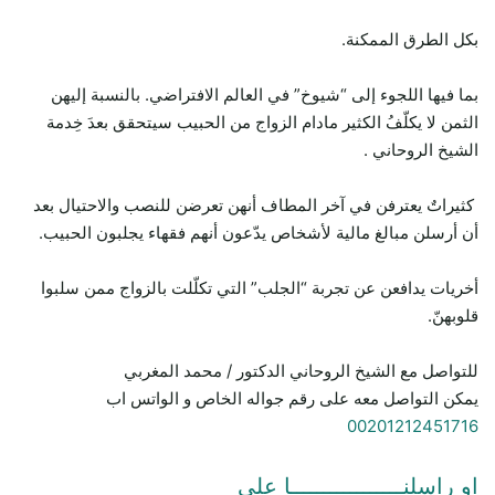
بكل الطرق الممكنة.
بما فيها اللجوء إلى “شيوخ” في العالم الافتراضي. بالنسبة إليهن
الثمن لا يكلّفُ الكثير مادام الزواج من الحبيب سيتحقق بعدَ خِدمة
الشيخ الروحاني .
كثيراتٌ يعترفن في آخر المطاف أنهن تعرضن للنصب والاحتيال بعد
أن أرسلن مبالغ مالية لأشخاص يدّعون أنهم فقهاء يجلبون الحبيب.
أخريات يدافعن عن تجربة “الجلب” التي تكلّلت بالزواج ممن سلبوا
قلوبهنّ.
للتواصل مع الشيخ الروحاني الدكتور / محمد المغربي
يمكن التواصل معه على رقم جواله الخاص و الواتس اب
00201212451716
او راسلنـــــــــــــــــا علي