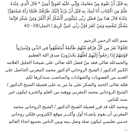
بِهِ قَبْلَ أَنْ تَقُومَ مِنْ مَقَامِكَ وَإِنِّي عَلَيْهِ لَقَوِيٌّ أَمِينٌ * قَالَ الَّذِي عِنْدَهُ
عِلْمٌ مِنَ الْكِتَابِ أَنَا آتِيكَ بِهِ قَبْلَ أَنْ يَرْتَدَّ إِلَيْكَ طَرْفُكَ فَلَمَّا رَآهُ مُسْتَقِرًّا
عِنْدَهُ قَالَ هَذَا مِنْ فَضْلِ رَبِّي لِيَبْلُوَنِي أَأَشْكُرُ أَمْ أَكْفُرُ وَمَنْ شَكَرَ فَإِنَّمَا
يَشْكُرُ لِنَفْسِهِ وَمَنْ كَفَرَ فَإِنَّ رَبِّي غَنِيٌّ كَرِيمٌ ) النمل/38- 40
بسم الله الرحمن الرحيم
{فَلَوْلاَ نَفَرَ مِن كُلِّ فِرْقَةٍ مِّنْهُمْ طَآئِفَةٌ لِّيَتَفَقَّهُواْ فِي الدِّينِ وَلِيُنذِرُواْ
قَوْمَهُمْ إِذَا رَجَعُواْ إِلَيْهِمْ لَعَلَّهُمْ يَحْذَرُونَ} صدق الله العظيم
والحمدلله تعالى فقد منٌ فضل الله تعالى على شيخنا الجليل العلامه
الكبير الدكتور / الشيخ الروحاني الدكتور محمد المغربي الحاصل على
العديد من العضويات والشهادات والمناصب سنذكرها لكم
فلله تعالى الحمد والشكر على ما من به على فضيلة الشيخ الدكتور /
الشيخ الروحاني محمد المغربي ووهبه من العلم والخبره ليكون خير
سند للناس
وبحمد الله قد قرر فضيلة الشيخ الدكتور / الشيخ الروحاني محمد
المغربي أن يقوم بإنشـاء أول وأكبــر موقع الكتروني فلكي روحاني
خدمي تعليمي ليكون صلة وصل بينه وبين الناس بجميع انحاء العالم
…