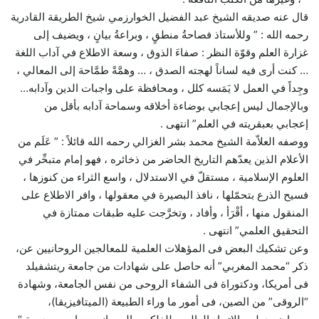
قال عنه صديقه الشيخ عبد الفضيل الخوارزمي شيخ الطريقة القادرية
رحمه الله : ” وللأستاذ فصاحةُ منطقٍ ، وبراعةُ بيانٍ ، ويضيف إلى
غزارة العلم وقوّة النظر : صفاءَ الذوق ، وسعة الاطلاع في آداب اللغة
… كنت أرى فيه لساناً لهجته الصدق ، … وهمَّةً طمَّاحة إلى المعالي ،
وجِداً في العمل لا يَمَسه كلل ، ومحافظة على واجبات الدين وآدابه…
وبالإجمال ليس إعجابي بوضاءة أخلاقه وسماحة آدابه بأقل من
إعجابي بعبقريته في العلم” انتهى .
ووصفه العلاّمة الشيخ محمد بشر الغزالي رحمه الله قائلاً : ” عَلَم من
الأعلام الذين يعدّهم التاريخ الحاضر من ذخائره ، فهو إمام متبحِّر في
العلوم الإسلامية ، مستقلّ في الاستدلال ، واسع الثراء من كنوزها ،
فسيح الذرع بتحمّلها ، نافذ البصيرة في معقولها ، وافر الاطلاع على
المنقول منها ، أقْرَأ ، وأفاد ، وتخرَّجت عليه طبقات ممتازة في
التحقيق العلمي” انتهى .
وعن تشكيك البعض فى المؤهلات العلمية للمعالجين الروحانيين عن،
ذكر “محمد المغربي” أنه حاصل على شهادات من جامعة ريتشفيلد
فى أمريكا، ودكتوراة فى الشفاء الروحى من نفس الجامعة، وشهادة
“الروقى” من الصين، فى أمور ما وراء الطبيعة (الميتافيزيقا)،