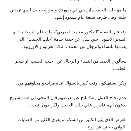
ما هو جلب الحبيب, أرسلي لي صورتكِ وصورةَ حبيبكِ الذي تريدين
جَلْبَهُ، وفي ظرف سبعة أيام سيعود إليكِ.
وقد قال الفقيه “الدكتور محمد المغربي”، ملك علم الروحانيات و
السحر الاسود , حين سأل عن جدية خدمة “جلب الحبيب” .التي
يقدمها للنساء والرجال من مختلف البلاد العربية و الاوروبية.
يسألوني العديد من النساء و الرجال عن , جلب الحبيب ,او سحر
الجلب .
ولكن يستهلكون وقت كبير بالسؤال عدة مرات و مخاوفهم من .
عدم نجاح العمل وهذا ناتج عن تعرضهم قبل المجئ لي لعدة شيوخ
يدعون انهم قادرين علي جلب الحبيب ولكن دون نتيجة .
العرض الذي يثير الكثير من الشكوك، يغري الكثير من الفتايات
اللواتي يبحثن عن زوج .