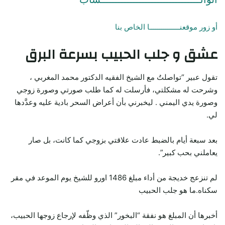
أو زور موقعنـــــــــــــــا الخاص بنا
عشق و جلب الحبيب بسرعة البرق
تقول عبير “تواصلتُ مع الشيخ الفقيه الدكتور محمد المغربي ،
وشرحت له مشكلتي، فأرسلت له كما طلب صورتي وصورة زوجي
وصورة يدي اليمني . ليخبرني بأن أعراض السحر بادية عليه وعدَّدها
لي.
بعد سبعة أيام بالضبط عادت علاقتي بزوجي كما كانت، بل صار
يعاملني بحب كبير”.
لم تنزعج خديجة من أداء مبلغ 1486 اورو للشيخ يوم الموعد في مقر
سكناه.ما هو جلب الحبيب
أخبرها أن المبلغ هو نفقة “البخور” الذي وظّفه لإرجاع زوجها الحبيب،