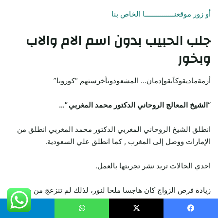
أو زور موقعنـــــــــــــــا الخاص بنا
جلب الحبيب
بدون اسم الام والاب
وبخور
أزمةماديةوكآبةوإدمان… المشعوذونأخرستهم “كورونا”
“الشيخ المعالج الروحاني الدكتور محمد المغربي ”…
انطلق الشيخ الروحاني المغربي الدكتور محمد المغربي انطلق من
الإمارات ووصل إلى المغرب , كما انطلق علي السعودية.
احدي الحالات تريد نشر تجربتها بالعمل.
زيادة فرص الزواج كان هاجسا ملحا لنور، لذلك لم تنزعج من دفع
مبلغ 2760 اورو للشيخ.