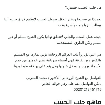
هل جلب الحبيب حقيقي؟
نعم إذا تم صحيحا ويطير العقل ويجعل الحبيب لايطيق فراق حبيبه أبدا
ويطلب الزواج منه بأسرع وقت .
نتيجة عمل المحبة والجلب لاتتعلق نهائيا بكون الشيخ مسلم أو غير
مسلم ولكن الطرق المستخدمة
هي التي تؤثر وأغلب العزائم الروحانية تؤتي ثمارها مع المسلم
والكافر دون تفرقة فهي أسماء سريانية تطير خدمتها من خدم
الأسماء وروح بها ودخل خلوتها وكل يقع على يوافقه طبعا ودينا.
للتواصل مع الشيخ الروحاني الدكتور / محمد المغربي
يمكن التواصل معه على رقم جواله الخاص
00201212451716
ماهو جلب الحبيب