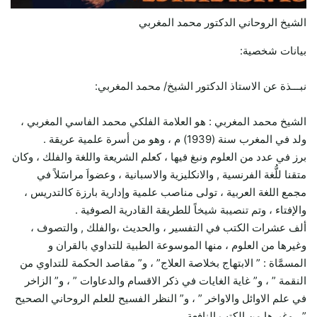
الشيخ الروحاني الدكتور محمد المغربي
بيانات شخصية:
نبـــذة عن الاستاذ الدكتور الشيخ/ محمد المغربي:
الشيخ محمد المغربي : هو العلامة الفلكي محمد الفاسي المغربي ،
ولد في المغرب سنة (1939) م ، وهو من أسرة علمية عريقة .
برز في عدد من العلوم ونبغ فيها ، كعلم الشريعة واللغة والفلك ، وكان
متقنا للُّغة الفرنسية , والانكليزية والاسبانية ، وعضواَ مراسَلاً في
مجمع اللغة العربية ، تولى مناصب علمية وإدارية بارزة كالتدريس ،
والإفتاء ، وتم تنصيبة شيخاً للطريقة القادرية الصوفية .
ألف عشرات الكتب في التفسير ، والحديث ،والفلك , والتصوف ،
وغيرها من العلوم ، منها الموسوعة الطبية للتداوي بالقران و
المسمَّاة : ” الابتهاج بخلاصة العلاج” ، و” مقاصد الحكمة للتداوي من
النقمة ” ، و” غاية الغايات في ذكر الاقسام والدعاوات ” ، و” الزاخر
في علم الاوائل والاواخر ” ، و” النظر الفسيح للعلم الروحاني الصحيح
” ، وغيرها من الكتب النافعة .