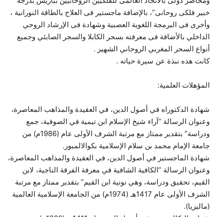
ومحاضر دولى بالاتحاد العالمى للفلكيين الروحانيين بباريس بدرجة “
خبير فلكى روحانى”، بالإضافة ماجستير فى العلاج بالطاقة النورانية ،
وأخرى فى البرمجة اللغوية العصبية وشهادة فى الإرشاد الروحي
الداخلي بالأضافة فى معرفته بسحر الكابلا والسجر الصابئي وجميع
أنواع السحر المغربي الروحاني الشهير .
كانت هذه نبذة عن سيرة حياته .
المؤهلات العلمية:
شهادة الدكتوراه في أصول الدين، في العقيدة والمذاهب المعاصرة،
وعنوان الرسالة “آراء شيخ الإسلام ابن تيمية في الصوفية، جمع
ودراسة” بتقدير ممتاز مع مرتبة الشرف الأولى عام (1986م) من
جامعة الإمام محمد بن سلام الإسلامية بكوالالمبور.
شهادة الماجستير في أصول الدين، في العقيدة والمذاهب المعاصرة،
وعنوان الرسالة “الكافية الشافية في معرفة الفرقة الناجية، لابن
القيم، تحقيق ودراسة، وهي نونية ابن القيم” بتقدير ممتاز مع مرتبة
الشرف الأولى عام 1417هـ (1974م) من الجامعة الإسلامية العالمية
(ماليزيا).