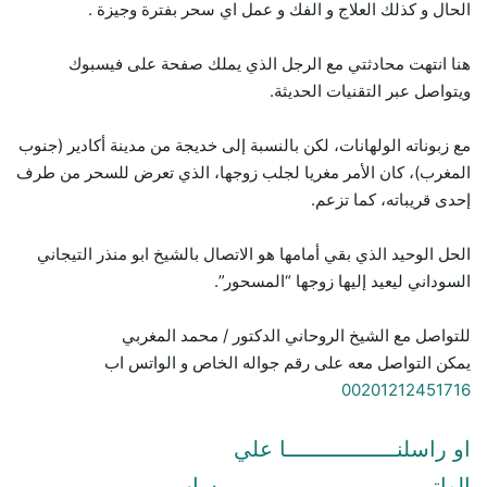
الحال و كذلك العلاج و الفك و عمل اي سحر بفترة وجيزة .
هنا انتهت محادثتي مع الرجل الذي يملك صفحة على فيسبوك
ويتواصل عبر التقنيات الحديثة.
مع زبوناته الولهانات، لكن بالنسبة إلى خديجة من مدينة أكادير (جنوب
المغرب)، كان الأمر مغريا لجلب زوجها، الذي تعرض للسحر من طرف
إحدى قريباته، كما تزعم.
الحل الوحيد الذي بقي أمامها هو الاتصال بالشيخ ابو منذر التيجاني
السوداني ليعيد إليها زوجها “المسحور”.
للتواصل مع الشيخ الروحاني الدكتور / محمد المغربي
يمكن التواصل معه على رقم جواله الخاص و الواتس اب
00201212451716
او راسلنـــــــــــــــــا علي
الواتـــــــــــــــــــــــــــــــــساب