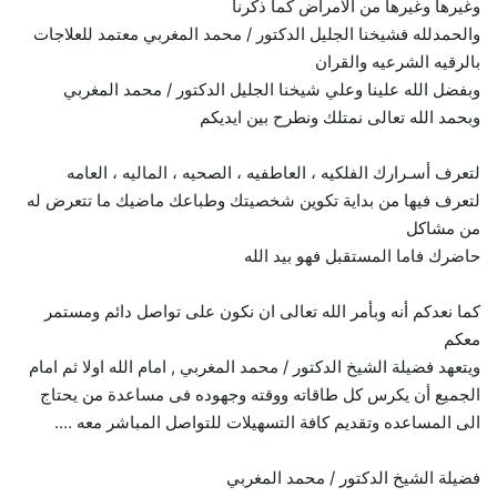
وغيرها وغيرها من الامراض كما ذكرنا
والحمدلله فشيخنا الجليل الدكتور / محمد المغربي معتمد للعلاجات
بالرقيه الشرعيه والقران
وبفضل الله علينا وعلي شيخنا الجليل الدكتور / محمد المغربي
وبحمد الله تعالى نمتلك ونطرح بين ايديكم
لتعرف أسـرارك الفلكيه ، العاطفيه ، الصحيه ، الماليه ، العامه
لتعرف فيها من بداية تكوين شخصيتك وطباعك ماضيك ما تتعرض له
من مشاكل
حاضرك فاما المستقبل فهو بيد الله
كما نعدكم أنه وبأمر الله تعالى ان نكون على تواصل دائم ومستمر
معكم
ويتعهد فضيلة الشيخ الدكتور / محمد المغربي , امام الله اولا ثم امام
الجميع أن يكرس كل طاقاته ووقته وجهوده فى مساعدة من يحتاج
الى المساعده وتقديم كافة التسهيلات للتواصل المباشر معه ….
فضيلة الشيخ الدكتور / محمد المغربي