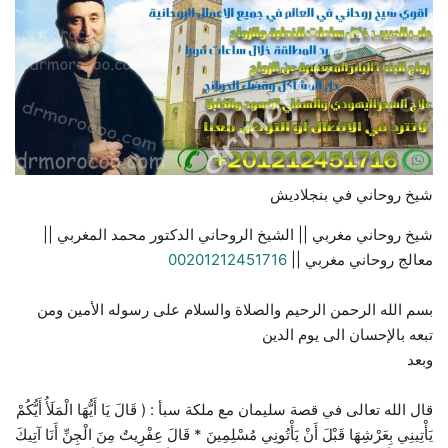
شيخ روحاني في بنجلاديش
شيخ روحاني مغربي || الشيخ الروحاني الدكتور محمد المغربي ||
معالج روحاني مغربي ||
00201212451716
بسم الله الرحمن الرحيم والصلاة والسلام على رسوله الأمين ومن
تبعه بالإحسان الى يوم الدين
وبعد
قال الله تعالى في قصة سليمان مع ملكة سبأ : ( قَالَ يَا أَيُّهَا الْمَلَأُ أَيُّكُمْ
يَأْتِينِي بِعَرْشِهَا قَبْلَ أَنْ يَأْتُونِي مُسْلِمِينَ * قَالَ عِفْرِيتٌ مِنَ الْجِنِّ أَنَا آتِيكَ