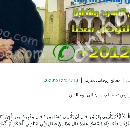
ي || معالج روحاني مغربي ||
00201212451716
ومن تبعه بالإحسان الى يوم الدين
يَأْتِينِي بِعَرْشِهَا قَبْلَ أَنْ يَأْتُونِي مُسْلِمِينَ * قَالَ عِفْرِيتٌ مِنَ الْجِنِّ أَنَا آتِيكَ 
 طَرْفُكَ فَلَمَّا رَآهُ مُسْتَقِرًّا عِنْدَهُ قَالَ هَذَا مِنْ فَضْلِ رَبِّي لِيَبْلُوَنِي أَأَشْكُرُ أَمْ أَكْفُر