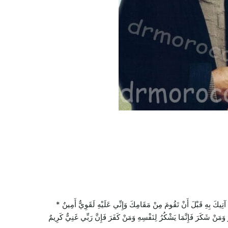
بِهِ قَبْلَ أَنْ تَقُومَ مِنْ مَقَامِكَ وَإِنِّي عَلَيْهِ لَقَوِيٌّ أَمِينٌ *
ُ وَمَنْ شَكَرَ فَإِنَّمَا يَشْكُرُ لِنَفْسِهِ وَمَنْ كَفَرَ فَإِنَّ رَبِّي غَنِيٌّ كَرِيمٌ