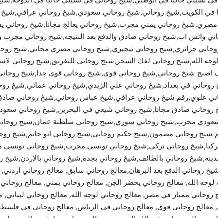
ا في الكويت,شيخ روحاني,شيخ روحاني سعودي,شيخ روحاني عراقي,شيخ 
ري,شيخ روحاني يمني مجرب,شيخ روحاني يعالج مجانا,شيخ روحاني يقبل
روحاني واتس اب,شيخ روحاني صادق والدفع بعد النتيجه,شيخ روحاني مجرب
حاني جزائري,شيخ روحاني نيجيري,شيخ روحاني مصري مجاني,شيخ روحان
ه الله,شيخ روحاني لفك السحر,شيخ روحاني للتفريق,شيخ روحاني لاستخ
ف اصبح شيخ روحاني,شيخ روحاني قوي,شيخ روحاني قوي جدا,شيخ روحاني
 روحاني في بغداد,شيخ روحاني علي الزيدي,شيخ روحاني عماني,شيخ ر
ني علوي,رقم شيخ روحاني عراقي,شيخ عباس روحاني,شيخ روحاني صادق 
وحاني صادق مجانا,شيخ روحاني شيعي في البحرين,شيخ روحاني سعودي
ودي مجرب,شيخ روحاني سوري,شيخ روحاني سلطنة عمان,شيخ روحاني س
م شيخ روحاني مضمون,شيخ حكيم روحاني,شيخ روحاني ابو حاتم,شيخ روح
ركيا,شيخ روحاني تركي,شيخ روحاني تونسي مجرب,شيخ روحاني تونسي م
دينه,شيخ روحاني بالطائف,شيخ روحاني بجدة,شيخ روحاني بالاردن,شيخ 
شيخ روحاني الدفع بعد البرهان,معالج روحاني سابق, معالج روحاني اردني,
ني مجرب لوجه الله, معالج روحاني يحضر الجن, معالج روحاني يمني, معالج روح
 روحاني ممتاز في مصر, معالج روحاني لوجه الله, معالج روحاني لبناني, 
معالج روحاني قوي, معالج روحاني في الرياض, معالج روحاني في فلسطين, 