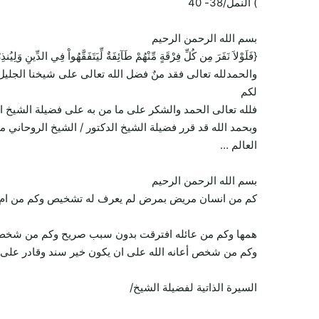
) النمل/38- 40
بسم الله الرحمن الرحيم
{فَلَوْلاَ نَفَرَ مِن كُلِّ فِرْقَةٍ مِّنْهُمْ طَآئِفَةٌ لِّيَتَفَقَّهُواْ فِي الدِّينِ وَل
والحمدلله تعالى فقد منٌ فضل الله تعالى على شيخنا الجليل
لكم
فلله تعالى الحمد والشكر على ما من به على فضيلة الشيخ ا
وبحمد الله قد قرر فضيلة الشيخ الدكتور / الشيخ الروحاني 
العالم …
بسم الله الرحمن الرحيم
كم من انسان مريض بمرض لم يعرف له تشخيص وكم من ام تعا
همها وكم من عائله افترقت بدون سبب صريح وكم من شخص يح
وكم من شخص أعانه الله على ان يكون خير سند وقادر على ت
السيرة الذاتية لفضيلة الشيخ/