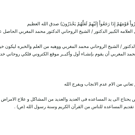
ِيُنذِرُواْ قَوْمَهُمْ إِذَا رَجَعُواْ إِلَيْهِمْ لَعَلَّهُمْ يَحْذَرُونَ} صدق الله العظيم
 العلامه الكبير الدكتور / الشيخ الروحاني الدكتور محمد المغربي الحاص
لدكتور / الشيخ الروحاني محمد المغربي ووهبه من العلم والخبره ليكون خ
محمد المغربي أن يقوم بإنشـاء أول وأكبــر موقع الكتروني فلكي روحاني خ
ني من الام عدم الانجاب ويفرج الله
تاج الى يد المساعده فى العديد والعديد من المشاكل و علاج الامراض 
قديم المساعده للناس من القرآن الكريم وسنة رسول الله (ص) .