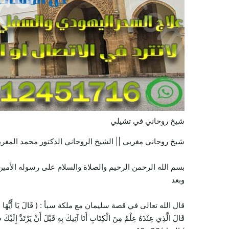
شيخ روحاني في تشيلي
شيخ روحاني مغربي || الشيخ الروحاني الدكتور محمد المغرب
بسم الله الرحمن الرحيم والصلاة والسلام على رسوله الأمين 
وبعد
قال الله تعالى في قصة سليمان مع ملكة سبأ : ( قَالَ يَا أَيُّهَا الْمَلَأُ أَيُّكُمْ 
قَالَ الَّذِي عِنْدَهُ عِلْمٌ مِنَ الْكِتَابِ أَنَا آتِيكَ بِهِ قَبْلَ أَنْ يَرْتَدَّ إِلَيْكَ