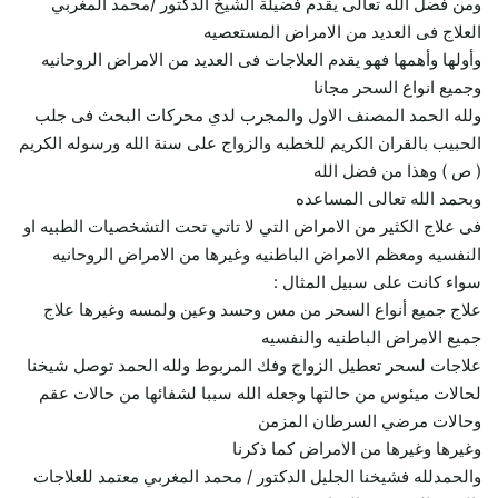
ومن فضل الله تعالى يقدم فضيلة الشيخ الدكتور /محمد المغربي
العلاج فى العديد من الامراض المستعصيه
وأولها وأهمها فهو يقدم العلاجات فى العديد من الامراض الروحانيه
وجميع انواع السحر مجانا
ولله الحمد المصنف الاول والمجرب لدي محركات البحث فى جلب
الحبيب بالقران الكريم للخطبه والزواج على سنة الله ورسوله الكريم
( ص ) وهذا من فضل الله
وبحمد الله تعالى المساعده
فى علاج الكثير من الامراض التي لا تاتي تحت التشخصيات الطبيه او
النفسيه ومعظم الامراض الباطنيه وغيرها من الامراض الروحانيه
سواء كانت على سبيل المثال :
علاج جميع أنواع السحر من مس وحسد وعين ولمسه وغيرها علاج
جميع الامراض الباطنيه والنفسيه
علاجات لسحر تعطيل الزواج وفك المربوط ولله الحمد توصل شيخنا
لحالات ميئوس من حالتها وجعله الله سببا لشفائها من حالات عقم
وحالات مرضي السرطان المزمن
وغيرها وغيرها من الامراض كما ذكرنا
والحمدلله فشيخنا الجليل الدكتور / محمد المغربي معتمد للعلاجات