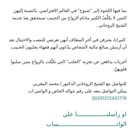
بما فيها اللجوء إلى “شيوخ” في العالم الافتراضي. بالنسبة إليهن
الثمن لا يكلّفُ الكثير مادام الزواج من الحبيب سيتحقق بعدَ خِدمة
الشيخ الروحاني .
كثيراتٌ يعترفن في آخر المطاف أنهن تعرضن للنصب والاحتيال بعد
أن أرسلن مبالغ مالية لأشخاص يدّعون أنهم فقهاء يجلبون الحبيب.
أخريات يدافعن عن تجربة “الجلب” التي تكلّلت بالزواج ممن سلبوا
قلوبهنّ.
للتواصل مع الشيخ الروحاني الدكتور / محمد المغربي
يمكن التواصل معه على رقم جواله الخاص و الواتس اب
00201212451716
او راسلنـــــــــــــــــا علي
الواتـــــــــــــــــــــــــــــــــساب