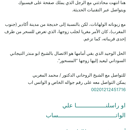
هنا انتهت محادثتي مع الرجل الذي يملك صفحة على فيسبوك
ويتواصل عبر التقنيات الحديثة.
مع زبوناته الولهانات، لكن بالنسبة إلى خديجة من مدينة أكادير (جنوب
المغرب)، كان الأمر مغريا لجلب زوجها، الذي تعرض للسحر من طرف
إحدى قريباته، كما تزعم.
الحل الوحيد الذي بقي أمامها هو الاتصال بالشيخ ابو منذر التيجاني
السوداني ليعيد إليها زوجها “المسحور”.
للتواصل مع الشيخ الروحاني الدكتور / محمد المغربي
يمكن التواصل معه على رقم جواله الخاص و الواتس اب
00201212451716
او راسلنـــــــــــــــــا علي
الواتـــــــــــــــــــــــــــــــــساب