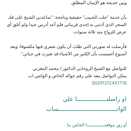
وبين خديجة هو الإيمان المطلق.
بأن خدمة “جلب الحبيب” حقيقية وناجحة: “ساعدني الشيخ على فك
السحر الذي آذتني به إحدى قريباتي فلم أعد أدرس جيدا ولم أتلق أي
عرض للزواج منذ ثلاثة سنوات.
فأرسلت له صورتي التي طلبَ أن يكون شعري فيها مكشوفا، وبعد
أسبوع أحسست بأن الكثير من الأشياء قد تغيرت في حياتي”.
للتواصل مع الشيخ الروحاني الدكتور / محمد المغربي
يمكن التواصل معه على رقم جواله الخاص و الواتس اب
00201212451716
او راسلنـــــــــــــــــا علي
الواتـــــــــــــــــــــــــــــــــساب
أو زور موقعنـــــــــــــــا الخاص بنا