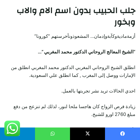
جلب الحبيب
بدون اسم الام والاب
وبخور
أزمةماديةوكآبةوإدمان… المشعوذونأخرستهم “كورونا”
“الشيخ المعالج الروحاني الدكتور محمد المغربي ”…
انطلق الشيخ الروحاني المغربي الدكتور محمد المغربي انطلق من
الإمارات ووصل إلى المغرب , كما انطلق علي السعودية.
احدي الحالات تريد نشر تجربتها بالعمل.
زيادة فرص الزواج كان هاجسا ملحا لنور، لذلك لم تنزعج من دفع
مبلغ 2760 اورو للشيخ.
لأنها على حد قولها بالدارجة المغربية “الفلوس كتمشي وتجي” (المال
يأتي ويذهب).