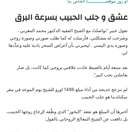
أو زور موقعنـــــــــــــــا الخاص بنا
عشق و جلب الحبيب بسرعة البرق
تقول عبير “تواصلتُ مع الشيخ الفقيه الدكتور محمد المغربي ،
وشرحت له مشكلتي، فأرسلت له كما طلب صورتي وصورة زوجي
وصورة يدي اليمني . ليخبرني بأن أعراض السحر بادية عليه وعدَّدها
لي.
بعد سبعة أيام بالضبط عادت علاقتي بزوجي كما كانت، بل صار
يعاملني بحب كبير”.
لم تنزعج خديجة من أداء مبلغ 1486 اورو للشيخ يوم الموعد في مقر
سكناه.ما هو جلب الحبيب
أخبرها أن المبلغ هو نفقة “البخور” الذي وظّفه لإرجاع زوجها الحبيب،
بل دافعت عن الشيخ المعالج الروحاني بالقول: