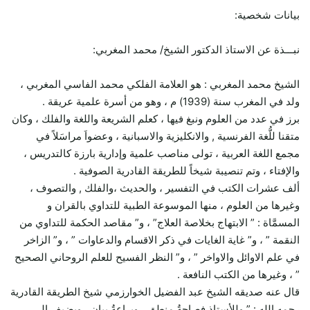
بيانات شخصية:
نبـــذة عن الاستاذ الدكتور الشيخ/ محمد المغربي:
الشيخ محمد المغربي : هو العلامة الفلكي محمد الفاسي المغربي ،
ولد في المغرب سنة (1939) م ، وهو من أسرة علمية عريقة .
برز في عدد من العلوم ونبغ فيها ، كعلم الشريعة واللغة والفلك ، وكان
متقنا للُّغة الفرنسية , والانكليزية والاسبانية ، وعضواَ مراسَلاً في
مجمع اللغة العربية ، تولى مناصب علمية وإدارية بارزة كالتدريس ،
والإفتاء ، وتم تنصيبة شيخاً للطريقة القادرية الصوفية .
ألف عشرات الكتب في التفسير ، والحديث ،والفلك , والتصوف ،
وغيرها من العلوم ، منها الموسوعة الطبية للتداوي بالقران و
المسمَّاة : ” الابتهاج بخلاصة العلاج” ، و” مقاصد الحكمة للتداوي من
النقمة ” ، و” غاية الغايات في ذكر الاقسام والدعاوات ” ، و” الزاخر
في علم الاوائل والاواخر ” ، و” النظر الفسيح للعلم الروحاني الصحيح
” ، وغيرها من الكتب النافعة .
قال عنه صديقه الشيخ عبد الفضيل الخوارزمي شيخ الطريقة القادرية
رحمه الله : ” وللأستاذ فصاحةُ منطقٍ ، وبراعةُ بيانٍ ، ويضيف إلى