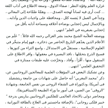
غزارة العلم وقوّة النظر : صفاءَ الذوق ، وسعة الاطلاع في آداب اللغة
… كنت أرى فيه لساناً لهجته الصدق ، … وهمَّةً طمَّاحة إلى المعالي ،
وجِداً في العمل لا يَمَسه كلل ، ومحافظة على واجبات الدين وآدابه…
وبالإجمال ليس إعجابي بوضاءة أخلاقه وسماحة آدابه بأقل من
إعجابي بعبقريته في العلم” انتهى .
ووصفه العلاّمة الشيخ محمد بشر الغزالي رحمه الله قائلاً : ” عَلَم من
الأعلام الذين يعدّهم التاريخ الحاضر من ذخائره ، فهو إمام متبحِّر في
العلوم الإسلامية ، مستقلّ في الاستدلال ، واسع الثراء من كنوزها ،
فسيح الذرع بتحمّلها ، نافذ البصيرة في معقولها ، وافر الاطلاع على
المنقول منها ، أقْرَأ ، وأفاد ، وتخرَّجت عليه طبقات ممتازة في
التحقيق العلمي” انتهى .
وعن تشكيك البعض فى المؤهلات العلمية للمعالجين الروحانيين عن،
ذكر “محمد المغربي” أنه حاصل على شهادات من جامعة ريتشفيلد
فى أمريكا، ودكتوراة فى الشفاء الروحى من نفس الجامعة، وشهادة
“الروقى” من الصين، فى أمور ما وراء الطبيعة (الميتافيزيقا)،
ومحاضر دولى بالاتحاد العالمى للفلكيين الروحانيين بباريس بدرجة “
خبير فلكى روحانى”، بالإضافة ماجستير فى العلاج بالطاقة النورانية ،