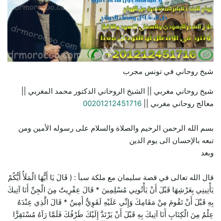
شيخ روحاني في تونس مجرب
شيخ روحاني مغربي || الشيخ الروحاني الدكتور محمد المغربي ||
معالج روحاني مغربي ||
00201212451716
بسم الله الرحمن الرحيم والصلاة والسلام على رسوله الأمين ومن
تبعه بالإحسان الى يوم الدين
وبعد
قال الله تعالى في قصة سليمان مع ملكة سبأ : ( قَالَ يَا أَيُّهَا الْمَلَأُ أَيُّكُمْ
يَأْتِينِي بِعَرْشِهَا قَبْلَ أَنْ يَأْتُونِي مُسْلِمِينَ * قَالَ عِفْرِيتٌ مِنَ الْجِنِّ أَنَا آتِيكَ
بِهِ قَبْلَ أَنْ تَقُومَ مِنْ مَقَامِكَ وَإِنِّي عَلَيْهِ لَقَوِيٌّ أَمِينٌ * قَالَ الَّذِي عِنْدَهُ
عِلْمٌ مِنَ الْكِتَابِ أَنَا آتِيكَ بِهِ قَبْلَ أَنْ يَرْتَدَّ إِلَيْكَ طَرْفُكَ فَلَمَّا رَآهُ مُسْتَقِرًّا