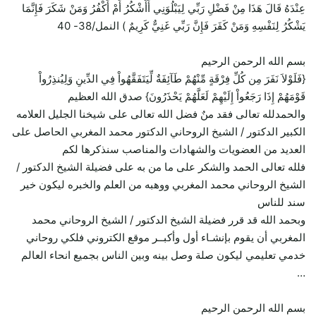
عِنْدَهُ قَالَ هَذَا مِنْ فَضْلِ رَبِّي لِيَبْلُوَنِي أَأَشْكُرُ أَمْ أَكْفُرُ وَمَنْ شَكَرَ فَإِنَّمَا
يَشْكُرُ لِنَفْسِهِ وَمَنْ كَفَرَ فَإِنَّ رَبِّي غَنِيٌّ كَرِيمٌ ) النمل/38- 40
بسم الله الرحمن الرحيم
{فَلَوْلاَ نَفَرَ مِن كُلِّ فِرْقَةٍ مِّنْهُمْ طَآئِفَةٌ لِّيَتَفَقَّهُواْ فِي الدِّينِ وَلِيُنذِرُواْ
قَوْمَهُمْ إِذَا رَجَعُواْ إِلَيْهِمْ لَعَلَّهُمْ يَحْذَرُونَ} صدق الله العظيم
والحمدلله تعالى فقد منٌ فضل الله تعالى على شيخنا الجليل العلامه
الكبير الدكتور / الشيخ الروحاني الدكتور محمد المغربي الحاصل على
العديد من العضويات والشهادات والمناصب سنذكرها لكم
فلله تعالى الحمد والشكر على ما من به على فضيلة الشيخ الدكتور /
الشيخ الروحاني محمد المغربي ووهبه من العلم والخبره ليكون خير
سند للناس
وبحمد الله قد قرر فضيلة الشيخ الدكتور / الشيخ الروحاني محمد
المغربي أن يقوم بإنشـاء أول وأكبــر موقع الكتروني فلكي روحاني
خدمي تعليمي ليكون صلة وصل بينه وبين الناس بجميع انحاء العالم
…
بسم الله الرحمن الرحيم