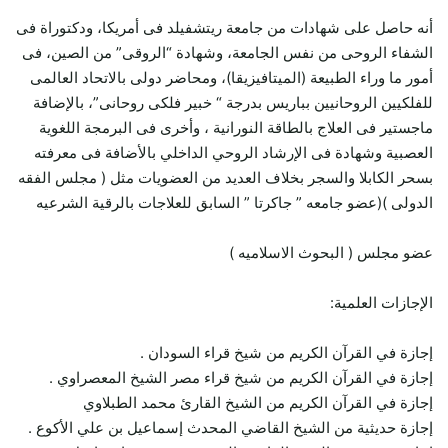
أنه حاصل على شهادات من جامعة ريتشفيلد فى أمريكا، ودكتوراة فى
الشفاء الروحى من نفس الجامعة، وشهادة “الروقى” من الصين، فى
أمور ما وراء الطبيعة (الميتافيزيقا)، ومحاضر دولى بالاتحاد العالمى
للفلكيين الروحانيين بباريس بدرجة “ خبير فلكى روحانى”، بالإضافة
ماجستير فى العلاج بالطاقة النورانية ، وأخرى فى البرمجة اللغوية
العصبية وشهادة فى الإرشاد الروحي الداخلي بالأضافة فى معرفته
بسحر الكابلا والسجر بخلاف العديد من العضويات مثل ( مجلس الفقه
الدولى )(عضو جامعه ” جاكرتا ” السابق للعلاجات بالرقية الشرعيه
عضو مجلس ( البحوث الاسلاميه )
الإجازات العلمية:
إجازة في القرآن الكريم من شيخ قراء السودان .
إجازة في القرآن الكريم من شيخ قراء مصر الشيخ المعصراوي .
إجازة في القرآن الكريم من الشيخ القارئ محمد الطبلاوي
إجازة حديثية من الشيخ القاضي المحدث إسماعيل بن علي الأكوع .