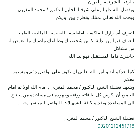
بالرقيه الشرعيه والقران
وبفضل الله علينا وعلي شيخنا الجليل الدكتور / محمد المغربي
وبحمد الله تعالى نمتلك ونطرح بين ايديكم
لتعرف أسـرارك الفلكيه ، العاطفيه ، الصحيه ، الماليه ، العامه
لتعرف فيها من بداية تكوين شخصيتك وطباعك ماضيك ما تتعرض له
من مشاكل
حاضرك فاما المستقبل فهو بيد الله
كما نعدكم أنه وبأمر الله تعالى ان نكون على تواصل دائم ومستمر
معكم
ويتعهد فضيلة الشيخ الدكتور / محمد المغربي , امام الله اولا ثم امام
الجميع أن يكرس كل طاقاته ووقته وجهوده فى مساعدة من يحتاج
الى المساعده وتقديم كافة التسهيلات للتواصل المباشر معه ….
فضيلة الشيخ الدكتور / محمد المغربي
00201212451716