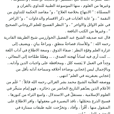
وغيرها من العلوم ، منها الموسوعة الطبية للتداوي بالقران و
المسمَّاة : ” الابتهاج بخلاصة العلاج” ، و” مقاصد الحكمة للتداوي من
النقمة ” ، و” غاية الغايات في ذكر الاقسام والدعاوات ” ، و” الزاخر
في علم الاوائل والاواخر ” ، و” النظر الفسيح للعلم الروحاني الصحيح
” ، وغيرها من الكتب النافعة .
قال عنه صديقه الشيخ عبد الفضيل الخوارزمي شيخ الطريقة القادرية
رحمه الله : ” وللأستاذ فصاحةُ منطقٍ ، وبراعةُ بيانٍ ، ويضيف إلى
غزارة العلم وقوّة النظر : صفاءَ الذوق ، وسعة الاطلاع في آداب اللغة
… كنت أرى فيه لساناً لهجته الصدق ، … وهمَّةً طمَّاحة إلى المعالي ،
وجِداً في العمل لا يَمَسه كلل ، ومحافظة على واجبات الدين وآدابه…
وبالإجمال ليس إعجابي بوضاءة أخلاقه وسماحة آدابه بأقل من
إعجابي بعبقريته في العلم” انتهى .
ووصفه العلاّمة الشيخ محمد بشر الغزالي رحمه الله قائلاً : ” عَلَم من
الأعلام الذين يعدّهم التاريخ الحاضر من ذخائره ، فهو إمام متبحِّر في
العلوم الإسلامية ، مستقلّ في الاستدلال ، واسع الثراء من كنوزها ،
فسيح الذرع بتحمّلها ، نافذ البصيرة في معقولها ، وافر الاطلاع على
المنقول منها ، أقْرَأ ، وأفاد ، وتخرَّجت عليه طبقات ممتازة في
التحقيق العلمي” انتهى .