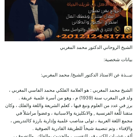
الشيخ الروحاني الدكتور محمد المغربي
بيانات شخصية:
نبـــذة عن الاستاذ الدكتور الشيخ/ محمد المغربي:
الشيخ محمد المغربي : هو العلامة الفلكي محمد الفاسي المغربي ،
ولد في المغرب سنة (1939) م ، وهو من أسرة علمية عريقة .
برز في عدد من العلوم ونبغ فيها ، كعلم الشريعة واللغة والفلك ، وكان
متقنا للُّغة الفرنسية , والانكليزية والاسبانية ، وعضواَ مراسَلاً في
مجمع اللغة العربية ، تولى مناصب علمية وإدارية بارزة كالتدريس ،
والإفتاء ، وتم تنصيبة شيخاً للطريقة القادرية الصوفية .
ألف عشرات الكتب في التفسير ، والحديث ،والفلك , والتصوف ،