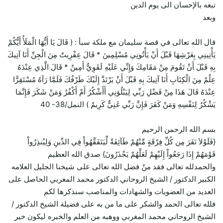
تبعه بالإحسان الى يوم الدين
وبعد
قال الله تعالى في قصة سليمان مع ملكة سبأ : ( قَالَ يَا أَيُّهَا الْمَلَأُ أَيُّكُمْ
يَأْتِينِي بِعَرْشِهَا قَبْلَ أَنْ يَأْتُونِي مُسْلِمِينَ * قَالَ عِفْرِيتٌ مِنَ الْجِنِّ أَنَا آتِيكَ
بِهِ قَبْلَ أَنْ تَقُومَ مِنْ مَقَامِكَ وَإِنِّي عَلَيْهِ لَقَوِيٌّ أَمِينٌ * قَالَ الَّذِي عِنْدَهُ
عِلْمٌ مِنَ الْكِتَابِ أَنَا آتِيكَ بِهِ قَبْلَ أَنْ يَرْتَدَّ إِلَيْكَ طَرْفُكَ فَلَمَّا رَآهُ مُسْتَقِرًّا
عِنْدَهُ قَالَ هَذَا مِنْ فَضْلِ رَبِّي لِيَبْلُوَنِي أَأَشْكُرُ أَمْ أَكْفُرُ وَمَنْ شَكَرَ فَإِنَّمَا
يَشْكُرُ لِنَفْسِهِ وَمَنْ كَفَرَ فَإِنَّ رَبِّي غَنِيٌّ كَرِيمٌ ) النمل/38- 40
بسم الله الرحمن الرحيم
{فَلَوْلاَ نَفَرَ مِن كُلِّ فِرْقَةٍ مِّنْهُمْ طَآئِفَةٌ لِّيَتَفَقَّهُواْ فِي الدِّينِ وَلِيُنذِرُواْ
قَوْمَهُمْ إِذَا رَجَعُواْ إِلَيْهِمْ لَعَلَّهُمْ يَحْذَرُونَ} صدق الله العظيم
والحمدلله تعالى فقد منٌ فضل الله تعالى على شيخنا الجليل العلامه
الكبير الدكتور / الشيخ الروحاني الدكتور محمد المغربي الحاصل على
العديد من العضويات والشهادات والمناصب سنذكرها لكم
فلله تعالى الحمد والشكر على ما من به على فضيلة الشيخ الدكتور /
الشيخ الروحاني محمد المغربي ووهبه من العلم والخبره ليكون خير