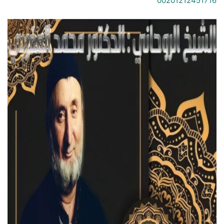
00201212451716