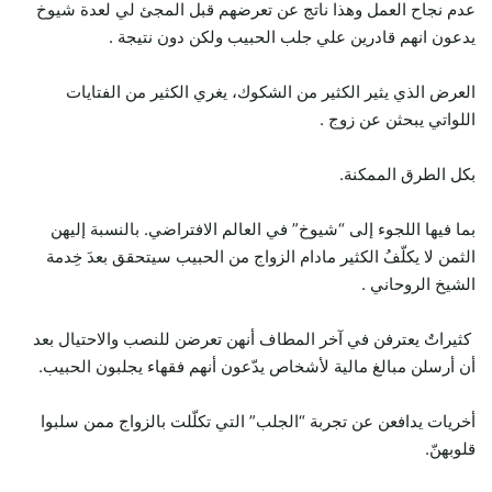
عدم نجاح العمل وهذا ناتج عن تعرضهم قبل المجئ لي لعدة شيوخ
يدعون انهم قادرين علي جلب الحبيب ولكن دون نتيجة .
العرض الذي يثير الكثير من الشكوك، يغري الكثير من الفتايات
اللواتي يبحثن عن زوج .
بكل الطرق الممكنة.
بما فيها اللجوء إلى “شيوخ” في العالم الافتراضي. بالنسبة إليهن
الثمن لا يكلّفُ الكثير مادام الزواج من الحبيب سيتحقق بعدَ خِدمة
الشيخ الروحاني .
كثيراتٌ يعترفن في آخر المطاف أنهن تعرضن للنصب والاحتيال بعد
أن أرسلن مبالغ مالية لأشخاص يدّعون أنهم فقهاء يجلبون الحبيب.
أخريات يدافعن عن تجربة “الجلب” التي تكلّلت بالزواج ممن سلبوا
قلوبهنّ.