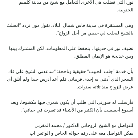
نور، التي فضلت هي الأخرى التعامل مع شيخ من مدينة كلميم
الجنوبية.
وهي المستقرة في مدينة فاس شمال البلاد. تقول دون تردد “اتصلتُ
بالشيخ ليجلب لي حبيبي من أجل الزواج”.
تضيف نور في حديثها ، بتحفظ على المعلومات، لكن المشترك بينها
وبين خديجة هو الإيمان المطلق.
بأن خدمة “جلب الحبيب” حقيقية وناجحة: “ساعدني الشيخ على فك
السحر الذي آذتني به إحدى قريباتي فلم أعد أدرس جيدا ولم أتلق أي
عرض للزواج منذ ثلاثة سنوات.
فأرسلت له صورتي التي طلبَ أن يكون شعري فيها مكشوفا، وبعد
أسبوع أحسست بأن الكثير من الأشياء قد تغيرت في حياتي”.
للتواصل مع الشيخ الروحاني الدكتور / محمد المغربي
يمكن التواصل معه على رقم جواله الخاص و الواتس اب