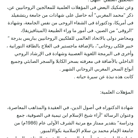
وعن تشكيك البعض فى المؤهلات العلمية للمعالجين الروحانيين عن،
ذكر “محمد المغربي” أنه حاصل على شهادات من جامعة ريتشفيلد
فى أمريكا، ودكتوراة فى الشفاء الروحى من نفس الجامعة، وشهادة
“الروقى” من الصين، فى أمور ما وراء الطبيعة (الميتافيزيقا)،
ومحاضر دولى بالاتحاد العالمى للفلكيين الروحانيين بباريس بدرجة “
خبير فلكى روحانى”، بالإضافة ماجستير فى العلاج بالطاقة النورانية ،
وأخرى فى البرمجة اللغوية العصبية وشهادة فى الإرشاد الروحي
الداخلي بالأضافة فى معرفته بسحر الكابلا والسجر الصابئي وجميع
أنواع السحر المغربي الروحاني الشهير .
كانت هذه نبذة عن سيرة حياته .
المؤهلات العلمية:
شهادة الدكتوراه في أصول الدين، في العقيدة والمذاهب المعاصرة،
وعنوان الرسالة “آراء شيخ الإسلام ابن تيمية في الصوفية، جمع
ودراسة” بتقدير ممتاز مع مرتبة الشرف الأولى عام (1986م) من
جامعة الإمام محمد بن سلام الإسلامية بكوالالمبور.