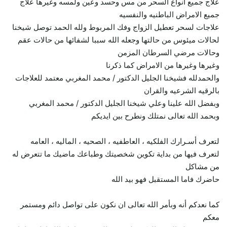
علاج جميع أنواع السحر من مس وحسد وعين ولمسه وغيرها علاج
جميع الامراض الباطنيه والنفسيه
علاجات لسحر تعطيل الزواج وفك المربوط ولله الحمد توصل شيخنا
لحالات ميئوس من حالتها وجعله الله سببا لشفائها من حالات عقم
وحالات مرضي السرطان المزمن
وغيرها وغيرها من الامراض كما ذكرنا
والحمدلله فشيخنا الجليل الدكتور / محمد المغربي معتمد للعلاجات
بالرقيه الشرعيه والقران
وبفضل الله علينا وعلي شيخنا الجليل الدكتور / محمد المغربي
وبحمد الله تعالى نمتلك ونطرح بين ايديكم
لتعرف أسـرارك الفلكيه ، العاطفيه ، الصحيه ، الماليه ، العامه
لتعرف فيها من بداية تكوين شخصيتك وطباعك ماضيك ما تتعرض له
من مشاكل
حاضرك فاما المستقبل فهو بيد الله
كما نعدكم أنه وبأمر الله تعالى ان نكون على تواصل دائم ومستمر
معكم