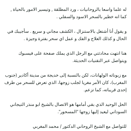
له علما واسعا بالروحانيات ، ورد المطلقة , وتيسير الامور بالحياة ,
كما انه خطير بالسحر الاسود والسفلي .
و يقول أنا أشتغل بالاستنزال ، الكشف مجاني و سريع . سأجيبك في
الحال و كذلك العلاج و الفك و عمل اي سحر بفترة وجيزة .
هنا انتهت محادثتي مع الرجل الذي يملك صفحة على فيسبوك
ويتواصل عبر التقنيات الحديثة.
مع زبوناته الولهانات، لكن بالنسبة إلى خديجة من مدينة أكادير (جنوب
المغرب)، كان الأمر مغريا لجلب زوجها، الذي تعرض للسحر من طرف
إحدى قريباته، كما تزعم.
الحل الوحيد الذي بقي أمامها هو الاتصال بالشيخ ابو منذر التيجاني
السوداني ليعيد إليها زوجها “المسحور”.
للتواصل مع الشيخ الروحاني الدكتور / محمد المغربي