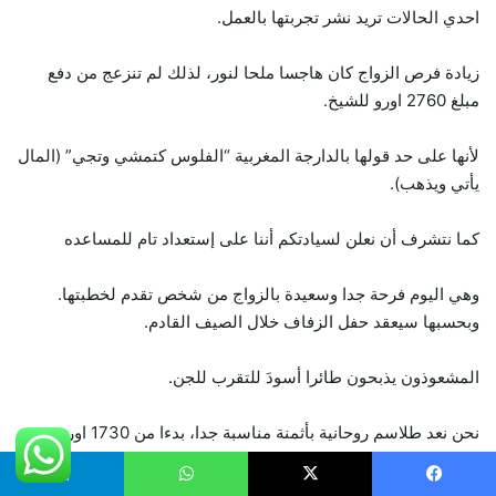
احدي الحالات تريد نشر تجربتها بالعمل.
زيادة فرص الزواج كان هاجسا ملحا لنور، لذلك لم تنزعج من دفع
مبلغ 2760 اورو للشيخ.
لأنها على حد قولها بالدارجة المغربية “الفلوس كتمشي وتجي” (المال
يأتي ويذهب).
كما نتشرف أن نعلن لسيادتكم أننا على إستعداد تام للمساعده
وهي اليوم فرحة جدا وسعيدة بالزواج من شخص تقدم لخطبتها.
وبحسبها سيعقد حفل الزفاف خلال الصيف القادم.
المشعوذون يذبحون طائرا أسودَ للتقرب للجن.
نحن نعد طلاسم روحانية بأثمنة مناسبة جدا، بدءا من 1730 اورو،
هدفنا هو الجمع بين الحبيبين.