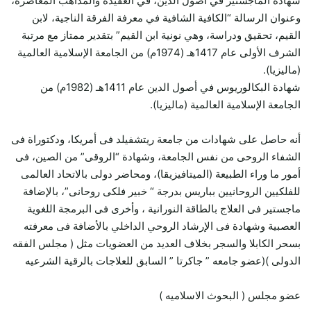
شهادة الماجستير في أصول الدين، في العقيدة والمذاهب المعاصرة،
وعنوان الرسالة “الكافية الشافية في معرفة الفرقة الناجية، لابن
القيم، تحقيق ودراسة، وهي نونية ابن القيم” بتقدير ممتاز مع مرتبة
الشرف الأولى عام 1417هـ (1974م) من الجامعة الإسلامية العالمية
(ماليزيا).
شهادة البكالوريوس في أصول الدين عام 1411هـ (1982م) من
الجامعة الإسلامية العالمية (ماليزيا).
أنه حاصل على شهادات من جامعة ريتشفيلد فى أمريكا، ودكتوراة فى
الشفاء الروحى من نفس الجامعة، وشهادة “الروقى” من الصين، فى
أمور ما وراء الطبيعة (الميتافيزيقا)، ومحاضر دولى بالاتحاد العالمى
للفلكيين الروحانيين بباريس بدرجة “ خبير فلكى روحانى”، بالإضافة
ماجستير فى العلاج بالطاقة النورانية ، وأخرى فى البرمجة اللغوية
العصبية وشهادة فى الإرشاد الروحي الداخلي بالأضافة فى معرفته
بسحر الكابلا والسجر بخلاف العديد من العضويات مثل ( مجلس الفقه
الدولى )(عضو جامعه ” جاكرتا ” السابق للعلاجات بالرقية الشرعيه
عضو مجلس ( البحوث الاسلاميه )