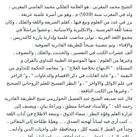
الشيخ محمد المغربي : هو العلامة الفلكي محمد الفاسي المغربي ،
ولد في المغرب سنة (1939) م ، وهو من أسرة علمية عريقة .
برز في عدد من العلوم ونبغ فيها ، كعلم الشريعة واللغة والفلك ، وكان
متقنا للُّغة الفرنسية , والانكليزية والاسبانية ، وعضواَ مراسَلاً في
مجمع اللغة العربية ، تولى مناصب علمية وإدارية بارزة كالتدريس ،
والإفتاء ، وتم تنصيبة شيخاً للطريقة القادرية الصوفية .
ألف عشرات الكتب في التفسير ، والحديث ،والفلك , والتصوف ،
وغيرها من العلوم ، منها الموسوعة الطبية للتداوي بالقران و
المسمَّاة : ” الابتهاج بخلاصة العلاج” ، و” مقاصد الحكمة للتداوي من
النقمة ” ، و” غاية الغايات في ذكر الاقسام والدعاوات ” ، و” الزاخر
في علم الاوائل والاواخر ” ، و” النظر الفسيح للعلم الروحاني الصحيح
” ، وغيرها من الكتب النافعة .
قال عنه صديقه الشيخ عبد الفضيل الخوارزمي شيخ الطريقة القادرية
رحمه الله : ” وللأستاذ فصاحةُ منطقٍ ، وبراعةُ بيانٍ ، ويضيف إلى
غزارة العلم وقوّة النظر : صفاءَ الذوق ، وسعة الاطلاع في آداب اللغة
… كنت أرى فيه لساناً لهجته الصدق ، … وهمَّةً طمَّاحة إلى المعالي ،
وجِداً في العمل لا يَمَسه كلل ، ومحافظة على واجبات الدين وآدابه…
وبالإجمال ليس إعجابي بوضاءة أخلاقه وسماحة آدابه بأقل من