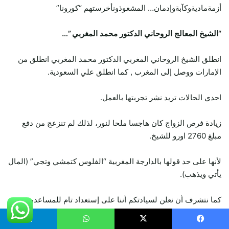
أزمةماديةوكآبةوإدمان… المشعوذونأخرستهم “كورونا”
“الشيخ المعالج الروحاني الدكتور محمد المغربي ”…
انطلق الشيخ الروحاني المغربي الدكتور محمد المغربي انطلق من
الإمارات ووصل إلى المغرب , كما انطلق علي السعودية.
احدي الحالات تريد نشر تجربتها بالعمل.
زيادة فرص الزواج كان هاجسا ملحا لنور، لذلك لم تنزعج من دفع
مبلغ 2760 اورو للشيخ.
لأنها على حد قولها بالدارجة المغربية “الفلوس كتمشي وتجي” (المال
يأتي ويذهب).
كما نتشرف أن نعلن لسيادتكم أننا على إستعداد تام للمساعده
وهي اليوم فرحة جدا وسعيدة بالزواج من شخص تقدم لخطبتها.