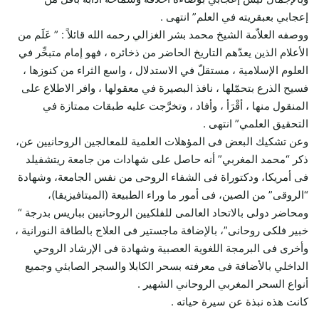
إعجابي بعبقريته في العلم” انتهى .
ووصفه العلاّمة الشيخ محمد بشر الغزالي رحمه الله قائلاً : ” عَلَم من
الأعلام الذين يعدّهم التاريخ الحاضر من ذخائره ، فهو إمام متبحِّر في
العلوم الإسلامية ، مستقلّ في الاستدلال ، واسع الثراء من كنوزها ،
فسيح الذرع بتحمّلها ، نافذ البصيرة في معقولها ، وافر الاطلاع على
المنقول منها ، أقْرَأ ، وأفاد ، وتخرَّجت عليه طبقات ممتازة في
التحقيق العلمي” انتهى .
وعن تشكيك البعض فى المؤهلات العلمية للمعالجين الروحانيين عن،
ذكر “محمد المغربي” أنه حاصل على شهادات من جامعة ريتشفيلد
فى أمريكا، ودكتوراة فى الشفاء الروحى من نفس الجامعة، وشهادة
“الروقى” من الصين، فى أمور ما وراء الطبيعة (الميتافيزيقا)،
ومحاضر دولى بالاتحاد العالمى للفلكيين الروحانيين بباريس بدرجة “
خبير فلكى روحانى”، بالإضافة ماجستير فى العلاج بالطاقة النورانية ،
وأخرى فى البرمجة اللغوية العصبية وشهادة فى الإرشاد الروحي
الداخلي بالأضافة فى معرفته بسحر الكابلا والسجر الصابئي وجميع
أنواع السحر المغربي الروحاني الشهير .
كانت هذه نبذة عن سيرة حياته .