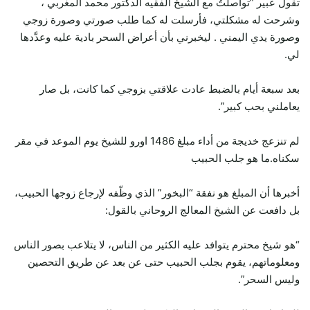
تقول عبير “تواصلتُ مع الشيخ الفقيه الدكتور محمد المغربي ،
وشرحت له مشكلتي، فأرسلت له كما طلب صورتي وصورة زوجي
وصورة يدي اليمني . ليخبرني بأن أعراض السحر بادية عليه وعدَّدها
لي.
بعد سبعة أيام بالضبط عادت علاقتي بزوجي كما كانت، بل صار
يعاملني بحب كبير”.
لم تنزعج خديجة من أداء مبلغ 1486 اورو للشيخ يوم الموعد في مقر
سكناه.ما هو جلب الحبيب
أخبرها أن المبلغ هو نفقة “البخور” الذي وظّفه لإرجاع زوجها الحبيب،
بل دافعت عن الشيخ المعالج الروحاني بالقول:
“هو شيخ محترم يتوافد عليه الكثير من الناس، لا يتلاعب بصور الناس
ومعلوماتهم، يقوم بجلب الحبيب حتى عن بعد عن طريق التحصين
وليس السحر”.