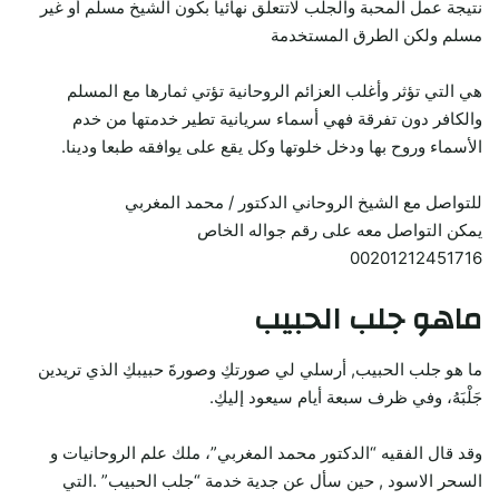
نتيجة عمل المحبة والجلب لاتتعلق نهائيا بكون الشيخ مسلم أو غير
مسلم ولكن الطرق المستخدمة
هي التي تؤثر وأغلب العزائم الروحانية تؤتي ثمارها مع المسلم
والكافر دون تفرقة فهي أسماء سريانية تطير خدمتها من خدم
الأسماء وروح بها ودخل خلوتها وكل يقع على يوافقه طبعا ودينا.
للتواصل مع الشيخ الروحاني الدكتور / محمد المغربي
يمكن التواصل معه على رقم جواله الخاص
00201212451716
ماهو جلب الحبيب
ما هو جلب الحبيب, أرسلي لي صورتكِ وصورةَ حبيبكِ الذي تريدين
جَلْبَهُ، وفي ظرف سبعة أيام سيعود إليكِ.
وقد قال الفقيه “الدكتور محمد المغربي”، ملك علم الروحانيات و
السحر الاسود , حين سأل عن جدية خدمة “جلب الحبيب” .التي