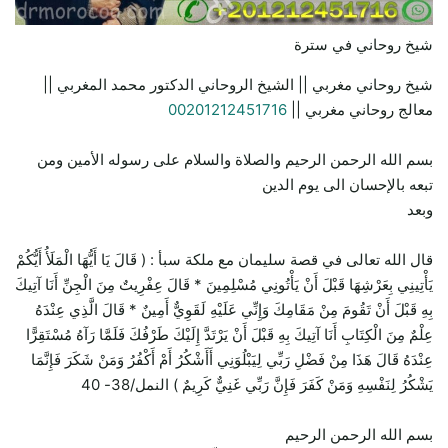
شيخ روحاني في سترة
شيخ روحاني مغربي || الشيخ الروحاني الدكتور محمد المغربي ||
معالج روحاني مغربي ||
00201212451716
بسم الله الرحمن الرحيم والصلاة والسلام على رسوله الأمين ومن
تبعه بالإحسان الى يوم الدين
وبعد
قال الله تعالى في قصة سليمان مع ملكة سبأ : ( قَالَ يَا أَيُّهَا الْمَلَأُ أَيُّكُمْ
يَأْتِينِي بِعَرْشِهَا قَبْلَ أَنْ يَأْتُونِي مُسْلِمِينَ * قَالَ عِفْرِيتٌ مِنَ الْجِنِّ أَنَا آتِيكَ
بِهِ قَبْلَ أَنْ تَقُومَ مِنْ مَقَامِكَ وَإِنِّي عَلَيْهِ لَقَوِيٌّ أَمِينٌ * قَالَ الَّذِي عِنْدَهُ
عِلْمٌ مِنَ الْكِتَابِ أَنَا آتِيكَ بِهِ قَبْلَ أَنْ يَرْتَدَّ إِلَيْكَ طَرْفُكَ فَلَمَّا رَآهُ مُسْتَقِرًّا
عِنْدَهُ قَالَ هَذَا مِنْ فَضْلِ رَبِّي لِيَبْلُوَنِي أَأَشْكُرُ أَمْ أَكْفُرُ وَمَنْ شَكَرَ فَإِنَّمَا
يَشْكُرُ لِنَفْسِهِ وَمَنْ كَفَرَ فَإِنَّ رَبِّي غَنِيٌّ كَرِيمٌ ) النمل/38- 40
بسم الله الرحمن الرحيم