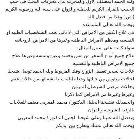
ولله الحمد المصنف الاول والمجرب لدي محركات البحث فى جلب
الحبيب بالقران الكريم للخطبه والزواج على سنة الله ورسوله الكريم
( ص ) وهذا من فضل الله
وبحمد الله تعالى المساعده
فى علاج الكثير من الامراض التي لا تاتي تحت التشخصيات الطبيه او
النفسيه ومعظم الامراض الباطنيه وغيرها من الامراض الروحانيه
سواء كانت على سبيل المثال :
علاج جميع أنواع السحر من مس وحسد وعين ولمسه وغيرها علاج
جميع الامراض الباطنيه والنفسيه
علاجات لسحر تعطيل الزواج وفك المربوط ولله الحمد توصل شيخنا
لحالات ميئوس من حالتها وجعله الله سببا لشفائها من حالات عقم
وحالات مرضي السرطان المزمن
وغيرها وغيرها من الامراض كما ذكرنا
والحمدلله فشيخنا الجليل الدكتور / محمد المغربي معتمد للعلاجات
بالرقيه الشرعيه والقران
وبفضل الله علينا وعلي شيخنا الجليل الدكتور / محمد المغربي
وبحمد الله تعالى نمتلك ونطرح بين ايديكم