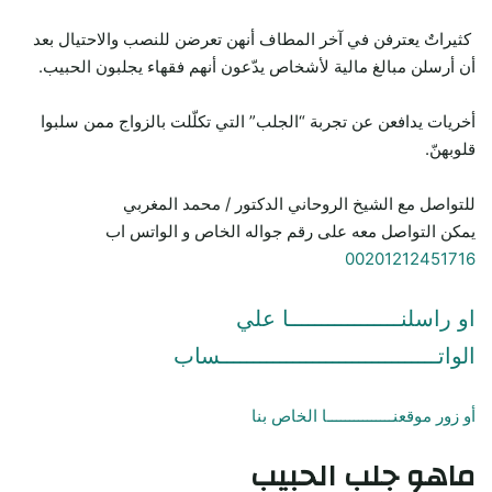
كثيراتٌ يعترفن في آخر المطاف أنهن تعرضن للنصب والاحتيال بعد
أن أرسلن مبالغ مالية لأشخاص يدّعون أنهم فقهاء يجلبون الحبيب.
أخريات يدافعن عن تجربة “الجلب” التي تكلّلت بالزواج ممن سلبوا
قلوبهنّ.
للتواصل مع الشيخ الروحاني الدكتور / محمد المغربي
يمكن التواصل معه على رقم جواله الخاص و الواتس اب
00201212451716
او راسلنـــــــــــــــــا علي
الواتـــــــــــــــــــــــــــــــــساب
أو زور موقعنـــــــــــــــا الخاص بنا
ماهو جلب الحبيب