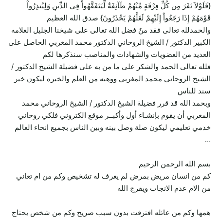
{فَلَوْلاَ نَفَرَ مِن كُلِّ فِرْقَةٍ مِّنْهُمْ طَآئِفَةٌ لِّيَتَفَقَّهُواْ فِي الدِّينِ وَلِيُنذِرُواْ
قَوْمَهُمْ إِذَا رَجَعُواْ إِلَيْهِمْ لَعَلَّهُمْ يَحْذَرُونَ} صدق الله العظيم
والحمدلله تعالى فقد منٌ فضل الله تعالى على شيخنا الجليل العلامه
الكبير الدكتور / الشيخ الروحاني الدكتور محمد المغربي الحاصل على
العديد من العضويات والشهادات والمناصب سنذكرها لكم
فلله تعالى الحمد والشكر على ما من به على فضيلة الشيخ الدكتور /
الشيخ الروحاني محمد المغربي ووهبه من العلم والخبره ليكون خير
سند للناس
وبحمد الله قد قرر فضيلة الشيخ الدكتور / الشيخ الروحاني محمد
المغربي أن يقوم بإنشـاء أول وأكبــر موقع الكتروني فلكي روحاني
خدمي تعليمي ليكون صلة وصل بينه وبين الناس بجميع انحاء العالم
…
بسم الله الرحمن الرحيم
كم من انسان مريض بمرض لم يعرف له تشخيص وكم من ام تعاني
من الام عدم الانجاب ويفرج الله
همها وكم من عائله افترقت بدون سبب صريح وكم من شخص يحتاج