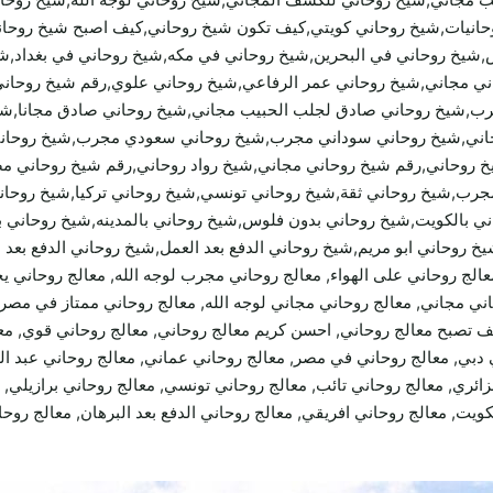
لروحانيات,شيخ روحاني كويتي,كيف تكون شيخ روحاني,كيف اصبح شيخ روح
,شيخ روحاني في البحرين,شيخ روحاني في مكه,شيخ روحاني في بغداد,ش
ي مجاني,شيخ روحاني عمر الرفاعي,شيخ روحاني علوي,رقم شيخ روحاني
رب,شيخ روحاني صادق لجلب الحبيب مجاني,شيخ روحاني صادق مجانا,شي
اني,شيخ روحاني سوداني مجرب,شيخ روحاني سعودي مجرب,شيخ روحان
خ روحاني,رقم شيخ روحاني مجاني,شيخ رواد روحاني,رقم شيخ روحاني م
جرب,شيخ روحاني ثقة,شيخ روحاني تونسي,شيخ روحاني تركيا,شيخ روح
ي بالكويت,شيخ روحاني بدون فلوس,شيخ روحاني بالمدينه,شيخ روحاني ب
روحاني ابو مريم,شيخ روحاني الدفع بعد العمل,شيخ روحاني الدفع بعد ال
ني مغربي, معالج روحاني سوداني, معالج روحاني ltc, معالج روحاني على الهواء, معالج روحاني مجرب لوجه
ي مجاني, معالج روحاني مجاني لوجه الله, معالج روحاني ممتاز في مصر, م
يف تصبح معالج روحاني, احسن كريم معالج روحاني, معالج روحاني قوي, م
في دبي, معالج روحاني في مصر, معالج روحاني عماني, معالج روحاني عبد 
ئري, معالج روحاني تائب, معالج روحاني تونسي, معالج روحاني برازيلي, 
كويت, معالج روحاني افريقي, معالج روحاني الدفع بعد البرهان, معالج روحان