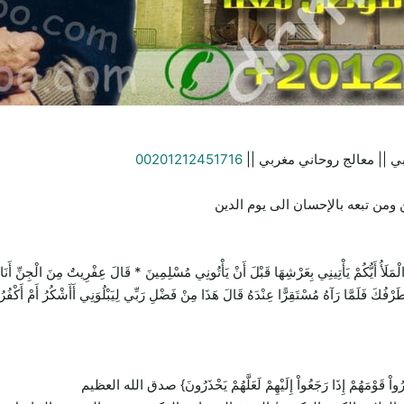
ي || معالج روحاني مغربي ||
00201212451716
ومن تبعه بالإحسان الى يوم الدين
يَأْتِينِي بِعَرْشِهَا قَبْلَ أَنْ يَأْتُونِي مُسْلِمِينَ * قَالَ عِفْرِيتٌ مِنَ الْجِنِّ أَنَا آتِيكَ 
 طَرْفُكَ فَلَمَّا رَآهُ مُسْتَقِرًّا عِنْدَهُ قَالَ هَذَا مِنْ فَضْلِ رَبِّي لِيَبْلُوَنِي أَأَشْكُرُ أَمْ أَكْفُر
ِيُنذِرُواْ قَوْمَهُمْ إِذَا رَجَعُواْ إِلَيْهِمْ لَعَلَّهُمْ يَحْذَرُونَ} صدق الله العظيم