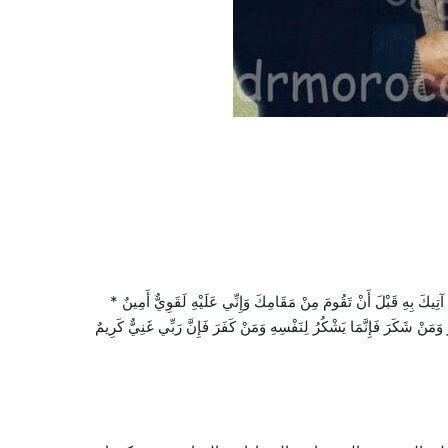
بِهِ قَبْلَ أَنْ تَقُومَ مِنْ مَقَامِكَ وَإِنِّي عَلَيْهِ لَقَوِيٌّ أَمِينٌ *
ُ وَمَنْ شَكَرَ فَإِنَّمَا يَشْكُرُ لِنَفْسِهِ وَمَنْ كَفَرَ فَإِنَّ رَبِّي غَنِيٌّ كَرِيمٌ