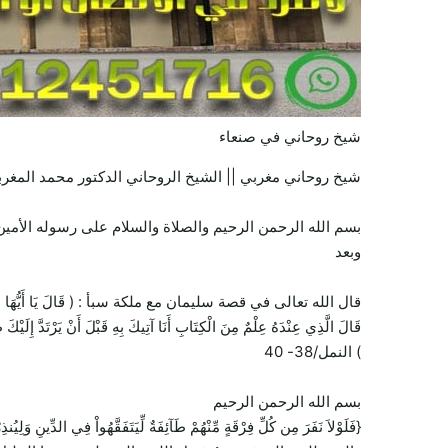
شيخ روحاني في صنعاء
شيخ روحاني مغربي || الشيخ الروحاني الدكتور محمد المغرب
بسم الله الرحمن الرحيم والصلاة والسلام على رسوله الأمين 
وبعد
قال الله تعالى في قصة سليمان مع ملكة سبأ : ( قَالَ يَا أَيُّهَا الْمَلَأُ أَيُّكُمْ 
قَالَ الَّذِي عِنْدَهُ عِلْمٌ مِنَ الْكِتَابِ أَنَا آتِيكَ بِهِ قَبْلَ أَنْ يَرْتَدَّ إِلَيْكَ
) النمل/38- 40
بسم الله الرحمن الرحيم
{فَلَوْلاَ نَفَرَ مِن كُلِّ فِرْقَةٍ مِّنْهُمْ طَآئِفَةٌ لِّيَتَفَقَّهُواْ فِي الدِّينِ وَل