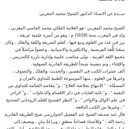
نبـــذة عن الاستاذ الدكتور الشيخ/ محمد المغربي:
الشيخ محمد المغربي : هو العلامة الفلكي محمد الفاسي المغربي ،
ولد في المغرب سنة (1939) م ، وهو من أسرة علمية عريقة .
برز في عدد من العلوم ونبغ فيها ، كعلم الشريعة واللغة والفلك ، وكان
متقنا للُّغة الفرنسية , والانكليزية والاسبانية ، وعضواَ مراسَلاً في
مجمع اللغة العربية ، تولى مناصب علمية وإدارية بارزة كالتدريس ،
والإفتاء ، وتم تنصيبة شيخاً للطريقة القادرية الصوفية .
ألف عشرات الكتب في التفسير ، والحديث ،والفلك , والتصوف ،
وغيرها من العلوم ، منها الموسوعة الطبية للتداوي بالقران و
المسمَّاة : ” الابتهاج بخلاصة العلاج” ، و” مقاصد الحكمة للتداوي من
النقمة ” ، و” غاية الغايات في ذكر الاقسام والدعاوات ” ، و” الزاخر
في علم الاوائل والاواخر ” ، و” النظر الفسيح للعلم الروحاني الصحيح
” ، وغيرها من الكتب النافعة .
قال عنه صديقه الشيخ عبد الفضيل الخوارزمي شيخ الطريقة القادرية
رحمه الله : ” وللأستاذ فصاحةُ منطقٍ ، وبراعةُ بيانٍ ، ويضيف إلى
غزارة العلم وقوّة النظر : صفاءَ الذوق ، وسعة الاطلاع في آداب اللغة