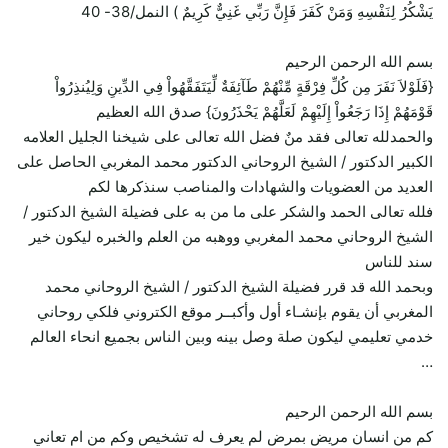
يَشْكُرُ لِنَفْسِهِ وَمَنْ كَفَرَ فَإِنَّ رَبِّي غَنِيٌّ كَرِيمٌ ) النمل/38- 40
بسم الله الرحمن الرحيم
{فَلَوْلاَ نَفَرَ مِن كُلِّ فِرْقَةٍ مِّنْهُمْ طَآئِفَةٌ لِّيَتَفَقَّهُواْ فِي الدِّينِ وَلِيُنذِرُواْ
قَوْمَهُمْ إِذَا رَجَعُواْ إِلَيْهِمْ لَعَلَّهُمْ يَحْذَرُونَ} صدق الله العظيم
والحمدلله تعالى فقد منٌ فضل الله تعالى على شيخنا الجليل العلامه
الكبير الدكتور / الشيخ الروحاني الدكتور محمد المغربي الحاصل على
العديد من العضويات والشهادات والمناصب سنذكرها لكم
فلله تعالى الحمد والشكر على ما من به على فضيلة الشيخ الدكتور /
الشيخ الروحاني محمد المغربي ووهبه من العلم والخبره ليكون خير
سند للناس
وبحمد الله قد قرر فضيلة الشيخ الدكتور / الشيخ الروحاني محمد
المغربي أن يقوم بإنشـاء أول وأكبــر موقع الكتروني فلكي روحاني
خدمي تعليمي ليكون صلة وصل بينه وبين الناس بجميع انحاء العالم
…
بسم الله الرحمن الرحيم
كم من انسان مريض بمرض لم يعرف له تشخيص وكم من ام تعاني