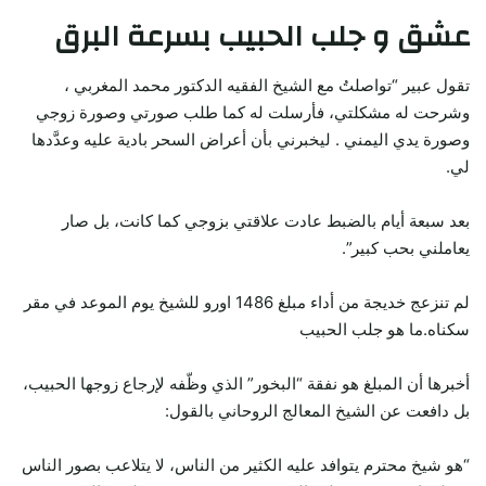
عشق و جلب الحبيب بسرعة البرق
تقول عبير “تواصلتُ مع الشيخ الفقيه الدكتور محمد المغربي ،
وشرحت له مشكلتي، فأرسلت له كما طلب صورتي وصورة زوجي
وصورة يدي اليمني . ليخبرني بأن أعراض السحر بادية عليه وعدَّدها
لي.
بعد سبعة أيام بالضبط عادت علاقتي بزوجي كما كانت، بل صار
يعاملني بحب كبير”.
لم تنزعج خديجة من أداء مبلغ 1486 اورو للشيخ يوم الموعد في مقر
سكناه.ما هو جلب الحبيب
أخبرها أن المبلغ هو نفقة “البخور” الذي وظّفه لإرجاع زوجها الحبيب،
بل دافعت عن الشيخ المعالج الروحاني بالقول:
“هو شيخ محترم يتوافد عليه الكثير من الناس، لا يتلاعب بصور الناس