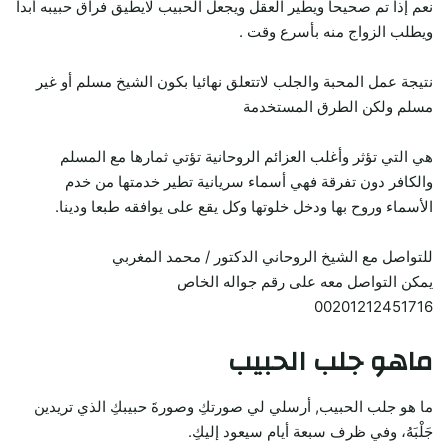
نعم إذا تم صحيحا ويطير العقل ويجعل الحبيب لايطيق فراق حبيبه أبدا
ويطلب الزواج منه بأسرع وقت .
نتيجة عمل المحبة والجلب لاتتعلق نهائيا بكون الشيخ مسلم أو غير
مسلم ولكن الطرق المستخدمة
هي التي تؤثر وأغلب العزائم الروحانية تؤتي ثمارها مع المسلم
والكافر دون تفرقة فهي أسماء سريانية تطير خدمتها من خدم
الأسماء وروح بها ودخل خلوتها وكل يقع على يوافقه طبعا ودينا.
للتواصل مع الشيخ الروحاني الدكتور / محمد المغربي
يمكن التواصل معه على رقم جواله الخاص
00201212451716
ماهو جلب الحبيب
ما هو جلب الحبيب, أرسلي لي صورتكِ وصورةَ حبيبكِ الذي تريدين
جَلْبَهُ، وفي ظرف سبعة أيام سيعود إليكِ.