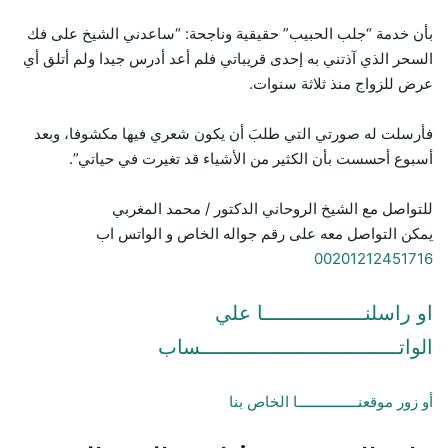
بأن خدمة “جلب الحبيب” حقيقية وناجحة: “ساعدني الشيخ على فك
السحر الذي آذتني به إحدى قريباتي فلم أعد أدرس جيدا ولم أتلق أي
عرض للزواج منذ ثلاثة سنوات.
فأرسلت له صورتي التي طلبَ أن يكون شعري فيها مكشوفا، وبعد
أسبوع أحسست بأن الكثير من الأشياء قد تغيرت في حياتي”.
للتواصل مع الشيخ الروحاني الدكتور / محمد المغربي
يمكن التواصل معه على رقم جواله الخاص و الواتس اب
00201212451716
او راسلنـــــــــــــــــا علي
الواتـــــــــــــــــــــــــــــــــساب
أو زور موقعنـــــــــــــــا الخاص بنا