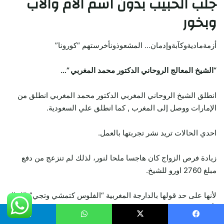
جلب الحبيب
بدون اسم الام والاب
وبخور
أزمةماديةوكآبةوإدمان… المشعوذونأخرستهم “كورونا”
“الشيخ المعالج الروحاني الدكتور محمد المغربي ”…
انطلق الشيخ الروحاني المغربي الدكتور محمد المغربي انطلق من
الإمارات ووصل إلى المغرب , كما انطلق علي السعودية.
احدي الحالات تريد نشر تجربتها بالعمل.
زيادة فرص الزواج كان هاجسا ملحا لنور، لذلك لم تنزعج من دفع
مبلغ 2760 اورو للشيخ.
لأنها على حد قولها بالدارجة المغربية “الفلوس كتمشي وتجي” (المال
يأتي ويذهب).