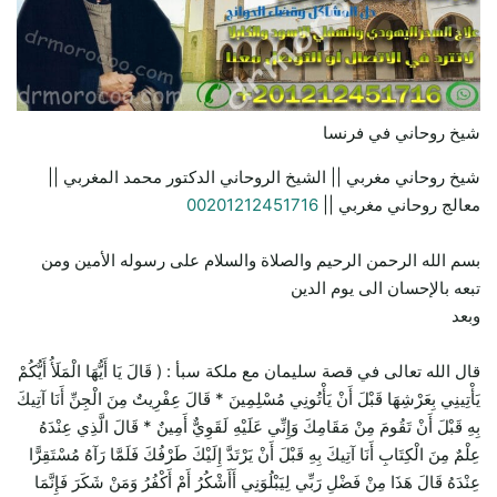
شيخ روحاني في فرنسا
شيخ روحاني مغربي || الشيخ الروحاني الدكتور محمد المغربي ||
معالج روحاني مغربي ||
00201212451716
بسم الله الرحمن الرحيم والصلاة والسلام على رسوله الأمين ومن
تبعه بالإحسان الى يوم الدين
وبعد
قال الله تعالى في قصة سليمان مع ملكة سبأ : ( قَالَ يَا أَيُّهَا الْمَلَأُ أَيُّكُمْ
يَأْتِينِي بِعَرْشِهَا قَبْلَ أَنْ يَأْتُونِي مُسْلِمِينَ * قَالَ عِفْرِيتٌ مِنَ الْجِنِّ أَنَا آتِيكَ
بِهِ قَبْلَ أَنْ تَقُومَ مِنْ مَقَامِكَ وَإِنِّي عَلَيْهِ لَقَوِيٌّ أَمِينٌ * قَالَ الَّذِي عِنْدَهُ
عِلْمٌ مِنَ الْكِتَابِ أَنَا آتِيكَ بِهِ قَبْلَ أَنْ يَرْتَدَّ إِلَيْكَ طَرْفُكَ فَلَمَّا رَآهُ مُسْتَقِرًّا
عِنْدَهُ قَالَ هَذَا مِنْ فَضْلِ رَبِّي لِيَبْلُوَنِي أَأَشْكُرُ أَمْ أَكْفُرُ وَمَنْ شَكَرَ فَإِنَّمَا