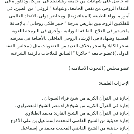
أنه حاصل على شهادات من جامعة ريتشفيلد فى أمريكا، ودكتوراة فى
الشفاء الروحى من نفس الجامعة، وشهادة “الروقى” من الصين، فى
أمور ما وراء الطبيعة (الميتافيزيقا)، ومحاضر دولى بالاتحاد العالمى
للفلكيين الروحانيين بباريس بدرجة “ خبير فلكى روحانى”، بالإضافة
ماجستير فى العلاج بالطاقة النورانية ، وأخرى فى البرمجة اللغوية
العصبية وشهادة فى الإرشاد الروحي الداخلي بالأضافة فى معرفته
بسحر الكابلا والسجر بخلاف العديد من العضويات مثل ( مجلس الفقه
الدولى )(عضو جامعه ” جاكرتا ” السابق للعلاجات بالرقية الشرعيه
عضو مجلس ( البحوث الاسلاميه )
الإجازات العلمية:
إجازة في القرآن الكريم من شيخ قراء السودان .
إجازة في القرآن الكريم من شيخ قراء مصر الشيخ المعصراوي .
إجازة في القرآن الكريم من الشيخ القارئ محمد الطبلاوي
إجازة حديثية من الشيخ القاضي المحدث إسماعيل بن علي الأكوع .
إجازة حديثية من الشيخ القاضي المحدث محمد بن إسماعيل