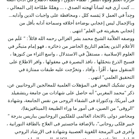
… كنت أرى فيه لساناً لهجته الصدق ، … وهمَّةً طمَّاحة إلى المعالي ،
وجِداً في العمل لا يَمَسه كلل ، ومحافظة على واجبات الدين وآدابه…
وبالإجمال ليس إعجابي بوضاءة أخلاقه وسماحة آدابه بأقل من
إعجابي بعبقريته في العلم” انتهى .
ووصفه العلاّمة الشيخ محمد بشر الغزالي رحمه الله قائلاً : ” عَلَم من
الأعلام الذين يعدّهم التاريخ الحاضر من ذخائره ، فهو إمام متبحِّر في
العلوم الإسلامية ، مستقلّ في الاستدلال ، واسع الثراء من كنوزها ،
فسيح الذرع بتحمّلها ، نافذ البصيرة في معقولها ، وافر الاطلاع على
المنقول منها ، أقْرَأ ، وأفاد ، وتخرَّجت عليه طبقات ممتازة في
التحقيق العلمي” انتهى .
وعن تشكيك البعض فى المؤهلات العلمية للمعالجين الروحانيين عن،
ذكر “محمد المغربي” أنه حاصل على شهادات من جامعة ريتشفيلد
فى أمريكا، ودكتوراة فى الشفاء الروحى من نفس الجامعة، وشهادة
“الروقى” من الصين، فى أمور ما وراء الطبيعة (الميتافيزيقا)،
ومحاضر دولى بالاتحاد العالمى للفلكيين الروحانيين بباريس بدرجة “
خبير فلكى روحانى”، بالإضافة ماجستير فى العلاج بالطاقة النورانية ،
وأخرى فى البرمجة اللغوية العصبية وشهادة فى الإرشاد الروحي