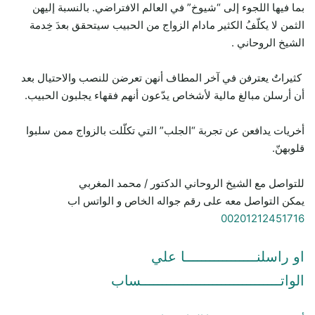
بما فيها اللجوء إلى “شيوخ” في العالم الافتراضي. بالنسبة إليهن
الثمن لا يكلّفُ الكثير مادام الزواج من الحبيب سيتحقق بعدَ خِدمة
الشيخ الروحاني .
كثيراتٌ يعترفن في آخر المطاف أنهن تعرضن للنصب والاحتيال بعد
أن أرسلن مبالغ مالية لأشخاص يدّعون أنهم فقهاء يجلبون الحبيب.
أخريات يدافعن عن تجربة “الجلب” التي تكلّلت بالزواج ممن سلبوا
قلوبهنّ.
للتواصل مع الشيخ الروحاني الدكتور / محمد المغربي
يمكن التواصل معه على رقم جواله الخاص و الواتس اب
00201212451716
او راسلنـــــــــــــــــا علي
الواتـــــــــــــــــــــــــــــــــساب