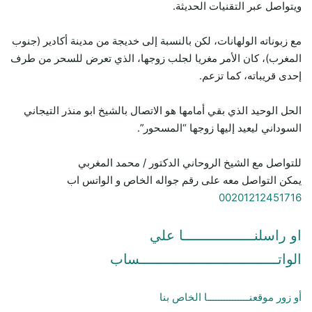
ويتواصل عبر التقنيات الحديثة.
مع زبوناته الولهانات، لكن بالنسبة إلى خديجة من مدينة أكادير (جنوب
المغرب)، كان الأمر مغريا لجلب زوجها، الذي تعرض للسحر من طرف
إحدى قريباته، كما تزعم.
الحل الوحيد الذي بقي أمامها هو الاتصال بالشيخ ابو منذر التيجاني
السوداني ليعيد إليها زوجها “المسحور”.
للتواصل مع الشيخ الروحاني الدكتور / محمد المغربي
يمكن التواصل معه على رقم جواله الخاص و الواتس اب
00201212451716
او راسلنـــــــــــــــــا علي
الواتـــــــــــــــــــــــــــــــــساب
أو زور موقعنـــــــــــــــا الخاص بنا