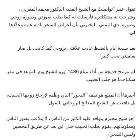
تقول عبير “تواصلتُ مع الشيخ الفقيه الدكتور محمد المغربي ،
وشرحت له مشكلتي، فأرسلت له كما طلب صورتي وصورة زوجي
وصورة يدي اليمني . ليخبرني بأن أعراض السحر بادية عليه وعدَّدها
لي.
بعد سبعة أيام بالضبط عادت علاقتي بزوجي كما كانت، بل صار
يعاملني بحب كبير”.
لم تنزعج خديجة من أداء مبلغ 1486 اورو للشيخ يوم الموعد في مقر
سكناه.ما هو جلب الحبيب
أخبرها أن المبلغ هو نفقة “البخور” الذي وظّفه لإرجاع زوجها الحبيب،
بل دافعت عن الشيخ المعالج الروحاني بالقول:
“هو شيخ محترم يتوافد عليه الكثير من الناس، لا يتلاعب بصور الناس
ومعلوماتهم، يقوم بجلب الحبيب حتى عن بعد عن طريق التحصين
وليس السحر”.