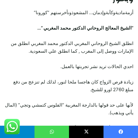
أزمةماديةوكآبةوإدمان… المشعوذونأخرستهم “كورونا”
“الشيخ المعالج الروحاني الدكتور محمد المغربي ”…
انطلق الشيخ الروحاني المغربي الدكتور محمد المغربي انطلق من
الإمارات ووصل إلى المغرب , كما انطلق علي السعودية.
احدي الحالات تريد نشر تجربتها بالعمل.
زيادة فرص الزواج كان هاجسا ملحا لنور، لذلك لم تنزعج من دفع
مبلغ 2760 اورو للشيخ.
لأنها على حد قولها بالدارجة المغربية “الفلوس كتمشي وتجي” (المال
يأتي ويذهب).
كما نتشرف أن نعلن لسيادتكم أننا على إستعداد تام للمساعده