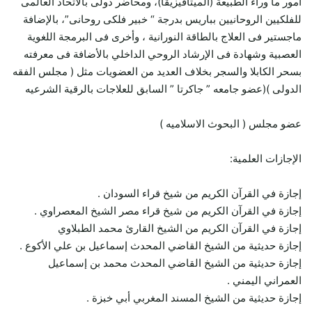
أمور ما وراء الطبيعة (الميتافيزيقا)، ومحاضر دولى بالاتحاد العالمى
للفلكيين الروحانيين بباريس بدرجة “ خبير فلكى روحانى”، بالإضافة
ماجستير فى العلاج بالطاقة النورانية ، وأخرى فى البرمجة اللغوية
العصبية وشهادة فى الإرشاد الروحي الداخلي بالأضافة فى معرفته
بسحر الكابلا والسجر بخلاف العديد من العضويات مثل ( مجلس الفقه
الدولى )(عضو جامعه ” جاكرتا ” السابق للعلاجات بالرقية الشرعيه
عضو مجلس ( البحوث الاسلاميه )
الإجازات العلمية:
إجازة في القرآن الكريم من شيخ قراء السودان .
إجازة في القرآن الكريم من شيخ قراء مصر الشيخ المعصراوي .
إجازة في القرآن الكريم من الشيخ القارئ محمد الطبلاوي
إجازة حديثية من الشيخ القاضي المحدث إسماعيل بن علي الأكوع .
إجازة حديثية من الشيخ القاضي المحدث محمد بن إسماعيل
العمراني اليمني .
إجازة حديثية من الشيخ المسند المغربي أبي خبزة .