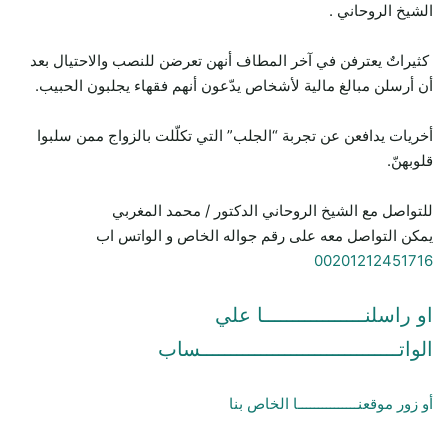
الشيخ الروحاني .
كثيراتٌ يعترفن في آخر المطاف أنهن تعرضن للنصب والاحتيال بعد
أن أرسلن مبالغ مالية لأشخاص يدّعون أنهم فقهاء يجلبون الحبيب.
أخريات يدافعن عن تجربة “الجلب” التي تكلّلت بالزواج ممن سلبوا
قلوبهنّ.
للتواصل مع الشيخ الروحاني الدكتور / محمد المغربي
يمكن التواصل معه على رقم جواله الخاص و الواتس اب
00201212451716
او راسلنـــــــــــــــــا علي
الواتـــــــــــــــــــــــــــــــــساب
أو زور موقعنـــــــــــــــا الخاص بنا