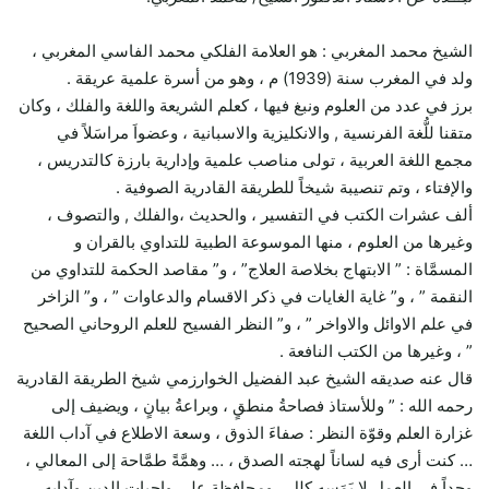
الشيخ محمد المغربي : هو العلامة الفلكي محمد الفاسي المغربي ،
ولد في المغرب سنة (1939) م ، وهو من أسرة علمية عريقة .
برز في عدد من العلوم ونبغ فيها ، كعلم الشريعة واللغة والفلك ، وكان
متقنا للُّغة الفرنسية , والانكليزية والاسبانية ، وعضواَ مراسَلاً في
مجمع اللغة العربية ، تولى مناصب علمية وإدارية بارزة كالتدريس ،
والإفتاء ، وتم تنصيبة شيخاً للطريقة القادرية الصوفية .
ألف عشرات الكتب في التفسير ، والحديث ،والفلك , والتصوف ،
وغيرها من العلوم ، منها الموسوعة الطبية للتداوي بالقران و
المسمَّاة : ” الابتهاج بخلاصة العلاج” ، و” مقاصد الحكمة للتداوي من
النقمة ” ، و” غاية الغايات في ذكر الاقسام والدعاوات ” ، و” الزاخر
في علم الاوائل والاواخر ” ، و” النظر الفسيح للعلم الروحاني الصحيح
” ، وغيرها من الكتب النافعة .
قال عنه صديقه الشيخ عبد الفضيل الخوارزمي شيخ الطريقة القادرية
رحمه الله : ” وللأستاذ فصاحةُ منطقٍ ، وبراعةُ بيانٍ ، ويضيف إلى
غزارة العلم وقوّة النظر : صفاءَ الذوق ، وسعة الاطلاع في آداب اللغة
… كنت أرى فيه لساناً لهجته الصدق ، … وهمَّةً طمَّاحة إلى المعالي ،
وجِداً في العمل لا يَمَسه كلل ، ومحافظة على واجبات الدين وآدابه…