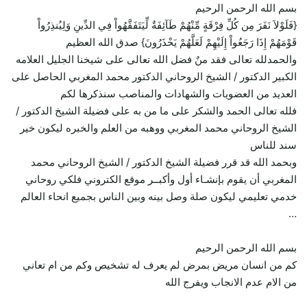
بسم الله الرحمن الرحيم
{فَلَوْلاَ نَفَرَ مِن كُلِّ فِرْقَةٍ مِّنْهُمْ طَآئِفَةٌ لِّيَتَفَقَّهُواْ فِي الدِّينِ وَلِيُنذِرُواْ
قَوْمَهُمْ إِذَا رَجَعُواْ إِلَيْهِمْ لَعَلَّهُمْ يَحْذَرُونَ} صدق الله العظيم
والحمدلله تعالى فقد منٌ فضل الله تعالى على شيخنا الجليل العلامه
الكبير الدكتور / الشيخ الروحاني الدكتور محمد المغربي الحاصل على
العديد من العضويات والشهادات والمناصب سنذكرها لكم
فلله تعالى الحمد والشكر على ما من به على فضيلة الشيخ الدكتور /
الشيخ الروحاني محمد المغربي ووهبه من العلم والخبره ليكون خير
سند للناس
وبحمد الله قد قرر فضيلة الشيخ الدكتور / الشيخ الروحاني محمد
المغربي أن يقوم بإنشـاء أول وأكبــر موقع الكتروني فلكي روحاني
خدمي تعليمي ليكون صلة وصل بينه وبين الناس بجميع انحاء العالم
…
بسم الله الرحمن الرحيم
كم من انسان مريض بمرض لم يعرف له تشخيص وكم من ام تعاني
من الام عدم الانجاب ويفرج الله