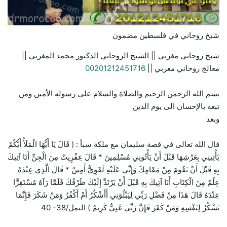
شيخ روحاني في فلسطين مضمون
شيخ روحاني مغربي || الشيخ الروحاني الدكتور محمد المغربي ||
معالج روحاني مغربي ||
00201212451716
بسم الله الرحمن الرحيم والصلاة والسلام على رسوله الأمين ومن
تبعه بالإحسان الى يوم الدين
وبعد
قال الله تعالى في قصة سليمان مع ملكة سبأ : ( قَالَ يَا أَيُّهَا الْمَلَأُ أَيُّكُمْ
يَأْتِينِي بِعَرْشِهَا قَبْلَ أَنْ يَأْتُونِي مُسْلِمِينَ * قَالَ عِفْرِيتٌ مِنَ الْجِنِّ أَنَا آتِيكَ
بِهِ قَبْلَ أَنْ تَقُومَ مِنْ مَقَامِكَ وَإِنِّي عَلَيْهِ لَقَوِيٌّ أَمِينٌ * قَالَ الَّذِي عِنْدَهُ
عِلْمٌ مِنَ الْكِتَابِ أَنَا آتِيكَ بِهِ قَبْلَ أَنْ يَرْتَدَّ إِلَيْكَ طَرْفُكَ فَلَمَّا رَآهُ مُسْتَقِرًّا
عِنْدَهُ قَالَ هَذَا مِنْ فَضْلِ رَبِّي لِيَبْلُوَنِي أَأَشْكُرُ أَمْ أَكْفُرُ وَمَنْ شَكَرَ فَإِنَّمَا
يَشْكُرُ لِنَفْسِهِ وَمَنْ كَفَرَ فَإِنَّ رَبِّي غَنِيٌّ كَرِيمٌ ) النمل/38- 40