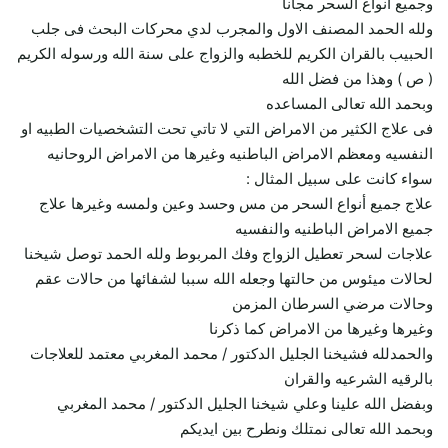
وجميع انواع السحر مجانا
ولله الحمد المصنف الاول والمجرب لدي محركات البحث فى جلب
الحبيب بالقران الكريم للخطبه والزواج على سنة الله ورسوله الكريم
( ص ) وهذا من فضل الله
وبحمد الله تعالى المساعده
فى علاج الكثير من الامراض التي لا تاتي تحت التشخصيات الطبيه او
النفسيه ومعظم الامراض الباطنيه وغيرها من الامراض الروحانيه
سواء كانت على سبيل المثال :
علاج جميع أنواع السحر من مس وحسد وعين ولمسه وغيرها علاج
جميع الامراض الباطنيه والنفسيه
علاجات لسحر تعطيل الزواج وفك المربوط ولله الحمد توصل شيخنا
لحالات ميئوس من حالتها وجعله الله سببا لشفائها من حالات عقم
وحالات مرضي السرطان المزمن
وغيرها وغيرها من الامراض كما ذكرنا
والحمدلله فشيخنا الجليل الدكتور / محمد المغربي معتمد للعلاجات
بالرقيه الشرعيه والقران
وبفضل الله علينا وعلي شيخنا الجليل الدكتور / محمد المغربي
وبحمد الله تعالى نمتلك ونطرح بين ايديكم