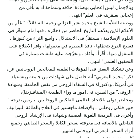
وبالإجمال ليس إعجابي بوضاءة أخلاقه وسماحة آدابه بأقل من
إعجابي بعبقريته في العلم” انتهى .
ووصفه العلاّمة الشيخ محمد بشر الغزالي رحمه الله قائلاً : ” عَلَم من
الأعلام الذين يعدّهم التاريخ الحاضر من ذخائره ، فهو إمام متبحِّر في
العلوم الإسلامية ، مستقلّ في الاستدلال ، واسع الثراء من كنوزها ،
فسيح الذرع بتحمّلها ، نافذ البصيرة في معقولها ، وافر الاطلاع على
المنقول منها ، أقْرَأ ، وأفاد ، وتخرَّجت عليه طبقات ممتازة في
التحقيق العلمي” انتهى .
وعن تشكيك البعض فى المؤهلات العلمية للمعالجين الروحانيين عن،
ذكر “محمد المغربي” أنه حاصل على شهادات من جامعة ريتشفيلد
فى أمريكا، ودكتوراة فى الشفاء الروحى من نفس الجامعة، وشهادة
“الروقى” من الصين، فى أمور ما وراء الطبيعة (الميتافيزيقا)،
ومحاضر دولى بالاتحاد العالمى للفلكيين الروحانيين بباريس بدرجة “
خبير فلكى روحانى”، بالإضافة ماجستير فى العلاج بالطاقة النورانية ،
وأخرى فى البرمجة اللغوية العصبية وشهادة فى الإرشاد الروحي
الداخلي بالأضافة فى معرفته بسحر الكابلا والسجر الصابئي وجميع
أنواع السحر المغربي الروحاني الشهير .