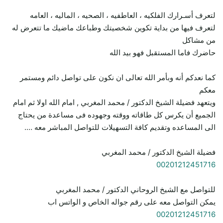
لتعرف أسـرارك الفلكيه ، العاطفيه ، الصحيه ، الماليه ، العامه
لتعرف فيها من بداية تكوين شخصيتك وطباعك ماضيك ما تتعرض له
من مشاكل
حاضرك فاما المستقبل فهو بيد الله
كما نعدكم أنه وبأمر الله تعالى ان نكون على تواصل دائم ومستمر
معكم
ويتعهد فضيلة الشيخ الدكتور / محمد المغربي , امام الله اولا ثم امام
الجميع أن يكرس كل طاقاته ووقته وجهوده فى مساعدة من يحتاج
الى المساعده وتقديم كافة التسهيلات للتواصل المباشر معه ….
فضيلة الشيخ الدكتور / محمد المغربي
00201212451716
للتواصل مع الشيخ الروحاني الدكتور / محمد المغربي
يمكن التواصل معه على رقم جواله الخاص و الواتس اب
00201212451716