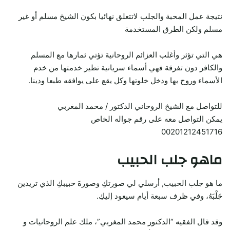
نتيجة عمل المحبة والجلب لاتتعلق نهائيا بكون الشيخ مسلم أو غير
مسلم ولكن الطرق المستخدمة
هي التي تؤثر وأغلب العزائم الروحانية تؤتي ثمارها مع المسلم
والكافر دون تفرقة فهي أسماء سريانية تطير خدمتها من خدم
الأسماء وروح بها ودخل خلوتها وكل يقع على يوافقه طبعا ودينا.
للتواصل مع الشيخ الروحاني الدكتور / محمد المغربي
يمكن التواصل معه على رقم جواله الخاص
00201212451716
ماهو جلب الحبيب
ما هو جلب الحبيب, أرسلي لي صورتكِ وصورةَ حبيبكِ الذي تريدين
جَلْبَهُ، وفي ظرف سبعة أيام سيعود إليكِ.
وقد قال الفقيه “الدكتور محمد المغربي”، ملك علم الروحانيات و