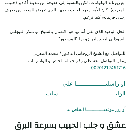
مع زبوناته الولهانات، لكن بالنسبة إلى خديجة من مدينة أكادير (جنوب
المغرب)، كان الأمر مغريا لجلب زوجها، الذي تعرض للسحر من طرف
إحدى قريباته، كما تزعم.
الحل الوحيد الذي بقي أمامها هو الاتصال بالشيخ ابو منذر التيجاني
السوداني ليعيد إليها زوجها “المسحور”.
للتواصل مع الشيخ الروحاني الدكتور / محمد المغربي
يمكن التواصل معه على رقم جواله الخاص و الواتس اب
00201212451716
او راسلنـــــــــــــــــا علي
الواتـــــــــــــــــــــــــــــــــساب
أو زور موقعنـــــــــــــــا الخاص بنا
عشق و جلب الحبيب بسرعة البرق