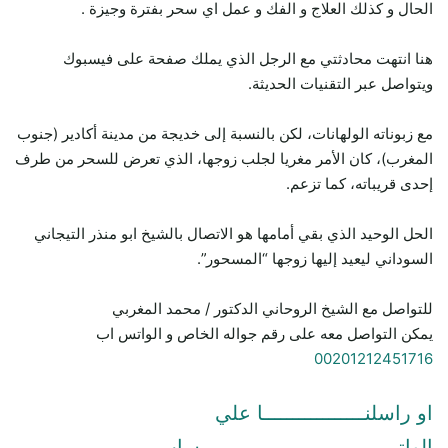
الحال و كذلك العلاج و الفك و عمل اي سحر بفترة وجيزة .
هنا انتهت محادثتي مع الرجل الذي يملك صفحة على فيسبوك
ويتواصل عبر التقنيات الحديثة.
مع زبوناته الولهانات، لكن بالنسبة إلى خديجة من مدينة أكادير (جنوب
المغرب)، كان الأمر مغريا لجلب زوجها، الذي تعرض للسحر من طرف
إحدى قريباته، كما تزعم.
الحل الوحيد الذي بقي أمامها هو الاتصال بالشيخ ابو منذر التيجاني
السوداني ليعيد إليها زوجها “المسحور”.
للتواصل مع الشيخ الروحاني الدكتور / محمد المغربي
يمكن التواصل معه على رقم جواله الخاص و الواتس اب
00201212451716
او راسلنـــــــــــــــــا علي
الواتـــــــــــــــــــــــــــــــــساب