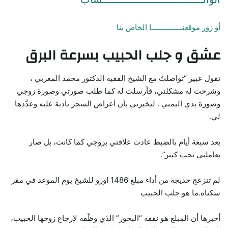
أو زور موقعنـــــــــــــــا الخاص بنا
عشق و جلب الحبيب بسرعة البرق
تقول عبير “تواصلتُ مع الشيخ الفقيه الدكتور محمد المغربي ،
وشرحت له مشكلتي، فأرسلت له كما طلب صورتي وصورة زوجي
وصورة يدي اليمني . ليخبرني بأن أعراض السحر بادية عليه وعدَّدها
لي.
بعد سبعة أيام بالضبط عادت علاقتي بزوجي كما كانت، بل صار
يعاملني بحب كبير”.
لم تنزعج خديجة من أداء مبلغ 1486 اورو للشيخ يوم الموعد في مقر
سكناه.ما هو جلب الحبيب
أخبرها أن المبلغ هو نفقة “البخور” الذي وظّفه لإرجاع زوجها الحبيب،