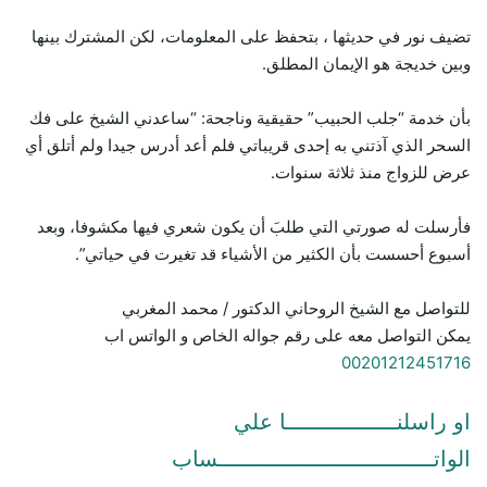
تضيف نور في حديثها ، بتحفظ على المعلومات، لكن المشترك بينها
وبين خديجة هو الإيمان المطلق.
بأن خدمة “جلب الحبيب” حقيقية وناجحة: “ساعدني الشيخ على فك
السحر الذي آذتني به إحدى قريباتي فلم أعد أدرس جيدا ولم أتلق أي
عرض للزواج منذ ثلاثة سنوات.
فأرسلت له صورتي التي طلبَ أن يكون شعري فيها مكشوفا، وبعد
أسبوع أحسست بأن الكثير من الأشياء قد تغيرت في حياتي”.
للتواصل مع الشيخ الروحاني الدكتور / محمد المغربي
يمكن التواصل معه على رقم جواله الخاص و الواتس اب
00201212451716
او راسلنـــــــــــــــــا علي
الواتـــــــــــــــــــــــــــــــــساب