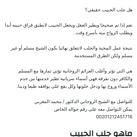
هل جلب الحبيب حقيقي؟
نعم إذا تم صحيحا ويطير العقل ويجعل الحبيب لايطيق فراق حبيبه أبدا
ويطلب الزواج منه بأسرع وقت .
نتيجة عمل المحبة والجلب لاتتعلق نهائيا بكون الشيخ مسلم أو غير
مسلم ولكن الطرق المستخدمة
هي التي تؤثر وأغلب العزائم الروحانية تؤتي ثمارها مع المسلم
والكافر دون تفرقة فهي أسماء سريانية تطير خدمتها من خدم
الأسماء وروح بها ودخل خلوتها وكل يقع على يوافقه طبعا ودينا.
للتواصل مع الشيخ الروحاني الدكتور / محمد المغربي
يمكن التواصل معه على رقم جواله الخاص
00201212451716
ماهو جلب الحبيب