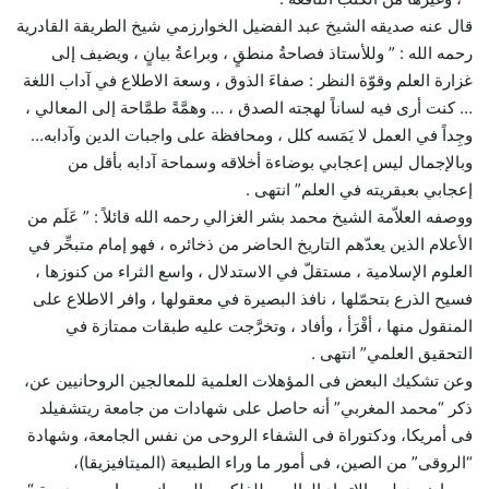
قال عنه صديقه الشيخ عبد الفضيل الخوارزمي شيخ الطريقة القادرية
رحمه الله : ” وللأستاذ فصاحةُ منطقٍ ، وبراعةُ بيانٍ ، ويضيف إلى
غزارة العلم وقوّة النظر : صفاءَ الذوق ، وسعة الاطلاع في آداب اللغة
… كنت أرى فيه لساناً لهجته الصدق ، … وهمَّةً طمَّاحة إلى المعالي ،
وجِداً في العمل لا يَمَسه كلل ، ومحافظة على واجبات الدين وآدابه…
وبالإجمال ليس إعجابي بوضاءة أخلاقه وسماحة آدابه بأقل من
إعجابي بعبقريته في العلم” انتهى .
ووصفه العلاّمة الشيخ محمد بشر الغزالي رحمه الله قائلاً : ” عَلَم من
الأعلام الذين يعدّهم التاريخ الحاضر من ذخائره ، فهو إمام متبحِّر في
العلوم الإسلامية ، مستقلّ في الاستدلال ، واسع الثراء من كنوزها ،
فسيح الذرع بتحمّلها ، نافذ البصيرة في معقولها ، وافر الاطلاع على
المنقول منها ، أقْرَأ ، وأفاد ، وتخرَّجت عليه طبقات ممتازة في
التحقيق العلمي” انتهى .
وعن تشكيك البعض فى المؤهلات العلمية للمعالجين الروحانيين عن،
ذكر “محمد المغربي” أنه حاصل على شهادات من جامعة ريتشفيلد
فى أمريكا، ودكتوراة فى الشفاء الروحى من نفس الجامعة، وشهادة
“الروقى” من الصين، فى أمور ما وراء الطبيعة (الميتافيزيقا)،