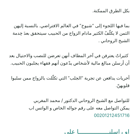
بكل الطرق الممكنة.
بما فيها اللجوء إلى “شيوخ” في العالم الافتراضي. بالنسبة إليهن
الثمن لا يكلّفُ الكثير مادام الزواج من الحبيب سيتحقق بعدَ خِدمة
الشيخ الروحاني .
كثيراتٌ يعترفن في آخر المطاف أنهن تعرضن للنصب والاحتيال بعد
أن أرسلن مبالغ مالية لأشخاص يدّعون أنهم فقهاء يجلبون الحبيب.
أخريات يدافعن عن تجربة “الجلب” التي تكلّلت بالزواج ممن سلبوا
قلوبهنّ.
للتواصل مع الشيخ الروحاني الدكتور / محمد المغربي
يمكن التواصل معه على رقم جواله الخاص و الواتس اب
00201212451716
او راسلنـــــــــــــــــا علي