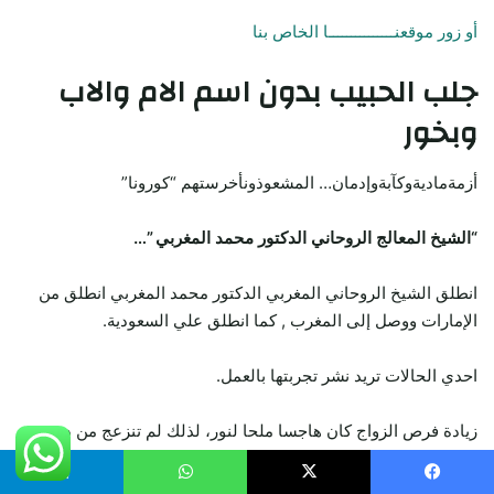
أو زور موقعنـــــــــــــــا الخاص بنا
جلب الحبيب
بدون اسم الام والاب
وبخور
أزمةماديةوكآبةوإدمان… المشعوذونأخرستهم “كورونا”
“الشيخ المعالج الروحاني الدكتور محمد المغربي ”…
انطلق الشيخ الروحاني المغربي الدكتور محمد المغربي انطلق من
الإمارات ووصل إلى المغرب , كما انطلق علي السعودية.
احدي الحالات تريد نشر تجربتها بالعمل.
زيادة فرص الزواج كان هاجسا ملحا لنور، لذلك لم تنزعج من دفع
مبلغ 2760 اورو للشيخ.