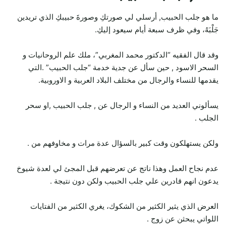
ما هو جلب الحبيب, أرسلي لي صورتكِ وصورةَ حبيبكِ الذي تريدين
جَلْبَهُ، وفي ظرف سبعة أيام سيعود إليكِ.
وقد قال الفقيه “الدكتور محمد المغربي”، ملك علم الروحانيات و
السحر الاسود , حين سأل عن جدية خدمة “جلب الحبيب” .التي
يقدمها للنساء والرجال من مختلف البلاد العربية و الاوروبية.
يسألوني العديد من النساء و الرجال عن , جلب الحبيب ,او سحر
الجلب .
ولكن يستهلكون وقت كبير بالسؤال عدة مرات و مخاوفهم من .
عدم نجاح العمل وهذا ناتج عن تعرضهم قبل المجئ لي لعدة شيوخ
يدعون انهم قادرين علي جلب الحبيب ولكن دون نتيجة .
العرض الذي يثير الكثير من الشكوك، يغري الكثير من الفتايات
اللواتي يبحثن عن زوج .