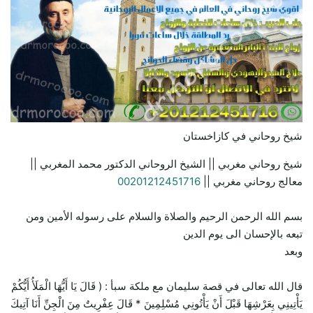
شيخ روحاني في كازاخستان
شيخ روحاني مغربي || الشيخ الروحاني الدكتور محمد المغربي ||
معالج روحاني مغربي ||
00201212451716
بسم الله الرحمن الرحيم والصلاة والسلام على رسوله الأمين ومن
تبعه بالإحسان الى يوم الدين
وبعد
قال الله تعالى في قصة سليمان مع ملكة سبأ : ( قَالَ يَا أَيُّهَا الْمَلَأُ أَيُّكُمْ
يَأْتِينِي بِعَرْشِهَا قَبْلَ أَنْ يَأْتُونِي مُسْلِمِينَ * قَالَ عِفْرِيتٌ مِنَ الْجِنِّ أَنَا آتِيكَ