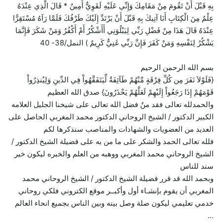
بِهِ قَبْلَ أَنْ تَقُومَ مِنْ مَقَامِكَ وَإِنِّي عَلَيْهِ لَقَوِيٌّ أَمِينٌ * قَالَ الَّذِي عِنْدَهُ
عِلْمٌ مِنَ الْكِتَابِ أَنَا آتِيكَ بِهِ قَبْلَ أَنْ يَرْتَدَّ إِلَيْكَ طَرْفُكَ فَلَمَّا رَآهُ مُسْتَقِرًّا
عِنْدَهُ قَالَ هَذَا مِنْ فَضْلِ رَبِّي لِيَبْلُوَنِي أَأَشْكُرُ أَمْ أَكْفُرُ وَمَنْ شَكَرَ فَإِنَّمَا
يَشْكُرُ لِنَفْسِهِ وَمَنْ كَفَرَ فَإِنَّ رَبِّي غَنِيٌّ كَرِيمٌ ) النمل/38- 40
بسم الله الرحمن الرحيم
{فَلَوْلاَ نَفَرَ مِن كُلِّ فِرْقَةٍ مِّنْهُمْ طَآئِفَةٌ لِّيَتَفَقَّهُواْ فِي الدِّينِ وَلِيُنذِرُواْ
قَوْمَهُمْ إِذَا رَجَعُواْ إِلَيْهِمْ لَعَلَّهُمْ يَحْذَرُونَ} صدق الله العظيم
والحمدلله تعالى فقد منٌ فضل الله تعالى على شيخنا الجليل العلامه
الكبير الدكتور / الشيخ الروحاني الدكتور محمد المغربي الحاصل على
العديد من العضويات والشهادات والمناصب سنذكرها لكم
فلله تعالى الحمد والشكر على ما من به على فضيلة الشيخ الدكتور /
الشيخ الروحاني محمد المغربي ووهبه من العلم والخبره ليكون خير
سند للناس
وبحمد الله قد قرر فضيلة الشيخ الدكتور / الشيخ الروحاني محمد
المغربي أن يقوم بإنشـاء أول وأكبــر موقع الكتروني فلكي روحاني
خدمي تعليمي ليكون صلة وصل بينه وبين الناس بجميع انحاء العالم
…