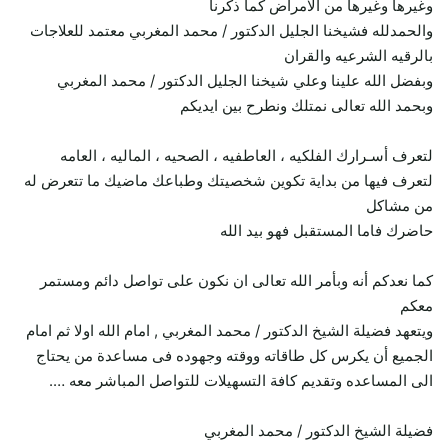
وغيرها وغيرها من الامراض كما ذكرنا
والحمدلله فشيخنا الجليل الدكتور / محمد المغربي معتمد للعلاجات
بالرقيه الشرعيه والقران
وبفضل الله علينا وعلي شيخنا الجليل الدكتور / محمد المغربي
وبحمد الله تعالى نمتلك ونطرح بين ايديكم
لتعرف أسـرارك الفلكيه ، العاطفيه ، الصحيه ، الماليه ، العامه
لتعرف فيها من بداية تكوين شخصيتك وطباعك ماضيك ما تتعرض له
من مشاكل
حاضرك فاما المستقبل فهو بيد الله
كما نعدكم أنه وبأمر الله تعالى ان نكون على تواصل دائم ومستمر
معكم
ويتعهد فضيلة الشيخ الدكتور / محمد المغربي , امام الله اولا ثم امام
الجميع أن يكرس كل طاقاته ووقته وجهوده فى مساعدة من يحتاج
الى المساعده وتقديم كافة التسهيلات للتواصل المباشر معه ….
فضيلة الشيخ الدكتور / محمد المغربي