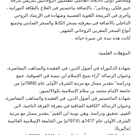
ومحاضر دولى بالاتحاد العالمى للفلكيين الروحانيين بباريس بدرجة “
خبير فلكى روحانى”، بالإضافة ماجستير فى العلاج بالطاقة النورانية ،
وأخرى فى البرمجة اللغوية العصبية وشهادة فى الإرشاد الروحي
الداخلي بالأضافة فى معرفته بسحر الكابلا والسجر الصابئي وجميع
أنواع السحر المغربي الروحاني الشهير .
كانت هذه نبذة عن سيرة حياته .
المؤهلات العلمية:
شهادة الدكتوراه في أصول الدين، في العقيدة والمذاهب المعاصرة،
وعنوان الرسالة “آراء شيخ الإسلام ابن تيمية في الصوفية، جمع
ودراسة” بتقدير ممتاز مع مرتبة الشرف الأولى عام (1986م) من
جامعة الإمام محمد بن سلام الإسلامية بكوالالمبور.
شهادة الماجستير في أصول الدين، في العقيدة والمذاهب المعاصرة،
وعنوان الرسالة “الكافية الشافية في معرفة الفرقة الناجية، لابن
القيم، تحقيق ودراسة، وهي نونية ابن القيم” بتقدير ممتاز مع مرتبة
الشرف الأولى عام 1417هـ (1974م) من الجامعة الإسلامية العالمية
(ماليزيا).