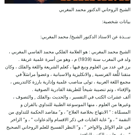
الشيخ الروحاني الدكتور محمد المغربي
بيانات شخصية:
نبـــذة عن الاستاذ الدكتور الشيخ/ محمد المغربي:
الشيخ محمد المغربي : هو العلامة الفلكي محمد الفاسي المغربي ،
ولد في المغرب سنة (1939) م ، وهو من أسرة علمية عريقة .
برز في عدد من العلوم ونبغ فيها ، كعلم الشريعة واللغة والفلك ، وكان
متقنا للُّغة الفرنسية , والانكليزية والاسبانية ، وعضواَ مراسَلاً في
مجمع اللغة العربية ، تولى مناصب علمية وإدارية بارزة كالتدريس ،
والإفتاء ، وتم تنصيبة شيخاً للطريقة القادرية الصوفية .
ألف عشرات الكتب في التفسير ، والحديث ،والفلك , والتصوف ،
وغيرها من العلوم ، منها الموسوعة الطبية للتداوي بالقران و
المسمَّاة : ” الابتهاج بخلاصة العلاج” ، و” مقاصد الحكمة للتداوي من
النقمة ” ، و” غاية الغايات في ذكر الاقسام والدعاوات ” ، و” الزاخر
في علم الاوائل والاواخر ” ، و” النظر الفسيح للعلم الروحاني الصحيح
” ، وغيرها من الكتب النافعة .