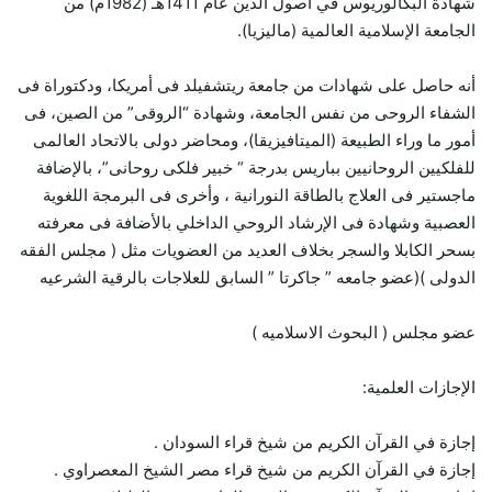
شهادة البكالوريوس في أصول الدين عام 1411هـ (1982م) من
الجامعة الإسلامية العالمية (ماليزيا).
أنه حاصل على شهادات من جامعة ريتشفيلد فى أمريكا، ودكتوراة فى
الشفاء الروحى من نفس الجامعة، وشهادة “الروقى” من الصين، فى
أمور ما وراء الطبيعة (الميتافيزيقا)، ومحاضر دولى بالاتحاد العالمى
للفلكيين الروحانيين بباريس بدرجة “ خبير فلكى روحانى”، بالإضافة
ماجستير فى العلاج بالطاقة النورانية ، وأخرى فى البرمجة اللغوية
العصبية وشهادة فى الإرشاد الروحي الداخلي بالأضافة فى معرفته
بسحر الكابلا والسجر بخلاف العديد من العضويات مثل ( مجلس الفقه
الدولى )(عضو جامعه ” جاكرتا ” السابق للعلاجات بالرقية الشرعيه
عضو مجلس ( البحوث الاسلاميه )
الإجازات العلمية:
إجازة في القرآن الكريم من شيخ قراء السودان .
إجازة في القرآن الكريم من شيخ قراء مصر الشيخ المعصراوي .