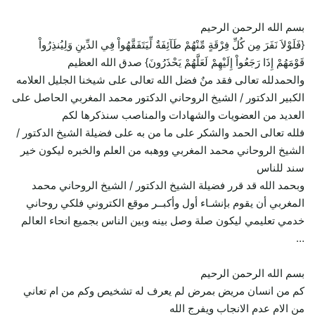
بسم الله الرحمن الرحيم
{فَلَوْلاَ نَفَرَ مِن كُلِّ فِرْقَةٍ مِّنْهُمْ طَآئِفَةٌ لِّيَتَفَقَّهُواْ فِي الدِّينِ وَلِيُنذِرُواْ
قَوْمَهُمْ إِذَا رَجَعُواْ إِلَيْهِمْ لَعَلَّهُمْ يَحْذَرُونَ} صدق الله العظيم
والحمدلله تعالى فقد منٌ فضل الله تعالى على شيخنا الجليل العلامه
الكبير الدكتور / الشيخ الروحاني الدكتور محمد المغربي الحاصل على
العديد من العضويات والشهادات والمناصب سنذكرها لكم
فلله تعالى الحمد والشكر على ما من به على فضيلة الشيخ الدكتور /
الشيخ الروحاني محمد المغربي ووهبه من العلم والخبره ليكون خير
سند للناس
وبحمد الله قد قرر فضيلة الشيخ الدكتور / الشيخ الروحاني محمد
المغربي أن يقوم بإنشـاء أول وأكبــر موقع الكتروني فلكي روحاني
خدمي تعليمي ليكون صلة وصل بينه وبين الناس بجميع انحاء العالم
…
بسم الله الرحمن الرحيم
كم من انسان مريض بمرض لم يعرف له تشخيص وكم من ام تعاني
من الام عدم الانجاب ويفرج الله