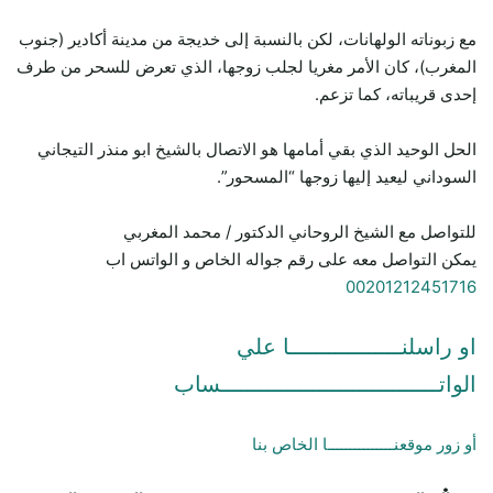
مع زبوناته الولهانات، لكن بالنسبة إلى خديجة من مدينة أكادير (جنوب
المغرب)، كان الأمر مغريا لجلب زوجها، الذي تعرض للسحر من طرف
إحدى قريباته، كما تزعم.
الحل الوحيد الذي بقي أمامها هو الاتصال بالشيخ ابو منذر التيجاني
السوداني ليعيد إليها زوجها “المسحور”.
للتواصل مع الشيخ الروحاني الدكتور / محمد المغربي
يمكن التواصل معه على رقم جواله الخاص و الواتس اب
00201212451716
او راسلنـــــــــــــــــا علي
الواتـــــــــــــــــــــــــــــــــساب
أو زور موقعنـــــــــــــــا الخاص بنا