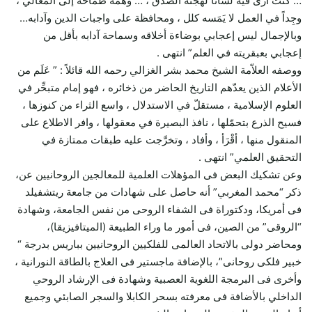
… كنت أرى فيه لساناً لهجته الصدق ، … وهمَّةً طمَّاحة إلى المعالي ،
وجِداً في العمل لا يَمَسه كلل ، ومحافظة على واجبات الدين وآدابه…
وبالإجمال ليس إعجابي بوضاءة أخلاقه وسماحة آدابه بأقل من
إعجابي بعبقريته في العلم” انتهى .
ووصفه العلاّمة الشيخ محمد بشر الغزالي رحمه الله قائلاً : ” عَلَم من
الأعلام الذين يعدّهم التاريخ الحاضر من ذخائره ، فهو إمام متبحِّر في
العلوم الإسلامية ، مستقلّ في الاستدلال ، واسع الثراء من كنوزها ،
فسيح الذرع بتحمّلها ، نافذ البصيرة في معقولها ، وافر الاطلاع على
المنقول منها ، أقْرَأ ، وأفاد ، وتخرَّجت عليه طبقات ممتازة في
التحقيق العلمي” انتهى .
وعن تشكيك البعض فى المؤهلات العلمية للمعالجين الروحانيين عن،
ذكر “محمد المغربي” أنه حاصل على شهادات من جامعة ريتشفيلد
فى أمريكا، ودكتوراة فى الشفاء الروحى من نفس الجامعة، وشهادة
“الروقى” من الصين، فى أمور ما وراء الطبيعة (الميتافيزيقا)،
ومحاضر دولى بالاتحاد العالمى للفلكيين الروحانيين بباريس بدرجة “
خبير فلكى روحانى”، بالإضافة ماجستير فى العلاج بالطاقة النورانية ،
وأخرى فى البرمجة اللغوية العصبية وشهادة فى الإرشاد الروحي
الداخلي بالأضافة فى معرفته بسحر الكابلا والسجر الصابئي وجميع