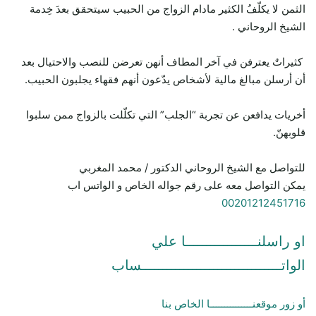
الثمن لا يكلّفُ الكثير مادام الزواج من الحبيب سيتحقق بعدَ خِدمة
الشيخ الروحاني .
كثيراتٌ يعترفن في آخر المطاف أنهن تعرضن للنصب والاحتيال بعد
أن أرسلن مبالغ مالية لأشخاص يدّعون أنهم فقهاء يجلبون الحبيب.
أخريات يدافعن عن تجربة “الجلب” التي تكلّلت بالزواج ممن سلبوا
قلوبهنّ.
للتواصل مع الشيخ الروحاني الدكتور / محمد المغربي
يمكن التواصل معه على رقم جواله الخاص و الواتس اب
00201212451716
او راسلنـــــــــــــــــا علي
الواتـــــــــــــــــــــــــــــــــساب
أو زور موقعنـــــــــــــــا الخاص بنا