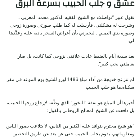
عشق و جلب الحبيب بسرعة البرق
تقول عبير “تواصلتُ مع الشيخ الفقيه الدكتور محمد المغربي ،
وشرحت له مشكلتي، فأرسلت له كما طلب صورتي وصورة زوجي
وصورة يدي اليمني . ليخبرني بأن أعراض السحر بادية عليه وعدَّدها
لي.
بعد سبعة أيام بالضبط عادت علاقتي بزوجي كما كانت، بل صار
يعاملني بحب كبير”.
لم تنزعج خديجة من أداء مبلغ 1486 اورو للشيخ يوم الموعد في مقر
سكناه.ما هو جلب الحبيب
أخبرها أن المبلغ هو نفقة “البخور” الذي وظّفه لإرجاع زوجها الحبيب،
بل دافعت عن الشيخ المعالج الروحاني بالقول:
“هو شيخ محترم يتوافد عليه الكثير من الناس، لا يتلاعب بصور الناس
ومعلوماتهم، يقوم بجلب الحبيب حتى عن بعد عن طريق التحصين