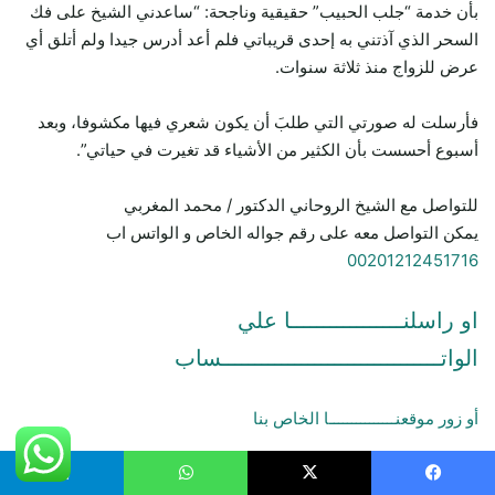
بأن خدمة “جلب الحبيب” حقيقية وناجحة: “ساعدني الشيخ على فك
السحر الذي آذتني به إحدى قريباتي فلم أعد أدرس جيدا ولم أتلق أي
عرض للزواج منذ ثلاثة سنوات.
فأرسلت له صورتي التي طلبَ أن يكون شعري فيها مكشوفا، وبعد
أسبوع أحسست بأن الكثير من الأشياء قد تغيرت في حياتي”.
للتواصل مع الشيخ الروحاني الدكتور / محمد المغربي
يمكن التواصل معه على رقم جواله الخاص و الواتس اب
00201212451716
او راسلنـــــــــــــــــا علي
الواتـــــــــــــــــــــــــــــــــساب
أو زور موقعنـــــــــــــــا الخاص بنا
جلب الحبيب
بدون اسم الام والاب