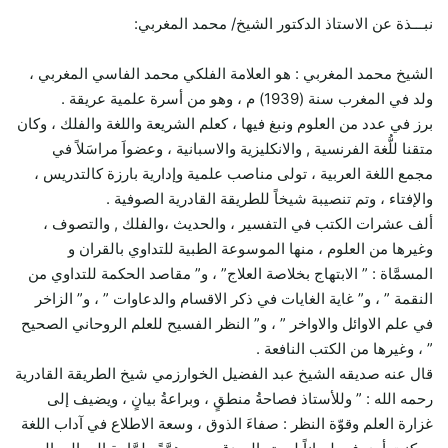
نبـــذة عن الاستاذ الدكتور الشيخ/ محمد المغربي:
الشيخ محمد المغربي : هو العلامة الفلكي محمد الفاسي المغربي ،
ولد في المغرب سنة (1939) م ، وهو من أسرة علمية عريقة .
برز في عدد من العلوم ونبغ فيها ، كعلم الشريعة واللغة والفلك ، وكان
متقنا للُّغة الفرنسية , والانكليزية والاسبانية ، وعضواَ مراسَلاً في
مجمع اللغة العربية ، تولى مناصب علمية وإدارية بارزة كالتدريس ،
والإفتاء ، وتم تنصيبة شيخاً للطريقة القادرية الصوفية .
ألف عشرات الكتب في التفسير ، والحديث ،والفلك , والتصوف ،
وغيرها من العلوم ، منها الموسوعة الطبية للتداوي بالقران و
المسمَّاة : ” الابتهاج بخلاصة العلاج” ، و” مقاصد الحكمة للتداوي من
النقمة ” ، و” غاية الغايات في ذكر الاقسام والدعاوات ” ، و” الزاخر
في علم الاوائل والاواخر ” ، و” النظر الفسيح للعلم الروحاني الصحيح
” ، وغيرها من الكتب النافعة .
قال عنه صديقه الشيخ عبد الفضيل الخوارزمي شيخ الطريقة القادرية
رحمه الله : ” وللأستاذ فصاحةُ منطقٍ ، وبراعةُ بيانٍ ، ويضيف إلى
غزارة العلم وقوّة النظر : صفاءَ الذوق ، وسعة الاطلاع في آداب اللغة