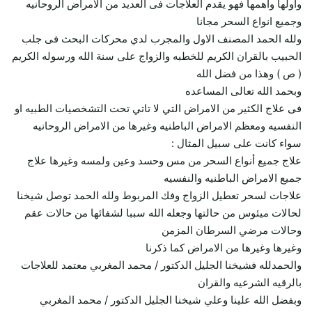
وأولها وأهمها فهو يقدم العلاجات فى العديد من الامراض الروحانيه
وجميع انواع السحر مجانا
ولله الحمد المصنف الاول والمجرب لدي محركات البحث فى جلب
الحبيب بالقران الكريم للخطبه والزواج على سنة الله ورسوله الكريم
( ص ) وهذا من فضل الله
وبحمد الله تعالى المساعده
فى علاج الكثير من الامراض التي لا تاتي تحت التشخصيات الطبيه او
النفسيه ومعظم الامراض الباطنيه وغيرها من الامراض الروحانيه
سواء كانت على سبيل المثال :
علاج جميع أنواع السحر من مس وحسد وعين ولمسه وغيرها علاج
جميع الامراض الباطنيه والنفسيه
علاجات لسحر تعطيل الزواج وفك المربوط ولله الحمد توصل شيخنا
لحالات ميئوس من حالتها وجعله الله سببا لشفائها من حالات عقم
وحالات مرضي السرطان المزمن
وغيرها وغيرها من الامراض كما ذكرنا
والحمدلله فشيخنا الجليل الدكتور / محمد المغربي معتمد للعلاجات
بالرقيه الشرعيه والقران
وبفضل الله علينا وعلي شيخنا الجليل الدكتور / محمد المغربي