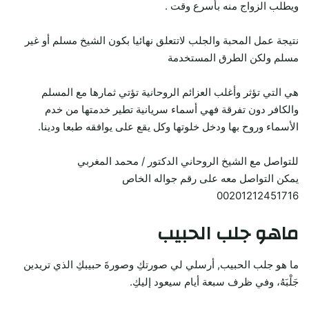
ويطلب الزواج منه بأسرع وقت .
نتيجة عمل المحبة والجلب لاتتعلق نهائيا بكون الشيخ مسلم أو غير
مسلم ولكن الطرق المستخدمة
هي التي تؤثر وأغلب العزائم الروحانية تؤتي ثمارها مع المسلم
والكافر دون تفرقة فهي أسماء سريانية تطير خدمتها من خدم
الأسماء وروح بها ودخل خلوتها وكل يقع على يوافقه طبعا ودينا.
للتواصل مع الشيخ الروحاني الدكتور / محمد المغربي
يمكن التواصل معه على رقم جواله الخاص
00201212451716
ماهو جلب الحبيب
ما هو جلب الحبيب, أرسلي لي صورتكِ وصورةَ حبيبكِ الذي تريدين
جَلْبَهُ، وفي ظرف سبعة أيام سيعود إليكِ.