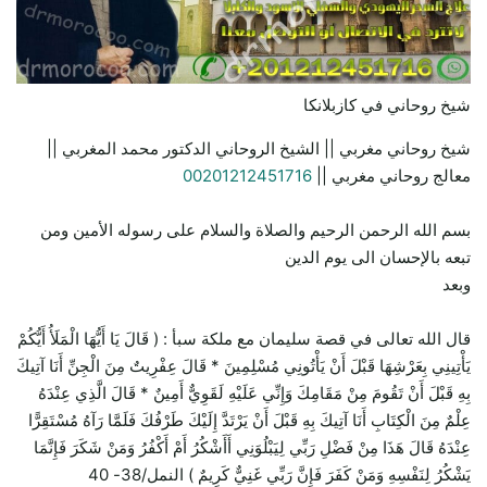
شيخ روحاني في كازبلانكا
شيخ روحاني مغربي || الشيخ الروحاني الدكتور محمد المغربي ||
معالج روحاني مغربي ||
00201212451716
بسم الله الرحمن الرحيم والصلاة والسلام على رسوله الأمين ومن
تبعه بالإحسان الى يوم الدين
وبعد
قال الله تعالى في قصة سليمان مع ملكة سبأ : ( قَالَ يَا أَيُّهَا الْمَلَأُ أَيُّكُمْ
يَأْتِينِي بِعَرْشِهَا قَبْلَ أَنْ يَأْتُونِي مُسْلِمِينَ * قَالَ عِفْرِيتٌ مِنَ الْجِنِّ أَنَا آتِيكَ
بِهِ قَبْلَ أَنْ تَقُومَ مِنْ مَقَامِكَ وَإِنِّي عَلَيْهِ لَقَوِيٌّ أَمِينٌ * قَالَ الَّذِي عِنْدَهُ
عِلْمٌ مِنَ الْكِتَابِ أَنَا آتِيكَ بِهِ قَبْلَ أَنْ يَرْتَدَّ إِلَيْكَ طَرْفُكَ فَلَمَّا رَآهُ مُسْتَقِرًّا
عِنْدَهُ قَالَ هَذَا مِنْ فَضْلِ رَبِّي لِيَبْلُوَنِي أَأَشْكُرُ أَمْ أَكْفُرُ وَمَنْ شَكَرَ فَإِنَّمَا
يَشْكُرُ لِنَفْسِهِ وَمَنْ كَفَرَ فَإِنَّ رَبِّي غَنِيٌّ كَرِيمٌ ) النمل/38- 40