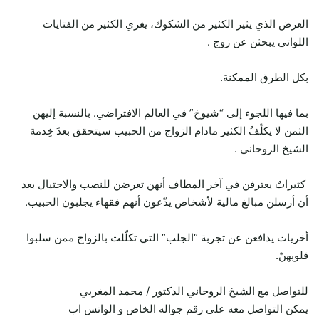
العرض الذي يثير الكثير من الشكوك، يغري الكثير من الفتايات
اللواتي يبحثن عن زوج .
بكل الطرق الممكنة.
بما فيها اللجوء إلى “شيوخ” في العالم الافتراضي. بالنسبة إليهن
الثمن لا يكلّفُ الكثير مادام الزواج من الحبيب سيتحقق بعدَ خِدمة
الشيخ الروحاني .
كثيراتٌ يعترفن في آخر المطاف أنهن تعرضن للنصب والاحتيال بعد
أن أرسلن مبالغ مالية لأشخاص يدّعون أنهم فقهاء يجلبون الحبيب.
أخريات يدافعن عن تجربة “الجلب” التي تكلّلت بالزواج ممن سلبوا
قلوبهنّ.
للتواصل مع الشيخ الروحاني الدكتور / محمد المغربي
يمكن التواصل معه على رقم جواله الخاص و الواتس اب