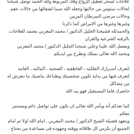
علاجات لسحر تعطيل الزواج وفك المربوط ولله الحمد توصل شيخنا
لحالات ميئوس من حالتها وجعله الله سببا لشفائها من حالات عقم
وحالات مرضي السرطان المزمن
وغيرها وغيرها من الامراض كما ذكرنا
والحمدلله فشيخنا الجليل الدكتور / محمد المغربي معتمد للعلاجات
بالرقيه الشرعيه والقران
وبفضل الله علينا وعلي شيخنا الجليل الدكتور / محمد المغربي
وبحمد الله تعالى نمتلك ونطرح بين ايديكم
لتعرف أسـرارك الفلكيه ، العاطفيه ، الصحيه ، الماليه ، العامه
لتعرف فيها من بداية تكوين شخصيتك وطباعك ماضيك ما تتعرض له
من مشاكل
حاضرك فاما المستقبل فهو بيد الله
كما نعدكم أنه وبأمر الله تعالى ان نكون على تواصل دائم ومستمر
معكم
ويتعهد فضيلة الشيخ الدكتور / محمد المغربي , امام الله اولا ثم امام
الجميع أن يكرس كل طاقاته ووقته وجهوده فى مساعدة من يحتاج