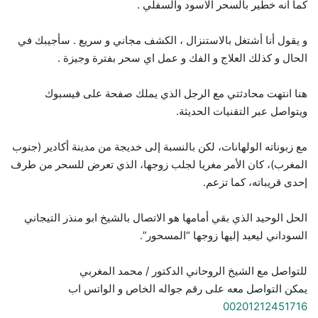
كما انه خطير بالسحر الاسود والسفلي .
و يقول أنا أشتغل بالاستنزال ، الكشف مجاني و سريع . سأجيبك في
الحال و كذلك العلاج و الفك و عمل اي سحر بفترة وجيزة .
هنا انتهت محادثتي مع الرجل الذي يملك صفحة على فيسبوك
ويتواصل عبر التقنيات الحديثة.
مع زبوناته الولهانات، لكن بالنسبة إلى خديجة من مدينة أكادير (جنوب
المغرب)، كان الأمر مغريا لجلب زوجها، الذي تعرض للسحر من طرف
إحدى قريباته، كما تزعم.
الحل الوحيد الذي بقي أمامها هو الاتصال بالشيخ ابو منذر التيجاني
السوداني ليعيد إليها زوجها “المسحور”.
للتواصل مع الشيخ الروحاني الدكتور / محمد المغربي
يمكن التواصل معه على رقم جواله الخاص و الواتس اب
00201212451716