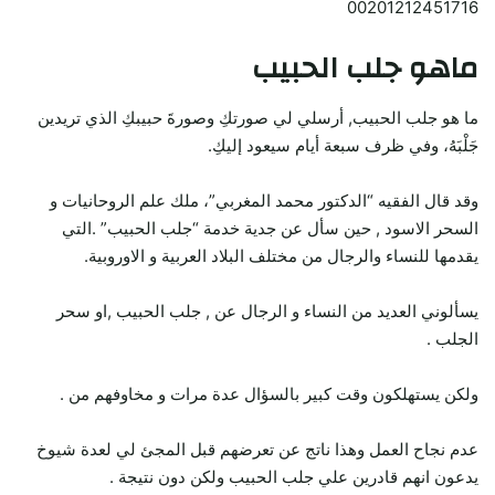
00201212451716
ماهو جلب الحبيب
ما هو جلب الحبيب, أرسلي لي صورتكِ وصورةَ حبيبكِ الذي تريدين
جَلْبَهُ، وفي ظرف سبعة أيام سيعود إليكِ.
وقد قال الفقيه “الدكتور محمد المغربي”، ملك علم الروحانيات و
السحر الاسود , حين سأل عن جدية خدمة “جلب الحبيب” .التي
يقدمها للنساء والرجال من مختلف البلاد العربية و الاوروبية.
يسألوني العديد من النساء و الرجال عن , جلب الحبيب ,او سحر
الجلب .
ولكن يستهلكون وقت كبير بالسؤال عدة مرات و مخاوفهم من .
عدم نجاح العمل وهذا ناتج عن تعرضهم قبل المجئ لي لعدة شيوخ
يدعون انهم قادرين علي جلب الحبيب ولكن دون نتيجة .