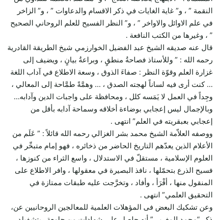
النقمة ” ، و” غاية الغايات في ذكر الاقسام والدعاوات ” ، و” الزاخر
في علم الاوائل والاواخر ” ، و” النظر الفسيح للعلم الروحاني الصحيح
” ، وغيرها من الكتب النافعة .
قال عنه صديقه الشيخ عبد الفضيل الخوارزمي شيخ الطريقة القادرية
رحمه الله : ” وللأستاذ فصاحةُ منطقٍ ، وبراعةُ بيانٍ ، ويضيف إلى
غزارة العلم وقوّة النظر : صفاءَ الذوق ، وسعة الاطلاع في آداب اللغة
… كنت أرى فيه لساناً لهجته الصدق ، … وهمَّةً طمَّاحة إلى المعالي ،
وجِداً في العمل لا يَمَسه كلل ، ومحافظة على واجبات الدين وآدابه…
وبالإجمال ليس إعجابي بوضاءة أخلاقه وسماحة آدابه بأقل من
إعجابي بعبقريته في العلم” انتهى .
ووصفه العلاّمة الشيخ محمد بشر الغزالي رحمه الله قائلاً : ” عَلَم من
الأعلام الذين يعدّهم التاريخ الحاضر من ذخائره ، فهو إمام متبحِّر في
العلوم الإسلامية ، مستقلّ في الاستدلال ، واسع الثراء من كنوزها ،
فسيح الذرع بتحمّلها ، نافذ البصيرة في معقولها ، وافر الاطلاع على
المنقول منها ، أقْرَأ ، وأفاد ، وتخرَّجت عليه طبقات ممتازة في
التحقيق العلمي” انتهى .
وعن تشكيك البعض فى المؤهلات العلمية للمعالجين الروحانيين عن،
ذكر “محمد المغربي” أنه حاصل على شهادات من جامعة ريتشفيلد