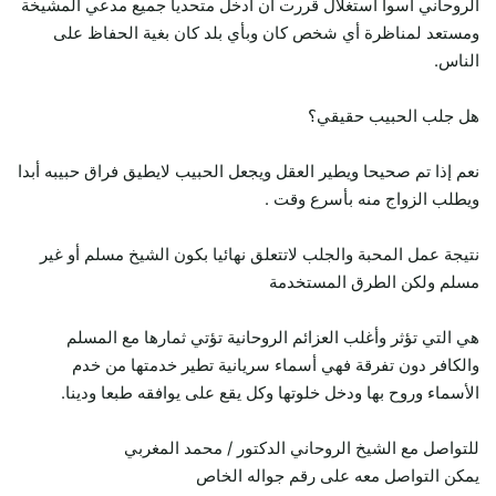
الروحاني أسوأ أستغلال قررت أن أدخل متحدياً جميع مدعي المشيخة
ومستعد لمناظرة أي شخص كان وبأي بلد كان بغية الحفاظ على
الناس.
هل جلب الحبيب حقيقي؟
نعم إذا تم صحيحا ويطير العقل ويجعل الحبيب لايطيق فراق حبيبه أبدا
ويطلب الزواج منه بأسرع وقت .
نتيجة عمل المحبة والجلب لاتتعلق نهائيا بكون الشيخ مسلم أو غير
مسلم ولكن الطرق المستخدمة
هي التي تؤثر وأغلب العزائم الروحانية تؤتي ثمارها مع المسلم
والكافر دون تفرقة فهي أسماء سريانية تطير خدمتها من خدم
الأسماء وروح بها ودخل خلوتها وكل يقع على يوافقه طبعا ودينا.
للتواصل مع الشيخ الروحاني الدكتور / محمد المغربي
يمكن التواصل معه على رقم جواله الخاص