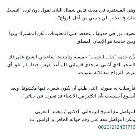
وهي المستقرة في مدينة فاس شمال البلاد. تقول دون تردد “اتصلتُ
بالشيخ ليجلب لي حبيبي من أجل الزواج”.
تضيف نور في حديثها ، بتحفظ على المعلومات، لكن المشترك بينها
وبين خديجة هو الإيمان المطلق.
بأن خدمة “جلب الحبيب” حقيقية وناجحة: “ساعدني الشيخ على فك
السحر الذي آذتني به إحدى قريباتي فلم أعد أدرس جيدا ولم أتلق أي
عرض للزواج منذ ثلاثة سنوات.
فأرسلت له صورتي التي طلبَ أن يكون شعري فيها مكشوفا، وبعد
أسبوع أحسست بأن الكثير من الأشياء قد تغيرت في حياتي”.
للتواصل مع الشيخ الروحاني الدكتور / محمد المغربي
يمكن التواصل معه على رقم جواله الخاص و الواتس اب
00201212451716