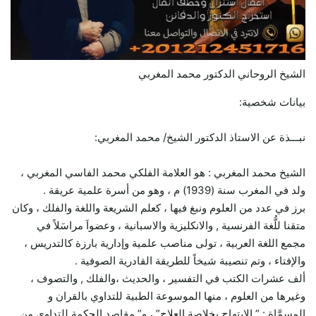
الشيخ الروحاني الدكتور محمد المغربي
بيانات شخصية:
نبـــذة عن الاستاذ الدكتور الشيخ/ محمد المغربي:
الشيخ محمد المغربي : هو العلامة الفلكي محمد الفاسي المغربي ،
ولد في المغرب سنة (1939) م ، وهو من أسرة علمية عريقة .
برز في عدد من العلوم ونبغ فيها ، كعلم الشريعة واللغة والفلك ، وكان
متقنا للُّغة الفرنسية , والانكليزية والاسبانية ، وعضواَ مراسَلاً في
مجمع اللغة العربية ، تولى مناصب علمية وإدارية بارزة كالتدريس ،
والإفتاء ، وتم تنصيبة شيخاً للطريقة القادرية الصوفية .
ألف عشرات الكتب في التفسير ، والحديث ،والفلك , والتصوف ،
وغيرها من العلوم ، منها الموسوعة الطبية للتداوي بالقران و
المسمَّاة : ” الابتهاج بخلاصة العلاج” ، و” مقاصد الحكمة للتداوي من