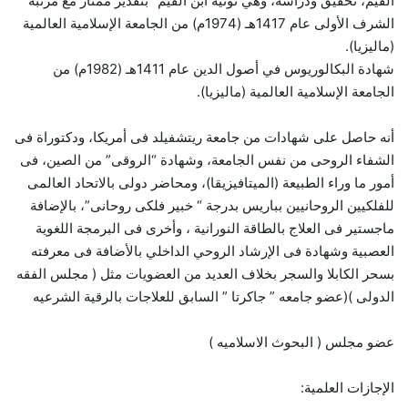
القيم، تحقيق ودراسة، وهي نونية ابن القيم” بتقدير ممتاز مع مرتبة
الشرف الأولى عام 1417هـ (1974م) من الجامعة الإسلامية العالمية
(ماليزيا).
شهادة البكالوريوس في أصول الدين عام 1411هـ (1982م) من
الجامعة الإسلامية العالمية (ماليزيا).
أنه حاصل على شهادات من جامعة ريتشفيلد فى أمريكا، ودكتوراة فى
الشفاء الروحى من نفس الجامعة، وشهادة “الروقى” من الصين، فى
أمور ما وراء الطبيعة (الميتافيزيقا)، ومحاضر دولى بالاتحاد العالمى
للفلكيين الروحانيين بباريس بدرجة “ خبير فلكى روحانى”، بالإضافة
ماجستير فى العلاج بالطاقة النورانية ، وأخرى فى البرمجة اللغوية
العصبية وشهادة فى الإرشاد الروحي الداخلي بالأضافة فى معرفته
بسحر الكابلا والسجر بخلاف العديد من العضويات مثل ( مجلس الفقه
الدولى )(عضو جامعه ” جاكرتا ” السابق للعلاجات بالرقية الشرعيه
عضو مجلس ( البحوث الاسلاميه )
الإجازات العلمية: