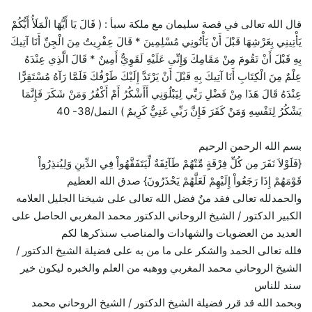
قال الله تعالى في قصة سليمان مع ملكة سبأ : ( قَالَ يَا أَيُّهَا الْمَلَأُ أَيُّكُمْ
يَأْتِينِي بِعَرْشِهَا قَبْلَ أَنْ يَأْتُونِي مُسْلِمِينَ * قَالَ عِفْرِيتٌ مِنَ الْجِنِّ أَنَا آتِيكَ
بِهِ قَبْلَ أَنْ تَقُومَ مِنْ مَقَامِكَ وَإِنِّي عَلَيْهِ لَقَوِيٌّ أَمِينٌ * قَالَ الَّذِي عِنْدَهُ
عِلْمٌ مِنَ الْكِتَابِ أَنَا آتِيكَ بِهِ قَبْلَ أَنْ يَرْتَدَّ إِلَيْكَ طَرْفُكَ فَلَمَّا رَآهُ مُسْتَقِرًّا
عِنْدَهُ قَالَ هَذَا مِنْ فَضْلِ رَبِّي لِيَبْلُوَنِي أَأَشْكُرُ أَمْ أَكْفُرُ وَمَنْ شَكَرَ فَإِنَّمَا
يَشْكُرُ لِنَفْسِهِ وَمَنْ كَفَرَ فَإِنَّ رَبِّي غَنِيٌّ كَرِيمٌ ) النمل/38- 40
بسم الله الرحمن الرحيم
{فَلَوْلاَ نَفَرَ مِن كُلِّ فِرْقَةٍ مِّنْهُمْ طَآئِفَةٌ لِّيَتَفَقَّهُواْ فِي الدِّينِ وَلِيُنذِرُواْ
قَوْمَهُمْ إِذَا رَجَعُواْ إِلَيْهِمْ لَعَلَّهُمْ يَحْذَرُونَ} صدق الله العظيم
والحمدلله تعالى فقد منٌ فضل الله تعالى على شيخنا الجليل العلامه
الكبير الدكتور / الشيخ الروحاني الدكتور محمد المغربي الحاصل على
العديد من العضويات والشهادات والمناصب سنذكرها لكم
فلله تعالى الحمد والشكر على ما من به على فضيلة الشيخ الدكتور /
الشيخ الروحاني محمد المغربي ووهبه من العلم والخبره ليكون خير
سند للناس
وبحمد الله قد قرر فضيلة الشيخ الدكتور / الشيخ الروحاني محمد