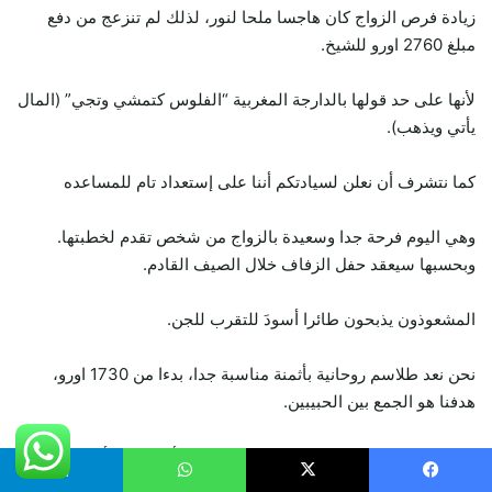
زيادة فرص الزواج كان هاجسا ملحا لنور، لذلك لم تنزعج من دفع
مبلغ 2760 اورو للشيخ.
لأنها على حد قولها بالدارجة المغربية “الفلوس كتمشي وتجي” (المال
يأتي ويذهب).
كما نتشرف أن نعلن لسيادتكم أننا على إستعداد تام للمساعده
وهي اليوم فرحة جدا وسعيدة بالزواج من شخص تقدم لخطبتها.
وبحسبها سيعقد حفل الزفاف خلال الصيف القادم.
المشعوذون يذبحون طائرا أسودَ للتقرب للجن.
نحن نعد طلاسم روحانية بأثمنة مناسبة جدا، بدءا من 1730 اورو،
هدفنا هو الجمع بين الحبيبين.
وتتحدث انفال قائلة رغم إيمانها بالطريقة، إلا أنها تعرف أن النصب
حاضر في أوساط من يلقبون أنفسهم بالشيوخ.