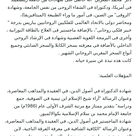
فى أمريكا، ودكتوراة فى الشفاء الروحى من نفس الجامعة، وشهادة
“الروقى” من الصين، فى أمور ما وراء الطبيعة (الميتافيزيقا)،
ومحاضر دولى بالاتحاد العالمى للفلكيين الروحانيين بباريس بدرجة “
خبير فلكى روحانى”، بالإضافة ماجستير فى العلاج بالطاقة النورانية ،
وأخرى فى البرمجة اللغوية العصبية وشهادة فى الإرشاد الروحي
الداخلي بالأضافة فى معرفته بسحر الكابلا والسجر الصابئي وجميع
أنواع السحر المغربي الروحاني الشهير .
كانت هذه نبذة عن سيرة حياته .
المؤهلات العلمية:
شهادة الدكتوراه في أصول الدين، في العقيدة والمذاهب المعاصرة،
وعنوان الرسالة “آراء شيخ الإسلام ابن تيمية في الصوفية، جمع
ودراسة” بتقدير ممتاز مع مرتبة الشرف الأولى عام (1986م) من
جامعة الإمام محمد بن سلام الإسلامية بكوالالمبور.
شهادة الماجستير في أصول الدين، في العقيدة والمذاهب المعاصرة،
وعنوان الرسالة “الكافية الشافية في معرفة الفرقة الناجية، لابن