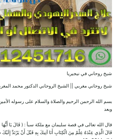
شيخ روحاني في نيجيريا
شيخ روحاني مغربي || الشيخ الروحاني الدكتور محمد المغرب
بسم الله الرحمن الرحيم والصلاة والسلام على رسوله الأمين 
وبعد
قال الله تعالى في قصة سليمان مع ملكة سبأ : ( قَالَ يَا أَيُّهَا الْمَلَأُ أَيُّكُمْ 
قَالَ الَّذِي عِنْدَهُ عِلْمٌ مِنَ الْكِتَابِ أَنَا آتِيكَ بِهِ قَبْلَ أَنْ يَرْتَدَّ إِلَيْكَ