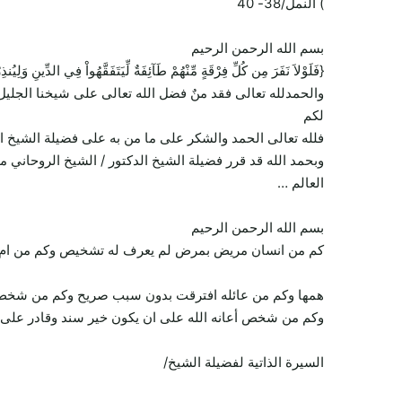
) النمل/38- 40
بسم الله الرحمن الرحيم
{فَلَوْلاَ نَفَرَ مِن كُلِّ فِرْقَةٍ مِّنْهُمْ طَآئِفَةٌ لِّيَتَفَقَّهُواْ فِي الدِّينِ وَل
والحمدلله تعالى فقد منٌ فضل الله تعالى على شيخنا الجليل
لكم
فلله تعالى الحمد والشكر على ما من به على فضيلة الشيخ ا
وبحمد الله قد قرر فضيلة الشيخ الدكتور / الشيخ الروحاني 
العالم …
بسم الله الرحمن الرحيم
كم من انسان مريض بمرض لم يعرف له تشخيص وكم من ام تعا
همها وكم من عائله افترقت بدون سبب صريح وكم من شخص يح
وكم من شخص أعانه الله على ان يكون خير سند وقادر على ت
السيرة الذاتية لفضيلة الشيخ/