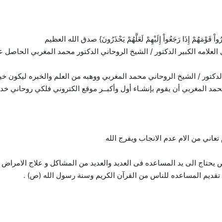
ِيُنذِرُواْ قَوْمَهُمْ إِذَا رَجَعُواْ إِلَيْهِمْ لَعَلَّهُمْ يَحْذَرُونَ} صدق الله العظيم
 العلامه الكبير الدكتور / الشيخ الروحاني الدكتور محمد المغربي الحاص
لدكتور / الشيخ الروحاني محمد المغربي ووهبه من العلم والخبره ليكون خ
محمد المغربي أن يقوم بإنشـاء أول وأكبــر موقع الكتروني فلكي روحاني خ
ني من الام عدم الانجاب ويفرج الله
تاج الى يد المساعده فى العديد والعديد من المشاكل و علاج الامراض 
قديم المساعده للناس من القرآن الكريم وسنة رسول الله (ص) .