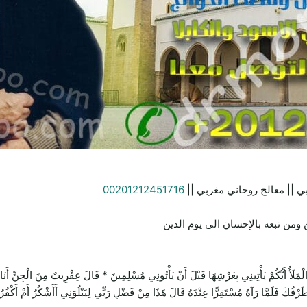
ي || معالج روحاني مغربي ||
00201212451716
ومن تبعه بالإحسان الى يوم الدين
يَأْتِينِي بِعَرْشِهَا قَبْلَ أَنْ يَأْتُونِي مُسْلِمِينَ * قَالَ عِفْرِيتٌ مِنَ الْجِنِّ أَنَا آتِيكَ 
 طَرْفُكَ فَلَمَّا رَآهُ مُسْتَقِرًّا عِنْدَهُ قَالَ هَذَا مِنْ فَضْلِ رَبِّي لِيَبْلُوَنِي أَأَشْكُرُ أَمْ أَكْفُر