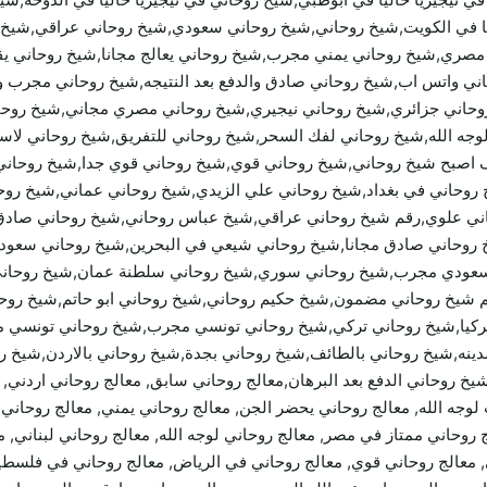
اليا في الكويت,شيخ روحاني,شيخ روحاني سعودي,شيخ روحاني عراقي,شي
ري,شيخ روحاني يمني مجرب,شيخ روحاني يعالج مجانا,شيخ روحاني يقبل
روحاني واتس اب,شيخ روحاني صادق والدفع بعد النتيجه,شيخ روحاني مجرب
حاني جزائري,شيخ روحاني نيجيري,شيخ روحاني مصري مجاني,شيخ روحان
ه الله,شيخ روحاني لفك السحر,شيخ روحاني للتفريق,شيخ روحاني لاستخ
ف اصبح شيخ روحاني,شيخ روحاني قوي,شيخ روحاني قوي جدا,شيخ روحاني
 روحاني في بغداد,شيخ روحاني علي الزيدي,شيخ روحاني عماني,شيخ ر
ني علوي,رقم شيخ روحاني عراقي,شيخ عباس روحاني,شيخ روحاني صادق 
وحاني صادق مجانا,شيخ روحاني شيعي في البحرين,شيخ روحاني سعودي
ودي مجرب,شيخ روحاني سوري,شيخ روحاني سلطنة عمان,شيخ روحاني س
م شيخ روحاني مضمون,شيخ حكيم روحاني,شيخ روحاني ابو حاتم,شيخ روح
ركيا,شيخ روحاني تركي,شيخ روحاني تونسي مجرب,شيخ روحاني تونسي م
دينه,شيخ روحاني بالطائف,شيخ روحاني بجدة,شيخ روحاني بالاردن,شيخ 
شيخ روحاني الدفع بعد البرهان,معالج روحاني سابق, معالج روحاني اردني,
ني مجرب لوجه الله, معالج روحاني يحضر الجن, معالج روحاني يمني, معالج روح
 روحاني ممتاز في مصر, معالج روحاني لوجه الله, معالج روحاني لبناني, 
معالج روحاني قوي, معالج روحاني في الرياض, معالج روحاني في فلسطين, 