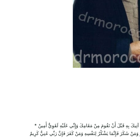
بِهِ قَبْلَ أَنْ تَقُومَ مِنْ مَقَامِكَ وَإِنِّي عَلَيْهِ لَقَوِيٌّ أَمِينٌ *
ُ وَمَنْ شَكَرَ فَإِنَّمَا يَشْكُرُ لِنَفْسِهِ وَمَنْ كَفَرَ فَإِنَّ رَبِّي غَنِيٌّ كَرِيمٌ