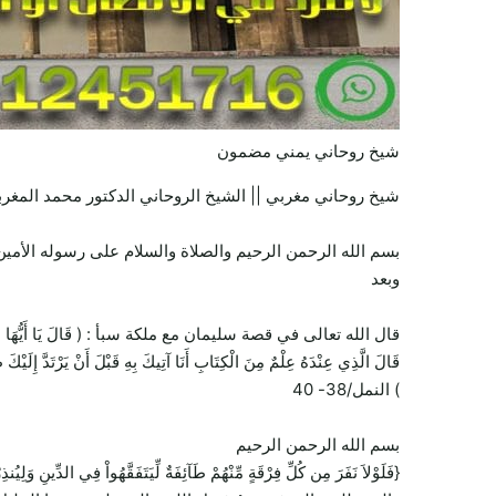
شيخ روحاني يمني مضمون
شيخ روحاني مغربي || الشيخ الروحاني الدكتور محمد المغرب
بسم الله الرحمن الرحيم والصلاة والسلام على رسوله الأمين 
وبعد
قال الله تعالى في قصة سليمان مع ملكة سبأ : ( قَالَ يَا أَيُّهَا الْمَلَأُ أَيُّكُمْ 
قَالَ الَّذِي عِنْدَهُ عِلْمٌ مِنَ الْكِتَابِ أَنَا آتِيكَ بِهِ قَبْلَ أَنْ يَرْتَدَّ إِلَيْكَ
) النمل/38- 40
بسم الله الرحمن الرحيم
{فَلَوْلاَ نَفَرَ مِن كُلِّ فِرْقَةٍ مِّنْهُمْ طَآئِفَةٌ لِّيَتَفَقَّهُواْ فِي الدِّينِ وَل