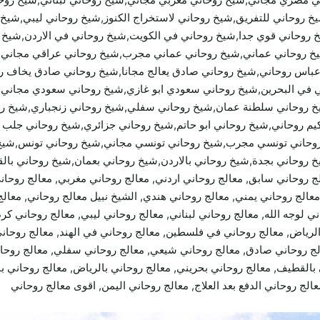
خ روحاني للتفريق,شيخ روحاني لاستخراج الكنوز,شيخ روحاني ليبي,شيخ 
روحاني قوي جدا,شيخ روحاني في الكويت,شيخ روحاني في الاردن,شيخ ر
يخ روحاني عماني,شيخ روحاني عماني مجرب,شيخ روحاني عراقي مجاني,
عباس روحاني,شيخ روحاني صادق يعالج مجانا,شيخ روحاني صادق يخاف 
ي في البحرين,شيخ روحاني سعودي ابو غازي,شيخ روحاني سعودي مجاني
حاني سلطنة عمان,شيخ روحاني سفلي,شيخ روحاني زنجباري,شيخ روحان
م روحاني,شيخ روحاني ابو حاتم,شيخ روحاني جزائري,شيخ روحاني جلب
روحاني تونسي مجرب,شيخ روحاني تونسي مجاني,شيخ روحاني تونس,شيخ 
 روحاني بجدة,شيخ روحاني بالاردن,شيخ روحاني بعمان,شيخ روحاني بال
عالج روحاني يمني, معالج روحاني هندي, الشيخ نبيل معالج روحاني, معا
ني لوجه الله, معالج روحاني لبناني, معالج روحاني ليبي, معالج روحاني 
لرياض, معالج روحاني في فلسطين, معالج روحاني في الهند, معالج روحان
لج روحاني صادق, معالج روحاني شيعي, معالج روحاني سفلي, معالج روحان
بالقطيف, معالج روحاني بحريني, معالج روحاني بالرياض, معالج روحاني با
عالج روحاني الدفع بعد العلاج, معالج روحاني اليمن, اقوى معالج روحاني