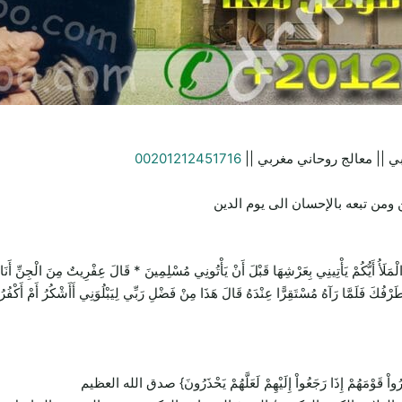
ي || معالج روحاني مغربي ||
00201212451716
ومن تبعه بالإحسان الى يوم الدين
يَأْتِينِي بِعَرْشِهَا قَبْلَ أَنْ يَأْتُونِي مُسْلِمِينَ * قَالَ عِفْرِيتٌ مِنَ الْجِنِّ أَنَا آتِيكَ 
 طَرْفُكَ فَلَمَّا رَآهُ مُسْتَقِرًّا عِنْدَهُ قَالَ هَذَا مِنْ فَضْلِ رَبِّي لِيَبْلُوَنِي أَأَشْكُرُ أَمْ أَكْفُر
ِيُنذِرُواْ قَوْمَهُمْ إِذَا رَجَعُواْ إِلَيْهِمْ لَعَلَّهُمْ يَحْذَرُونَ} صدق الله العظيم