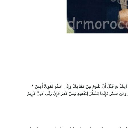
بِهِ قَبْلَ أَنْ تَقُومَ مِنْ مَقَامِكَ وَإِنِّي عَلَيْهِ لَقَوِيٌّ أَمِينٌ *
ُ وَمَنْ شَكَرَ فَإِنَّمَا يَشْكُرُ لِنَفْسِهِ وَمَنْ كَفَرَ فَإِنَّ رَبِّي غَنِيٌّ كَرِيمٌ