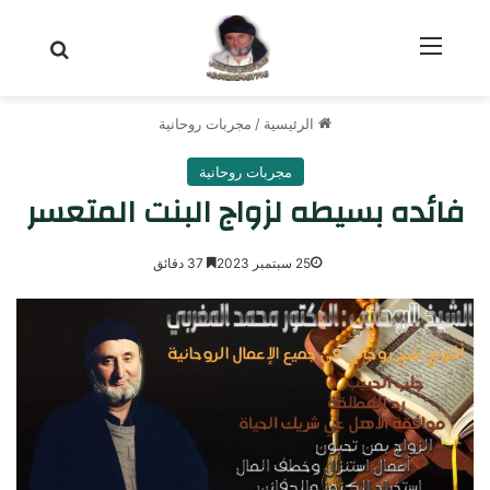
القائمة
بحث عن
الرئيسية
/
مجربات روحانية
مجربات روحانية
فائده بسيطه لزواج البنت المتعسر
25 سبتمبر 2023
37 دقائق