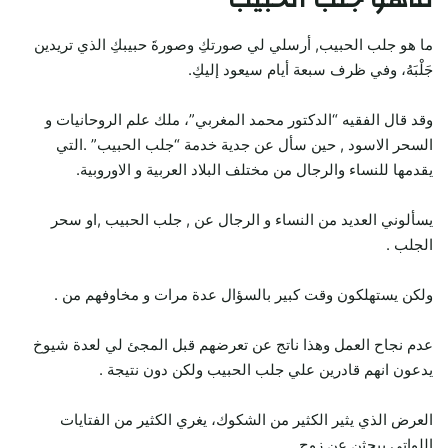
ما هو جلب الحبيب, أرسلي لي صورتكِ وصورةَ حبيبكِ الذي تريدين
جَلْبَهُ، وفي ظرف سبعة أيام سيعود إليكِ.
وقد قال الفقيه “الدكتور محمد المغربي”، ملك علم الروحانيات و
السحر الاسود , حين سأل عن جدية خدمة “جلب الحبيب” .التي
يقدمها للنساء والرجال من مختلف البلاد العربية و الاوروبية.
يسألوني العديد من النساء و الرجال عن , جلب الحبيب ,او سحر
الجلب .
ولكن يستهلكون وقت كبير بالسؤال عدة مرات و مخاوفهم من .
عدم نجاح العمل وهذا ناتج عن تعرضهم قبل المجئ لي لعدة شيوخ
يدعون انهم قادرين علي جلب الحبيب ولكن دون نتيجة .
العرض الذي يثير الكثير من الشكوك، يغري الكثير من الفتايات
اللواتي يبحثن عن زوج .