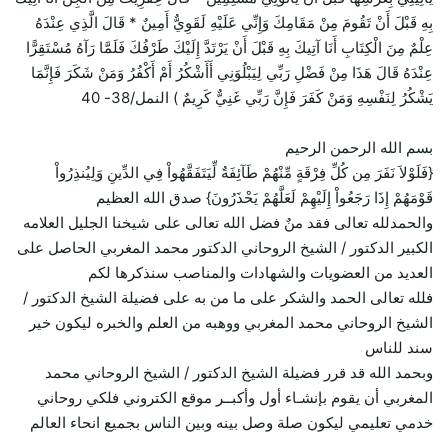
بِهِ قَبْلَ أَنْ تَقُومَ مِنْ مَقَامِكَ وَإِنِّي عَلَيْهِ لَقَوِيٌّ أَمِينٌ * قَالَ الَّذِي عِنْدَهُ
عِلْمٌ مِنَ الْكِتَابِ أَنَا آتِيكَ بِهِ قَبْلَ أَنْ يَرْتَدَّ إِلَيْكَ طَرْفُكَ فَلَمَّا رَآهُ مُسْتَقِرًّا
عِنْدَهُ قَالَ هَذَا مِنْ فَضْلِ رَبِّي لِيَبْلُوَنِي أَأَشْكُرُ أَمْ أَكْفُرُ وَمَنْ شَكَرَ فَإِنَّمَا
يَشْكُرُ لِنَفْسِهِ وَمَنْ كَفَرَ فَإِنَّ رَبِّي غَنِيٌّ كَرِيمٌ ) النمل/38- 40
بسم الله الرحمن الرحيم
{فَلَوْلاَ نَفَرَ مِن كُلِّ فِرْقَةٍ مِّنْهُمْ طَآئِفَةٌ لِّيَتَفَقَّهُواْ فِي الدِّينِ وَلِيُنذِرُواْ
قَوْمَهُمْ إِذَا رَجَعُواْ إِلَيْهِمْ لَعَلَّهُمْ يَحْذَرُونَ} صدق الله العظيم
والحمدلله تعالى فقد منٌ فضل الله تعالى على شيخنا الجليل العلامه
الكبير الدكتور / الشيخ الروحاني الدكتور محمد المغربي الحاصل على
العديد من العضويات والشهادات والمناصب سنذكرها لكم
فلله تعالى الحمد والشكر على ما من به على فضيلة الشيخ الدكتور /
الشيخ الروحاني محمد المغربي ووهبه من العلم والخبره ليكون خير
سند للناس
وبحمد الله قد قرر فضيلة الشيخ الدكتور / الشيخ الروحاني محمد
المغربي أن يقوم بإنشـاء أول وأكبــر موقع الكتروني فلكي روحاني
خدمي تعليمي ليكون صلة وصل بينه وبين الناس بجميع انحاء العالم
…