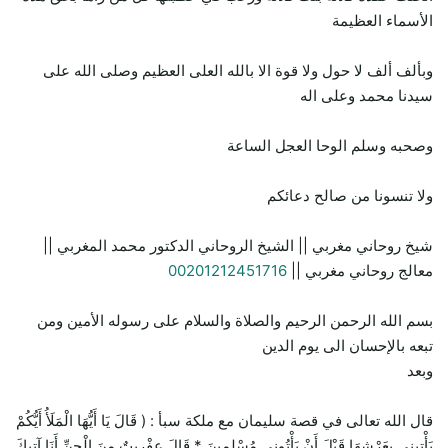
الأسماء العظيمة
وبألف ألف لا حول ولا قوة الا بالله العلى العظيم وصلى الله على
سيدنا محمد وعلى اله
وصحبه وسلم الوحا العجل الساعة
ولا تنسونا من صالح دعائكم
شيخ روحاني مغربي || الشيخ الروحاني الدكتور محمد المغربي ||
معالج روحاني مغربي ||
00201212451716
بسم الله الرحمن الرحيم والصلاة والسلام على رسوله الأمين ومن
تبعه بالإحسان الى يوم الدين
وبعد
قال الله تعالى في قصة سليمان مع ملكة سبأ : ( قَالَ يَا أَيُّهَا الْمَلَأُ أَيُّكُمْ
يَأْتِينِي بِعَرْشِهَا قَبْلَ أَنْ يَأْتُونِي مُسْلِمِينَ * قَالَ عِفْرِيتٌ مِنَ الْجِنِّ أَنَا آتِيكَ