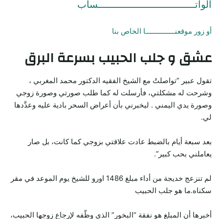
الواتـــــــــــــــــــــــــــــــــساب
أو زور موقعنـــــــــــــــا الخاص بنا
عشق و جلب الحبيب بسرعة البرق
تقول عبير “تواصلتُ مع الشيخ الفقيه الدكتور محمد المغربي ،
وشرحت له مشكلتي، فأرسلت له كما طلب صورتي وصورة زوجي
وصورة يدي اليمني . ليخبرني بأن أعراض السحر بادية عليه وعدَّدها
لي.
بعد سبعة أيام بالضبط عادت علاقتي بزوجي كما كانت، بل صار
يعاملني بحب كبير”.
لم تنزعج خديجة من أداء مبلغ 1486 اورو للشيخ يوم الموعد في مقر
سكناه.ما هو جلب الحبيب
أخبرها أن المبلغ هو نفقة “البخور” الذي وظّفه لإرجاع زوجها الحبيب،