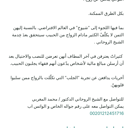
بكل الطرق الممكنة.
بما فيها اللجوء إلى “شيوخ” في العالم الافتراضي. بالنسبة إليهن
الثمن لا يكلّفُ الكثير مادام الزواج من الحبيب سيتحقق بعدَ خِدمة
الشيخ الروحاني .
كثيراتٌ يعترفن في آخر المطاف أنهن تعرضن للنصب والاحتيال بعد
أن أرسلن مبالغ مالية لأشخاص يدّعون أنهم فقهاء يجلبون الحبيب.
أخريات يدافعن عن تجربة “الجلب” التي تكلّلت بالزواج ممن سلبوا
قلوبهنّ.
للتواصل مع الشيخ الروحاني الدكتور / محمد المغربي
يمكن التواصل معه على رقم جواله الخاص و الواتس اب
00201212451716