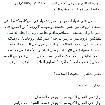
شهادة البكالوريوس في أصول الدين عام 1411هـ (1982م) من
الجامعة الإسلامية العالمية (ماليزيا).
أنه حاصل على شهادات من جامعة ريتشفيلد فى أمريكا، ودكتوراة فى
الشفاء الروحى من نفس الجامعة، وشهادة “الروقى” من الصين، فى
أمور ما وراء الطبيعة (الميتافيزيقا)، ومحاضر دولى بالاتحاد العالمى
للفلكيين الروحانيين بباريس بدرجة “ خبير فلكى روحانى”، بالإضافة
ماجستير فى العلاج بالطاقة النورانية ، وأخرى فى البرمجة اللغوية
العصبية وشهادة فى الإرشاد الروحي الداخلي بالأضافة فى معرفته
بسحر الكابلا والسجر بخلاف العديد من العضويات مثل ( مجلس الفقه
الدولى )(عضو جامعه ” جاكرتا ” السابق للعلاجات بالرقية الشرعيه
عضو مجلس ( البحوث الاسلاميه )
الإجازات العلمية:
إجازة في القرآن الكريم من شيخ قراء السودان .
إجازة في القرآن الكريم من شيخ قراء مصر الشيخ المعصراوي .