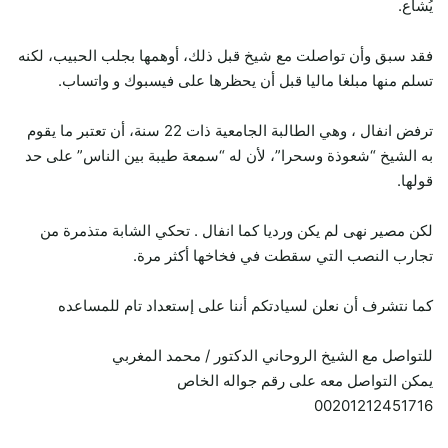
يُشاع.
فقد سبق وأن تواصلت مع شيخ قبل ذلك، أوهمها بجلب الحبيب، لكنه
تسلم منها مبلغا ماليا قبل أن يحظرها على فيسبوك و واتساب.
ترفض انفال ، وهي الطالبة الجامعية ذات 22 سنة، أن تعتبر ما يقوم
به الشيخ “شعوذة وسحرا”، لأن له “سمعة طيبة بين الناس” على حد
قولها.
لكن مصير نهى لم يكن ورديا كما انفال . تحكي الشابة متذمرة من
تجارب النصب التي سقطت في فخاخها أكثر مرة.
كما نتشرف أن نعلن لسيادتكم أننا على إستعداد تام للمساعده
للتواصل مع الشيخ الروحاني الدكتور / محمد المغربي
يمكن التواصل معه على رقم جواله الخاص
00201212451716