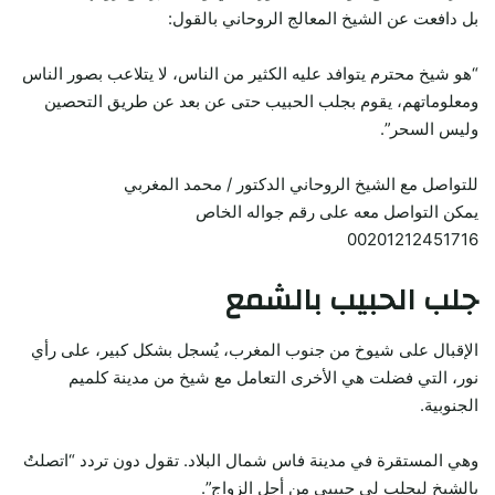
بل دافعت عن الشيخ المعالج الروحاني بالقول:
“هو شيخ محترم يتوافد عليه الكثير من الناس، لا يتلاعب بصور الناس
ومعلوماتهم، يقوم بجلب الحبيب حتى عن بعد عن طريق التحصين
وليس السحر”.
للتواصل مع الشيخ الروحاني الدكتور / محمد المغربي
يمكن التواصل معه على رقم جواله الخاص
00201212451716
جلب الحبيب بالشمع
الإقبال على شيوخ من جنوب المغرب، يُسجل بشكل كبير، على رأي
نور، التي فضلت هي الأخرى التعامل مع شيخ من مدينة كلميم
الجنوبية.
وهي المستقرة في مدينة فاس شمال البلاد. تقول دون تردد “اتصلتُ
بالشيخ ليجلب لي حبيبي من أجل الزواج”.