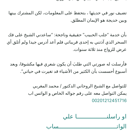
تضيف نور في حديثها ، بتحفظ على المعلومات، لكن المشترك بينها
وبين خديجة هو الإيمان المطلق.
بأن خدمة “جلب الحبيب” حقيقية وناجحة: “ساعدني الشيخ على فك
السحر الذي آذتني به إحدى قريباتي فلم أعد أدرس جيدا ولم أتلق أي
عرض للزواج منذ ثلاثة سنوات.
فأرسلت له صورتي التي طلبَ أن يكون شعري فيها مكشوفا، وبعد
أسبوع أحسست بأن الكثير من الأشياء قد تغيرت في حياتي”.
للتواصل مع الشيخ الروحاني الدكتور / محمد المغربي
يمكن التواصل معه على رقم جواله الخاص و الواتس اب
00201212451716
او راسلنـــــــــــــــــا علي
الواتـــــــــــــــــــــــــــــــــساب