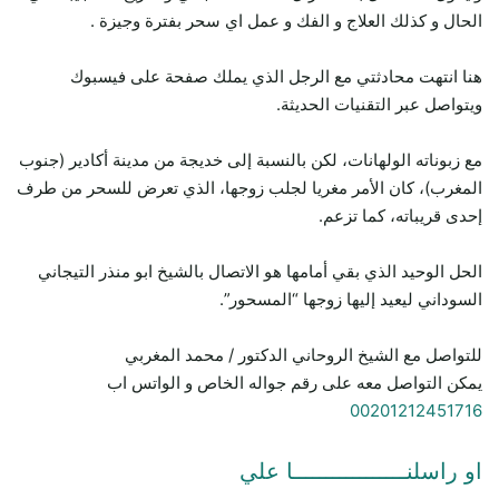
الحال و كذلك العلاج و الفك و عمل اي سحر بفترة وجيزة .
هنا انتهت محادثتي مع الرجل الذي يملك صفحة على فيسبوك
ويتواصل عبر التقنيات الحديثة.
مع زبوناته الولهانات، لكن بالنسبة إلى خديجة من مدينة أكادير (جنوب
المغرب)، كان الأمر مغريا لجلب زوجها، الذي تعرض للسحر من طرف
إحدى قريباته، كما تزعم.
الحل الوحيد الذي بقي أمامها هو الاتصال بالشيخ ابو منذر التيجاني
السوداني ليعيد إليها زوجها “المسحور”.
للتواصل مع الشيخ الروحاني الدكتور / محمد المغربي
يمكن التواصل معه على رقم جواله الخاص و الواتس اب
00201212451716
او راسلنـــــــــــــــــا علي