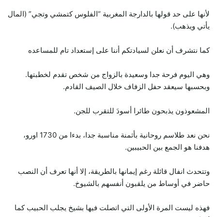
لأنها على حد قولها بالدارجة المغربية “الفلوس كتمشي وتجي” (المال
يأتي ويذهب).
كما نتشرف أن نعلن لسيادتكم أننا على إستعداد تام للمساعده
وهي اليوم فرحة جدا وسعيدة بالزواج من شخص تقدم لخطبتها.
وبحسبها سيعقد حفل الزفاف خلال الصيف القادم.
المشعوذون يذبحون طائرا أسودَ للتقرب للجن.
نحن نعد طلاسم روحانية بأثمنة مناسبة جدا، بدءا من 1730 اورو،
هدفنا هو الجمع بين الحبيبين.
وتتحدث انفال قائلة رغم إيمانها بالطريقة، إلا أنها تعرف أن النصب
حاضر في أوساط من يلقبون أنفسهم بالشيوخ.
فهذه ليست المرة الأولى التي اتصلت فيها بشيخ يجلب الحبيب كما