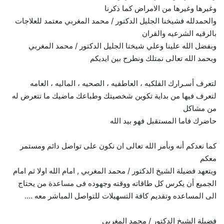
وغيرها وغيرها من الامراض كما ذكرنا
والحمدلله فشيخنا الجليل الدكتور / محمد المغربي معتمد للعلاجات
بالرقيه الشرعيه والقران
وبفضل الله علينا وعلي شيخنا الجليل الدكتور / محمد المغربي
وبحمد الله تعالى نمتلك ونطرح بين ايديكم
لتعرف أسـرارك الفلكيه ، العاطفيه ، الصحيه ، الماليه ، العامه
لتعرف فيها من بداية تكوين شخصيتك وطباعك ماضيك ما تتعرض له
من مشاكل
حاضرك فاما المستقبل فهو بيد الله
كما نعدكم أنه وبأمر الله تعالى ان نكون على تواصل دائم ومستمر
معكم
ويتعهد فضيلة الشيخ الدكتور / محمد المغربي , امام الله اولا ثم امام
الجميع أن يكرس كل طاقاته ووقته وجهوده فى مساعدة من يحتاج
الى المساعده وتقديم كافة التسهيلات للتواصل المباشر معه ….
فضيلة الشيخ الدكتور / محمد المغربي