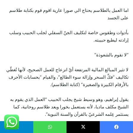
اما العمل بالطلاسم يحتاج الي صورا عارية اقوم قوم بكتابة طلاسم
على الجسد
بأدوات وطقوس خاصة لتكليف الجنّ السفلي لجلب الحبيب وسلب
إرادته ليطيع حبيبته.
“لا نقوم بالشعوذة”
لا تثير المبالغ المالية المرتفعة أيّ انزعاج للعمل الصحيح، لأنها تُغطّي
تكاليف “فكِّ السحر وإزالة سوء الطالع”، والقيام “بحسابات الأحرف
بالأرقام الكبيرة والصغيرة” (كتابة الطلاسم).
يقول إبراهيم، وهو وسيط شيخ يجلب الحبيب “العمل الذي يقوم به
الشيخ مكلف ماديا، لأنه يستعمل بخورا ويعد طلاسم روحانية، كما
يستثمر عِلمه الشرعيّ بالقرآن والسنة النبوية”.
للتواصل مع الشيخ الروحاني الدكتور / محمد المغربي