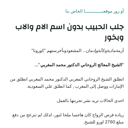
أو زور موقعنـــــــــــــــا الخاص بنا
جلب الحبيب
بدون اسم الام والاب
وبخور
أزمةماديةوكآبةوإدمان… المشعوذونأخرستهم “كورونا”
“الشيخ المعالج الروحاني الدكتور محمد المغربي ”…
انطلق الشيخ الروحاني المغربي الدكتور محمد المغربي انطلق من
الإمارات ووصل إلى المغرب , كما انطلق علي السعودية.
احدي الحالات تريد نشر تجربتها بالعمل.
زيادة فرص الزواج كان هاجسا ملحا لنور، لذلك لم تنزعج من دفع
مبلغ 2760 اورو للشيخ.