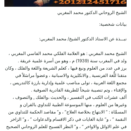
الشيخ الروحاني الدكتور محمد المغربي
بيانات شخصية:
نبـــذة عن الاستاذ الدكتور الشيخ/ محمد المغربي:
الشيخ محمد المغربي : هو العلامة الفلكي محمد الفاسي المغربي ،
ولد في المغرب سنة (1939) م ، وهو من أسرة علمية عريقة .
برز في عدد من العلوم ونبغ فيها ، كعلم الشريعة واللغة والفلك ، وكان
متقنا للُّغة الفرنسية , والانكليزية والاسبانية ، وعضواَ مراسَلاً في
مجمع اللغة العربية ، تولى مناصب علمية وإدارية بارزة كالتدريس ،
والإفتاء ، وتم تنصيبة شيخاً للطريقة القادرية الصوفية .
ألف عشرات الكتب في التفسير ، والحديث ،والفلك , والتصوف ،
وغيرها من العلوم ، منها الموسوعة الطبية للتداوي بالقران و
المسمَّاة : ” الابتهاج بخلاصة العلاج” ، و” مقاصد الحكمة للتداوي من
النقمة ” ، و” غاية الغايات في ذكر الاقسام والدعاوات ” ، و” الزاخر
في علم الاوائل والاواخر ” ، و” النظر الفسيح للعلم الروحاني الصحيح