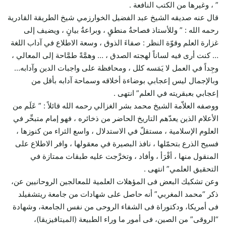
” ، وغيرها من الكتب النافعة .
قال عنه صديقه الشيخ عبد الفضيل الخوارزمي شيخ الطريقة القادرية
رحمه الله : ” وللأستاذ فصاحةُ منطقٍ ، وبراعةُ بيانٍ ، ويضيف إلى
غزارة العلم وقوّة النظر : صفاءَ الذوق ، وسعة الاطلاع في آداب اللغة
… كنت أرى فيه لساناً لهجته الصدق ، … وهمَّةً طمَّاحة إلى المعالي ،
وجِداً في العمل لا يَمَسه كلل ، ومحافظة على واجبات الدين وآدابه…
وبالإجمال ليس إعجابي بوضاءة أخلاقه وسماحة آدابه بأقل من
إعجابي بعبقريته في العلم” انتهى .
ووصفه العلاّمة الشيخ محمد بشر الغزالي رحمه الله قائلاً : ” عَلَم من
الأعلام الذين يعدّهم التاريخ الحاضر من ذخائره ، فهو إمام متبحِّر في
العلوم الإسلامية ، مستقلّ في الاستدلال ، واسع الثراء من كنوزها ،
فسيح الذرع بتحمّلها ، نافذ البصيرة في معقولها ، وافر الاطلاع على
المنقول منها ، أقْرَأ ، وأفاد ، وتخرَّجت عليه طبقات ممتازة في
التحقيق العلمي” انتهى .
وعن تشكيك البعض فى المؤهلات العلمية للمعالجين الروحانيين عن،
ذكر “محمد المغربي” أنه حاصل على شهادات من جامعة ريتشفيلد
فى أمريكا، ودكتوراة فى الشفاء الروحى من نفس الجامعة، وشهادة
“الروقى” من الصين، فى أمور ما وراء الطبيعة (الميتافيزيقا)،