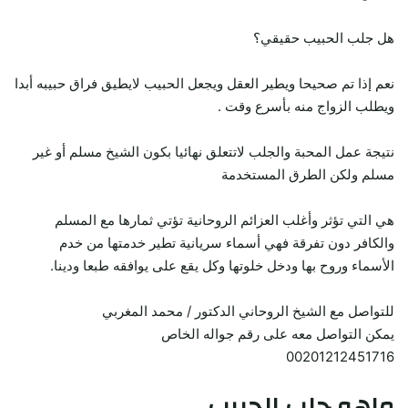
هل جلب الحبيب حقيقي؟
نعم إذا تم صحيحا ويطير العقل ويجعل الحبيب لايطيق فراق حبيبه أبدا
ويطلب الزواج منه بأسرع وقت .
نتيجة عمل المحبة والجلب لاتتعلق نهائيا بكون الشيخ مسلم أو غير
مسلم ولكن الطرق المستخدمة
هي التي تؤثر وأغلب العزائم الروحانية تؤتي ثمارها مع المسلم
والكافر دون تفرقة فهي أسماء سريانية تطير خدمتها من خدم
الأسماء وروح بها ودخل خلوتها وكل يقع على يوافقه طبعا ودينا.
للتواصل مع الشيخ الروحاني الدكتور / محمد المغربي
يمكن التواصل معه على رقم جواله الخاص
00201212451716
ماهو جلب الحبيب