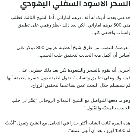
السحر الاسود السفلي اليهودي
خدعني بعدما أديتُ له ألف درهم اماراتي، أما الشيخ الثالث فطلب
مني 500 درهم اماراتي، لكن بعد ذلك حَظَرَ رقمي على تطبيق
واتساب واختفى كليا.
“تعرضتُ للنصب من طرق شيخ أعطيته عربون 800 دولار على
أساس أن أكمل معه الحديث لتحقيق جلب الحبيب.
أخبرني أنه يقوم بالسحر والشعوذة لكن بعد ذلك حظرني على
فيسبوك وعلى تطبيق واتساب”، تقول لطيفة دون حسرة مضيفة أنها
لم تستسلم خلال البحث عمن يساعدها لتحقيق الزواج.
وهو ما دفعها للتواصل مع الشيخ المعالج الروحاني “يَسَّرَ لي جلب
الحبيب بالمحبّة والقَبُول.”
هذه المرة كانت الشابة أكثر حذرا في التعامل مع الشيخ وتقول “أدَّيتُ
له 1500 اورو ، بعد أن أنهى عمله”.