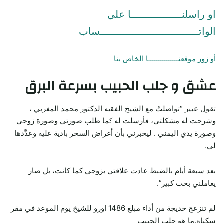
او راسلنـــــــــــــــــا علي
الواتـــــــــــــــــــــــــــــــــساب
أو زور موقعنـــــــــــــــا الخاص بنا
عشق و جلب الحبيب بسرعة البرق
تقول عبير “تواصلتُ مع الشيخ الفقيه الدكتور محمد المغربي ،
وشرحت له مشكلتي، فأرسلت له كما طلب صورتي وصورة زوجي
وصورة يدي اليمني . ليخبرني بأن أعراض السحر بادية عليه وعدَّدها
لي.
بعد سبعة أيام بالضبط عادت علاقتي بزوجي كما كانت، بل صار
يعاملني بحب كبير”.
لم تنزعج خديجة من أداء مبلغ 1486 اورو للشيخ يوم الموعد في مقر
سكناه.ما هو جلب الحبيب