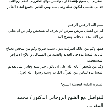
المغربي أن يقوم بإنشـاء أول وأكبــر موقع الكتروني فلكي روحاني
خدمي تعليمي ليكون صلة وصل بينه وبين الناس بجميع انحاء العالم
…
بسم الله الرحمن الرحيم
كم من انسان مريض بمرض لم يعرف له تشخيص وكم من ام تعاني
من الام عدم الانجاب ويفرج الله
همها وكم من عائله افترقت بدون سبب صريح وكم من شخص يحتاج
الى يد المساعده فى العديد والعديد من المشاكل و علاج الامراض
المستعصيه
وكم من شخص أعانه الله على ان يكون خير سند وقادر على تقديم
المساعده للناس من القرآن الكريم وسنة رسول الله (ص) .
السيرة الذاتية لفضيلة الشيخ/
للتواصل مع الشيخ الروحاني الدكتور / محمد
المغربي