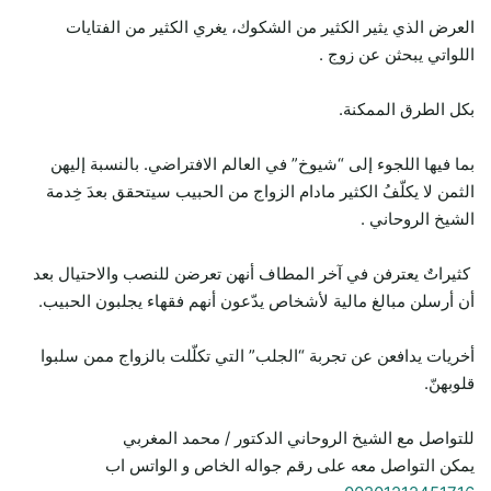
العرض الذي يثير الكثير من الشكوك، يغري الكثير من الفتايات
اللواتي يبحثن عن زوج .
بكل الطرق الممكنة.
بما فيها اللجوء إلى “شيوخ” في العالم الافتراضي. بالنسبة إليهن
الثمن لا يكلّفُ الكثير مادام الزواج من الحبيب سيتحقق بعدَ خِدمة
الشيخ الروحاني .
كثيراتٌ يعترفن في آخر المطاف أنهن تعرضن للنصب والاحتيال بعد
أن أرسلن مبالغ مالية لأشخاص يدّعون أنهم فقهاء يجلبون الحبيب.
أخريات يدافعن عن تجربة “الجلب” التي تكلّلت بالزواج ممن سلبوا
قلوبهنّ.
للتواصل مع الشيخ الروحاني الدكتور / محمد المغربي
يمكن التواصل معه على رقم جواله الخاص و الواتس اب