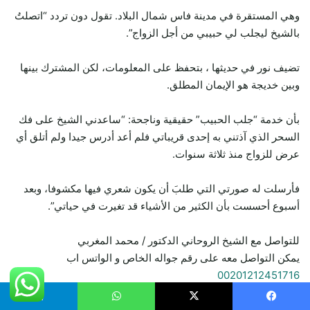
وهي المستقرة في مدينة فاس شمال البلاد. تقول دون تردد “اتصلتُ
بالشيخ ليجلب لي حبيبي من أجل الزواج”.
تضيف نور في حديثها ، بتحفظ على المعلومات، لكن المشترك بينها
وبين خديجة هو الإيمان المطلق.
بأن خدمة “جلب الحبيب” حقيقية وناجحة: “ساعدني الشيخ على فك
السحر الذي آذتني به إحدى قريباتي فلم أعد أدرس جيدا ولم أتلق أي
عرض للزواج منذ ثلاثة سنوات.
فأرسلت له صورتي التي طلبَ أن يكون شعري فيها مكشوفا، وبعد
أسبوع أحسست بأن الكثير من الأشياء قد تغيرت في حياتي”.
للتواصل مع الشيخ الروحاني الدكتور / محمد المغربي
يمكن التواصل معه على رقم جواله الخاص و الواتس اب
00201212451716