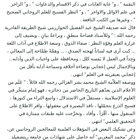
النقمة ” ، و” غاية الغايات في ذكر الاقسام والدعاوات ” ، و” الزاخر
في علم الاوائل والاواخر ” ، و” النظر الفسيح للعلم الروحاني الصحيح
” ، وغيرها من الكتب النافعة .
قال عنه صديقه الشيخ عبد الفضيل الخوارزمي شيخ الطريقة القادرية
رحمه الله : ” وللأستاذ فصاحةُ منطقٍ ، وبراعةُ بيانٍ ، ويضيف إلى
غزارة العلم وقوّة النظر : صفاءَ الذوق ، وسعة الاطلاع في آداب اللغة
… كنت أرى فيه لساناً لهجته الصدق ، … وهمَّةً طمَّاحة إلى المعالي ،
وجِداً في العمل لا يَمَسه كلل ، ومحافظة على واجبات الدين وآدابه…
وبالإجمال ليس إعجابي بوضاءة أخلاقه وسماحة آدابه بأقل من
إعجابي بعبقريته في العلم” انتهى .
ووصفه العلاّمة الشيخ محمد بشر الغزالي رحمه الله قائلاً : ” عَلَم من
الأعلام الذين يعدّهم التاريخ الحاضر من ذخائره ، فهو إمام متبحِّر في
العلوم الإسلامية ، مستقلّ في الاستدلال ، واسع الثراء من كنوزها ،
فسيح الذرع بتحمّلها ، نافذ البصيرة في معقولها ، وافر الاطلاع على
المنقول منها ، أقْرَأ ، وأفاد ، وتخرَّجت عليه طبقات ممتازة في
التحقيق العلمي” انتهى .
وعن تشكيك البعض فى المؤهلات العلمية للمعالجين الروحانيين عن،
ذكر “محمد المغربي” أنه حاصل على شهادات من جامعة ريتشفيلد