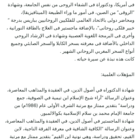
فى أمريكا، ودكتوراة فى الشفاء الروحى من نفس الجامعة، وشهادة
“الروقى” من الصين، فى أمور ما وراء الطبيعة (الميتافيزيقا)،
ومحاضر دولى بالاتحاد العالمى للفلكيين الروحانيين بباريس بدرجة “
خبير فلكى روحانى”، بالإضافة ماجستير فى العلاج بالطاقة النورانية ،
وأخرى فى البرمجة اللغوية العصبية وشهادة فى الإرشاد الروحي
الداخلي بالأضافة فى معرفته بسحر الكابلا والسجر الصابئي وجميع
أنواع السحر المغربي الروحاني الشهير .
كانت هذه نبذة عن سيرة حياته .
المؤهلات العلمية:
شهادة الدكتوراه في أصول الدين، في العقيدة والمذاهب المعاصرة،
وعنوان الرسالة “آراء شيخ الإسلام ابن تيمية في الصوفية، جمع
ودراسة” بتقدير ممتاز مع مرتبة الشرف الأولى عام (1986م) من
جامعة الإمام محمد بن سلام الإسلامية بكوالالمبور.
شهادة الماجستير في أصول الدين، في العقيدة والمذاهب المعاصرة،
وعنوان الرسالة “الكافية الشافية في معرفة الفرقة الناجية، لابن
القيم، تحقيق ودراسة، وهي نونية ابن القيم” بتقدير ممتاز مع مرتبة