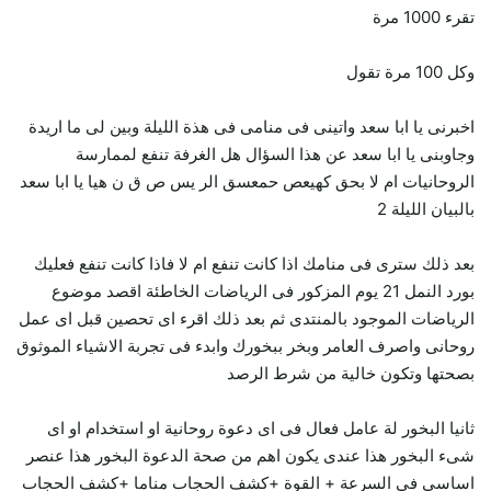
تقرء 1000 مرة
وكل 100 مرة تقول
اخبرنى يا ابا سعد واتينى فى منامى فى هذة الليلة وبين لى ما اريدة
وجاوبنى يا ابا سعد عن هذا السؤال هل الغرفة تنفع لممارسة
الروحانيات ام لا بحق كهيعص حمعسق الر يس ص ق ن هيا يا ابا سعد
بالبيان الليلة 2
بعد ذلك سترى فى منامك اذا كانت تنفع ام لا فاذا كانت تنفع فعليك
بورد النمل 21 يوم المزكور فى الرياضات الخاطئة اقصد موضوع
الرياضات الموجود بالمنتدى ثم بعد ذلك اقرء اى تحصين قبل اى عمل
روحانى واصرف العامر وبخر ببخورك وابدء فى تجربة الاشياء الموثوق
بصحتها وتكون خالية من شرط الرصد
ثانيا البخور لة عامل فعال فى اى دعوة روحانية او استخدام او اى
شىء البخور هذا عندى يكون اهم من صحة الدعوة البخور هذا عنصر
اساسى فى السرعة + القوة +كشف الحجاب مناما +كشف الحجاب