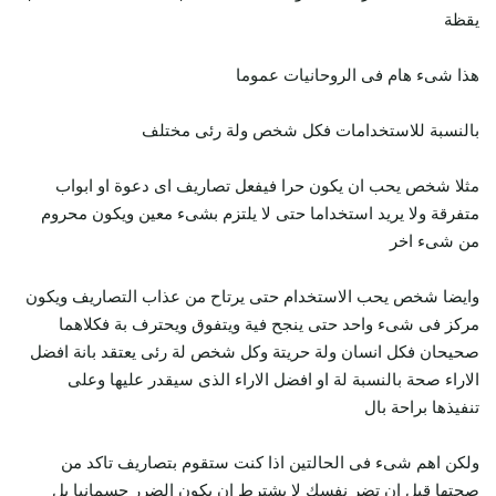
يقظة
هذا شىء هام فى الروحانيات عموما
بالنسبة للاستخدامات فكل شخص ولة رئى مختلف
مثلا شخص يحب ان يكون حرا فيفعل تصاريف اى دعوة او ابواب
متفرقة ولا يريد استخداما حتى لا يلتزم بشىء معين ويكون محروم
من شىء اخر
وايضا شخص يحب الاستخدام حتى يرتاح من عذاب التصاريف ويكون
مركز فى شىء واحد حتى ينجح فية ويتفوق ويحترف بة فكلاهما
صحيحان فكل انسان ولة حريتة وكل شخص لة رئى يعتقد بانة افضل
الاراء صحة بالنسبة لة او افضل الاراء الذى سيقدر عليها وعلى
تنفيذها براحة بال
ولكن اهم شىء فى الحالتين اذا كنت ستقوم بتصاريف تاكد من
صحتها قبل ان تضر نفسك لا يشترط ان يكون الضرر جسمانيا بل