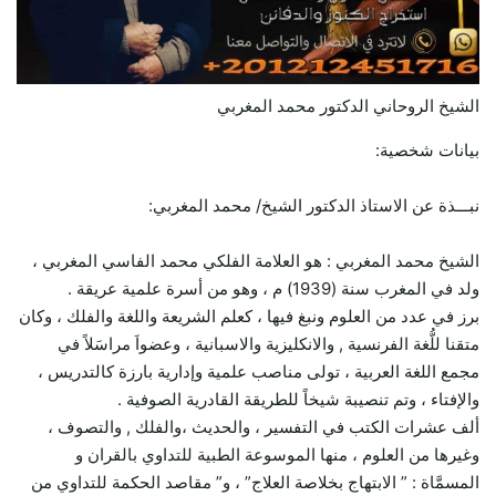
الشيخ الروحاني الدكتور محمد المغربي
بيانات شخصية:
نبـــذة عن الاستاذ الدكتور الشيخ/ محمد المغربي:
الشيخ محمد المغربي : هو العلامة الفلكي محمد الفاسي المغربي ،
ولد في المغرب سنة (1939) م ، وهو من أسرة علمية عريقة .
برز في عدد من العلوم ونبغ فيها ، كعلم الشريعة واللغة والفلك ، وكان
متقنا للُّغة الفرنسية , والانكليزية والاسبانية ، وعضواَ مراسَلاً في
مجمع اللغة العربية ، تولى مناصب علمية وإدارية بارزة كالتدريس ،
والإفتاء ، وتم تنصيبة شيخاً للطريقة القادرية الصوفية .
ألف عشرات الكتب في التفسير ، والحديث ،والفلك , والتصوف ،
وغيرها من العلوم ، منها الموسوعة الطبية للتداوي بالقران و
المسمَّاة : ” الابتهاج بخلاصة العلاج” ، و” مقاصد الحكمة للتداوي من