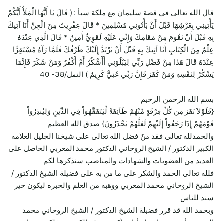
قال الله تعالى في قصة سليمان مع ملكة سبأ : ( قَالَ يَا أَيُّهَا الْمَلَأُ أَيُّكُمْ
يَأْتِينِي بِعَرْشِهَا قَبْلَ أَنْ يَأْتُونِي مُسْلِمِينَ * قَالَ عِفْرِيتٌ مِنَ الْجِنِّ أَنَا آتِيكَ
بِهِ قَبْلَ أَنْ تَقُومَ مِنْ مَقَامِكَ وَإِنِّي عَلَيْهِ لَقَوِيٌّ أَمِينٌ * قَالَ الَّذِي عِنْدَهُ
عِلْمٌ مِنَ الْكِتَابِ أَنَا آتِيكَ بِهِ قَبْلَ أَنْ يَرْتَدَّ إِلَيْكَ طَرْفُكَ فَلَمَّا رَآهُ مُسْتَقِرًّا
عِنْدَهُ قَالَ هَذَا مِنْ فَضْلِ رَبِّي لِيَبْلُوَنِي أَأَشْكُرُ أَمْ أَكْفُرُ وَمَنْ شَكَرَ فَإِنَّمَا
يَشْكُرُ لِنَفْسِهِ وَمَنْ كَفَرَ فَإِنَّ رَبِّي غَنِيٌّ كَرِيمٌ ) النمل/38- 40
بسم الله الرحمن الرحيم
{فَلَوْلاَ نَفَرَ مِن كُلِّ فِرْقَةٍ مِّنْهُمْ طَآئِفَةٌ لِّيَتَفَقَّهُواْ فِي الدِّينِ وَلِيُنذِرُواْ
قَوْمَهُمْ إِذَا رَجَعُواْ إِلَيْهِمْ لَعَلَّهُمْ يَحْذَرُونَ} صدق الله العظيم
والحمدلله تعالى فقد منٌ فضل الله تعالى على شيخنا الجليل العلامه
الكبير الدكتور / الشيخ الروحاني الدكتور محمد المغربي الحاصل على
العديد من العضويات والشهادات والمناصب سنذكرها لكم
فلله تعالى الحمد والشكر على ما من به على فضيلة الشيخ الدكتور /
الشيخ الروحاني محمد المغربي ووهبه من العلم والخبره ليكون خير
سند للناس
وبحمد الله قد قرر فضيلة الشيخ الدكتور / الشيخ الروحاني محمد