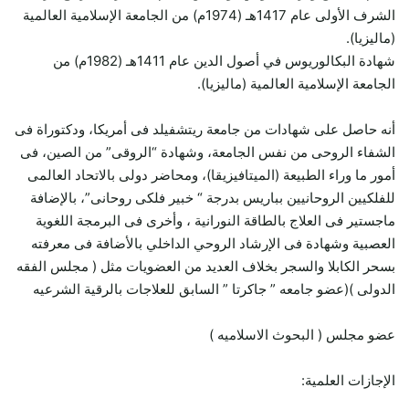
الشرف الأولى عام 1417هـ (1974م) من الجامعة الإسلامية العالمية
(ماليزيا).
شهادة البكالوريوس في أصول الدين عام 1411هـ (1982م) من
الجامعة الإسلامية العالمية (ماليزيا).
أنه حاصل على شهادات من جامعة ريتشفيلد فى أمريكا، ودكتوراة فى
الشفاء الروحى من نفس الجامعة، وشهادة “الروقى” من الصين، فى
أمور ما وراء الطبيعة (الميتافيزيقا)، ومحاضر دولى بالاتحاد العالمى
للفلكيين الروحانيين بباريس بدرجة “ خبير فلكى روحانى”، بالإضافة
ماجستير فى العلاج بالطاقة النورانية ، وأخرى فى البرمجة اللغوية
العصبية وشهادة فى الإرشاد الروحي الداخلي بالأضافة فى معرفته
بسحر الكابلا والسجر بخلاف العديد من العضويات مثل ( مجلس الفقه
الدولى )(عضو جامعه ” جاكرتا ” السابق للعلاجات بالرقية الشرعيه
عضو مجلس ( البحوث الاسلاميه )
الإجازات العلمية: