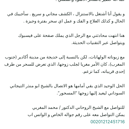
و يقول أنا أشتغل بالاستنزال ، الكشف مجاني و سريع . سأجيبك في
الحال و كذلك العلاج و الفك و عمل اي سحر بفترة وجيزة .
هنا انتهت محادثتي مع الرجل الذي يملك صفحة على فيسبوك
ويتواصل عبر التقنيات الحديثة.
مع زبوناته الولهانات، لكن بالنسبة إلى خديجة من مدينة أكادير (جنوب
المغرب)، كان الأمر مغريا لجلب زوجها، الذي تعرض للسحر من طرف
إحدى قريباته، كما تزعم.
الحل الوحيد الذي بقي أمامها هو الاتصال بالشيخ ابو منذر التيجاني
السوداني ليعيد إليها زوجها “المسحور”.
للتواصل مع الشيخ الروحاني الدكتور / محمد المغربي
يمكن التواصل معه على رقم جواله الخاص و الواتس اب
00201212451716