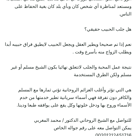
ومستعد لمناظرة أي شخص كان وبأي بلد كان بغية الحفاظ على
الناس.
هل جلب الحبيب حقيقي؟
نعم إذا تم صحيحا ويطير العقل ويجعل الحبيب لايطيق فراق حبيبه أبدا
ويطلب الزواج منه بأسرع وقت .
نتيجة عمل المحبة والجلب لاتتعلق نهائيا بكون الشيخ مسلم أو غير
مسلم ولكن الطرق المستخدمة
هي التي تؤثر وأغلب العزائم الروحانية تؤتي ثمارها مع المسلم
والكافر دون تفرقة فهي أسماء سريانية تطير خدمتها من خدم
الأسماء وروح بها ودخل خلوتها وكل يقع على يوافقه طبعا ودينا.
للتواصل مع الشيخ الروحاني الدكتور / محمد المغربي
يمكن التواصل معه على رقم جواله الخاص
00201212451716