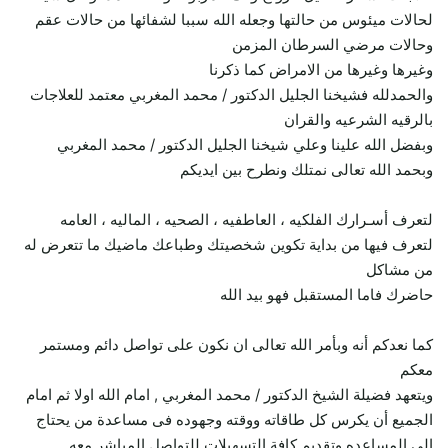
لحالات ميئوس من حالتها وجعله الله سببا لشفائها من حالات عقم
وحالات مرضي السرطان المزمن
وغيرها وغيرها من الامراض كما ذكرنا
والحمدلله فشيخنا الجليل الدكتور / محمد المغربي معتمد للعلاجات
بالرقيه الشرعيه والقران
وبفضل الله علينا وعلي شيخنا الجليل الدكتور / محمد المغربي
وبحمد الله تعالى نمتلك ونطرح بين ايديكم
لتعرف أسـرارك الفلكيه ، العاطفيه ، الصحيه ، الماليه ، العامه
لتعرف فيها من بداية تكوين شخصيتك وطباعك ماضيك ما تتعرض له
من مشاكل
حاضرك فاما المستقبل فهو بيد الله
كما نعدكم أنه وبأمر الله تعالى ان نكون على تواصل دائم ومستمر
معكم
ويتعهد فضيلة الشيخ الدكتور / محمد المغربي , امام الله اولا ثم امام
الجميع أن يكرس كل طاقاته ووقته وجهوده فى مساعدة من يحتاج
الى المساعده وتقديم كافة التسهيلات للتواصل المباشر معه ….