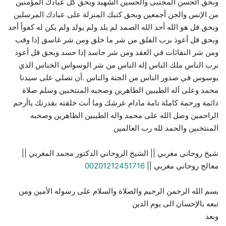
وبحق الحسن المجتبى والحسين الشهيد وبحق كل عبادك المؤمنين
من الإنس والجن أجمعين وبحق كتبك المنزلة على عبادك المرسلين
وبحق قل هو الله أحد الله الصمد لم يلد ولم يولد ولم يكن له كفوأ أحد
وبحق قل أعوذ برب الفلق من شر ما خلق ومن شر غاسق إذا وقب
ومن شر النفاثات في العقد ومن شر حاسد إذا حسد وبحق قل أعوذ
برب الناس ملك الناس إله الناس من شر الوسواس الخناس الذي
يوسوس في صدور الناس من الجنة والناس .أن تصلي على سيدنا
محمد وعلى آله الطيبين الطاهرين وصحبه المنتخبين وسلم صلاة
دائمة ورحمة كاملة تامة مادام عرشك وما أنت خلقته بقدرتك ياأرحم
الراحمين وصل الله على محمد واله الطيبين الطاهرين وصحبه
المنتخبين والحمد لله رب العالمين
شيخ روحاني مغربي || الشيخ الروحاني الدكتور محمد المغربي ||
معالج روحاني مغربي ||
00201212451716
بسم الله الرحمن الرحيم والصلاة والسلام على رسوله الأمين ومن
تبعه بالإحسان الى يوم الدين
وبعد