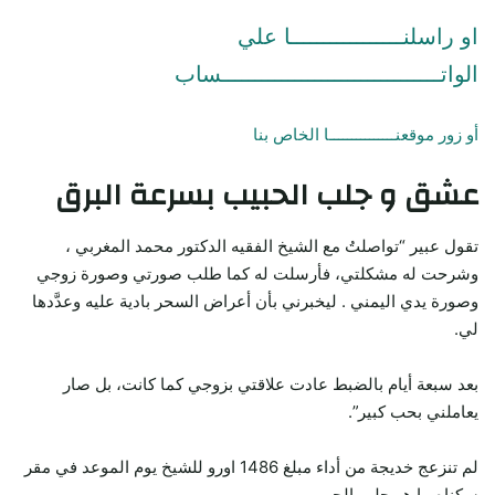
او راسلنـــــــــــــــــا علي
الواتـــــــــــــــــــــــــــــــــساب
أو زور موقعنـــــــــــــــا الخاص بنا
عشق و جلب الحبيب بسرعة البرق
تقول عبير “تواصلتُ مع الشيخ الفقيه الدكتور محمد المغربي ،
وشرحت له مشكلتي، فأرسلت له كما طلب صورتي وصورة زوجي
وصورة يدي اليمني . ليخبرني بأن أعراض السحر بادية عليه وعدَّدها
لي.
بعد سبعة أيام بالضبط عادت علاقتي بزوجي كما كانت، بل صار
يعاملني بحب كبير”.
لم تنزعج خديجة من أداء مبلغ 1486 اورو للشيخ يوم الموعد في مقر
سكناه.ما هو جلب الحبيب