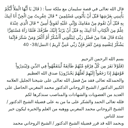
قال الله تعالى في قصة سليمان مع ملكة سبأ : ( قَالَ يَا أَيُّهَا الْمَلَأُ أَيُّكُمْ
يَأْتِينِي بِعَرْشِهَا قَبْلَ أَنْ يَأْتُونِي مُسْلِمِينَ * قَالَ عِفْرِيتٌ مِنَ الْجِنِّ أَنَا آتِيكَ
بِهِ قَبْلَ أَنْ تَقُومَ مِنْ مَقَامِكَ وَإِنِّي عَلَيْهِ لَقَوِيٌّ أَمِينٌ * قَالَ الَّذِي عِنْدَهُ
عِلْمٌ مِنَ الْكِتَابِ أَنَا آتِيكَ بِهِ قَبْلَ أَنْ يَرْتَدَّ إِلَيْكَ طَرْفُكَ فَلَمَّا رَآهُ مُسْتَقِرًّا
عِنْدَهُ قَالَ هَذَا مِنْ فَضْلِ رَبِّي لِيَبْلُوَنِي أَأَشْكُرُ أَمْ أَكْفُرُ وَمَنْ شَكَرَ فَإِنَّمَا
يَشْكُرُ لِنَفْسِهِ وَمَنْ كَفَرَ فَإِنَّ رَبِّي غَنِيٌّ كَرِيمٌ ) النمل/38- 40
بسم الله الرحمن الرحيم
{فَلَوْلاَ نَفَرَ مِن كُلِّ فِرْقَةٍ مِّنْهُمْ طَآئِفَةٌ لِّيَتَفَقَّهُواْ فِي الدِّينِ وَلِيُنذِرُواْ
قَوْمَهُمْ إِذَا رَجَعُواْ إِلَيْهِمْ لَعَلَّهُمْ يَحْذَرُونَ} صدق الله العظيم
والحمدلله تعالى فقد منٌ فضل الله تعالى على شيخنا الجليل العلامه
الكبير الدكتور / الشيخ الروحاني الدكتور محمد المغربي الحاصل على
العديد من العضويات والشهادات والمناصب سنذكرها لكم
فلله تعالى الحمد والشكر على ما من به على فضيلة الشيخ الدكتور /
الشيخ الروحاني محمد المغربي ووهبه من العلم والخبره ليكون خير
سند للناس
وبحمد الله قد قرر فضيلة الشيخ الدكتور / الشيخ الروحاني محمد