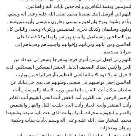
للمؤمنين ونقمة للكافرين والجاحدين بآيات الله والطاغين.
اللهم إني أتوسل إليك بسيدنا محمد صلى الله عليه وعلى آله وسلم،
وبآدم وشيث ونوح وإبراهيم وموسى وهارون وعيسى وأيوب ويوسف
وداوود وسليمان وكذلك نجزي المحسنين وزكرياء ويحيى وإلياس كل
من الصالحين وإسماعيل واليسع ويونس ولوطا وكلا فضلنا على
العالمين ومن آبائهم وذرياتهم وإخوانهم واجتبيناهم وهديناهم إلى
صراط مستقيم .
اللهم ربي اجعل لي من أمري فرجا ومخرجا وسخر لي عبادك من
الجن والإنس لعبدك الضعيف الذليل الحقير المسكين المستكين الذي
لا حول له ولا قوة الا بالله العلي العظيم ياأرحم الراحمين ويارب
العالمين إجعل نواصيهم في قبضتي وقلوبهم في يدي جل ثنائك عن
سلطان ملكك أنت الله رب العالمين ورب الأنبياء والمرسلين أنت
الرحمن الرحيم أنت الكريم أنت الغفور أنت الحي القيوم أنت القادر
وأنت المقتدر وأنت الجبار وأنت الذي خلقت الليل والنهار والشمس
والقمر والنجوم مسخرات بأمرك وأنت الذي بعث إلينا سيدنا وشفيعنا
محمد المختار صلى الله عليه وعلى آله وسلم .بأيآت بينآت وحكمة
وبرهان ومعجزات
اللهم سخر لي عبادك الروحانية ،كما سخرت البحر لموسى ابن