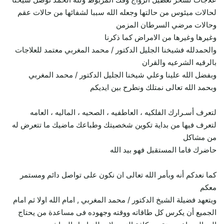
لحالات ميئوس من حالتها وجعله الله سببا لشفائها من حالات عقم
وحالات مرضي السرطان المزمن
وغيرها وغيرها من الامراض كما ذكرنا
والحمدلله فشيخنا الجليل الدكتور / محمد المغربي معتمد للعلاجات
بالرقيه الشرعيه والقران
وبفضل الله علينا وعلي شيخنا الجليل الدكتور / محمد المغربي
وبحمد الله تعالى نمتلك ونطرح بين ايديكم
لتعرف أسـرارك الفلكيه ، العاطفيه ، الصحيه ، الماليه ، العامه
لتعرف فيها من بداية تكوين شخصيتك وطباعك ماضيك ما تتعرض له
من مشاكل
حاضرك فاما المستقبل فهو بيد الله
كما نعدكم أنه وبأمر الله تعالى ان نكون على تواصل دائم ومستمر
معكم
ويتعهد فضيلة الشيخ الدكتور / محمد المغربي , امام الله اولا ثم امام
الجميع أن يكرس كل طاقاته ووقته وجهوده فى مساعدة من يحتاج