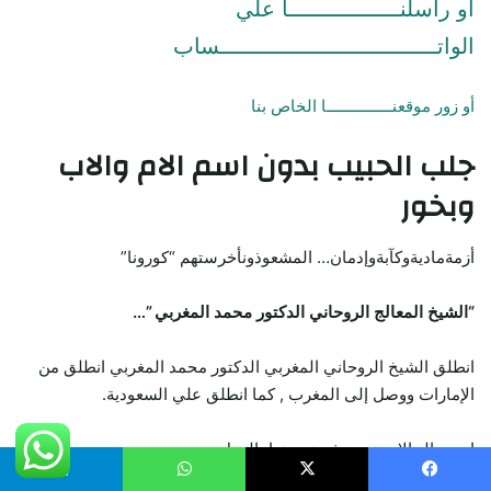
او راسلنـــــــــــــــــا علي
الواتـــــــــــــــــــــــــــــــــساب
أو زور موقعنـــــــــــــــا الخاص بنا
جلب الحبيب
بدون اسم الام والاب
وبخور
أزمةماديةوكآبةوإدمان… المشعوذونأخرستهم “كورونا”
“الشيخ المعالج الروحاني الدكتور محمد المغربي ”…
انطلق الشيخ الروحاني المغربي الدكتور محمد المغربي انطلق من
الإمارات ووصل إلى المغرب , كما انطلق علي السعودية.
احدي الحالات تريد نشر تجربتها بالعمل.