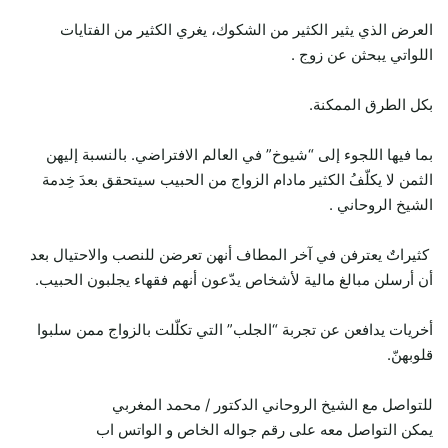
العرض الذي يثير الكثير من الشكوك، يغري الكثير من الفتايات
اللواتي يبحثن عن زوج .
بكل الطرق الممكنة.
بما فيها اللجوء إلى “شيوخ” في العالم الافتراضي. بالنسبة إليهن
الثمن لا يكلّفُ الكثير مادام الزواج من الحبيب سيتحقق بعدَ خِدمة
الشيخ الروحاني .
كثيراتٌ يعترفن في آخر المطاف أنهن تعرضن للنصب والاحتيال بعد
أن أرسلن مبالغ مالية لأشخاص يدّعون أنهم فقهاء يجلبون الحبيب.
أخريات يدافعن عن تجربة “الجلب” التي تكلّلت بالزواج ممن سلبوا
قلوبهنّ.
للتواصل مع الشيخ الروحاني الدكتور / محمد المغربي
يمكن التواصل معه على رقم جواله الخاص و الواتس اب