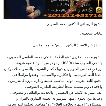
الشيخ الروحاني الدكتور محمد المغربي
بيانات شخصية:
نبـــذة عن الاستاذ الدكتور الشيخ/ محمد المغربي:
الشيخ محمد المغربي : هو العلامة الفلكي محمد الفاسي المغربي ،
ولد في المغرب سنة (1939) م ، وهو من أسرة علمية عريقة .
برز في عدد من العلوم ونبغ فيها ، كعلم الشريعة واللغة والفلك ، وكان
متقنا للُّغة الفرنسية , والانكليزية والاسبانية ، وعضواَ مراسَلاً في
مجمع اللغة العربية ، تولى مناصب علمية وإدارية بارزة كالتدريس ،
والإفتاء ، وتم تنصيبة شيخاً للطريقة القادرية الصوفية .
ألف عشرات الكتب في التفسير ، والحديث ،والفلك , والتصوف ،
وغيرها من العلوم ، منها الموسوعة الطبية للتداوي بالقران و
المسمَّاة : ” الابتهاج بخلاصة العلاج” ، و” مقاصد الحكمة للتداوي من