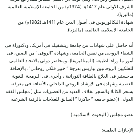
الشرف الأولى عام 1417هـ (1974م) من الجامعة الإسلامية العالمية
(ماليزيا).
شهادة البكالوريوس في أصول الدين عام 1411هـ (1982م) من
الجامعة الإسلامية العالمية (ماليزيا).
أنه حاصل على شهادات من جامعة ريتشفيلد فى أمريكا، ودكتوراة فى
الشفاء الروحى من نفس الجامعة، وشهادة “الروقى” من الصين، فى
أمور ما وراء الطبيعة (الميتافيزيقا)، ومحاضر دولى بالاتحاد العالمى
للفلكيين الروحانيين بباريس بدرجة “ خبير فلكى روحانى”، بالإضافة
ماجستير فى العلاج بالطاقة النورانية ، وأخرى فى البرمجة اللغوية
العصبية وشهادة فى الإرشاد الروحي الداخلي بالأضافة فى معرفته
بسحر الكابلا والسجر بخلاف العديد من العضويات مثل ( مجلس الفقه
الدولى )(عضو جامعه ” جاكرتا ” السابق للعلاجات بالرقية الشرعيه
عضو مجلس ( البحوث الاسلاميه )
الإجازات العلمية: