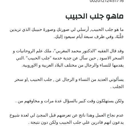
00201212451716
ماهو جلب الحبيب
ما هو جلب الحبيب, أرسلي لي صورتكِ وصورةَ حبيبكِ الذي تريدين
جَلْبَهُ، وفي ظرف سبعة أيام سيعود إليكِ.
وقد قال الفقيه “الدكتور محمد المغربي”، ملك علم الروحانيات و
السحر الاسود , حين سأل عن جدية خدمة “جلب الحبيب” .التي
يقدمها للنساء والرجال من مختلف البلاد العربية و الاوروبية.
يسألوني العديد من النساء و الرجال عن , جلب الحبيب ,او سحر
الجلب .
ولكن يستهلكون وقت كبير بالسؤال عدة مرات و مخاوفهم من .
عدم نجاح العمل وهذا ناتج عن تعرضهم قبل المجئ لي لعدة شيوخ
يدعون انهم قادرين علي جلب الحبيب ولكن دون نتيجة .