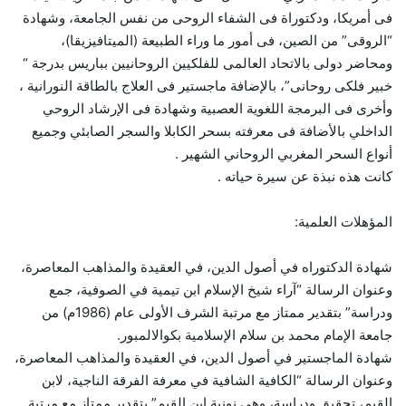
فى أمريكا، ودكتوراة فى الشفاء الروحى من نفس الجامعة، وشهادة
“الروقى” من الصين، فى أمور ما وراء الطبيعة (الميتافيزيقا)،
ومحاضر دولى بالاتحاد العالمى للفلكيين الروحانيين بباريس بدرجة “
خبير فلكى روحانى”، بالإضافة ماجستير فى العلاج بالطاقة النورانية ،
وأخرى فى البرمجة اللغوية العصبية وشهادة فى الإرشاد الروحي
الداخلي بالأضافة فى معرفته بسحر الكابلا والسجر الصابئي وجميع
أنواع السحر المغربي الروحاني الشهير .
كانت هذه نبذة عن سيرة حياته .
المؤهلات العلمية:
شهادة الدكتوراه في أصول الدين، في العقيدة والمذاهب المعاصرة،
وعنوان الرسالة “آراء شيخ الإسلام ابن تيمية في الصوفية، جمع
ودراسة” بتقدير ممتاز مع مرتبة الشرف الأولى عام (1986م) من
جامعة الإمام محمد بن سلام الإسلامية بكوالالمبور.
شهادة الماجستير في أصول الدين، في العقيدة والمذاهب المعاصرة،
وعنوان الرسالة “الكافية الشافية في معرفة الفرقة الناجية، لابن
القيم، تحقيق ودراسة، وهي نونية ابن القيم” بتقدير ممتاز مع مرتبة