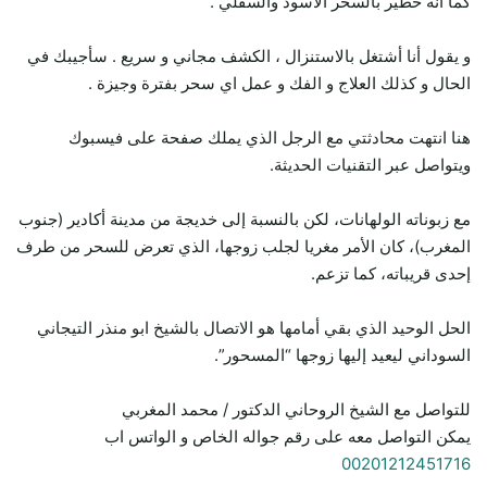
كما انه خطير بالسحر الاسود والسفلي .
و يقول أنا أشتغل بالاستنزال ، الكشف مجاني و سريع . سأجيبك في
الحال و كذلك العلاج و الفك و عمل اي سحر بفترة وجيزة .
هنا انتهت محادثتي مع الرجل الذي يملك صفحة على فيسبوك
ويتواصل عبر التقنيات الحديثة.
مع زبوناته الولهانات، لكن بالنسبة إلى خديجة من مدينة أكادير (جنوب
المغرب)، كان الأمر مغريا لجلب زوجها، الذي تعرض للسحر من طرف
إحدى قريباته، كما تزعم.
الحل الوحيد الذي بقي أمامها هو الاتصال بالشيخ ابو منذر التيجاني
السوداني ليعيد إليها زوجها “المسحور”.
للتواصل مع الشيخ الروحاني الدكتور / محمد المغربي
يمكن التواصل معه على رقم جواله الخاص و الواتس اب
00201212451716