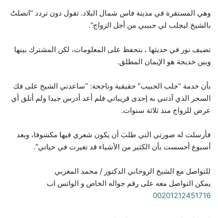
وهي المستقرة في مدينة فاس شمال البلاد. تقول دون تردد “اتصلتُ
بالشيخ ليجلب لي حبيبي من أجل الزواج”.
تضيف نور في حديثها ، بتحفظ على المعلومات، لكن المشترك بينها
وبين خديجة هو الإيمان المطلق.
بأن خدمة “جلب الحبيب” حقيقية وناجحة: “ساعدني الشيخ على فك
السحر الذي آذتني به إحدى قريباتي فلم أعد أدرس جيدا ولم أتلق أي
عرض للزواج منذ ثلاثة سنوات.
فأرسلت له صورتي التي طلبَ أن يكون شعري فيها مكشوفا، وبعد
أسبوع أحسست بأن الكثير من الأشياء قد تغيرت في حياتي”.
للتواصل مع الشيخ الروحاني الدكتور / محمد المغربي
يمكن التواصل معه على رقم جواله الخاص و الواتس اب
00201212451716