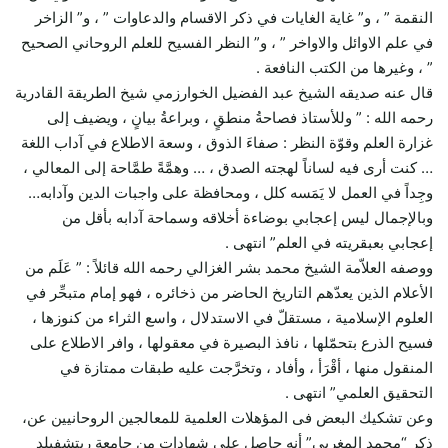
النقمة ” ، و” غاية الغايات في ذكر الاقسام والدعاوات ” ، و” الزاخر
في علم الاوائل والاواخر ” ، و” النظر الفسيح للعلم الروحاني الصحيح
” ، وغيرها من الكتب النافعة .
قال عنه صديقه الشيخ عبد الفضيل الخوارزمي شيخ الطريقة القادرية
رحمه الله : ” وللأستاذ فصاحةُ منطقٍ ، وبراعةُ بيانٍ ، ويضيف إلى
غزارة العلم وقوّة النظر : صفاءَ الذوق ، وسعة الاطلاع في آداب اللغة
… كنت أرى فيه لساناً لهجته الصدق ، … وهمَّةً طمَّاحة إلى المعالي ،
وجِداً في العمل لا يَمَسه كلل ، ومحافظة على واجبات الدين وآدابه…
وبالإجمال ليس إعجابي بوضاءة أخلاقه وسماحة آدابه بأقل من
إعجابي بعبقريته في العلم” انتهى .
ووصفه العلاّمة الشيخ محمد بشر الغزالي رحمه الله قائلاً : ” عَلَم من
الأعلام الذين يعدّهم التاريخ الحاضر من ذخائره ، فهو إمام متبحِّر في
العلوم الإسلامية ، مستقلّ في الاستدلال ، واسع الثراء من كنوزها ،
فسيح الذرع بتحمّلها ، نافذ البصيرة في معقولها ، وافر الاطلاع على
المنقول منها ، أقْرَأ ، وأفاد ، وتخرَّجت عليه طبقات ممتازة في
التحقيق العلمي” انتهى .
وعن تشكيك البعض فى المؤهلات العلمية للمعالجين الروحانيين عن،
ذكر “محمد المغربي” أنه حاصل على شهادات من جامعة ريتشفيلد