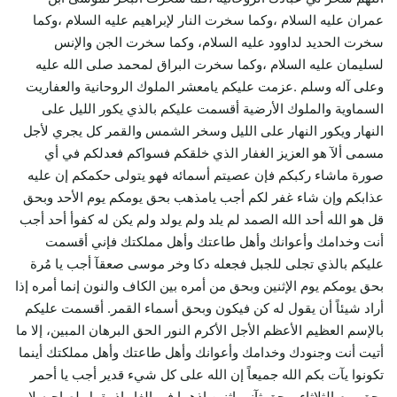
عمران عليه السلام ،وكما سخرت النار لإبراهيم عليه السلام ،وكما
سخرت الحديد لداوود عليه السلام، وكما سخرت الجن والإنس
لسليمان عليه السلام ،وكما سخرت البراق لمحمد صلى الله عليه
وعلى آله وسلم .عزمت عليكم يامعشر الملوك الروحانية والعفاريت
السماوية والملوك الأرضية أقسمت عليكم بالذي يكور الليل على
النهار ويكور النهار على الليل وسخر الشمس والقمر كل يجري لأجل
مسمى ألآ هو العزيز الغفار الذي خلقكم فسواكم فعدلكم في أي
صورة ماشاء ركبكم فإن عصيتم أسمائه فهو يتولى حكمكم إن عليه
عذابكم وإن شاء غفر لكم أجب يامذهب بحق يومكم يوم الأحد وبحق
قل هو الله أحد الله الصمد لم يلد ولم يولد ولم يكن له كفوأ أحد أجب
أنت وخدامك وأعوانك وأهل طاعتك وأهل مملكتك فإني أقسمت
عليكم بالذي تجلى للجبل فجعله دكا وخر موسى صعقآ أجب يا مُرة
بحق يومكم يوم الإثنين وبحق من أمره بين الكاف والنون إنما أمره إذا
أراد شيئاً أن يقول له كن فيكون وبحق أسماء القمر. أقسمت عليكم
بالإسم العظيم الأعظم الأجل الأكرم النور الحق البرهان المبين، إلا ما
أتيت أنت وجنودك وخدامك وأعوانك وأهل طاعتك وأهل مملكتك أينما
تكونوا يآت بكم الله جميعاً إن الله على كل شيء قدير أجب يا أحمر
بحق يوم الثلاثاء وبحق ثآني إثنين إذهما في الغار إذ يقول لصاحبه لا