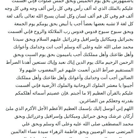
ياشمهورش بحق يوم الخميس وبحق خمس صلوآت فإني أقسمت
عليكم بالملك الذي له ألف رأس وفي كل رأس ألف وجه وفي كل وجه
ألف فم وفي كل فم ألف لسان وكل لسان يسبح الله تعالى بألف لغة
كل لغة لا تشبه بعضها بعضاً أجب يا أبيض بحق يومكم يوم الجمعة
وبحق سبوح سبوح قدوس قدوس رب الملائكة والروح فإني أقسمت
بجبرائيل وميكائيل وإسرافيل وعزرائيل عليهم السلام وبحق سيدنا
محمد صلى الله عليه وعلى آله وسلم أجب انت وخدامك وأعوانك
وأهل طاعتك وأهل مملكتك أجب ياميمون بحق يوم السبت وبحق
الرحمن الرحيم مالك يوم الدين إياك نعبد وإياك نستعين أُهدنا الصرآط
المستقيم صرآط الذين أنعمت عليهم غير المغضوب عليهم ولا
الضالين أجب أنت وخدامك وأعوانك وأهل طاعتك وأهل مملكتك
أجيبوا يا معشر الملوك الروحانية والملوك الأرضية فإني أقسمت
عليكم بالقرآن العظيم إلا ما أجبتم .فإن عصيتم أسمائه أهلكمكم
بقدرته وجعلكم من الصاغرين.
اللهم إني أتوسل إليك بإسمك العظيم الأعظم الأجل الأكرم الذي ملئ
أركان عرشك وبحق جبرائيل وميكائيل وإسرافيل وعزرائيل وبحق
محمد المصطفى صلى الله عليه وعلى آله وسلم وبحق علي
المرتضى سيد الوصيين وبحق فاطمة الزهراء سيدة نساء العالمين