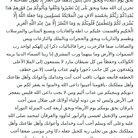
تحزن إن الله معنا وبحق بَلَى إِنْ تَصْبِرُوا وَتَتَّقُوا وَيَأْتُوكُمْ مِنْ فَوْرِهِمْ هَذَا
يُمْدِدْكُمْ رَبُّكُمْ بِخَمْسَةِ آلافٍ مِنَ الْمَلائِكَةُ مُسَوِّمِينَ وَمَا جَعَلَهُ اللَّهُ إِلَّا
بُشْرَى لَكُمْ وَلِتَطْمَئِنَّ قُلُوبُكُمْ بِهِ وَمَا النَّصْرُ إِلَّا مِنْ عِنْدِ اللَّهِ الْعَزِيزِ
الْحَكِيمِ واقسمت عليكم ب (طه والعاديات وبسبع المثاني والمرسلات
وطسم والذاريات وبحق والحجرات وبالملك والنازعات ويس
والصافات صفا فالزجرت زجرا فالتاليات ذكرا إن إلهكم لواحد رب
السموات والأرض وما بينهما ورب المشرق إنا زينا السماء الدنيا بزينه
الكواكب وحفظاً من كل شيطان مارد لا يسمعون إلى الملإ الأعلى
ويُقذفون من كل جانب دُحورا ولهم عذاب واصب إلا من خطف
الخطفه فأتبعه شهاب ثاقب أجب أنت وخدامك وأعوانك وأهل طاعتك
وأهل مملكتك ،ياقومنا أجيبوا داعى الله وءامنوا به يغفر لكم من
ذنوبكم وينجيكم من عذاب أليم ومن لا يجب داعى الله فليس بمعجز
فى الأرض وليس له من دونه أولياء أولائك فى ضلال مبين أجب
يابرقان بحق يومكم يوم الأربعاء وبحق أربعة كتب المنزلة التورآة
لموسى والإنجيل لعيسى والزآبور لدآوود والفرقآن لمحمد صلى الله
عليه وعلى آله وسلم أجب أنت وخدامك وأعوانك وأهل طاعتك وأهل
مملكتك بحق من تجلى ربه للجبل جعله دكا وخر موسى صعقا أجب