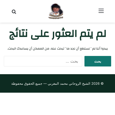
القائمة
بحث عن
لم يتم العثور على نتائج
يبدوا أننا لم ’ نستطع أن نجد ما ’ تبحث عنه. من الممكن أن يساعدك البحث.
ا
ل
ب
ح
ث
© 2026 الشيخ الروحاني محمد المغربي — جميع الحقوق محفوظة
ع
ن
: