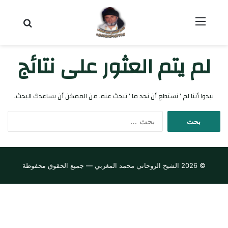
القائمة
بحث عن
لم يتم العثور على نتائج
يبدوا أننا لم ’ نستطع أن نجد ما ’ تبحث عنه. من الممكن أن يساعدك البحث.
ا
ل
ب
ح
ث
© 2026 الشيخ الروحاني محمد المغربي — جميع الحقوق محفوظة
ع
ن
: